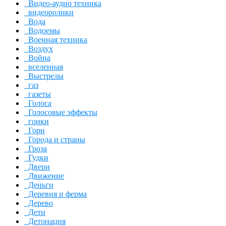
Видео-аудио техника
видеоролики
Вода
Водоемы
Военная техника
Воздух
Война
вселенная
Выстрелы
газ
газеты
Голоса
Голосовые эффекты
гонки
Горн
Города и страны
Гроза
Гудки
Двери
Движение
Деньги
Деревня и ферма
Дерево
Дети
Детонация