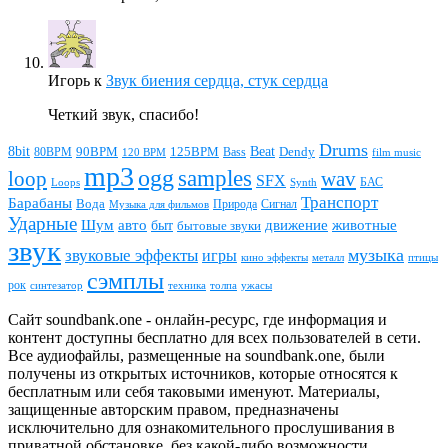
Игорь
к
Звук биения сердца, стук сердца
Четкий звук, спасибо!
Drums
Beat
8bit
90BPM
125BPM
80BPM
Bass
Dendy
120 BPM
film music
mp3
ogg
samples
loop
wav
SFX
БАС
Loops
Synth
Транспорт
Барабаны
Вода
Природа
Сигнал
Музыка для фильмов
Ударные
животные
Шум
авто
движение
быт
бытовые звуки
звук
звуковые эффекты
музыка
игры
металл
птицы
кино эффекты
сэмплы
рок
синтезатор
толпа
ужасы
техника
Сайт soundbank.one - онлайн-ресурс, где информация и
контент доступны бесплатно для всех пользователей в сети.
Все аудиофайлы, размещенные на soundbank.one, были
получены из открытых источников, которые относятся к
бесплатным или себя таковыми именуют. Материалы,
защищенные авторским правом, предназначены
исключительно для ознакомительного прослушивания в
приватной обстановке, без какой-либо возможности