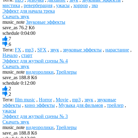
мистика
,
реверберация
,
ужасы
,
хоррор
,
эхо
Эффект для начала трека
Скачать звук
music_note
Звуковые эффекты
save_as
76.2 Кб
schedule
0:04:00
7
6
Теги:
FX
,
mp3
,
SFX
,
звук
,
звуковые эффекты
,
нарастание
,
Начало
,
старт
Эффект для жуткой сцены № 4
Скачать звук
music_note
видеоролики
,
Трейлеры
save_as
188.8 Кб
schedule
0:12:00
2
2
Теги:
film music
,
Horror
,
Movie
,
mp3
,
звук
,
звуковые
эффекты
,
кино эффекты
,
Музыка для фильмов
,
трейлер
,
ужасы
Эффект для жуткой сцены № 3
Скачать звук
music_note
видеоролики
,
Трейлеры
save_as
188.8 Кб