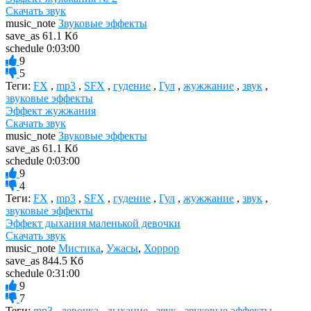
Скачать звук
music_note
Звуковые эффекты
save_as
61.1 Кб
schedule
0:03:00
9
5
Теги:
FX
,
mp3
,
SFX
,
гудение
,
Гул
,
жужжание
,
звук
,
звуковые эффекты
Эффект жужжания
Скачать звук
music_note
Звуковые эффекты
save_as
61.1 Кб
schedule
0:03:00
9
4
Теги:
FX
,
mp3
,
SFX
,
гудение
,
Гул
,
жужжание
,
звук
,
звуковые эффекты
Эффект дыхания маленькой девочки
Скачать звук
music_note
Мистика
,
Ужасы
,
Хоррор
save_as
844.5 Кб
schedule
0:31:00
9
7
Теги:
mp3
,
девочка
,
дыхание
,
звук
,
звуковые эффекты
,