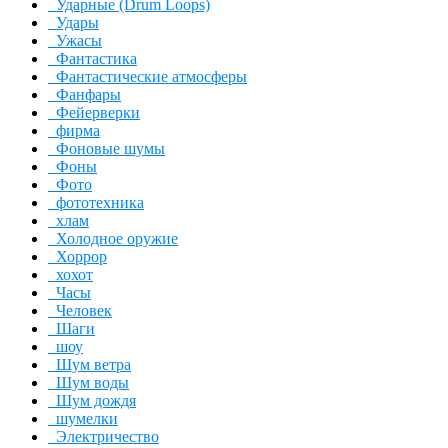
Ударные (Drum Loops)
Удары
Ужасы
Фантастика
Фантастические атмосферы
Фанфары
Фейерверки
фирма
Фоновые шумы
Фоны
Фото
фототехника
хлам
Холодное оружие
Хоррор
хохот
Часы
Человек
Шаги
шоу
Шум ветра
Шум воды
Шум дождя
шумелки
Электричество