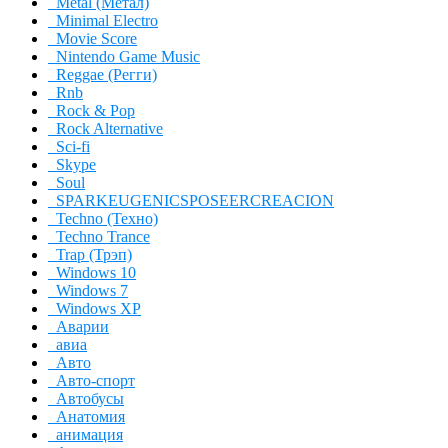
Metal (Метал)
Minimal Electro
Movie Score
Nintendo Game Music
Reggae (Регги)
Rnb
Rock & Pop
Rock Alternative
Sci-fi
Skype
Soul
SPARKEUGENICSPOSEERCREACION
Techno (Техно)
Techno Trance
Trap (Трэп)
Windows 10
Windows 7
Windows XP
Аварии
авиа
Авто
Авто-спорт
Автобусы
Анатомия
анимация