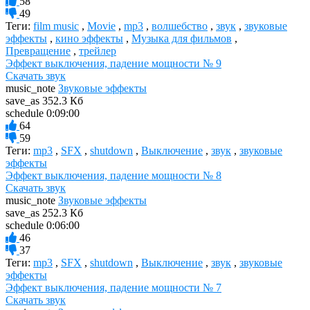
58
49
Теги:
film music
,
Movie
,
mp3
,
волшебство
,
звук
,
звуковые
эффекты
,
кино эффекты
,
Музыка для фильмов
,
Превращение
,
трейлер
Эффект выключения, падение мощности № 9
Скачать звук
music_note
Звуковые эффекты
save_as
352.3 Кб
schedule
0:09:00
64
59
Теги:
mp3
,
SFX
,
shutdown
,
Выключение
,
звук
,
звуковые
эффекты
Эффект выключения, падение мощности № 8
Скачать звук
music_note
Звуковые эффекты
save_as
252.3 Кб
schedule
0:06:00
46
37
Теги:
mp3
,
SFX
,
shutdown
,
Выключение
,
звук
,
звуковые
эффекты
Эффект выключения, падение мощности № 7
Скачать звук