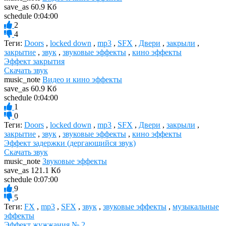
save_as
60.9 Кб
schedule
0:04:00
2
4
Теги:
Doors
,
locked down
,
mp3
,
SFX
,
Двери
,
закрыли
,
закрытие
,
звук
,
звуковые эффекты
,
кино эффекты
Эффект закрытия
Скачать звук
music_note
Видео и кино эффекты
save_as
60.9 Кб
schedule
0:04:00
1
0
Теги:
Doors
,
locked down
,
mp3
,
SFX
,
Двери
,
закрыли
,
закрытие
,
звук
,
звуковые эффекты
,
кино эффекты
Эффект задержки (дергающийся звук)
Скачать звук
music_note
Звуковые эффекты
save_as
121.1 Кб
schedule
0:07:00
9
5
Теги:
FX
,
mp3
,
SFX
,
звук
,
звуковые эффекты
,
музыкальные
эффекты
Эффект жужжания № 2