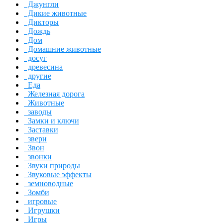
Джунгли
Дикие животные
Дикторы
Дождь
Дом
Домашние животные
досуг
древесина
другие
Еда
Железная дорога
Животные
заводы
Замки и ключи
Заставки
звери
Звон
звонки
Звуки природы
Звуковые эффекты
земноводные
Зомби
игровые
Игрушки
Игры