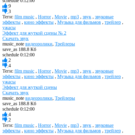
schedule
0:12:00
9
3
Теги:
film music
,
Horror
,
Movie
,
mp3
,
звук
,
звуковые
эффекты
,
кино эффекты
,
Музыка для фильмов
,
трейлер
,
ужасы
Эффект для жуткой сцены № 2
Скачать звук
music_note
видеоролики
,
Трейлеры
save_as
188.8 Кб
schedule
0:12:00
2
4
Теги:
film music
,
Horror
,
Movie
,
mp3
,
звук
,
звуковые
эффекты
,
кино эффекты
,
Музыка для фильмов
,
трейлер
,
ужасы
Эффект для жуткой сцены
Скачать звук
music_note
видеоролики
,
Трейлеры
save_as
188.8 Кб
schedule
0:12:00
4
2
Теги:
film music
,
Horror
,
Movie
,
mp3
,
звук
,
звуковые
эффекты
,
кино эффекты
,
Музыка для фильмов
,
трейлер
,