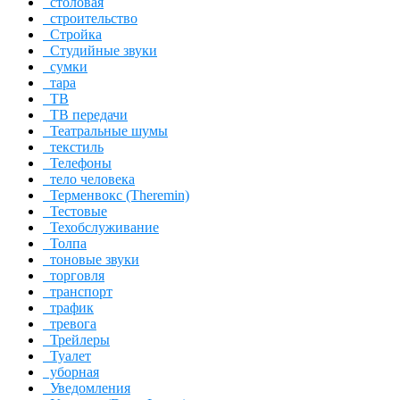
столовая
строительство
Стройка
Студийные звуки
сумки
тара
ТВ
ТВ передачи
Театральные шумы
текстиль
Телефоны
тело человека
Терменвокс (Theremin)
Тестовые
Техобслуживание
Толпа
тоновые звуки
торговля
транспорт
трафик
тревога
Трейлеры
Туалет
уборная
Уведомления