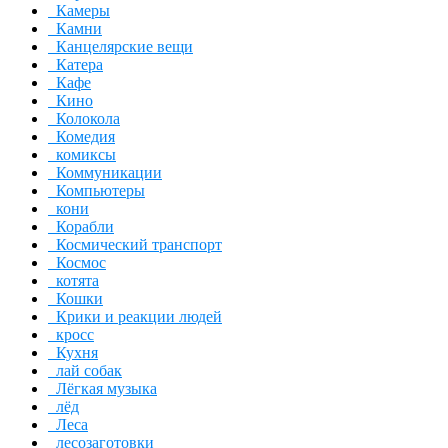
Камеры
Камни
Канцелярские вещи
Катера
Кафе
Кино
Колокола
Комедия
комиксы
Коммуникации
Компьютеры
кони
Корабли
Космический транспорт
Космос
котята
Кошки
Крики и реакции людей
кросс
Кухня
лай собак
Лёгкая музыка
лёд
Леса
лесозаготовки