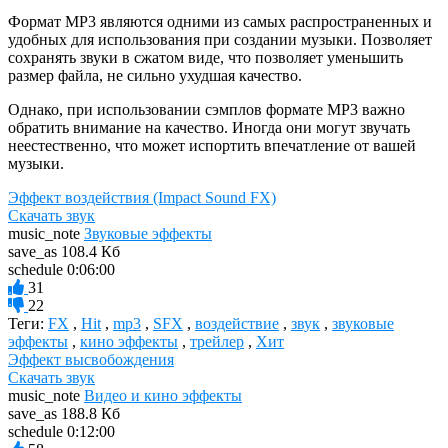
Формат MP3 являются одними из самых распространенных и
удобных для использования при создании музыки. Позволяет
сохранять звуки в сжатом виде, что позволяет уменьшить
размер файла, не сильно ухудшая качество.
Однако, при использовании сэмплов формате MP3 важно
обратить внимание на качество. Иногда они могут звучать
неестественно, что может испортить впечатление от вашей
музыки.
Эффект воздействия (Impact Sound FX)
Скачать звук
music_note
Звуковые эффекты
save_as
108.4 Кб
schedule
0:06:00
31
22
Теги:
FX
,
Hit
,
mp3
,
SFX
,
воздействие
,
звук
,
звуковые
эффекты
,
кино эффекты
,
трейлер
,
Хит
Эффект высвобождения
Скачать звук
music_note
Видео и кино эффекты
save_as
188.8 Кб
schedule
0:12:00