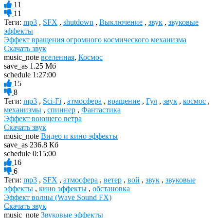
11
11
Теги:
mp3
,
SFX
,
shutdown
,
Выключение
,
звук
,
звуковые
эффекты
Эффект вращения огромного космического механизма
Скачать звук
music_note
вселенная
,
Космос
save_as
1.25 Мб
schedule
1:27:00
15
8
Теги:
mp3
,
Sci-Fi
,
атмосфера
,
вращение
,
Гул
,
звук
,
космос
,
механизмы
,
спиннер
,
Фантастика
Эффект воющего ветра
Скачать звук
music_note
Видео и кино эффекты
save_as
236.8 Кб
schedule
0:15:00
16
6
Теги:
mp3
,
SFX
,
атмосфера
,
ветер
,
вой
,
звук
,
звуковые
эффекты
,
кино эффекты
,
обстановка
Эффект волны (Wave Sound FX)
Скачать звук
music_note
Звуковые эффекты