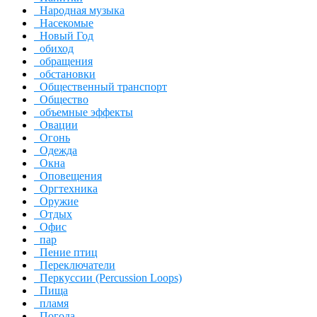
Народная музыка
Насекомые
Новый Год
обиход
обращения
обстановки
Общественный транспорт
Общество
объемные эффекты
Овации
Огонь
Одежда
Окна
Оповещения
Оргтехника
Оружие
Отдых
Офис
пар
Пение птиц
Переключатели
Перкуссии (Percussion Loops)
Пища
пламя
Погода