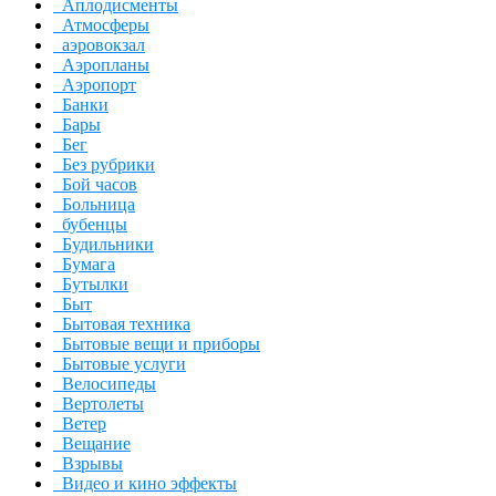
Аплодисменты
Атмосферы
аэровокзал
Аэропланы
Аэропорт
Банки
Бары
Бег
Без рубрики
Бой часов
Больница
бубенцы
Будильники
Бумага
Бутылки
Быт
Бытовая техника
Бытовые вещи и приборы
Бытовые услуги
Велосипеды
Вертолеты
Ветер
Вещание
Взрывы
Видео и кино эффекты