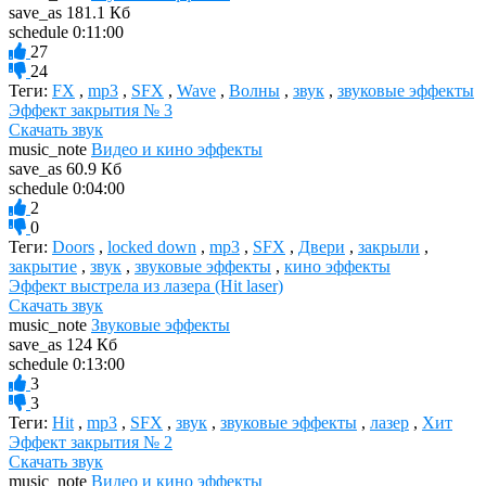
save_as
181.1 Кб
schedule
0:11:00
27
24
Теги:
FX
,
mp3
,
SFX
,
Wave
,
Волны
,
звук
,
звуковые эффекты
Эффект закрытия № 3
Скачать звук
music_note
Видео и кино эффекты
save_as
60.9 Кб
schedule
0:04:00
2
0
Теги:
Doors
,
locked down
,
mp3
,
SFX
,
Двери
,
закрыли
,
закрытие
,
звук
,
звуковые эффекты
,
кино эффекты
Эффект выстрела из лазера (Hit laser)
Скачать звук
music_note
Звуковые эффекты
save_as
124 Кб
schedule
0:13:00
3
3
Теги:
Hit
,
mp3
,
SFX
,
звук
,
звуковые эффекты
,
лазер
,
Хит
Эффект закрытия № 2
Скачать звук
music_note
Видео и кино эффекты