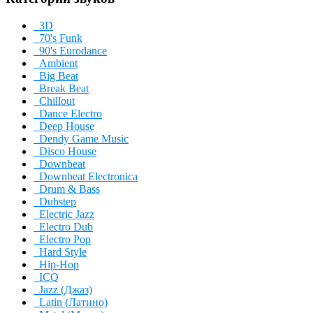
3D
70's Funk
90's Eurodance
Ambient
Big Beat
Break Beat
Chillout
Dance Electro
Deep House
Dendy Game Music
Disco House
Downbeat
Downbeat Electronica
Drum & Bass
Dubstep
Electric Jazz
Electro Dub
Electro Pop
Hard Style
Hip-Hop
ICQ
Jazz (Джаз)
Latin (Латино)