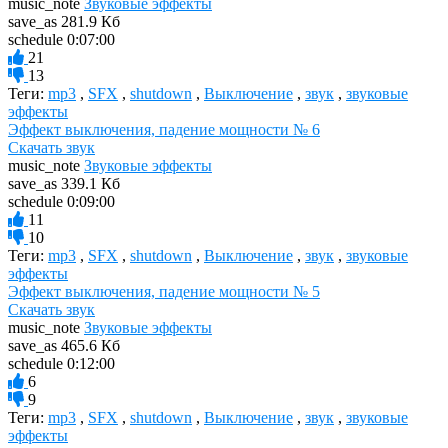
music_note
Звуковые эффекты
save_as
281.9 Кб
schedule
0:07:00
21
13
Теги:
mp3
,
SFX
,
shutdown
,
Выключение
,
звук
,
звуковые
эффекты
Эффект выключения, падение мощности № 6
Скачать звук
music_note
Звуковые эффекты
save_as
339.1 Кб
schedule
0:09:00
11
10
Теги:
mp3
,
SFX
,
shutdown
,
Выключение
,
звук
,
звуковые
эффекты
Эффект выключения, падение мощности № 5
Скачать звук
music_note
Звуковые эффекты
save_as
465.6 Кб
schedule
0:12:00
6
9
Теги:
mp3
,
SFX
,
shutdown
,
Выключение
,
звук
,
звуковые
эффекты