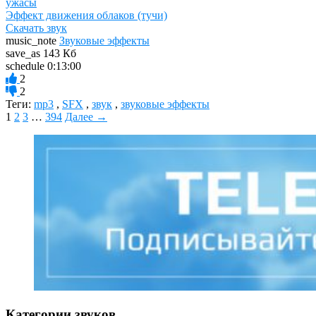
ужасы
Эффект движения облаков (тучи)
Скачать звук
music_note
Звуковые эффекты
save_as
143 Кб
schedule
0:13:00
2
2
Теги:
mp3
,
SFX
,
звук
,
звуковые эффекты
1
2
3
…
394
Далее →
Категории звуков