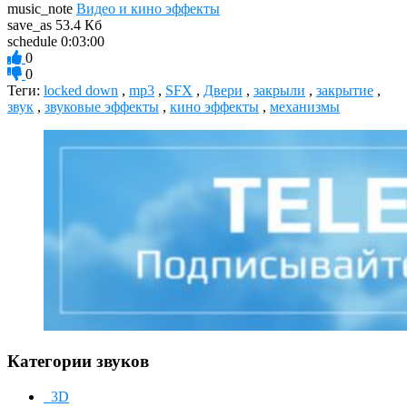
music_note
Видео и кино эффекты
save_as
53.4 Кб
schedule
0:03:00
0
0
Теги:
locked down
,
mp3
,
SFX
,
Двери
,
закрыли
,
закрытие
,
звук
,
звуковые эффекты
,
кино эффекты
,
механизмы
Категории звуков
3D