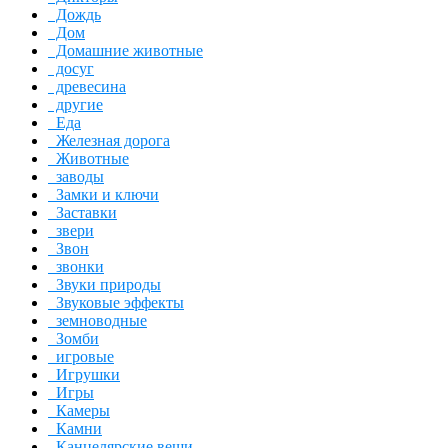
Дождь
Дом
Домашние животные
досуг
древесина
другие
Еда
Железная дорога
Животные
заводы
Замки и ключи
Заставки
звери
Звон
звонки
Звуки природы
Звуковые эффекты
земноводные
Зомби
игровые
Игрушки
Игры
Камеры
Камни
Канцелярские вещи