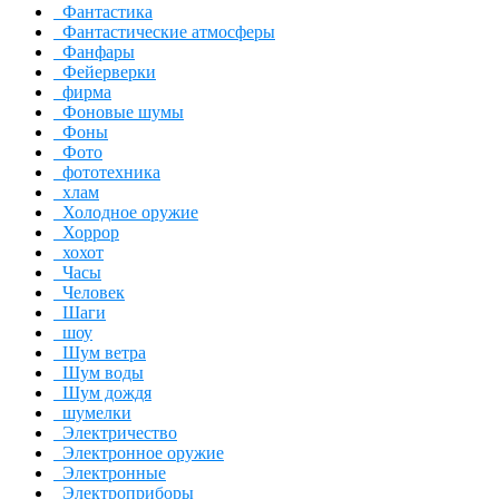
Фантастика
Фантастические атмосферы
Фанфары
Фейерверки
фирма
Фоновые шумы
Фоны
Фото
фототехника
хлам
Холодное оружие
Хоррор
хохот
Часы
Человек
Шаги
шоу
Шум ветра
Шум воды
Шум дождя
шумелки
Электричество
Электронное оружие
Электронные
Электроприборы