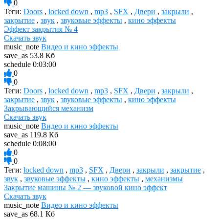
0
Теги:
Doors
,
locked down
,
mp3
,
SFX
,
Двери
,
закрыли
,
закрытие
,
звук
,
звуковые эффекты
,
кино эффекты
Эффект закрытия № 4
Скачать звук
music_note
Видео и кино эффекты
save_as
53.8 Кб
schedule
0:03:00
0
0
Теги:
Doors
,
locked down
,
mp3
,
SFX
,
Двери
,
закрыли
,
закрытие
,
звук
,
звуковые эффекты
,
кино эффекты
Закрывающийся механизм
Скачать звук
music_note
Видео и кино эффекты
save_as
119.8 Кб
schedule
0:08:00
0
0
Теги:
locked down
,
mp3
,
SFX
,
Двери
,
закрыли
,
закрытие
,
звук
,
звуковые эффекты
,
кино эффекты
,
механизмы
Закрытие машины № 2 — звуковой кино эффект
Скачать звук
music_note
Видео и кино эффекты
save_as
68.1 Кб