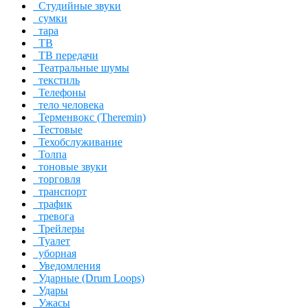
Студийные звуки
сумки
тара
ТВ
ТВ передачи
Театральные шумы
текстиль
Телефоны
тело человека
Терменвокс (Theremin)
Тестовые
Техобслуживание
Толпа
тоновые звуки
торговля
транспорт
трафик
тревога
Трейлеры
Туалет
уборная
Уведомления
Ударные (Drum Loops)
Удары
Ужасы