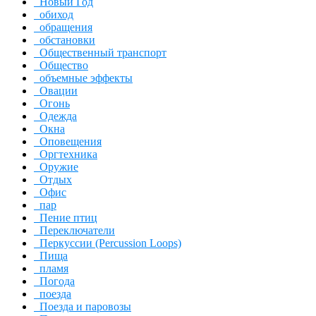
Новый Год
обиход
обращения
обстановки
Общественный транспорт
Общество
объемные эффекты
Овации
Огонь
Одежда
Окна
Оповещения
Оргтехника
Оружие
Отдых
Офис
пар
Пение птиц
Переключатели
Перкуссии (Percussion Loops)
Пища
пламя
Погода
поезда
Поезда и паровозы