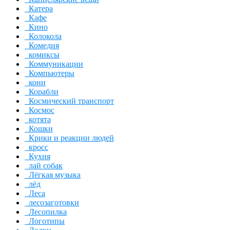
Катера
Кафе
Кино
Колокола
Комедия
комиксы
Коммуникации
Компьютеры
кони
Корабли
Космический транспорт
Космос
котята
Кошки
Крики и реакции людей
кросс
Кухня
лай собак
Лёгкая музыка
лёд
Леса
лесозаготовки
Лесопилка
Логотипы