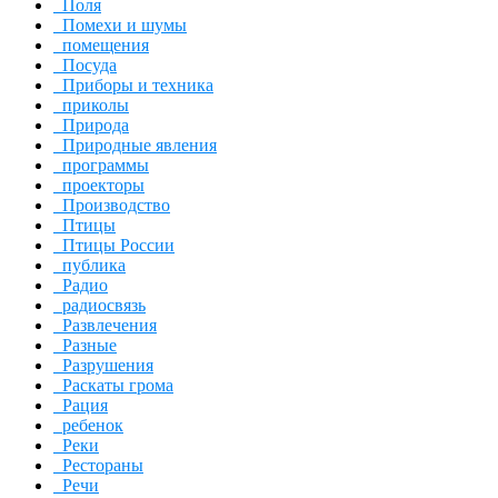
Поля
Помехи и шумы
помещения
Посуда
Приборы и техника
приколы
Природа
Природные явления
программы
проекторы
Производство
Птицы
Птицы России
публика
Радио
радиосвязь
Развлечения
Разные
Разрушения
Раскаты грома
Рация
ребенок
Реки
Рестораны
Речи