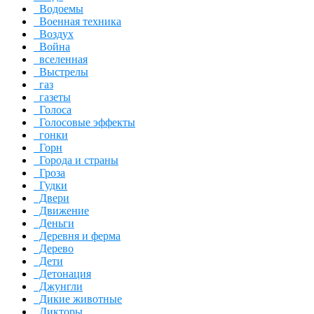
Водоемы
Военная техника
Воздух
Война
вселенная
Выстрелы
газ
газеты
Голоса
Голосовые эффекты
гонки
Горн
Города и страны
Гроза
Гудки
Двери
Движение
Деньги
Деревня и ферма
Дерево
Дети
Детонация
Джунгли
Дикие животные
Дикторы