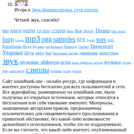
Игорь
к
Звук биения сердца, стук сердца
Четкий звук, спасибо!
Drums
Beat
8bit
90BPM
125BPM
80BPM
Bass
Dendy
120 BPM
film music
mp3
ogg
samples
loop
wav
SFX
БАС
Loops
Synth
Транспорт
Барабаны
Вода
Природа
Сигнал
Музыка для фильмов
Ударные
животные
Шум
авто
движение
быт
бытовые звуки
звук
звуковые эффекты
музыка
игры
металл
птицы
кино эффекты
сэмплы
рок
синтезатор
толпа
ужасы
техника
Сайт soundbank.one - онлайн-ресурс, где информация и
контент доступны бесплатно для всех пользователей в сети.
Все аудиофайлы, размещенные на soundbank.one, были
получены из открытых источников, которые относятся к
бесплатным или себя таковыми именуют. Материалы,
защищенные авторским правом, предназначены
исключительно для ознакомительного прослушивания в
приватной обстановке, без какой-либо возможности
дальнейшего использования, чтобы это не подразумевало.
Если вы считаете, что какой-либо контент, опубликованный