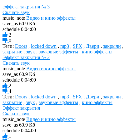
Эффект закрытия № 3
Скачать звук
music_note
Видео и кино эффекты
save_as
60.9 Кб
schedule
0:04:00
2
0
Теги:
Doors
,
locked down
,
mp3
,
SFX
,
Двери
,
закрыли
,
закрытие
,
звук
,
звуковые эффекты
,
кино эффекты
Эффект закрытия № 2
Скачать звук
music_note
Видео и кино эффекты
save_as
60.9 Кб
schedule
0:04:00
2
4
Теги:
Doors
,
locked down
,
mp3
,
SFX
,
Двери
,
закрыли
,
закрытие
,
звук
,
звуковые эффекты
,
кино эффекты
Эффект закрытия
Скачать звук
music_note
Видео и кино эффекты
save_as
60.9 Кб
schedule
0:04:00
1