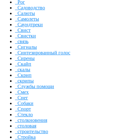
Рог
Садоводство
Салюты
Самолеты
Саундтреки
Свист
Свистки
связь
Сигналы
Синтезированный голос
Сирены
Скайп
скалы
Скрип
скрипы
Службы помощи
Смех
Снег
Собаки
Спорт
Стекло
столкновения
столовая
строительство
Стройка