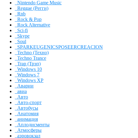
Nintendo Game Music
Reggae (Регги)
Rnb
Rock & Pop
Rock Alternative
Sci-fi
Skype
Soul
SPARKEUGENICSPOSEERCREACION
Techno (Техно)
Techno Trance
Trap (Трэп)
Windows 10
Windows 7
Windows XP
Аварии
авиа
Авто
Авто-спорт
Автобусы
Анатомия
анимация
Аплодисменты
Атмосферы
аэровокзал