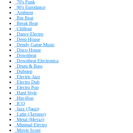
70's Funk
90's Eurodance
Ambient
Big Beat
Break Beat
Chillout
Dance Electro
Deep House
Dendy Game Music
Disco House
Downbeat
Downbeat Electronica
Drum & Bass
Dubstep
Electric Jazz
Electro Dub
Electro Pop
Hard Style
Hip-Hop
ICQ
Jazz (Джаз)
Latin (Латино)
Metal (Метал)
Minimal Electro
Movie Score