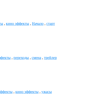
ты
,
кино эффекты
,
Начало
,
старт
ффекты
,
переходы
,
смена
,
трейлер
эффекты
,
кино эффекты
,
ужасы