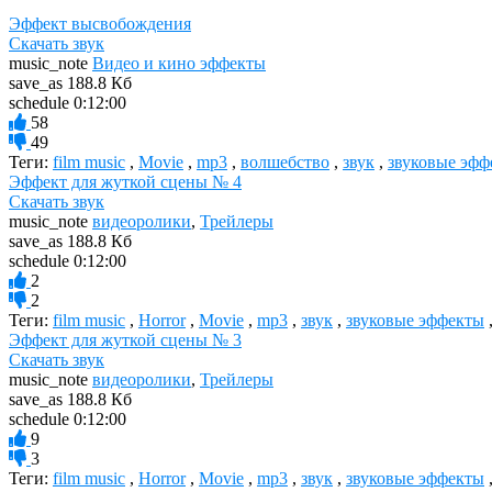
Эффект высвобождения
Скачать звук
music_note
Видео и кино эффекты
save_as
188.8 Кб
schedule
0:12:00
58
49
Теги:
film music
,
Movie
,
mp3
,
волшебство
,
звук
,
звуковые эфф
Эффект для жуткой сцены № 4
Скачать звук
music_note
видеоролики
,
Трейлеры
save_as
188.8 Кб
schedule
0:12:00
2
2
Теги:
film music
,
Horror
,
Movie
,
mp3
,
звук
,
звуковые эффекты
Эффект для жуткой сцены № 3
Скачать звук
music_note
видеоролики
,
Трейлеры
save_as
188.8 Кб
schedule
0:12:00
9
3
Теги:
film music
,
Horror
,
Movie
,
mp3
,
звук
,
звуковые эффекты