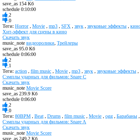
save_as
154 Кб
schedule
0:10:00
2
0
Теги:
Horror
,
Movie
,
mp3
,
SFX
,
звук
,
звуковые эффекты
,
кин
Хит-эффект для сцены в кино
Скачать звук
music_note
видеоролики
,
Трейлеры
save_as
95.0 Кб
schedule
0:06:00
2
1
Теги:
action
,
film music
,
Movie
,
mp3
,
звук
,
звуковые эффекты
,
Сэмплы ударных для фильмов: Snare C
Скачать звук
music_note
Movie Score
save_as
239.9 Кб
schedule
0:06:00
2
0
Теги:
80BPM
,
Beat
,
Drums
,
film music
,
Movie
,
ogg
,
Барабаны
Сэмплы ударных для фильмов: Snare A
Скачать звук
music_note
Movie Score
save_as
249.2 Кб