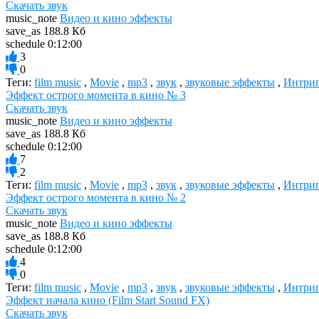
Скачать звук
music_note
Видео и кино эффекты
save_as
188.8 Кб
schedule
0:12:00
3
0
Теги:
film music
,
Movie
,
mp3
,
звук
,
звуковые эффекты
,
Интри
Эффект острого момента в кино № 3
Скачать звук
music_note
Видео и кино эффекты
save_as
188.8 Кб
schedule
0:12:00
7
2
Теги:
film music
,
Movie
,
mp3
,
звук
,
звуковые эффекты
,
Интри
Эффект острого момента в кино № 2
Скачать звук
music_note
Видео и кино эффекты
save_as
188.8 Кб
schedule
0:12:00
4
0
Теги:
film music
,
Movie
,
mp3
,
звук
,
звуковые эффекты
,
Интри
Эффект начала кино (Film Start Sound FX)
Скачать звук