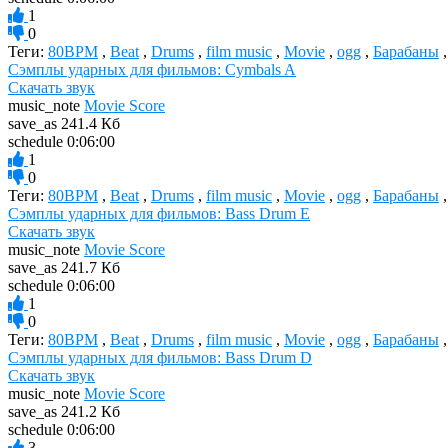
1
0
Теги:
80BPM
,
Beat
,
Drums
,
film music
,
Movie
,
ogg
,
Барабаны
Сэмплы ударных для фильмов: Cymbals A
Скачать звук
music_note
Movie Score
save_as
241.4 Кб
schedule
0:06:00
1
0
Теги:
80BPM
,
Beat
,
Drums
,
film music
,
Movie
,
ogg
,
Барабаны
Сэмплы ударных для фильмов: Bass Drum E
Скачать звук
music_note
Movie Score
save_as
241.7 Кб
schedule
0:06:00
1
0
Теги:
80BPM
,
Beat
,
Drums
,
film music
,
Movie
,
ogg
,
Барабаны
Сэмплы ударных для фильмов: Bass Drum D
Скачать звук
music_note
Movie Score
save_as
241.2 Кб
schedule
0:06:00
3