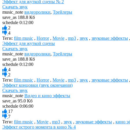
Эффект для жуткой сцены № 2
Скачать звук
music_note
видеоролики
,
Трейлеры
save_as
188.8 Кб
schedule
0:12:00
2
4
Теги:
film music
,
Horror
,
Movie
,
mp3
,
звук
,
звуковые эффекты
Эффект для жуткой сцены
Скачать звук
music_note
видеоролики
,
Трейлеры
save_as
188.8 Кб
schedule
0:12:00
4
2
Теги:
film music
,
Horror
,
Movie
,
mp3
,
звук
,
звуковые эффекты
Эффект концовки (звук окончания)
Скачать звук
music_note
Видео и кино эффекты
save_as
95.0 Кб
schedule
0:06:00
17
7
Теги:
film music
,
Movie
,
mp3
,
звук
,
звуковые эффекты
,
кино э
Эффект острого момента в кино № 4