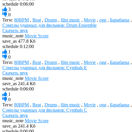
schedule
0:06:00
3
0
Теги:
80BPM
,
Beat
,
Drums
,
film music
,
Movie
,
ogg
,
Барабаны
Сэмплы ударных для фильмов: Drum Ensemble
Скачать звук
music_note
Movie Score
save_as
477.8 Кб
schedule
0:12:00
1
0
Теги:
80BPM
,
Beat
,
Drums
,
film music
,
Movie
,
ogg
,
Барабаны
Сэмплы ударных для фильмов: Cymbals E
Скачать звук
music_note
Movie Score
save_as
241.4 Кб
schedule
0:06:00
1
0
Теги:
80BPM
,
Beat
,
Drums
,
film music
,
Movie
,
ogg
,
Барабаны
Сэмплы ударных для фильмов: Cymbals C
Скачать звук
music_note
Movie Score
save_as
241.4 Кб
schedule
0:06:00