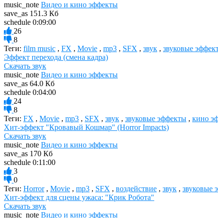
music_note
Видео и кино эффекты
save_as
151.3 Кб
schedule
0:09:00
26
8
Теги:
film music
,
FX
,
Movie
,
mp3
,
SFX
,
звук
,
звуковые эффек
Эффект перехода (смена кадра)
Скачать звук
music_note
Видео и кино эффекты
save_as
64.0 Кб
schedule
0:04:00
24
8
Теги:
FX
,
Movie
,
mp3
,
SFX
,
звук
,
звуковые эффекты
,
кино э
Хит-эффект "Кровавый Кошмар" (Horror Impacts)
Скачать звук
music_note
Видео и кино эффекты
save_as
170 Кб
schedule
0:11:00
3
0
Теги:
Horror
,
Movie
,
mp3
,
SFX
,
воздействие
,
звук
,
звуковые 
Хит-эффект для сцены ужаса: "Крик Робота"
Скачать звук
music_note
Видео и кино эффекты