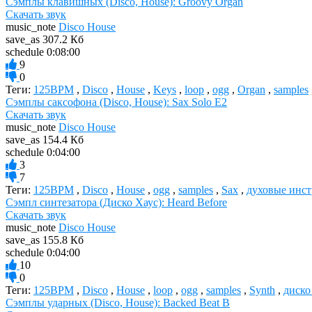
Сэмплы клавишных (Disco, House): Groovy Organ
Скачать звук
music_note
Disco House
save_as
307.2 Кб
schedule
0:08:00
9
0
Теги:
125BPM
,
Disco
,
House
,
Keys
,
loop
,
ogg
,
Organ
,
samples
Сэмплы саксофона (Disco, House): Sax Solo E2
Скачать звук
music_note
Disco House
save_as
154.4 Кб
schedule
0:04:00
3
7
Теги:
125BPM
,
Disco
,
House
,
ogg
,
samples
,
Sax
,
духовые инс
Сэмпл синтезатора (Диско Хаус): Heard Before
Скачать звук
music_note
Disco House
save_as
155.8 Кб
schedule
0:04:00
10
0
Теги:
125BPM
,
Disco
,
House
,
loop
,
ogg
,
samples
,
Synth
,
диско
Сэмплы ударных (Disco, House): Backed Beat B