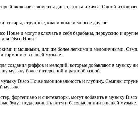
орый включает элементы диско, фанка и хауса. Одной из ключев
ии, гитары, струнные, клавишные и многое другое:
co House и могут включать в себя барабаны, перкуссию и друг
 для Disco House.
убокими и мощными, или же более легкими и мелодичными. Сэмп
 и гармонию в вашей музыке.
 для создания риффов и мелодий, которые добавляют в музыку ди
ашу музыку более интересной и разнообразной.
музыку Disco House эмоциональность и глубину. Сэмплы струнн
й музыке.
стер, фортепиано и синтезаторы, могут добавить в музыку Dis
рые будут поддерживать ритм и басовые линии в вашей музыке.