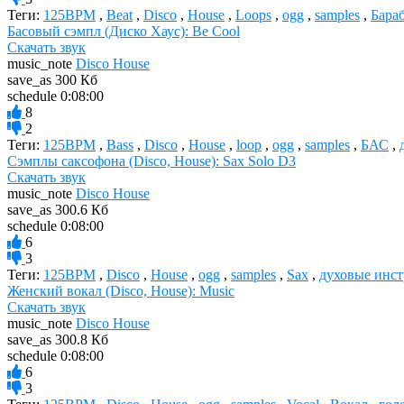
Теги:
125BPM
,
Beat
,
Disco
,
House
,
Loops
,
ogg
,
samples
,
Бара
Басовый сэмпл (Диско Хаус): Be Cool
Скачать звук
music_note
Disco House
save_as
300 Кб
schedule
0:08:00
8
2
Теги:
125BPM
,
Bass
,
Disco
,
House
,
loop
,
ogg
,
samples
,
БАС
,
Сэмплы саксофона (Disco, House): Sax Solo D3
Скачать звук
music_note
Disco House
save_as
300.6 Кб
schedule
0:08:00
6
3
Теги:
125BPM
,
Disco
,
House
,
ogg
,
samples
,
Sax
,
духовые инс
Женский вокал (Disco, House): Music
Скачать звук
music_note
Disco House
save_as
300.8 Кб
schedule
0:08:00
6
3