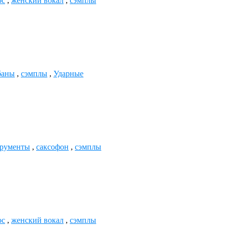
ос
,
женский вокал
,
сэмплы
баны
,
сэмплы
,
Ударные
трументы
,
саксофон
,
сэмплы
ос
,
женский вокал
,
сэмплы