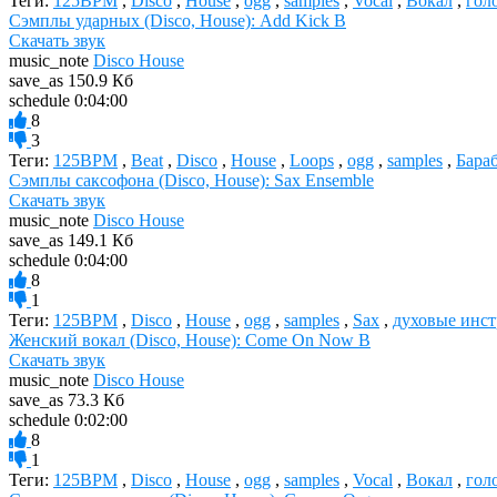
Теги:
125BPM
,
Disco
,
House
,
ogg
,
samples
,
Vocal
,
Вокал
,
гол
Сэмплы ударных (Disco, House): Add Kick B
Скачать звук
music_note
Disco House
save_as
150.9 Кб
schedule
0:04:00
8
3
Теги:
125BPM
,
Beat
,
Disco
,
House
,
Loops
,
ogg
,
samples
,
Бара
Сэмплы саксофона (Disco, House): Sax Ensemble
Скачать звук
music_note
Disco House
save_as
149.1 Кб
schedule
0:04:00
8
1
Теги:
125BPM
,
Disco
,
House
,
ogg
,
samples
,
Sax
,
духовые инс
Женский вокал (Disco, House): Come On Now B
Скачать звук
music_note
Disco House
save_as
73.3 Кб
schedule
0:02:00
8
1
Теги:
125BPM
,
Disco
,
House
,
ogg
,
samples
,
Vocal
,
Вокал
,
гол