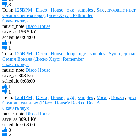
3
Теги:
125BPM
,
Disco
,
House
,
ogg
,
samples
,
Sax
,
духовые инс
Сэмпл синтезатора (Диско Хаус): Pathfinder
Скачать звук
music_note
Disco House
save_as
156.5 Кб
schedule
0:04:00
9
1
Теги:
125BPM
,
Disco
,
House
,
loop
,
ogg
,
samples
,
Synth
,
диско
Сэмпл Вокала (Диско Хаус): Remember
Скачать звук
music_note
Disco House
save_as
308 Кб
schedule
0:08:00
11
1
Теги:
125BPM
,
Disco
,
House
,
ogg
,
samples
,
Vocal
,
Вокал
,
дис
Сэмплы ударных (Disco, House): Backed Beat A
Скачать звук
music_note
Disco House
save_as
309.1 Кб
schedule
0:08:00
8
3