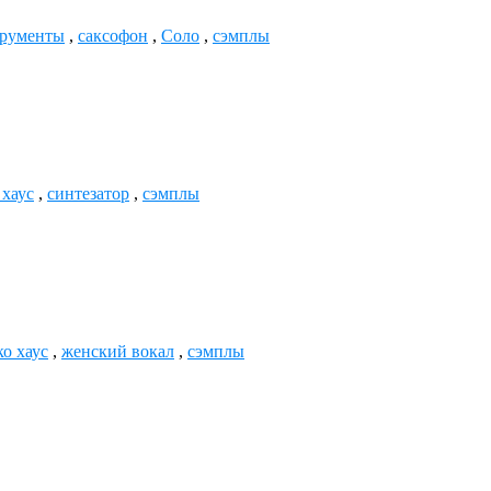
трументы
,
саксофон
,
Соло
,
сэмплы
 хаус
,
синтезатор
,
сэмплы
ко хаус
,
женский вокал
,
сэмплы