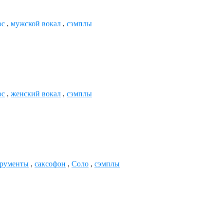
ос
,
мужской вокал
,
сэмплы
ос
,
женский вокал
,
сэмплы
трументы
,
саксофон
,
Соло
,
сэмплы