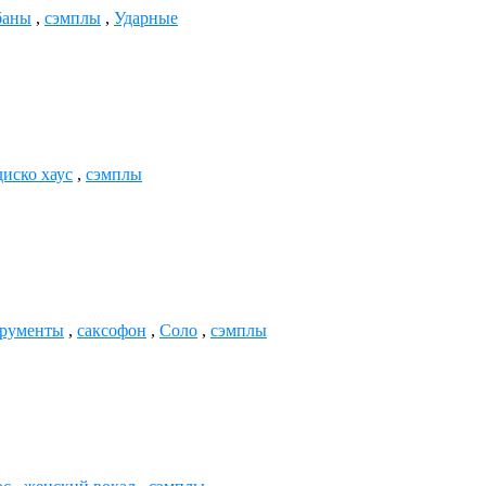
баны
,
сэмплы
,
Ударные
диско хаус
,
сэмплы
трументы
,
саксофон
,
Соло
,
сэмплы