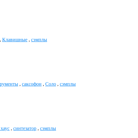
,
Клавишные
,
сэмплы
трументы
,
саксофон
,
Соло
,
сэмплы
 хаус
,
синтезатор
,
сэмплы