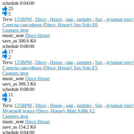
schedule
0:04:00
25
5
Теги:
125BPM
,
Disco
,
House
,
ogg
,
samples
,
Sax
,
духовые инс
Сэмплы саксофона (Disco, House): Sax Solo E6
Скачать звук
music_note
Disco House
save_as
300.6 Кб
schedule
0:08:00
17
2
Теги:
125BPM
,
Disco
,
House
,
ogg
,
samples
,
Sax
,
духовые инс
Сэмплы саксофона (Disco, House): Sax Solo E5
Скачать звук
music_note
Disco House
save_as
309.3 Кб
schedule
0:08:00
11
3
Теги:
125BPM
,
Disco
,
House
,
ogg
,
samples
,
Sax
,
духовые инс
Мужской вокал (Disco, House): Male Adlib A2
Скачать звук
music_note
Disco House
save_as
154.2 Кб
schedule
0:04:00