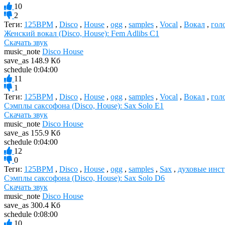
10
2
Теги:
125BPM
,
Disco
,
House
,
ogg
,
samples
,
Vocal
,
Вокал
,
гол
Женский вокал (Disco, House): Fem Adlibs C1
Скачать звук
music_note
Disco House
save_as
148.9 Кб
schedule
0:04:00
11
1
Теги:
125BPM
,
Disco
,
House
,
ogg
,
samples
,
Vocal
,
Вокал
,
гол
Сэмплы саксофона (Disco, House): Sax Solo E1
Скачать звук
music_note
Disco House
save_as
155.9 Кб
schedule
0:04:00
12
0
Теги:
125BPM
,
Disco
,
House
,
ogg
,
samples
,
Sax
,
духовые инс
Сэмплы саксофона (Disco, House): Sax Solo D6
Скачать звук
music_note
Disco House
save_as
300.4 Кб
schedule
0:08:00
10