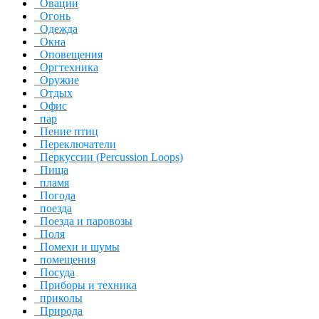
Овации
Огонь
Одежда
Окна
Оповещения
Оргтехника
Оружие
Отдых
Офис
пар
Пение птиц
Переключатели
Перкуссии (Percussion Loops)
Пища
пламя
Погода
поезда
Поезда и паровозы
Поля
Помехи и шумы
помещения
Посуда
Приборы и техника
приколы
Природа