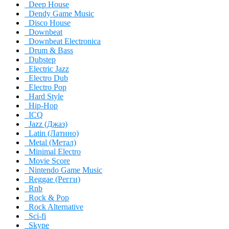
Deep House
Dendy Game Music
Disco House
Downbeat
Downbeat Electronica
Drum & Bass
Dubstep
Electric Jazz
Electro Dub
Electro Pop
Hard Style
Hip-Hop
ICQ
Jazz (Джаз)
Latin (Латино)
Metal (Метал)
Minimal Electro
Movie Score
Nintendo Game Music
Reggae (Регги)
Rnb
Rock & Pop
Rock Alternative
Sci-fi
Skype