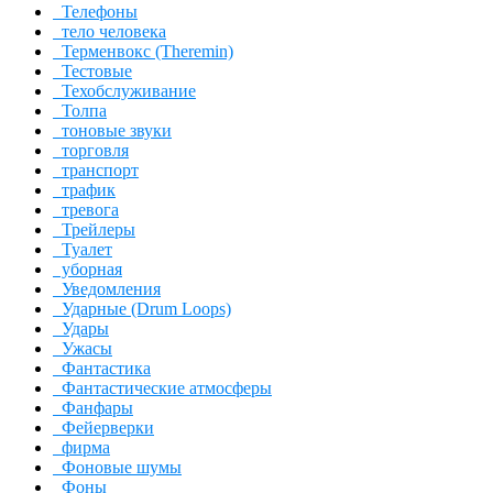
Телефоны
тело человека
Терменвокс (Theremin)
Тестовые
Техобслуживание
Толпа
тоновые звуки
торговля
транспорт
трафик
тревога
Трейлеры
Туалет
уборная
Уведомления
Ударные (Drum Loops)
Удары
Ужасы
Фантастика
Фантастические атмосферы
Фанфары
Фейерверки
фирма
Фоновые шумы
Фоны