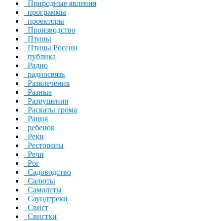
Природные явления
программы
проекторы
Производство
Птицы
Птицы России
публика
Радио
радиосвязь
Развлечения
Разные
Разрушения
Раскаты грома
Рация
ребенок
Реки
Рестораны
Речи
Рог
Садоводство
Салюты
Самолеты
Саундтреки
Свист
Свистки