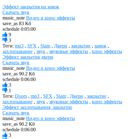
Эффект закрытия на замок
Скачать звук
music_note
Видео и кино эффекты
save_as
83 Кб
schedule
0:05:00
9
3
Теги:
mp3
,
SFX
,
Slam
,
Двери
,
закрытие
,
замок
,
захлопывание
,
звук
,
звуковые эффекты
,
кино эффекты
Эффект закрытия двери
Скачать звук
music_note
Видео и кино эффекты
save_as
90.2 Кб
schedule
0:06:00
3
1
Теги:
Doors
,
mp3
,
SFX
,
Slam
,
Двери
,
закрытие
,
захлопывание
,
звук
,
звуковые эффекты
,
кино эффекты
Эффект захлопывания, закрытие
Скачать звук
music_note
Видео и кино эффекты
save_as
90.2 Кб
schedule
0:06:00
3