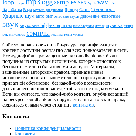
mp3
ogg
samples
loop
wav
SFX
БАС
Loops
Synth
Транспорт
Барабаны
Вода
Природа
Сигнал
Музыка для фильмов
Ударные
животные
Шум
авто
движение
быт
бытовые звуки
звук
звуковые эффекты
музыка
игры
металл
птицы
кино эффекты
сэмплы
рок
синтезатор
толпа
ужасы
техника
Сайт soundbank.one - онлайн-ресурс, где информация и
контент доступны бесплатно для всех пользователей в сети.
Все аудиофайлы, размещенные на soundbank.one, были
получены из открытых источников, которые относятся к
бесплатным или себя таковыми именуют. Материалы,
защищенные авторским правом, предназначены
исключительно для ознакомительного прослушивания в
приватной обстановке, без какой-либо возможности
дальнейшего использования, чтобы это не подразумевало.
Если вы считаете, что какой-либо контент, опубликованный
на ресурсе soundbank.one, нарушает ваши авторские права,
свяжитесь с нами через страницу
контактов
.
Контакты
Политика конфиденциальности
Контакты