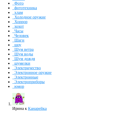
Фото
фототехника
хлам
Холодное оружие
Хоррор
хохот
Часы
Человек
Шаги
шоу
Шум ветра
Шум воды
Шум дождя
шумелки
Электричество
Электронное оружие
Электронные
Электроприборы
юмор
Ирина
к
Канарейка