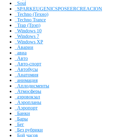
Soul
SPARKEUGENICSPOSEERCREACION
Techno (Техно)
Techno Trance
Trap (Трэп)
Windows 10
Windows 7
Windows XP
Аварии
авиа
Авто
Авто-спорт
Автобусы
Анатомия
анимация
Аплодисменты
Атмосферы
аэровокзал
Аэропланы
Аэропорт
Банки
Бары
Бег
Без рубрики
Бой часов