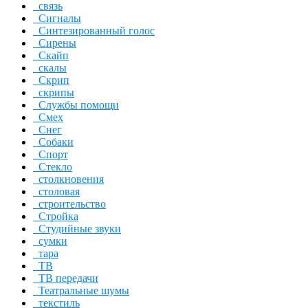
связь
Сигналы
Синтезированный голос
Сирены
Скайп
скалы
Скрип
скрипы
Службы помощи
Смех
Снег
Собаки
Спорт
Стекло
столкновения
столовая
строительство
Стройка
Студийные звуки
сумки
тара
ТВ
ТВ передачи
Театральные шумы
текстиль