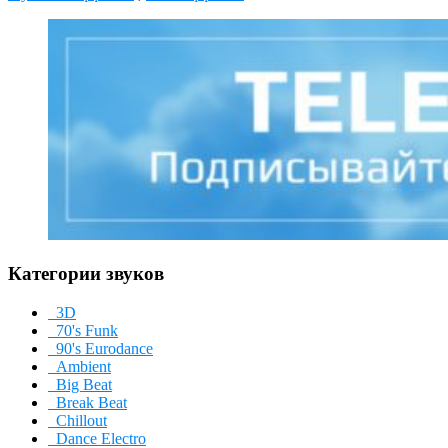
Категории звуков
3D
70's Funk
90's Eurodance
Ambient
Big Beat
Break Beat
Chillout
Dance Electro