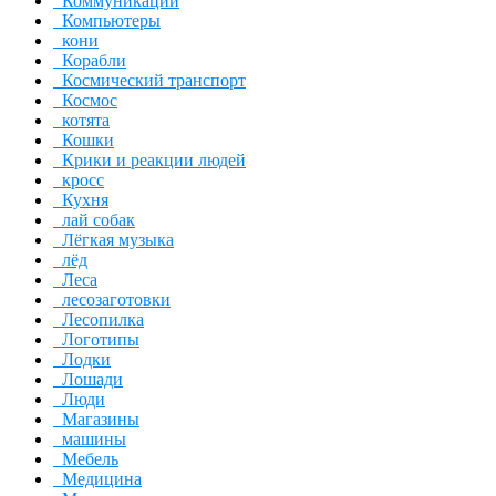
Коммуникации
Компьютеры
кони
Корабли
Космический транспорт
Космос
котята
Кошки
Крики и реакции людей
кросс
Кухня
лай собак
Лёгкая музыка
лёд
Леса
лесозаготовки
Лесопилка
Логотипы
Лодки
Лошади
Люди
Магазины
машины
Мебель
Медицина