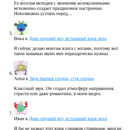
Ее веселая мелодия с звонкими колокольчиками
мгновенно создает праздничное настроение.
Невозможно устоять перед…
Вика
к
Дико орущий кот, истошный крик кота
Я сейчас делаю монтаж влога с котами, поэтому вот
такие кошачьи звуки мне периодически нужны
Анна
к
Звук биения сердца, стук сердца
Классный звук. Он создал атмосферу напряжения,
страсти или даже романтики, в моем видео.
Иван
к
Дико орущий кот, истошный крик кота
Я бы не назвал этот крик слишком страшным, многие