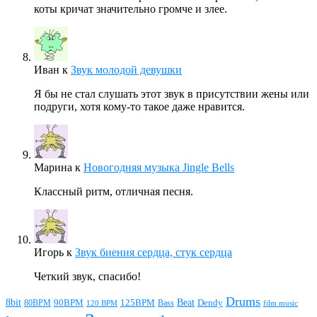
коты кричат значительно громче и злее.
Иван
к
Звук молодой девушки
Я бы не стал слушать этот звук в присутствии жены или
подруги, хотя кому-то такое даже нравится.
Марина
к
Новогодняя музыка Jingle Bells
Классный ритм, отличная песня.
Игорь
к
Звук биения сердца, стук сердца
Четкий звук, спасибо!
Drums
Beat
8bit
90BPM
125BPM
80BPM
Bass
Dendy
120 BPM
film music