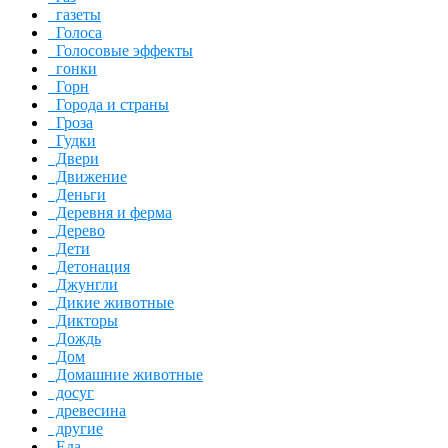
газеты
Голоса
Голосовые эффекты
гонки
Горн
Города и страны
Гроза
Гудки
Двери
Движение
Деньги
Деревня и ферма
Дерево
Дети
Детонация
Джунгли
Дикие животные
Дикторы
Дождь
Дом
Домашние животные
досуг
древесина
другие
Еда