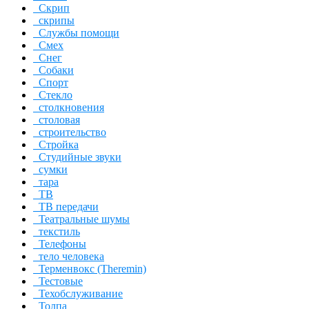
Скрип
скрипы
Службы помощи
Смех
Снег
Собаки
Спорт
Стекло
столкновения
столовая
строительство
Стройка
Студийные звуки
сумки
тара
ТВ
ТВ передачи
Театральные шумы
текстиль
Телефоны
тело человека
Терменвокс (Theremin)
Тестовые
Техобслуживание
Толпа