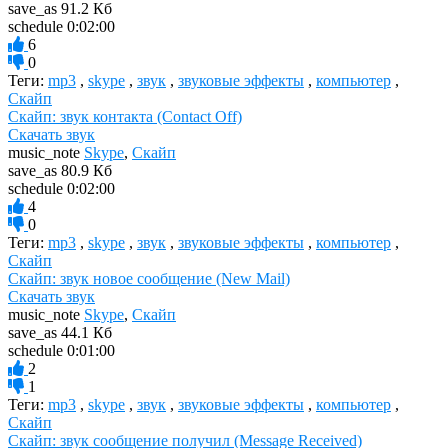
save_as
91.2 Кб
schedule
0:02:00
6
0
Теги:
mp3
,
skype
,
звук
,
звуковые эффекты
,
компьютер
,
Скайп
Скайп: звук контакта (Contact Off)
Скачать звук
music_note
Skype
,
Скайп
save_as
80.9 Кб
schedule
0:02:00
4
0
Теги:
mp3
,
skype
,
звук
,
звуковые эффекты
,
компьютер
,
Скайп
Скайп: звук новое сообщение (New Mail)
Скачать звук
music_note
Skype
,
Скайп
save_as
44.1 Кб
schedule
0:01:00
2
1
Теги:
mp3
,
skype
,
звук
,
звуковые эффекты
,
компьютер
,
Скайп
Скайп: звук сообщение получил (Message Received)