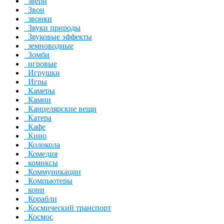
звери
Звон
звонки
Звуки природы
Звуковые эффекты
земноводные
Зомби
игровые
Игрушки
Игры
Камеры
Камни
Канцелярские вещи
Катера
Кафе
Кино
Колокола
Комедия
комиксы
Коммуникации
Компьютеры
кони
Корабли
Космический транспорт
Космос