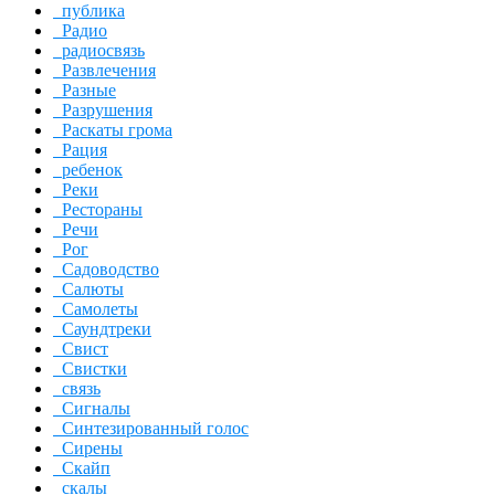
публика
Радио
радиосвязь
Развлечения
Разные
Разрушения
Раскаты грома
Рация
ребенок
Реки
Рестораны
Речи
Рог
Садоводство
Салюты
Самолеты
Саундтреки
Свист
Свистки
связь
Сигналы
Синтезированный голос
Сирены
Скайп
скалы