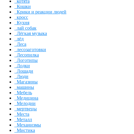
котята
Кошки
Крики и реакции людей
кросс
Кухня
лай собак
Лёгкая музыка
лёд
Леса
лесозаготовки
Лесопилка
Логотипы
Лодки
Лошади
Люди
Магазины
машины
Мебель
Медицина
Мелодии
мертвецы
Места
Металл
Механизмы
Мистика