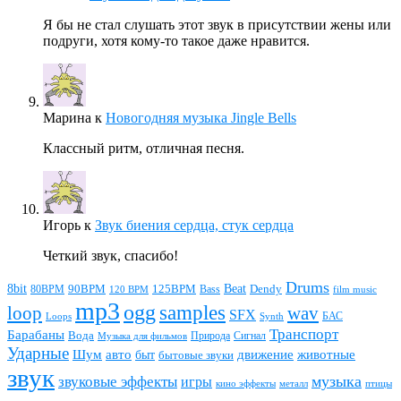
Я бы не стал слушать этот звук в присутствии жены или
подруги, хотя кому-то такое даже нравится.
Марина
к
Новогодняя музыка Jingle Bells
Классный ритм, отличная песня.
Игорь
к
Звук биения сердца, стук сердца
Четкий звук, спасибо!
Drums
Beat
8bit
90BPM
125BPM
80BPM
Bass
Dendy
120 BPM
film music
mp3
ogg
samples
loop
wav
SFX
БАС
Loops
Synth
Транспорт
Барабаны
Вода
Природа
Сигнал
Музыка для фильмов
Ударные
животные
Шум
авто
движение
быт
бытовые звуки
звук
звуковые эффекты
музыка
игры
металл
птицы
кино эффекты