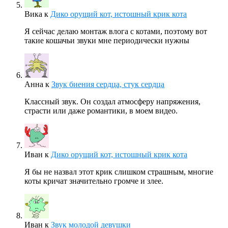
Вика
к
Дико орущий кот, истошный крик кота
Я сейчас делаю монтаж влога с котами, поэтому вот
такие кошачьи звуки мне периодически нужны
Анна
к
Звук биения сердца, стук сердца
Классный звук. Он создал атмосферу напряжения,
страсти или даже романтики, в моем видео.
Иван
к
Дико орущий кот, истошный крик кота
Я бы не назвал этот крик слишком страшным, многие
коты кричат значительно громче и злее.
Иван
к
Звук молодой девушки