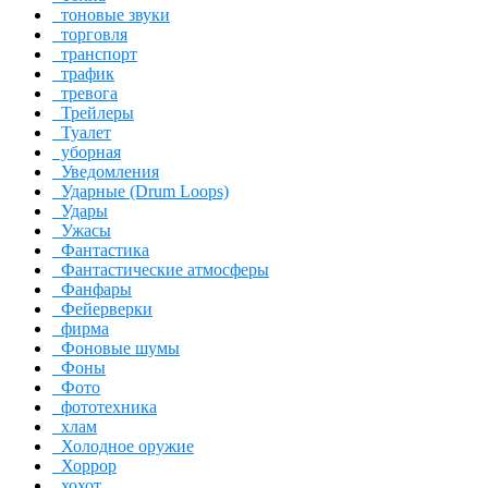
тоновые звуки
торговля
транспорт
трафик
тревога
Трейлеры
Туалет
уборная
Уведомления
Ударные (Drum Loops)
Удары
Ужасы
Фантастика
Фантастические атмосферы
Фанфары
Фейерверки
фирма
Фоновые шумы
Фоны
Фото
фототехника
хлам
Холодное оружие
Хоррор
хохот