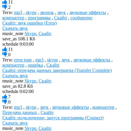
11
2
Теги:
mp3
,
skype
,
звонок
,
звук
,
звуковые эффекты
,
компьютер
,
программы
,
Скайп
,
сообщение
Скайп: звук ошибки (Error)
Скачать звук
music_note
Skype
,
Скайп
save_as
108.1 Кб
schedule
0:03:00
11
0
Теги:
error tone
,
mp3
,
skype
,
звук
,
звуковые эффекты
,
компьютер
,
ошибка
,
Скайп
Скайп: передача данных завершена (Transfer Complete)
Скачать звук
music_note
Skype
,
Скайп
save_as
82.8 Кб
schedule
0:02:00
7
0
Теги:
mp3
,
skype
,
звук
,
звуковые эффекты
,
компьютер
,
Передача данных
,
Скайп
Скайп: подключение, запуск программы (Connect)
Скачать звук
music_note
Skype
,
Скайп