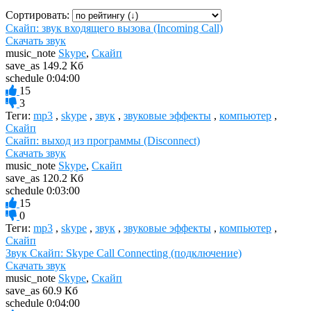
Сортировать:
Скайп: звук входящего вызова (Incoming Call)
Скачать звук
music_note
Skype
,
Скайп
save_as
149.2 Кб
schedule
0:04:00
15
3
Теги:
mp3
,
skype
,
звук
,
звуковые эффекты
,
компьютер
,
Скайп
Скайп: выход из программы (Disconnect)
Скачать звук
music_note
Skype
,
Скайп
save_as
120.2 Кб
schedule
0:03:00
15
0
Теги:
mp3
,
skype
,
звук
,
звуковые эффекты
,
компьютер
,
Скайп
Звук Скайп: Skype Call Connecting (подключение)
Скачать звук
music_note
Skype
,
Скайп
save_as
60.9 Кб
schedule
0:04:00