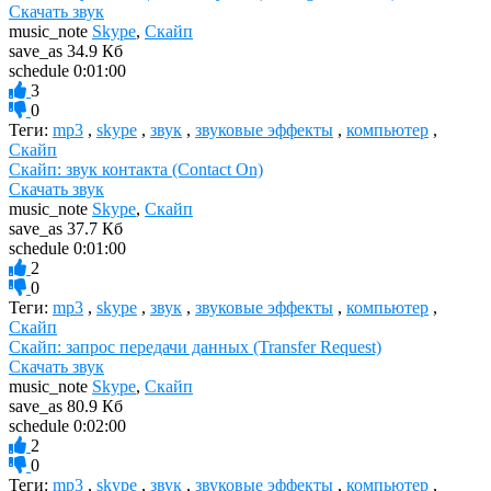
Скачать звук
music_note
Skype
,
Скайп
save_as
34.9 Кб
schedule
0:01:00
3
0
Теги:
mp3
,
skype
,
звук
,
звуковые эффекты
,
компьютер
,
Скайп
Скайп: звук контакта (Contact On)
Скачать звук
music_note
Skype
,
Скайп
save_as
37.7 Кб
schedule
0:01:00
2
0
Теги:
mp3
,
skype
,
звук
,
звуковые эффекты
,
компьютер
,
Скайп
Скайп: запрос передачи данных (Transfer Request)
Скачать звук
music_note
Skype
,
Скайп
save_as
80.9 Кб
schedule
0:02:00
2
0
Теги:
mp3
,
skype
,
звук
,
звуковые эффекты
,
компьютер
,