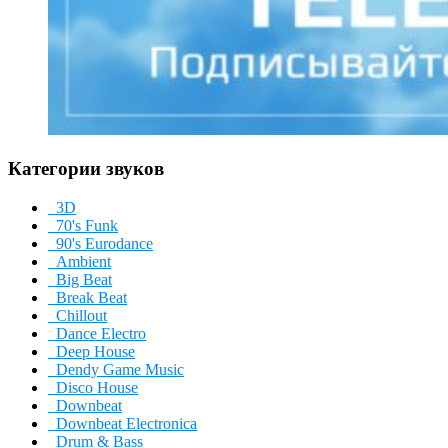
Категории звуков
3D
70's Funk
90's Eurodance
Ambient
Big Beat
Break Beat
Chillout
Dance Electro
Deep House
Dendy Game Music
Disco House
Downbeat
Downbeat Electronica
Drum & Bass