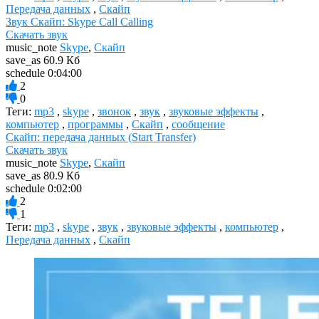
Передача данных
,
Скайп
Звук Скайп: Skype Call Calling
Скачать звук
music_note
Skype
,
Скайп
save_as
60.9 Кб
schedule
0:04:00
2
0
Теги:
mp3
,
skype
,
звонок
,
звук
,
звуковые эффекты
,
компьютер
,
программы
,
Скайп
,
сообщение
Скайп: передача данных (Start Transfer)
Скачать звук
music_note
Skype
,
Скайп
save_as
80.9 Кб
schedule
0:02:00
2
1
Теги:
mp3
,
skype
,
звук
,
звуковые эффекты
,
компьютер
,
Передача данных
,
Скайп