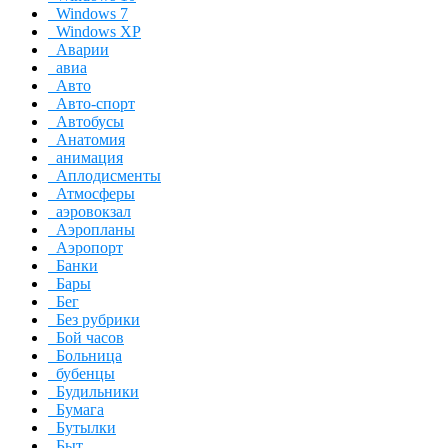
Windows 7
Windows XP
Аварии
авиа
Авто
Авто-спорт
Автобусы
Анатомия
анимация
Аплодисменты
Атмосферы
аэровокзал
Аэропланы
Аэропорт
Банки
Бары
Бег
Без рубрики
Бой часов
Больница
бубенцы
Будильники
Бумага
Бутылки
Быт