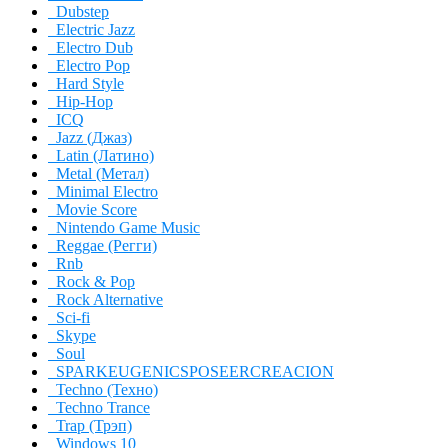
Dubstep
Electric Jazz
Electro Dub
Electro Pop
Hard Style
Hip-Hop
ICQ
Jazz (Джаз)
Latin (Латино)
Metal (Метал)
Minimal Electro
Movie Score
Nintendo Game Music
Reggae (Регги)
Rnb
Rock & Pop
Rock Alternative
Sci-fi
Skype
Soul
SPARKEUGENICSPOSEERCREACION
Techno (Техно)
Techno Trance
Trap (Трэп)
Windows 10