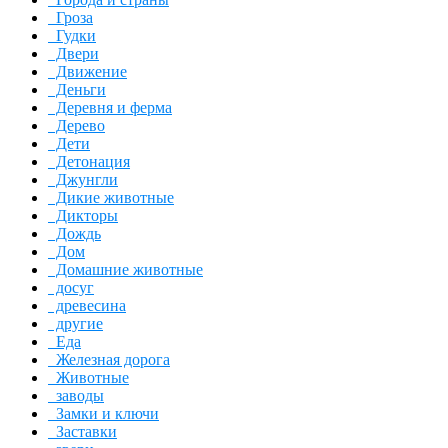
Гроза
Гудки
Двери
Движение
Деньги
Деревня и ферма
Дерево
Дети
Детонация
Джунгли
Дикие животные
Дикторы
Дождь
Дом
Домашние животные
досуг
древесина
другие
Еда
Железная дорога
Животные
заводы
Замки и ключи
Заставки