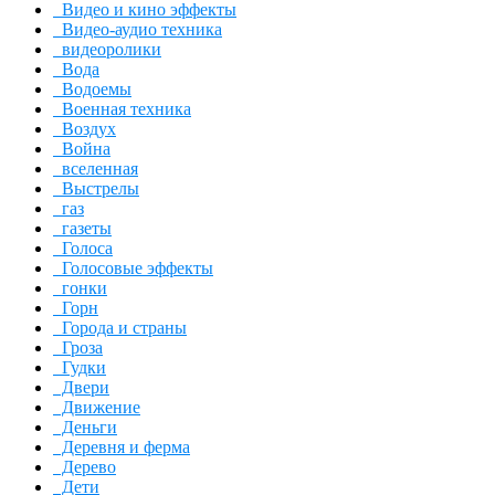
Видео и кино эффекты
Видео-аудио техника
видеоролики
Вода
Водоемы
Военная техника
Воздух
Война
вселенная
Выстрелы
газ
газеты
Голоса
Голосовые эффекты
гонки
Горн
Города и страны
Гроза
Гудки
Двери
Движение
Деньги
Деревня и ферма
Дерево
Дети