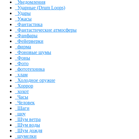
Уведомления
Ударные (Drum Loops)
Удары
Ужасы
Фантастика
Фантастические атмосферы
Фанфары
Фейерверки
фирма
Фоновые шумы
Фоны
Фото
фототехника
хлам
Холодное оружие
Хоррор
хохот
Часы
Человек
Шаги
шоу
Шум ветра
Шум воды
Шум дождя
шумелки