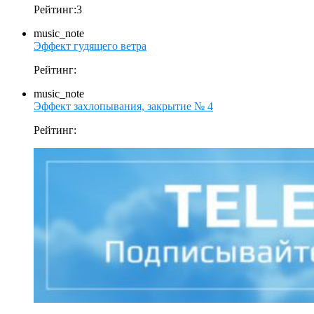
Рейтинг:3
music_note
Эффект гудящего ветра
Рейтинг:
music_note
Эффект захлопывания, закрытие № 4
Рейтинг: