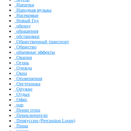
Напитки
Народная музыка
Насекомые
Новый Год
обиход
обращения
обстановки
Общественный транспорт
Общество
объемные эффекты
Овации
Огонь
Одежда
Окна
Оповещения
Оргтехника
Оружие
Отдых
Офис
пар
Пение птиц
Переключатели
Перкуссии (Percussion Loops)
Пища