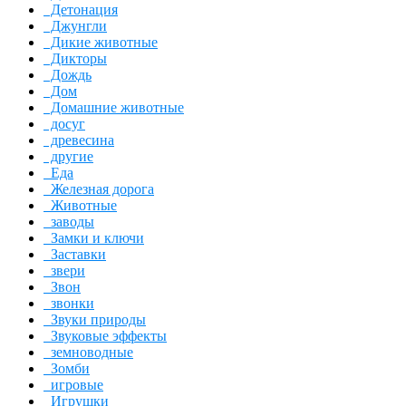
Детонация
Джунгли
Дикие животные
Дикторы
Дождь
Дом
Домашние животные
досуг
древесина
другие
Еда
Железная дорога
Животные
заводы
Замки и ключи
Заставки
звери
Звон
звонки
Звуки природы
Звуковые эффекты
земноводные
Зомби
игровые
Игрушки