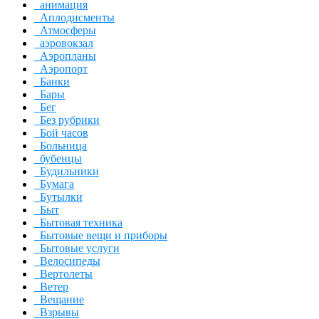
анимация
Аплодисменты
Атмосферы
аэровокзал
Аэропланы
Аэропорт
Банки
Бары
Бег
Без рубрики
Бой часов
Больница
бубенцы
Будильники
Бумага
Бутылки
Быт
Бытовая техника
Бытовые вещи и приборы
Бытовые услуги
Велосипеды
Вертолеты
Ветер
Вещание
Взрывы