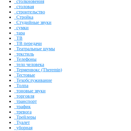
столкновения
столовая
строительство
Стройка
Студийные звуки
сумки
тара
ТВ
ТВ передачи
Театральные шумы
текстиль
Телефоны
тело человека
Терменвокс (Theremin)
Тестовые
Техобслуживание
Толпа
тоновые звуки
торговля
транспорт
трафик
тревога
Трейлеры
Туалет
уборная