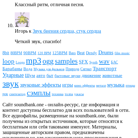
Классный ритм, отличная песня.
Игорь
к
Звук биения сердца, стук сердца
Четкий звук, спасибо!
Drums
Beat
8bit
90BPM
125BPM
80BPM
Bass
Dendy
120 BPM
film music
mp3
ogg
samples
loop
wav
SFX
БАС
Loops
Synth
Транспорт
Барабаны
Вода
Природа
Сигнал
Музыка для фильмов
Ударные
животные
Шум
авто
движение
быт
бытовые звуки
звук
звуковые эффекты
музыка
игры
металл
птицы
кино эффекты
сэмплы
рок
синтезатор
толпа
ужасы
техника
Сайт soundbank.one - онлайн-ресурс, где информация и
контент доступны бесплатно для всех пользователей в сети.
Все аудиофайлы, размещенные на soundbank.one, были
получены из открытых источников, которые относятся к
бесплатным или себя таковыми именуют. Материалы,
защищенные авторским правом, предназначены
исключительно для ознакомительного прослушивания в