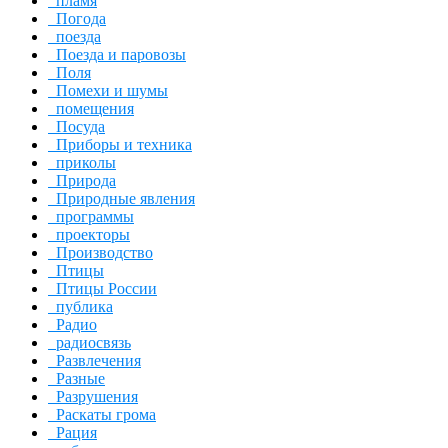
пламя
Погода
поезда
Поезда и паровозы
Поля
Помехи и шумы
помещения
Посуда
Приборы и техника
приколы
Природа
Природные явления
программы
проекторы
Производство
Птицы
Птицы России
публика
Радио
радиосвязь
Развлечения
Разные
Разрушения
Раскаты грома
Рация