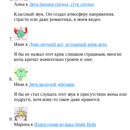
Анна
к
Звук биения сердца, стук сердца
Классный звук. Он создал атмосферу напряжения,
страсти или даже романтики, в моем видео.
Иван
к
Дико орущий кот, истошный крик кота
Я бы не назвал этот крик слишком страшным, многие
коты кричат значительно громче и злее.
Иван
к
Звук молодой девушки
Я бы не стал слушать этот звук в присутствии жены или
подруги, хотя кому-то такое даже нравится.
Марина
к
Новогодняя музыка Jingle Bells