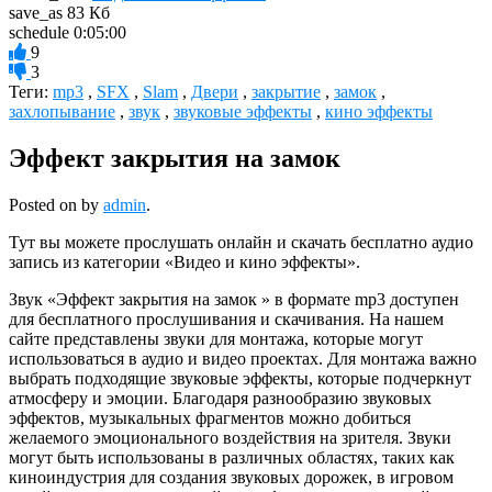
save_as
83 Кб
schedule
0:05:00
9
3
Теги:
mp3
,
SFX
,
Slam
,
Двери
,
закрытие
,
замок
,
захлопывание
,
звук
,
звуковые эффекты
,
кино эффекты
Эффект закрытия на замок
Posted on
by
admin
.
Тут вы можете прослушать онлайн и скачать бесплатно аудио
запись из категории «Видео и кино эффекты».
Звук «Эффект закрытия на замок » в формате mp3 доступен
для бесплатного прослушивания и скачивания. На нашем
сайте представлены звуки для монтажа, которые могут
использоваться в аудио и видео проектах. Для монтажа важно
выбрать подходящие звуковые эффекты, которые подчеркнут
атмосферу и эмоции. Благодаря разнообразию звуковых
эффектов, музыкальных фрагментов можно добиться
желаемого эмоционального воздействия на зрителя. Звуки
могут быть использованы в различных областях, таких как
киноиндустрия для создания звуковых дорожек, в игровом