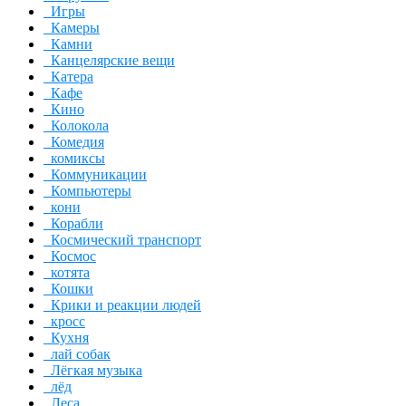
Игры
Камеры
Камни
Канцелярские вещи
Катера
Кафе
Кино
Колокола
Комедия
комиксы
Коммуникации
Компьютеры
кони
Корабли
Космический транспорт
Космос
котята
Кошки
Крики и реакции людей
кросс
Кухня
лай собак
Лёгкая музыка
лёд
Леса