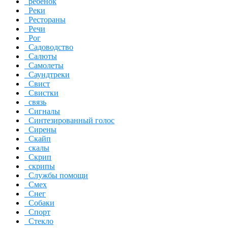
ребенок
Реки
Рестораны
Речи
Рог
Садоводство
Салюты
Самолеты
Саундтреки
Свист
Свистки
связь
Сигналы
Синтезированный голос
Сирены
Скайп
скалы
Скрип
скрипы
Службы помощи
Смех
Снег
Собаки
Спорт
Стекло