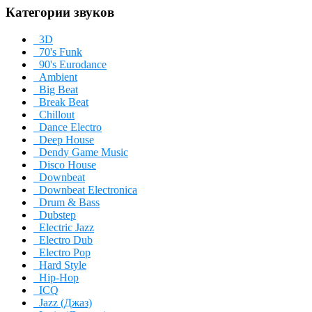
Категории звуков
3D
70's Funk
90's Eurodance
Ambient
Big Beat
Break Beat
Chillout
Dance Electro
Deep House
Dendy Game Music
Disco House
Downbeat
Downbeat Electronica
Drum & Bass
Dubstep
Electric Jazz
Electro Dub
Electro Pop
Hard Style
Hip-Hop
ICQ
Jazz (Джаз)