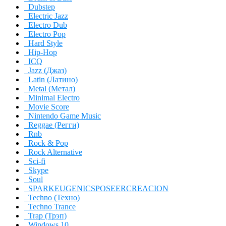
Dubstep
Electric Jazz
Electro Dub
Electro Pop
Hard Style
Hip-Hop
ICQ
Jazz (Джаз)
Latin (Латино)
Metal (Метал)
Minimal Electro
Movie Score
Nintendo Game Music
Reggae (Регги)
Rnb
Rock & Pop
Rock Alternative
Sci-fi
Skype
Soul
SPARKEUGENICSPOSEERCREACION
Techno (Техно)
Techno Trance
Trap (Трэп)
Windows 10