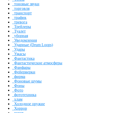
тоновые звуки
торговля
транспорт
трафик
тревога
Трейлеры
Туалет
уборная
Уведомления
Ударные (Drum Loops)
Удары
Ужасы
Фантастика
Фантастические атмосферы
Фанфары
Фейерверки
фирма
Фоновые шумы
Фоны
Фото
фототехника
хлам
Холодное оружие
Хоррор
хохот