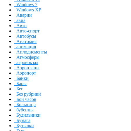
Windows 7
Windows XP
Аварии
авиа
Авто
Авто-спорт
Автобусы
Анатомия
анимация
Аплодисменты
Атмосферы
аэровокзал
Аэропланы
Аэропорт
Банки
Бары
Бег
Без рубрики
Бой часов
Больница
бубенцы
Будильники
Бумага
Бутылки
Быт