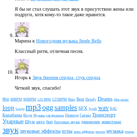
Я бы не стал слушать этот звук в присутствии жены или
подруги, хотя кому-то такое даже нравится.
Марина
к
Новогодняя музыка Jingle Bells
Классный ритм, отличная песня.
Игорь
к
Звук биения сердца, стук сердца
Четкий звук, спасибо!
Drums
Beat
8bit
90BPM
125BPM
80BPM
Bass
Dendy
120 BPM
film music
mp3
ogg
samples
loop
wav
SFX
БАС
Loops
Synth
Транспорт
Барабаны
Вода
Природа
Сигнал
Музыка для фильмов
Ударные
животные
Шум
авто
движение
быт
бытовые звуки
звук
звуковые эффекты
музыка
игры
металл
птицы
кино эффекты