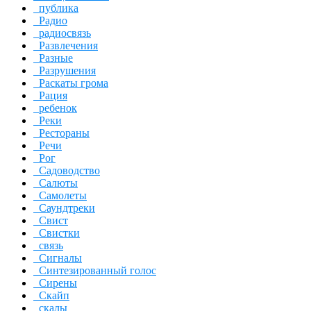
публика
Радио
радиосвязь
Развлечения
Разные
Разрушения
Раскаты грома
Рация
ребенок
Реки
Рестораны
Речи
Рог
Садоводство
Салюты
Самолеты
Саундтреки
Свист
Свистки
связь
Сигналы
Синтезированный голос
Сирены
Скайп
скалы