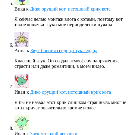
Вика
к
Дико орущий кот, истошный крик кота
Я сейчас делаю монтаж влога с котами, поэтому вот
такие кошачьи звуки мне периодически нужны
Анна
к
Звук биения сердца, стук сердца
Классный звук. Он создал атмосферу напряжения,
страсти или даже романтики, в моем видео.
Иван
к
Дико орущий кот, истошный крик кота
Я бы не назвал этот крик слишком страшным, многие
коты кричат значительно громче и злее.
Иван
к
Звук молодой девушки