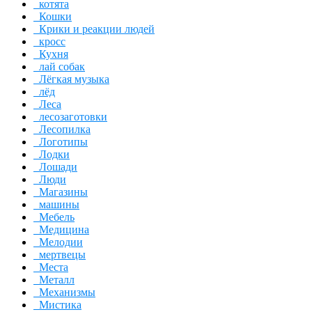
котята
Кошки
Крики и реакции людей
кросс
Кухня
лай собак
Лёгкая музыка
лёд
Леса
лесозаготовки
Лесопилка
Логотипы
Лодки
Лошади
Люди
Магазины
машины
Мебель
Медицина
Мелодии
мертвецы
Места
Металл
Механизмы
Мистика