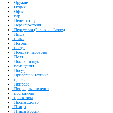
Оружие
Отдых
Офис
пар
Пение птиц
Переключатели
Перкуссии (Percussion Loops)
Пища
пламя
Погода
поезда
Поезда и паровозы
Поля
Помехи и шумы
помещения
Посуда
Приборы и техника
приколы
Природа
Природные явления
программы
проекторы
Производство
Птицы
Птицы России