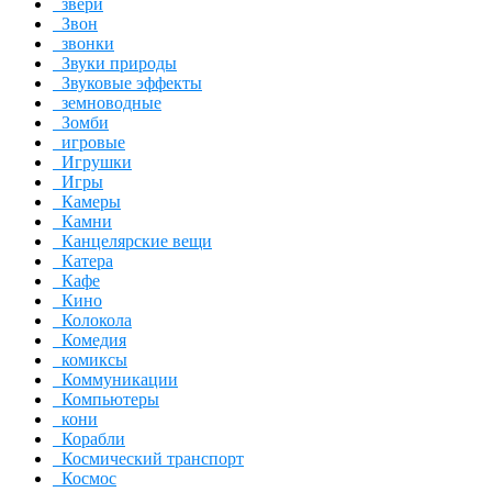
звери
Звон
звонки
Звуки природы
Звуковые эффекты
земноводные
Зомби
игровые
Игрушки
Игры
Камеры
Камни
Канцелярские вещи
Катера
Кафе
Кино
Колокола
Комедия
комиксы
Коммуникации
Компьютеры
кони
Корабли
Космический транспорт
Космос