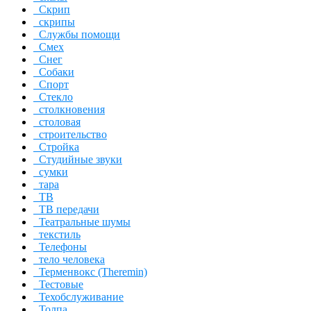
Скрип
скрипы
Службы помощи
Смех
Снег
Собаки
Спорт
Стекло
столкновения
столовая
строительство
Стройка
Студийные звуки
сумки
тара
ТВ
ТВ передачи
Театральные шумы
текстиль
Телефоны
тело человека
Терменвокс (Theremin)
Тестовые
Техобслуживание
Толпа