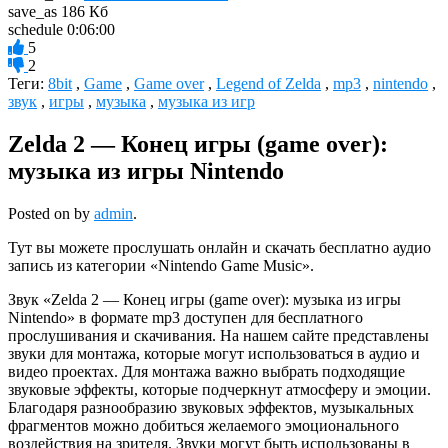
save_as
186 Кб
schedule
0:06:00
5
2
Теги:
8bit
,
Game
,
Game over
,
Legend of Zelda
,
mp3
,
nintendo
,
звук
,
игры
,
музыка
,
музыка из игр
Zelda 2 — Конец игры (game over):
музыка из игры Nintendo
Posted on
by
admin
.
Тут вы можете прослушать онлайн и скачать бесплатно аудио
запись из категории «Nintendo Game Music».
Звук «Zelda 2 — Конец игры (game over): музыка из игры
Nintendo» в формате mp3 доступен для бесплатного
прослушивания и скачивания. На нашем сайте представлены
звуки для монтажа, которые могут использоваться в аудио и
видео проектах. Для монтажа важно выбрать подходящие
звуковые эффекты, которые подчеркнут атмосферу и эмоции.
Благодаря разнообразию звуковых эффектов, музыкальных
фрагментов можно добиться желаемого эмоционального
воздействия на зрителя. Звуки могут быть использованы в