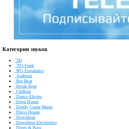
Категории звуков
3D
70's Funk
90's Eurodance
Ambient
Big Beat
Break Beat
Chillout
Dance Electro
Deep House
Dendy Game Music
Disco House
Downbeat
Downbeat Electronica
Drum & Bass