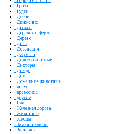
Города и страны
Гроза
Гудки
Двери
Движение
Деньги
Деревня и ферма
Дерево
Дети
Детонация
Джунгли
Дикие животные
Дикторы
Дождь
Дом
Домашние животные
досуг
древесина
другие
Еда
Железная дорога
Животные
заводы
Замки и ключи
Заставки