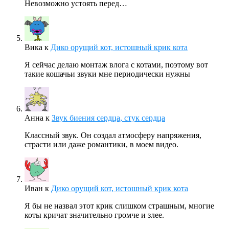
Невозможно устоять перед…
Вика
к
Дико орущий кот, истошный крик кота
Я сейчас делаю монтаж влога с котами, поэтому вот
такие кошачьи звуки мне периодически нужны
Анна
к
Звук биения сердца, стук сердца
Классный звук. Он создал атмосферу напряжения,
страсти или даже романтики, в моем видео.
Иван
к
Дико орущий кот, истошный крик кота
Я бы не назвал этот крик слишком страшным, многие
коты кричат значительно громче и злее.