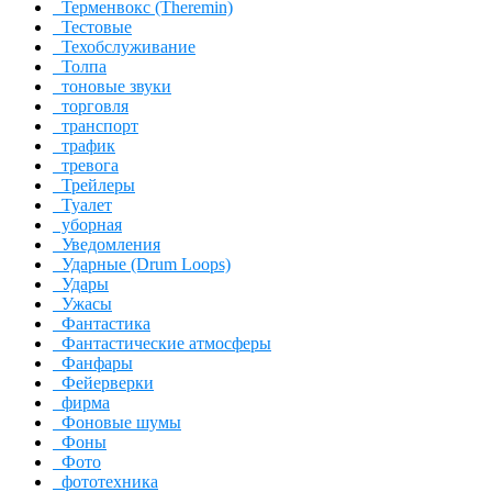
Терменвокс (Theremin)
Тестовые
Техобслуживание
Толпа
тоновые звуки
торговля
транспорт
трафик
тревога
Трейлеры
Туалет
уборная
Уведомления
Ударные (Drum Loops)
Удары
Ужасы
Фантастика
Фантастические атмосферы
Фанфары
Фейерверки
фирма
Фоновые шумы
Фоны
Фото
фототехника