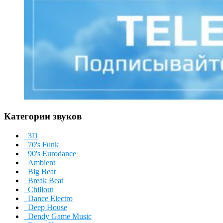
Категории звуков
3D
70's Funk
90's Eurodance
Ambient
Big Beat
Break Beat
Chillout
Dance Electro
Deep House
Dendy Game Music