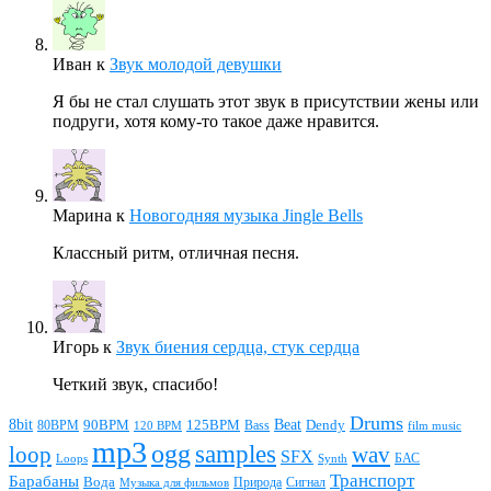
Иван
к
Звук молодой девушки
Я бы не стал слушать этот звук в присутствии жены или
подруги, хотя кому-то такое даже нравится.
Марина
к
Новогодняя музыка Jingle Bells
Классный ритм, отличная песня.
Игорь
к
Звук биения сердца, стук сердца
Четкий звук, спасибо!
Drums
Beat
8bit
90BPM
125BPM
80BPM
Bass
Dendy
120 BPM
film music
mp3
ogg
samples
loop
wav
SFX
БАС
Loops
Synth
Транспорт
Барабаны
Вода
Природа
Сигнал
Музыка для фильмов