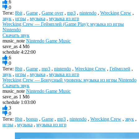
6
0
Теги:
8bit
,
Game
,
Game over
,
mp3
,
nintendo
,
Wrecking Crew
,
звук
,
игры
,
музыка
,
музыка из игр
Wrecking Crew — Геймплей (Game Play): музыка из игры
Nintendo
Скачать звук
music_note
Nintendo Game Music
save_as
4 Мб
schedule
4:22:00
6
0
Теги:
8bit
,
Game
,
mp3
,
nintendo
,
Wrecking Crew
,
Геймплей
,
звук
,
игры
,
музыка
,
музыка из игр
Wrecking Crew — Бонусный уровень: музыка из игры Nintendo
Скачать звук
music_note
Nintendo Game Music
save_as
1 Мб
schedule
1:03:00
3
0
Теги:
8bit
,
bonus
,
Game
,
mp3
,
nintendo
,
Wrecking Crew
,
звук
,
игры
,
музыка
,
музыка из игр