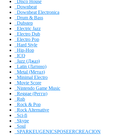
Disco House
Downbeat
Downbeat Electronica
Drum & Bass
Dubstep
Electric Jazz
Electro Dub
Electro Pop
Hard Style
Hip-Hop
ICQ
Jazz (Джаз)
Latin (Латино)
Metal (Метал)
Minimal Electro
Movie Score
Nintendo Game Music
Reggae (Регги)
Rnb
Rock & Pop
Rock Alternative
Sci-fi
Skype
Soul
SPARKEUGENICSPOSEERCREACION