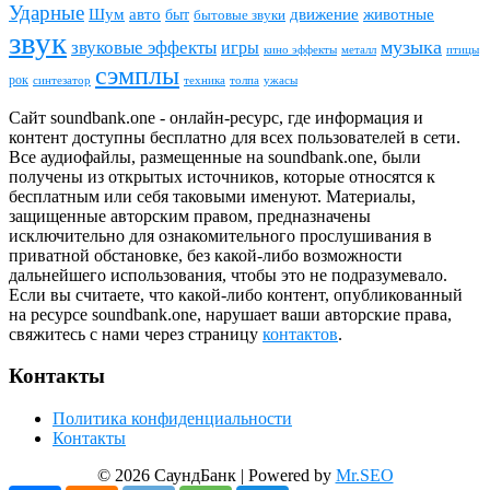
Ударные
животные
Шум
авто
движение
быт
бытовые звуки
звук
звуковые эффекты
музыка
игры
металл
птицы
кино эффекты
сэмплы
рок
синтезатор
толпа
ужасы
техника
Сайт soundbank.one - онлайн-ресурс, где информация и
контент доступны бесплатно для всех пользователей в сети.
Все аудиофайлы, размещенные на soundbank.one, были
получены из открытых источников, которые относятся к
бесплатным или себя таковыми именуют. Материалы,
защищенные авторским правом, предназначены
исключительно для ознакомительного прослушивания в
приватной обстановке, без какой-либо возможности
дальнейшего использования, чтобы это не подразумевало.
Если вы считаете, что какой-либо контент, опубликованный
на ресурсе soundbank.one, нарушает ваши авторские права,
свяжитесь с нами через страницу
контактов
.
Контакты
Политика конфиденциальности
Контакты
© 2026 СаундБанк | Powered by
Mr.SEO