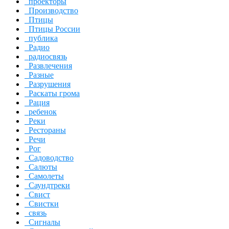
проекторы
Производство
Птицы
Птицы России
публика
Радио
радиосвязь
Развлечения
Разные
Разрушения
Раскаты грома
Рация
ребенок
Реки
Рестораны
Речи
Рог
Садоводство
Салюты
Самолеты
Саундтреки
Свист
Свистки
связь
Сигналы