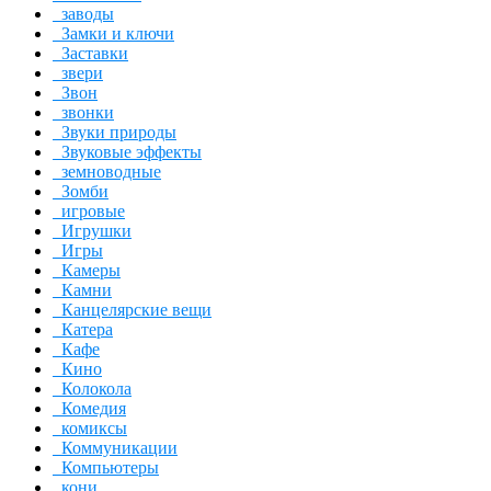
заводы
Замки и ключи
Заставки
звери
Звон
звонки
Звуки природы
Звуковые эффекты
земноводные
Зомби
игровые
Игрушки
Игры
Камеры
Камни
Канцелярские вещи
Катера
Кафе
Кино
Колокола
Комедия
комиксы
Коммуникации
Компьютеры
кони