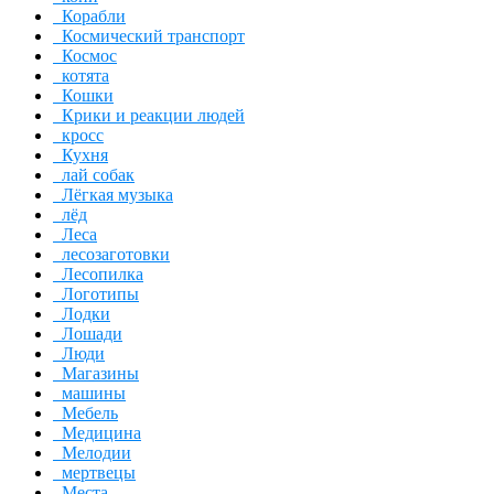
Корабли
Космический транспорт
Космос
котята
Кошки
Крики и реакции людей
кросс
Кухня
лай собак
Лёгкая музыка
лёд
Леса
лесозаготовки
Лесопилка
Логотипы
Лодки
Лошади
Люди
Магазины
машины
Мебель
Медицина
Мелодии
мертвецы
Места