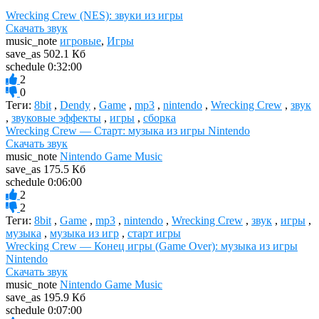
Wrecking Crew (NES): звуки из игры
Скачать звук
music_note
игровые
,
Игры
save_as
502.1 Кб
schedule
0:32:00
2
0
Теги:
8bit
,
Dendy
,
Game
,
mp3
,
nintendo
,
Wrecking Crew
,
звук
,
звуковые эффекты
,
игры
,
сборка
Wrecking Crew — Старт: музыка из игры Nintendo
Скачать звук
music_note
Nintendo Game Music
save_as
175.5 Кб
schedule
0:06:00
2
2
Теги:
8bit
,
Game
,
mp3
,
nintendo
,
Wrecking Crew
,
звук
,
игры
,
музыка
,
музыка из игр
,
старт игры
Wrecking Crew — Конец игры (Game Over): музыка из игры
Nintendo
Скачать звук
music_note
Nintendo Game Music
save_as
195.9 Кб
schedule
0:07:00