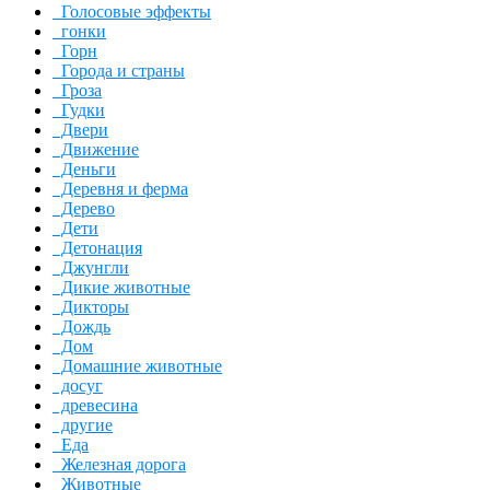
Голосовые эффекты
гонки
Горн
Города и страны
Гроза
Гудки
Двери
Движение
Деньги
Деревня и ферма
Дерево
Дети
Детонация
Джунгли
Дикие животные
Дикторы
Дождь
Дом
Домашние животные
досуг
древесина
другие
Еда
Железная дорога
Животные