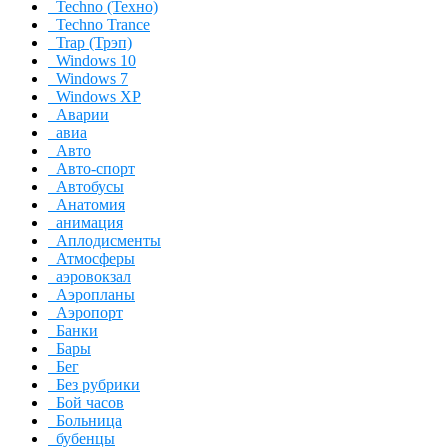
Techno (Техно)
Techno Trance
Trap (Трэп)
Windows 10
Windows 7
Windows XP
Аварии
авиа
Авто
Авто-спорт
Автобусы
Анатомия
анимация
Аплодисменты
Атмосферы
аэровокзал
Аэропланы
Аэропорт
Банки
Бары
Бег
Без рубрики
Бой часов
Больница
бубенцы