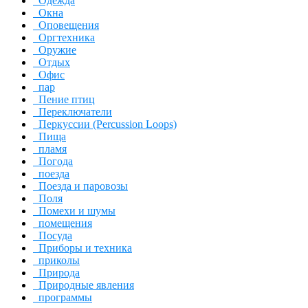
Одежда
Окна
Оповещения
Оргтехника
Оружие
Отдых
Офис
пар
Пение птиц
Переключатели
Перкуссии (Percussion Loops)
Пища
пламя
Погода
поезда
Поезда и паровозы
Поля
Помехи и шумы
помещения
Посуда
Приборы и техника
приколы
Природа
Природные явления
программы