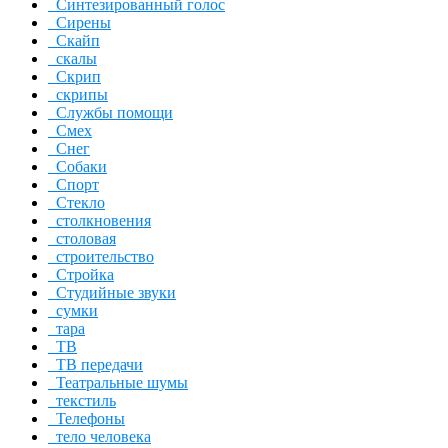
Синтезированный голос
Сирены
Скайп
скалы
Скрип
скрипы
Службы помощи
Смех
Снег
Собаки
Спорт
Стекло
столкновения
столовая
строительство
Стройка
Студийные звуки
сумки
тара
ТВ
ТВ передачи
Театральные шумы
текстиль
Телефоны
тело человека