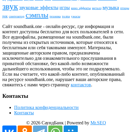
звук
звуковые эффекты
музыка
игры
металл
птицы
кино эффекты
сэмплы
рок
синтезатор
толпа
ужасы
техника
Сайт soundbank.one - онлайн-ресурс, где информация и
контент доступны бесплатно для всех пользователей в сети.
Все аудиофайлы, размещенные на soundbank.one, были
получены из открытых источников, которые относятся к
бесплатным или себя таковыми именуют. Материалы,
защищенные авторским правом, предназначены
исключительно для ознакомительного прослушивания в
приватной обстановке, без какой-либо возможности
дальнейшего использования, чтобы это не подразумевало.
Если вы считаете, что какой-либо контент, опубликованный
на ресурсе soundbank.one, нарушает ваши авторские права,
свяжитесь с нами через страницу
контактов
.
Контакты
Политика конфиденциальности
Контакты
© 2026 СаундБанк | Powered by
Mr.SEO