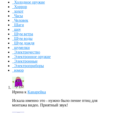
Холодное оружие
Хоррор
хохот
Часы
Человек
Шаги
шоу
Шум ветра
Шум воды
Шум дождя
шумелки
Электричество
Электронное оружие
Электронные
Электроприборы
юмор
Ирина
к
Канарейка
Искала именно это - нужно было пение птиц для
монтажа видео. Приятный звук!