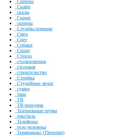
Сирены
Скайп
скалы
Скрип
скрипы
Службы помощи
Смех
Снег
Собаки
Спорт
Стекло
столкновения
столовая
строительство
Стройка
Студийные звуки
сумки
тара
ТВ
ТВ передачи
Театральные шумы
текстиль
Телефоны
тело человека
Терменвокс (Theremin)