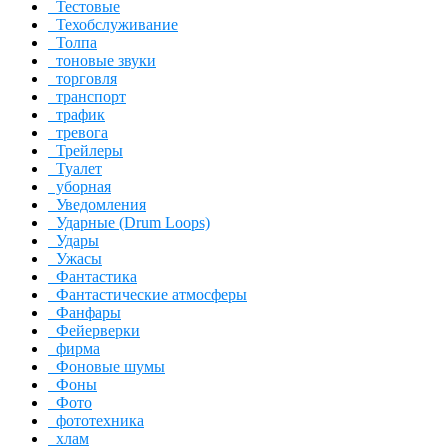
Тестовые
Техобслуживание
Толпа
тоновые звуки
торговля
транспорт
трафик
тревога
Трейлеры
Туалет
уборная
Уведомления
Ударные (Drum Loops)
Удары
Ужасы
Фантастика
Фантастические атмосферы
Фанфары
Фейерверки
фирма
Фоновые шумы
Фоны
Фото
фототехника
хлам