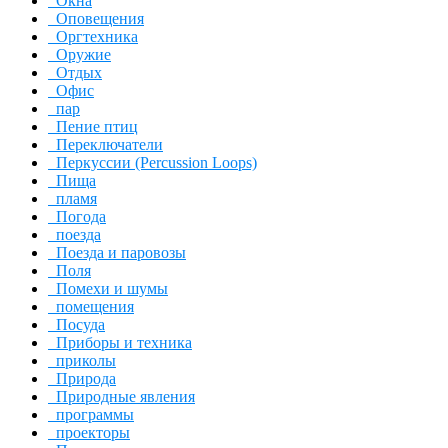
Окна
Оповещения
Оргтехника
Оружие
Отдых
Офис
пар
Пение птиц
Переключатели
Перкуссии (Percussion Loops)
Пища
пламя
Погода
поезда
Поезда и паровозы
Поля
Помехи и шумы
помещения
Посуда
Приборы и техника
приколы
Природа
Природные явления
программы
проекторы