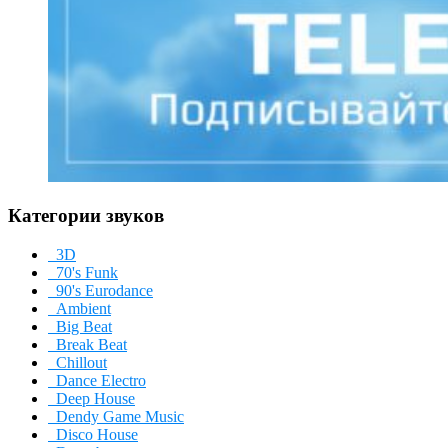
Категории звуков
3D
70's Funk
90's Eurodance
Ambient
Big Beat
Break Beat
Chillout
Dance Electro
Deep House
Dendy Game Music
Disco House