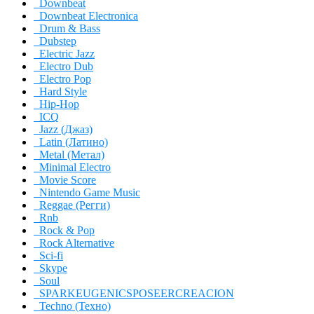
Downbeat
Downbeat Electronica
Drum & Bass
Dubstep
Electric Jazz
Electro Dub
Electro Pop
Hard Style
Hip-Hop
ICQ
Jazz (Джаз)
Latin (Латино)
Metal (Метал)
Minimal Electro
Movie Score
Nintendo Game Music
Reggae (Регги)
Rnb
Rock & Pop
Rock Alternative
Sci-fi
Skype
Soul
SPARKEUGENICSPOSEERCREACION
Techno (Техно)