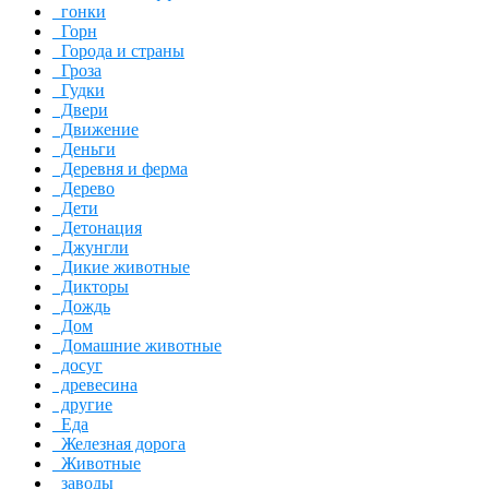
гонки
Горн
Города и страны
Гроза
Гудки
Двери
Движение
Деньги
Деревня и ферма
Дерево
Дети
Детонация
Джунгли
Дикие животные
Дикторы
Дождь
Дом
Домашние животные
досуг
древесина
другие
Еда
Железная дорога
Животные
заводы