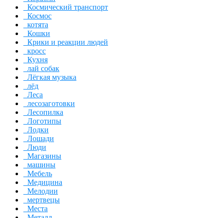
Космический транспорт
Космос
котята
Кошки
Крики и реакции людей
кросс
Кухня
лай собак
Лёгкая музыка
лёд
Леса
лесозаготовки
Лесопилка
Логотипы
Лодки
Лошади
Люди
Магазины
машины
Мебель
Медицина
Мелодии
мертвецы
Места
Металл