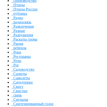
Производство
Птицы
Птицы России
публика
Радио
радиосвязь
Развлечения
Разные
Разрушения
Раскаты грома
Рация
ребенок
Реки
Рестораны
Речи
Рог
Садоводство
Салюты
Самолеты
Саундтреки
Свист
Свистки
связь
Сигналы
Синтезированный голос