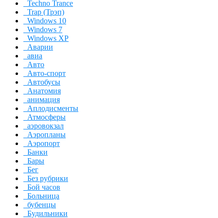
Techno Trance
Trap (Трэп)
Windows 10
Windows 7
Windows XP
Аварии
авиа
Авто
Авто-спорт
Автобусы
Анатомия
анимация
Аплодисменты
Атмосферы
аэровокзал
Аэропланы
Аэропорт
Банки
Бары
Бег
Без рубрики
Бой часов
Больница
бубенцы
Будильники