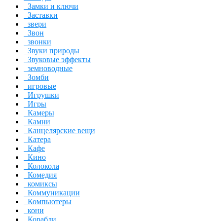
Замки и ключи
Заставки
звери
Звон
звонки
Звуки природы
Звуковые эффекты
земноводные
Зомби
игровые
Игрушки
Игры
Камеры
Камни
Канцелярские вещи
Катера
Кафе
Кино
Колокола
Комедия
комиксы
Коммуникации
Компьютеры
кони
Корабли