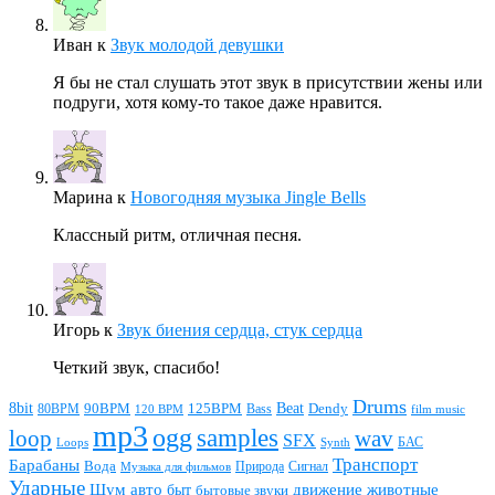
Иван
к
Звук молодой девушки
Я бы не стал слушать этот звук в присутствии жены или
подруги, хотя кому-то такое даже нравится.
Марина
к
Новогодняя музыка Jingle Bells
Классный ритм, отличная песня.
Игорь
к
Звук биения сердца, стук сердца
Четкий звук, спасибо!
Drums
Beat
8bit
90BPM
125BPM
80BPM
Bass
Dendy
120 BPM
film music
mp3
ogg
samples
loop
wav
SFX
БАС
Loops
Synth
Транспорт
Барабаны
Вода
Природа
Сигнал
Музыка для фильмов
Ударные
животные
Шум
авто
движение
быт
бытовые звуки