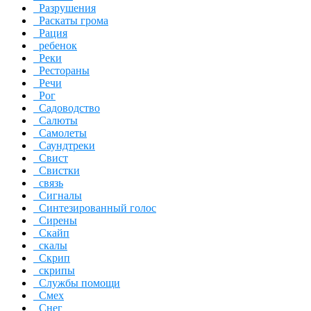
Разрушения
Раскаты грома
Рация
ребенок
Реки
Рестораны
Речи
Рог
Садоводство
Салюты
Самолеты
Саундтреки
Свист
Свистки
связь
Сигналы
Синтезированный голос
Сирены
Скайп
скалы
Скрип
скрипы
Службы помощи
Смех
Снег