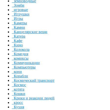
земноводные
Зомби
игровые
Игрушки
Игры
Камеры
Камни
Канцелярские вещи
Катера
Кафе
Кино
Колокола
Комедия
комиксы
Коммуникации
Компьютеры
кони
Корабли
Космический транспорт
Космос
котята
Кошки
Крики и реакции людей
кросс
Кухня