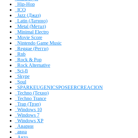
Hip-Hop
ICQ
Jazz (Джаз)
Latin (Латино)
Metal (Метал)
Minimal Electro
Movie Score
Nintendo Game Music
Reggae (Регги)
Rnb
Rock & Pop
Rock Alternative
Sci-fi
Skype
Soul
SPARKEUGENICSPOSEERCREACION
Techno (Техно)
Techno Trance
Trap (Трэп)
Windows 10
Windows 7
Windows XP
Аварии
авиа
Авто