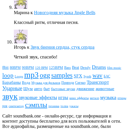
Марина
к
Новогодняя музыка Jingle Bells
Классный ритм, отличная песня.
Игорь
к
Звук биения сердца, стук сердца
Четкий звук, спасибо!
Drums
Beat
8bit
90BPM
125BPM
80BPM
Bass
Dendy
120 BPM
film music
mp3
ogg
samples
loop
wav
SFX
БАС
Loops
Synth
Транспорт
Барабаны
Вода
Природа
Сигнал
Музыка для фильмов
Ударные
животные
Шум
авто
движение
быт
бытовые звуки
звук
звуковые эффекты
музыка
игры
металл
птицы
кино эффекты
сэмплы
рок
синтезатор
толпа
ужасы
техника
Сайт soundbank.one - онлайн-ресурс, где информация и
контент доступны бесплатно для всех пользователей в сети.
Все аудиофайлы, размещенные на soundbank.one, были