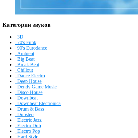
Категории звуков
3D
70's Funk
90's Eurodance
Ambient
Big Beat
Break Beat
Chillout
Dance Electro
Deep House
Dendy Game Music
Disco House
Downbeat
Downbeat Electronica
Drum & Bass
Dubstep
Electric Jazz
Electro Dub
Electro Pop
Hard Style