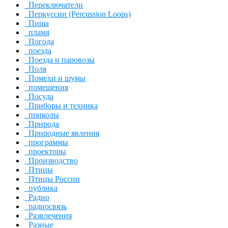
Переключатели
Перкуссии (Percussion Loops)
Пища
пламя
Погода
поезда
Поезда и паровозы
Поля
Помехи и шумы
помещения
Посуда
Приборы и техника
приколы
Природа
Природные явления
программы
проекторы
Производство
Птицы
Птицы России
публика
Радио
радиосвязь
Развлечения
Разные