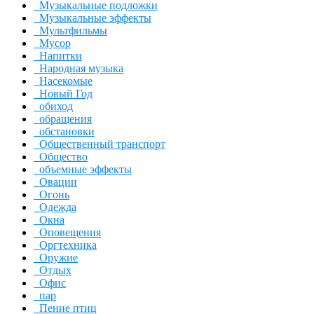
Музыкальные подложки
Музыкальные эффекты
Мультфильмы
Мусор
Напитки
Народная музыка
Насекомые
Новый Год
обиход
обращения
обстановки
Общественный транспорт
Общество
объемные эффекты
Овации
Огонь
Одежда
Окна
Оповещения
Оргтехника
Оружие
Отдых
Офис
пар
Пение птиц