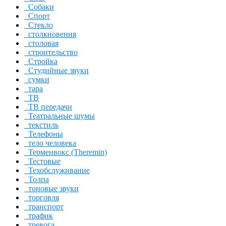
Собаки
Спорт
Стекло
столкновения
столовая
строительство
Стройка
Студийные звуки
сумки
тара
ТВ
ТВ передачи
Театральные шумы
текстиль
Телефоны
тело человека
Терменвокс (Theremin)
Тестовые
Техобслуживание
Толпа
тоновые звуки
торговля
транспорт
трафик
тревога