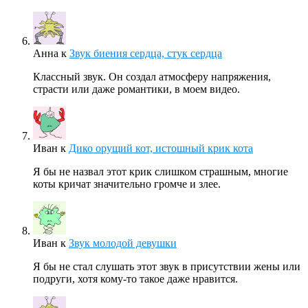
Анна
к
Звук биения сердца, стук сердца
Классный звук. Он создал атмосферу напряжения,
страсти или даже романтики, в моем видео.
Иван
к
Дико орущий кот, истошный крик кота
Я бы не назвал этот крик слишком страшным, многие
коты кричат значительно громче и злее.
Иван
к
Звук молодой девушки
Я бы не стал слушать этот звук в присутствии жены или
подруги, хотя кому-то такое даже нравится.