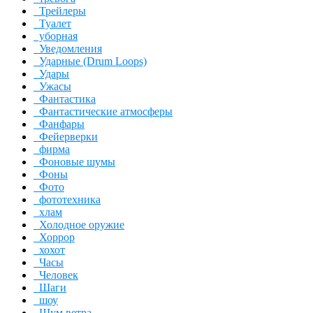
Трейлеры
Туалет
уборная
Уведомления
Ударные (Drum Loops)
Удары
Ужасы
Фантастика
Фантастические атмосферы
Фанфары
Фейерверки
фирма
Фоновые шумы
Фоны
Фото
фототехника
хлам
Холодное оружие
Хоррор
хохот
Часы
Человек
Шаги
шоу
Шум ветра