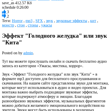
save_as
412.57 Кб
schedule
0:26:00
3
2
Теги:
Horror
,
mp3
,
SFX
,
звук
,
звуковые эффекты
,
кит
,
монстр
,
стон
,
стоны
,
ужасы
Эффект "Голодного желудка" или звук
"Кита"
Posted on
by
admin
.
Тут вы можете прослушать онлайн и скачать бесплатно аудио
запись из категории «Ужасы, мистика, хоррор».
Звук «Эффект "Голодного желудка" или звук "Кита" » в
формате mp3 доступен для бесплатного прослушивания и
скачивания. На нашем сайте представлены звуки для монтажа,
которые могут использоваться в аудио и видео проектах. Для
монтажа важно выбрать подходящие звуковые эффекты,
которые подчеркнут атмосферу и эмоции. Благодаря
разнообразию звуковых эффектов, музыкальных фрагментов
можно добиться желаемого эмоционального воздействия на
зрителя. Звуки могут быть использованы в различных