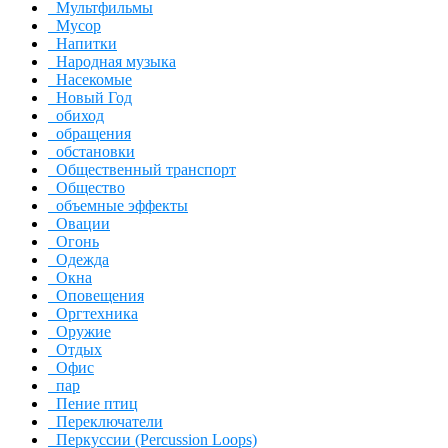
Мультфильмы
Мусор
Напитки
Народная музыка
Насекомые
Новый Год
обиход
обращения
обстановки
Общественный транспорт
Общество
объемные эффекты
Овации
Огонь
Одежда
Окна
Оповещения
Оргтехника
Оружие
Отдых
Офис
пар
Пение птиц
Переключатели
Перкуссии (Percussion Loops)