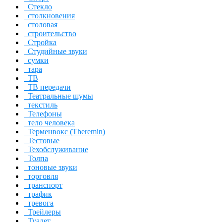
Стекло
столкновения
столовая
строительство
Стройка
Студийные звуки
сумки
тара
ТВ
ТВ передачи
Театральные шумы
текстиль
Телефоны
тело человека
Терменвокс (Theremin)
Тестовые
Техобслуживание
Толпа
тоновые звуки
торговля
транспорт
трафик
тревога
Трейлеры
Туалет