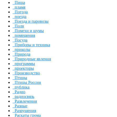
Пища
пламя
Погода
поезда
Поезда и паровозы
Поля
Помехи и шумы
помещения
Посуда
Приборы и техника
приколы
Природа
Природные явления
программы
проекторы
Производство
Птицы
Птицы России
публика
Радио
радиосвязь
Развлечения
Разные
Разрушения
Раскаты грома