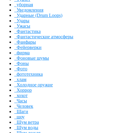
уборная
Уведомления
Ударные (Drum Loops)
Удары
Ужасы
Фантастика
Фантастические атмосферы
Фанфары
Фейерверки
фирма
Фоновые шумы
Фоны
Фото
фототехника
хлам
Холодное оружие
Хоррор
хохот
Часы
Человек
Шаги
шоу
Шум ветра
Шум воды
Шум дождя