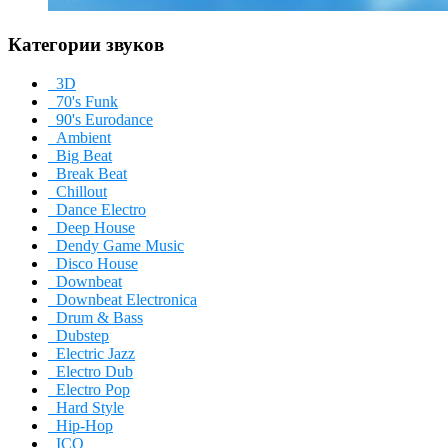
Категории звуков
3D
70's Funk
90's Eurodance
Ambient
Big Beat
Break Beat
Chillout
Dance Electro
Deep House
Dendy Game Music
Disco House
Downbeat
Downbeat Electronica
Drum & Bass
Dubstep
Electric Jazz
Electro Dub
Electro Pop
Hard Style
Hip-Hop
ICQ