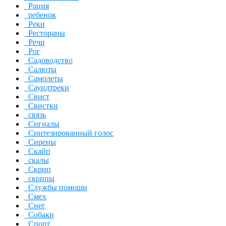
Рация
ребенок
Реки
Рестораны
Речи
Рог
Садоводство
Салюты
Самолеты
Саундтреки
Свист
Свистки
связь
Сигналы
Синтезированный голос
Сирены
Скайп
скалы
Скрип
скрипы
Службы помощи
Смех
Снег
Собаки
Спорт