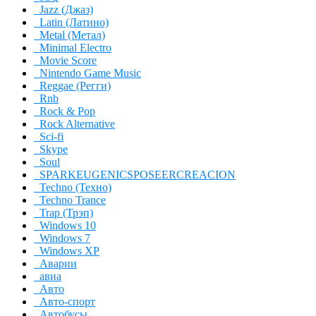
Jazz (Джаз)
Latin (Латино)
Metal (Метал)
Minimal Electro
Movie Score
Nintendo Game Music
Reggae (Регги)
Rnb
Rock & Pop
Rock Alternative
Sci-fi
Skype
Soul
SPARKEUGENICSPOSEERCREACION
Techno (Техно)
Techno Trance
Trap (Трэп)
Windows 10
Windows 7
Windows XP
Аварии
авиа
Авто
Авто-спорт
Автобусы