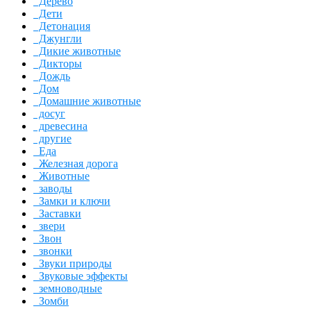
Дерево
Дети
Детонация
Джунгли
Дикие животные
Дикторы
Дождь
Дом
Домашние животные
досуг
древесина
другие
Еда
Железная дорога
Животные
заводы
Замки и ключи
Заставки
звери
Звон
звонки
Звуки природы
Звуковые эффекты
земноводные
Зомби