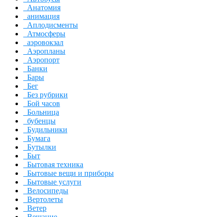
Анатомия
анимация
Аплодисменты
Атмосферы
аэровокзал
Аэропланы
Аэропорт
Банки
Бары
Бег
Без рубрики
Бой часов
Больница
бубенцы
Будильники
Бумага
Бутылки
Быт
Бытовая техника
Бытовые вещи и приборы
Бытовые услуги
Велосипеды
Вертолеты
Ветер
Вещание