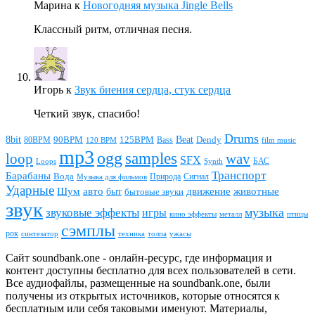
Марина
к
Новогодняя музыка Jingle Bells
Классный ритм, отличная песня.
Игорь
к
Звук биения сердца, стук сердца
Четкий звук, спасибо!
Drums
Beat
8bit
90BPM
125BPM
80BPM
Bass
Dendy
120 BPM
film music
mp3
ogg
samples
loop
wav
SFX
БАС
Loops
Synth
Транспорт
Барабаны
Вода
Природа
Сигнал
Музыка для фильмов
Ударные
животные
Шум
авто
движение
быт
бытовые звуки
звук
звуковые эффекты
музыка
игры
металл
птицы
кино эффекты
сэмплы
рок
синтезатор
толпа
ужасы
техника
Сайт soundbank.one - онлайн-ресурс, где информация и
контент доступны бесплатно для всех пользователей в сети.
Все аудиофайлы, размещенные на soundbank.one, были
получены из открытых источников, которые относятся к
бесплатным или себя таковыми именуют. Материалы,