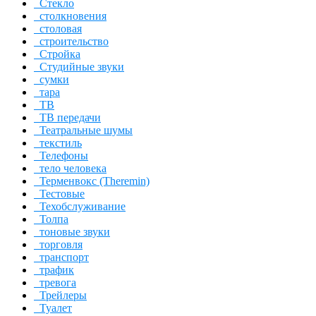
Стекло
столкновения
столовая
строительство
Стройка
Студийные звуки
сумки
тара
ТВ
ТВ передачи
Театральные шумы
текстиль
Телефоны
тело человека
Терменвокс (Theremin)
Тестовые
Техобслуживание
Толпа
тоновые звуки
торговля
транспорт
трафик
тревога
Трейлеры
Туалет