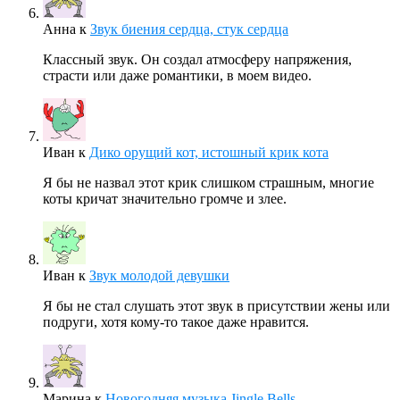
Анна
к
Звук биения сердца, стук сердца
Классный звук. Он создал атмосферу напряжения,
страсти или даже романтики, в моем видео.
Иван
к
Дико орущий кот, истошный крик кота
Я бы не назвал этот крик слишком страшным, многие
коты кричат значительно громче и злее.
Иван
к
Звук молодой девушки
Я бы не стал слушать этот звук в присутствии жены или
подруги, хотя кому-то такое даже нравится.
Марина
к
Новогодняя музыка Jingle Bells