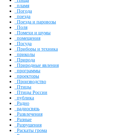
Пища
пламя
Погода
поезда
Поезда и паровозы
Поля
Помехи и шумы
помещения
Посуда
Приборы и техника
приколы
Природа
Природные явления
программы
проекторы
Производство
Птицы
Птицы России
публика
Радио
радиосвязь
Развлечения
Разные
Разрушения
Раскаты грома