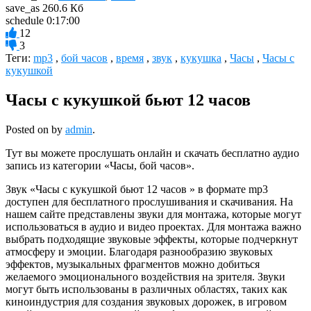
save_as
260.6 Кб
schedule
0:17:00
12
3
Теги:
mp3
,
бой часов
,
время
,
звук
,
кукушка
,
Часы
,
Часы с
кукушкой
Часы с кукушкой бьют 12 часов
Posted on
by
admin
.
Тут вы можете прослушать онлайн и скачать бесплатно аудио
запись из категории «Часы, бой часов».
Звук «Часы с кукушкой бьют 12 часов » в формате mp3
доступен для бесплатного прослушивания и скачивания. На
нашем сайте представлены звуки для монтажа, которые могут
использоваться в аудио и видео проектах. Для монтажа важно
выбрать подходящие звуковые эффекты, которые подчеркнут
атмосферу и эмоции. Благодаря разнообразию звуковых
эффектов, музыкальных фрагментов можно добиться
желаемого эмоционального воздействия на зрителя. Звуки
могут быть использованы в различных областях, таких как
киноиндустрия для создания звуковых дорожек, в игровом