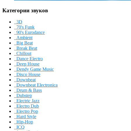
Категории звуков
3D
70's Funk
90's Eurodance
Ambient
Big Beat
Break Beat
Chillout
Dance Electro
Deep House
Dendy Game Music
Disco House
Downbeat
Downbeat Electronica
Drum & Bass
Dubstep
Electric Jazz
Electro Dub
Electro Pop
Hard Style
Hip-Hop
ICQ