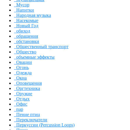
Мусор
Напитки
Народная музыка
Насекомые
Новый Год
обиход
обращения
обстановки
Общественный транспорт
Общество
объемные эффекты
Овации
Огонь
Одежда
Окна
Оповещения
Оргтехника
Оружие
Отдых
Офис
пар
Пение птиц
Переключатели
Перкуссии (Percussion Loops)