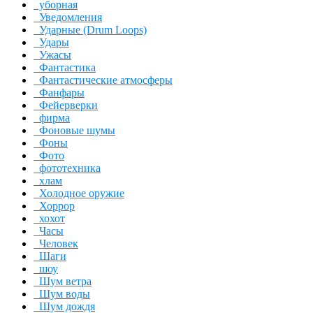
уборная
Уведомления
Ударные (Drum Loops)
Удары
Ужасы
Фантастика
Фантастические атмосферы
Фанфары
Фейерверки
фирма
Фоновые шумы
Фоны
Фото
фототехника
хлам
Холодное оружие
Хоррор
хохот
Часы
Человек
Шаги
шоу
Шум ветра
Шум воды
Шум дождя