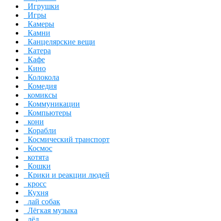
Игрушки
Игры
Камеры
Камни
Канцелярские вещи
Катера
Кафе
Кино
Колокола
Комедия
комиксы
Коммуникации
Компьютеры
кони
Корабли
Космический транспорт
Космос
котята
Кошки
Крики и реакции людей
кросс
Кухня
лай собак
Лёгкая музыка
лёд