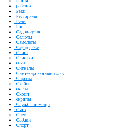
Рация
ребенок
Реки
Рестораны
Речи
Рог
Садоводство
Салюты
Самолеты
Саундтреки
Свист
Свистки
связь
Сигналы
Синтезированный голос
Сирены
Скайп
скалы
Скрип
скрипы
Службы помощи
Смех
Снег
Собаки
Спорт