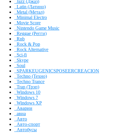
Jazz (Джаз)
Latin (Латино)
Metal (Метал)
Minimal Electro
Movie Score
Nintendo Game Music
Reggae (Регги)
Rnb
Rock & Pop
Rock Alternative
Sci-fi
Skype
Soul
SPARKEUGENICSPOSEERCREACION
Techno (Техно)
Techno Trance
Trap (Трэп)
Windows 10
Windows 7
Windows XP
Аварии
авиа
Авто
Авто-спорт
Автобусы