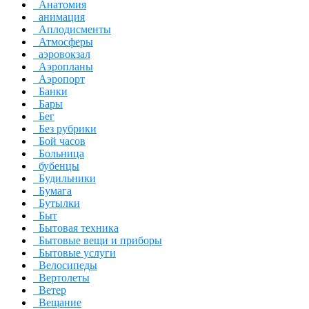
Анатомия
анимация
Аплодисменты
Атмосферы
аэровокзал
Аэропланы
Аэропорт
Банки
Бары
Бег
Без рубрики
Бой часов
Больница
бубенцы
Будильники
Бумага
Бутылки
Быт
Бытовая техника
Бытовые вещи и приборы
Бытовые услуги
Велосипеды
Вертолеты
Ветер
Вещание