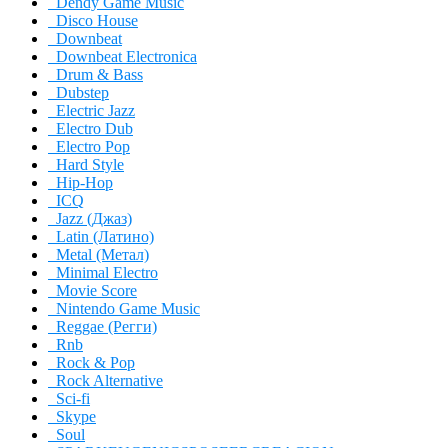
Dendy Game Music
Disco House
Downbeat
Downbeat Electronica
Drum & Bass
Dubstep
Electric Jazz
Electro Dub
Electro Pop
Hard Style
Hip-Hop
ICQ
Jazz (Джаз)
Latin (Латино)
Metal (Метал)
Minimal Electro
Movie Score
Nintendo Game Music
Reggae (Регги)
Rnb
Rock & Pop
Rock Alternative
Sci-fi
Skype
Soul