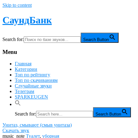
Skip to content
СаундБанк
Search for:
Search Button
Menu
Главная
Категории
Топ по рейтингу
Топ по скачиваниям
Случайные звуки
Телеграм
SPARKEUGEN
Search for:
Search Button
Унитаз, смывают (смыв унитаза)
Скачать звук
music_note
Туалет
,
уборная