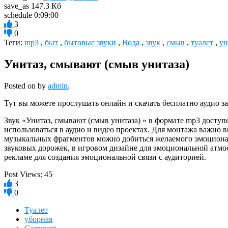
save_as
147.3 Кб
schedule
0:09:00
3
0
Теги:
mp3
,
быт
,
бытовые звуки
,
Вода
,
звук
,
смыв
,
туалет
,
ун
Унитаз, смывают (смыв унитаза)
Posted on
by
admin
.
Тут вы можете прослушать онлайн и скачать бесплатно аудио за
Звук «Унитаз, смывают (смыв унитаза) » в формате mp3 доступ
использоваться в аудио и видео проектах. Для монтажа важно
музыкальных фрагментов можно добиться желаемого эмоциональ
звуковых дорожек, в игровом дизайне для эмоциональной атм
рекламе для создания эмоциональной связи с аудиторией.
Post Views:
45
3
0
Туалет
уборная