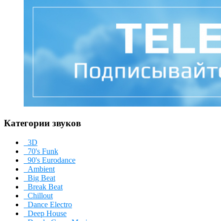
Категории звуков
3D
70's Funk
90's Eurodance
Ambient
Big Beat
Break Beat
Chillout
Dance Electro
Deep House