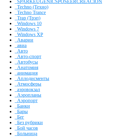
SPARKEUGENICSPOSEERCREACION
Techno (Техно)
Techno Trance
Trap (Трэп)
Windows 10
Windows 7
Windows XP
Аварии
авиа
Авто
Авто-спорт
Автобусы
Анатомия
анимация
Аплодисменты
Атмосферы
аэровокзал
Аэропланы
Аэропорт
Банки
Бары
Бег
Без рубрики
Бой часов
Больница