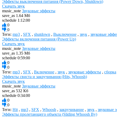
Эффекты выключения питания (Power Down, Shutdown)
Скачать звук
music_note
Звуковые эффекты
save_as
1.64 Мб
schedule
1:12:00
0
0
Теги:
mp3
,
SFX
,
shutdown
,
Выключение
,
звук
,
звуковые эфф
Эффекты включения питания (Power Up)
Скачать звук
music_note
Звуковые эффекты
save_as
1.35 Мб
schedule
0:59:00
0
0
Теги:
mp3
,
SFX
,
Включение
,
звук
,
звуковые эффекты
,
сборка
Эффекты свиста и закручивания (Hits, Whoosh)
Скачать звук
music_note
Звуковые эффекты
save_as
532 Кб
schedule
0:34:00
0
0
Теги:
Hit
,
mp3
,
SFX
,
Whoosh
,
закручивание
,
звук
,
звуковые 
Эффекты пролетающего объекта (Sliding Whoosh By)