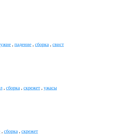
ужие
,
падение
,
сборка
,
свист
лл
,
сборка
,
скрежет
,
ужасы
е
,
сборка
,
скрежет