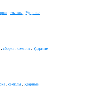
орка
,
сэмплы
,
Ударные
,
сборка
,
сэмплы
,
Ударные
рка
,
сэмплы
,
Ударные