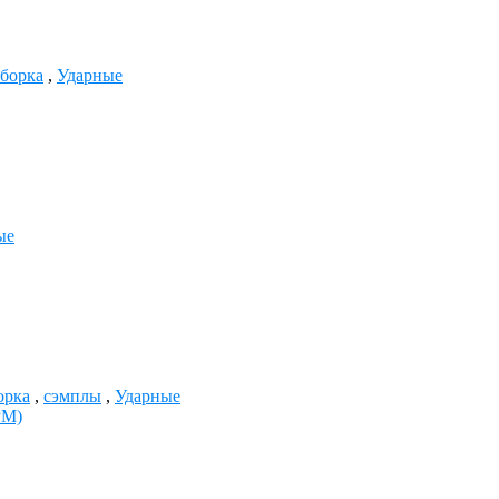
сборка
,
Ударные
ые
орка
,
сэмплы
,
Ударные
PM)