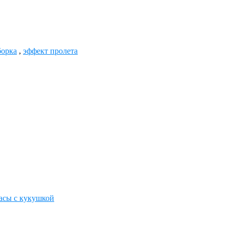
борка
,
эффект пролета
асы с кукушкой