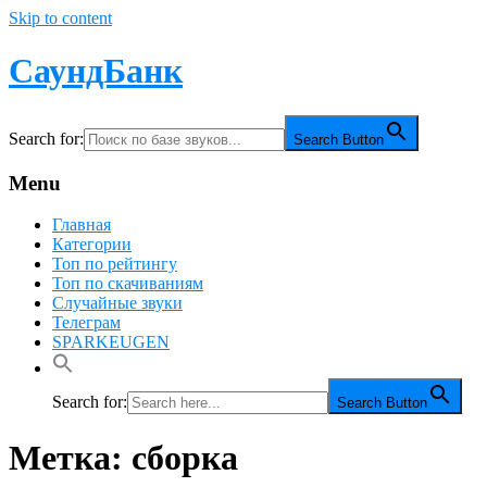
Skip to content
СаундБанк
Search for:
Search Button
Menu
Главная
Категории
Топ по рейтингу
Топ по скачиваниям
Случайные звуки
Телеграм
SPARKEUGEN
Search for:
Search Button
Метка:
сборка