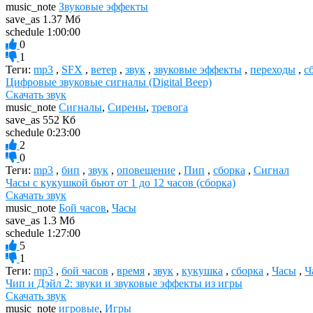
music_note
Звуковые эффекты
save_as
1.37 Мб
schedule
1:00:00
0
1
Теги:
mp3
,
SFX
,
ветер
,
звук
,
звуковые эффекты
,
переходы
,
с
Цифровые звуковые сигналы (Digital Beep)
Скачать звук
music_note
Сигналы
,
Сирены
,
тревога
save_as
552 Кб
schedule
0:23:00
2
0
Теги:
mp3
,
бип
,
звук
,
оповещение
,
Пип
,
сборка
,
Сигнал
Часы с кукушкой бьют от 1 до 12 часов (сборка)
Скачать звук
music_note
Бой часов
,
Часы
save_as
1.3 Мб
schedule
1:27:00
5
1
Теги:
mp3
,
бой часов
,
время
,
звук
,
кукушка
,
сборка
,
Часы
,
Ч
Чип и Дэйл 2: звуки и звуковые эффекты из игры
Скачать звук
music_note
игровые
,
Игры