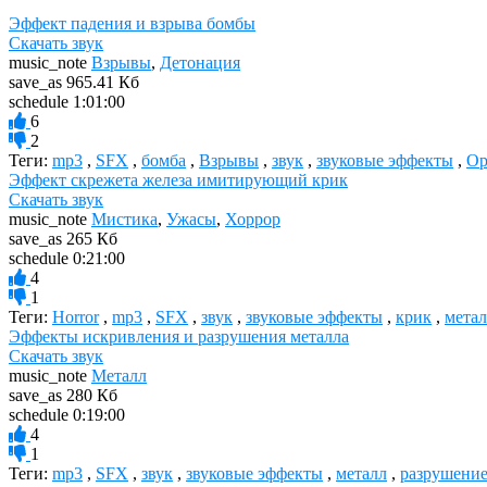
Эффект падения и взрыва бомбы
Скачать звук
music_note
Взрывы
,
Детонация
save_as
965.41 Кб
schedule
1:01:00
6
2
Теги:
mp3
,
SFX
,
бомба
,
Взрывы
,
звук
,
звуковые эффекты
,
Ор
Эффект скрежета железа имитирующий крик
Скачать звук
music_note
Мистика
,
Ужасы
,
Хоррор
save_as
265 Кб
schedule
0:21:00
4
1
Теги:
Horror
,
mp3
,
SFX
,
звук
,
звуковые эффекты
,
крик
,
мета
Эффекты искривления и разрушения металла
Скачать звук
music_note
Металл
save_as
280 Кб
schedule
0:19:00
4
1
Теги:
mp3
,
SFX
,
звук
,
звуковые эффекты
,
металл
,
разрушени