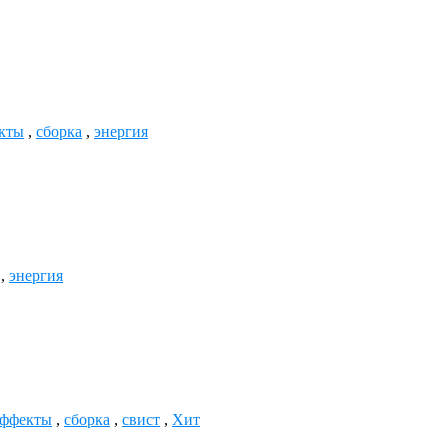
екты
,
сборка
,
энергия
,
энергия
эффекты
,
сборка
,
свист
,
Хит