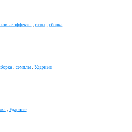
уковые эффекты
,
игры
,
сборка
сборка
,
сэмплы
,
Ударные
рка
,
Ударные