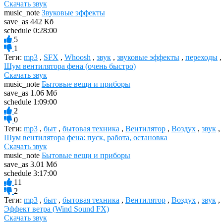
Скачать звук
music_note
Звуковые эффекты
save_as
442 Кб
schedule
0:28:00
5
1
Теги:
mp3
,
SFX
,
Whoosh
,
звук
,
звуковые эффекты
,
переходы
Шум вентилятора фена (очень быстро)
Скачать звук
music_note
Бытовые вещи и приборы
save_as
1.06 Мб
schedule
1:09:00
2
0
Теги:
mp3
,
быт
,
бытовая техника
,
Вентилятор
,
Воздух
,
звук
,
Шум вентилятора фена: пуск, работа, остановка
Скачать звук
music_note
Бытовые вещи и приборы
save_as
3.01 Мб
schedule
3:17:00
11
2
Теги:
mp3
,
быт
,
бытовая техника
,
Вентилятор
,
Воздух
,
звук
,
Эффект ветра (Wind Sound FX)
Скачать звук