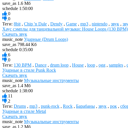
save_as
1.6 Мб
schedule
1:50:00
0
0
Теги:
8bit
,
Chip 'n Dale
,
Dendy
,
Game
,
mp3
,
nintendo
,
звук
,
зв
Хаус сэмплы для танцевальной музыки: House Loops (130 BPM)
Скачать звук
music_note
Ударные (Drum Loops)
save_as
798.44 Кб
schedule
0:35:00
6
0
Теги:
130 BPM
,
Dance
,
drum loop
,
House
,
loop
,
ogg
,
samples
,
Ударные в стиле Punk Rock
Скачать звук
music_note
Музыкальные инструменты
save_as
1.4 Мб
schedule
1:38:00
11
2
Теги:
Drums
,
mp3
,
punk-rock
,
Rock
,
Барабаны
,
звук
,
рок
,
сбо
Ударные в стиле Metal
Скачать звук
music_note
Музыкальные инструменты
save_as
1.2 Мб