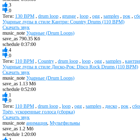
3
0
Теги:
130 BPM
,
drum loop
,
grunge
,
loop
,
ogg
,
samples
,
рок
,
сб
Ударные лупы в стиле Кантри: Country Drums (110 BPM)
Скачать звук
music_note
Ударные (Drum Loops)
save_as
790.35 Кб
schedule
0:37:00
4
0
Теги:
110 BPM
,
Country
,
drum loop
,
loop
,
ogg
,
samples
,
кантри
Ударные лупы в стиле Диско-Рок: Disco Rock Drums (110 BPM)
Скачать звук
music_note
Ударные (Drum Loops)
save_as
1.13 Мб
schedule
0:52:00
1
0
Теги:
110 BPM
,
drum loop
,
loop
,
ogg
,
samples
,
диско
,
рок
,
сбо
Трёп, ускоренные голоса (сборка)
Скачать звук
music_note
анимация
,
Мультфильмы
save_as
1.2 Мб
schedule
1:20:00
3