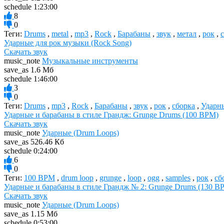
schedule
1:23:00
8
0
Теги:
Drums
,
metal
,
mp3
,
Rock
,
Барабаны
,
звук
,
метал
,
рок
,
Ударные для рок музыки (Rock Song)
Скачать звук
music_note
Музыкальные инструменты
save_as
1.6 Мб
schedule
1:46:00
3
0
Теги:
Drums
,
mp3
,
Rock
,
Барабаны
,
звук
,
рок
,
сборка
,
Ударн
Ударные и барабаны в стиле Грандж: Grunge Drums (100 BPM)
Скачать звук
music_note
Ударные (Drum Loops)
save_as
526.46 Кб
schedule
0:24:00
6
0
Теги:
100 BPM
,
drum loop
,
grunge
,
loop
,
ogg
,
samples
,
рок
,
сб
Ударные и барабаны в стиле Грандж № 2: Grunge Drums (130 B
Скачать звук
music_note
Ударные (Drum Loops)
save_as
1.15 Мб
schedule
0:53:00