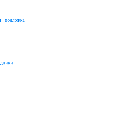
н
,
подложка
здники