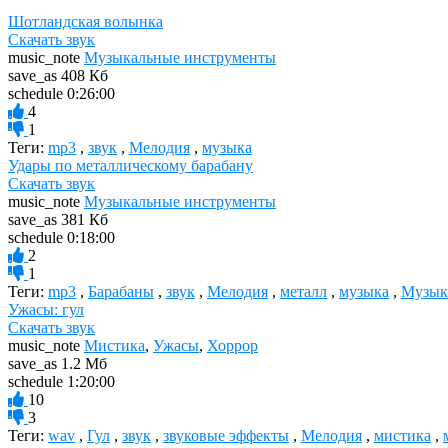
Шотландская волынка
Скачать звук
music_note
Музыкальные инструменты
save_as
408 Кб
schedule
0:26:00
4
1
Теги:
mp3
,
звук
,
Мелодия
,
музыка
Удары по металлическому барабану
Скачать звук
music_note
Музыкальные инструменты
save_as
381 Кб
schedule
0:18:00
2
1
Теги:
mp3
,
Барабаны
,
звук
,
Мелодия
,
металл
,
музыка
,
Музык
Ужасы: гул
Скачать звук
music_note
Мистика
,
Ужасы
,
Хоррор
save_as
1.2 Мб
schedule
1:20:00
10
3
Теги:
wav
,
Гул
,
звук
,
звуковые эффекты
,
Мелодия
,
мистика
,