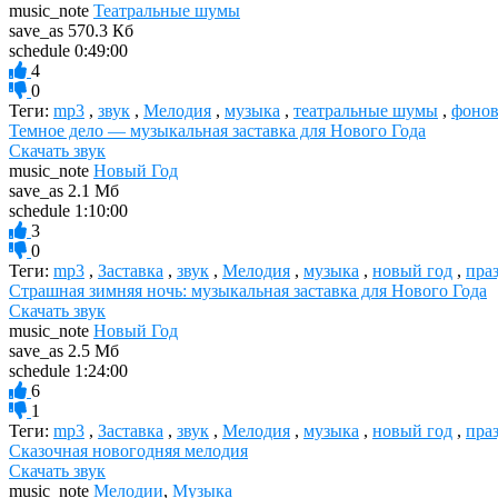
music_note
Театральные шумы
save_as
570.3 Кб
schedule
0:49:00
4
0
Теги:
mp3
,
звук
,
Мелодия
,
музыка
,
театральные шумы
,
фонов
Темное дело — музыкальная заставка для Нового Года
Скачать звук
music_note
Новый Год
save_as
2.1 Мб
schedule
1:10:00
3
0
Теги:
mp3
,
Заставка
,
звук
,
Мелодия
,
музыка
,
новый год
,
пра
Страшная зимняя ночь: музыкальная заставка для Нового Года
Скачать звук
music_note
Новый Год
save_as
2.5 Мб
schedule
1:24:00
6
1
Теги:
mp3
,
Заставка
,
звук
,
Мелодия
,
музыка
,
новый год
,
пра
Сказочная новогодняя мелодия
Скачать звук
music_note
Мелодии
,
Музыка