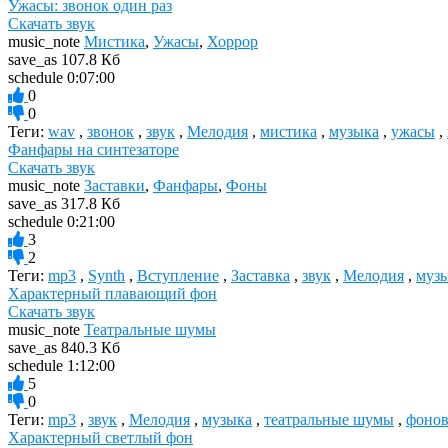
Ужасы: звонок один раз
Скачать звук
music_note
Мистика
,
Ужасы
,
Хоррор
save_as
107.8 Кб
schedule
0:07:00
0
0
Теги:
wav
,
звонок
,
звук
,
Мелодия
,
мистика
,
музыка
,
ужасы
,
Фанфары на синтезаторе
Скачать звук
music_note
Заставки
,
Фанфары
,
Фоны
save_as
317.8 Кб
schedule
0:21:00
3
2
Теги:
mp3
,
Synth
,
Вступление
,
Заставка
,
звук
,
Мелодия
,
муз
Характерный плавающий фон
Скачать звук
music_note
Театральные шумы
save_as
840.3 Кб
schedule
1:12:00
5
0
Теги:
mp3
,
звук
,
Мелодия
,
музыка
,
театральные шумы
,
фонов
Характерный светлый фон