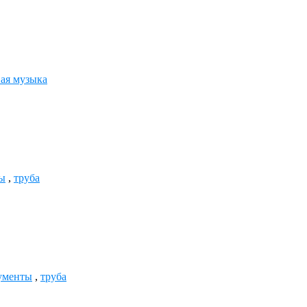
ая музыка
ы
,
труба
ументы
,
труба