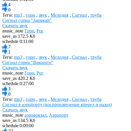
4
0
Теги:
mp3
,
горн
,
звук
,
Мелодия
,
Сигнал
,
труба
Сигнал горна "Заряжай"
Скачать звук
music_note
Горн
,
Рог
save_as
172.5 Кб
schedule
0:11:00
7
1
Теги:
mp3
,
горн
,
звук
,
Мелодия
,
Сигнал
,
труба
Сигнал горна "Викинги"
Скачать звук
music_note
Горн
,
Рог
save_as
420.2 Кб
schedule
0:27:00
3
0
Теги:
mp3
,
горн
,
звук
,
Мелодия
,
Сигнал
,
труба
Сигнал в аэропорту (воспроизведение вперед и назад)
Скачать звук
music_note
аэровокзал
,
Аэропорт
save_as
134.5 Кб
schedule
0:09:00
22