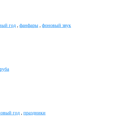
вый год
,
фанфары
,
фоновый звук
руба
новый год
,
праздники