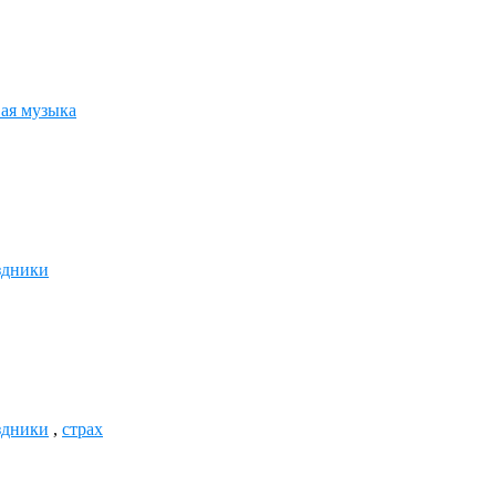
ая музыка
здники
здники
,
страх