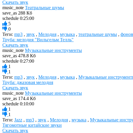
Скачать звук
music_note
Театральные шумы
save_as
288 Кб
schedule
0:25:00
5
0
Теги:
mp3
,
звук
,
Мелодия
,
музыка
,
театральные шумы
,
фонов
Труба: мелодия "Вильгельм Телль"
Скачать звук
music_note
Музыкальные инструменты
save_as
478.8 Кб
schedule
0:27:00
1
1
Теги:
mp3
,
звук
,
Мелодия
,
музыка
,
Музыкальные инструмент
Труба: джазовая мелодия
Скачать звук
music_note
Музыкальные инструменты
save_as
174.4 Кб
schedule
0:10:00
1
1
Теги:
Jazz
,
mp3
,
звук
,
Мелодия
,
музыка
,
Музыкальные инстр
Тягомотные китайские звуки
Скачать звук