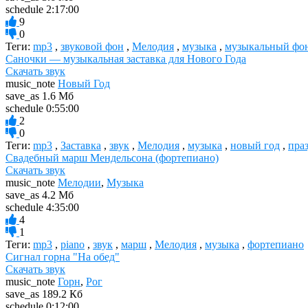
schedule
2:17:00
9
0
Теги:
mp3
,
звуковой фон
,
Мелодия
,
музыка
,
музыкальный фо
Саночки — музыкальная заставка для Нового Года
Скачать звук
music_note
Новый Год
save_as
1.6 Мб
schedule
0:55:00
2
0
Теги:
mp3
,
Заставка
,
звук
,
Мелодия
,
музыка
,
новый год
,
пра
Свадебный марш Мендельсона (фортепиано)
Скачать звук
music_note
Мелодии
,
Музыка
save_as
4.2 Мб
schedule
4:35:00
4
1
Теги:
mp3
,
piano
,
звук
,
марш
,
Мелодия
,
музыка
,
фортепиано
Сигнал горна "На обед"
Скачать звук
music_note
Горн
,
Рог
save_as
189.2 Кб
schedule
0:12:00