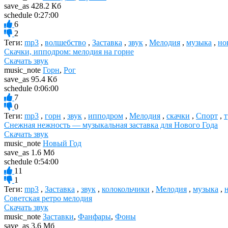
save_as
428.2 Кб
schedule
0:27:00
6
2
Теги:
mp3
,
волшебство
,
Заставка
,
звук
,
Мелодия
,
музыка
,
но
Скачки, ипподром: мелодия на горне
Скачать звук
music_note
Горн
,
Рог
save_as
95.4 Кб
schedule
0:06:00
7
0
Теги:
mp3
,
горн
,
звук
,
ипподром
,
Мелодия
,
скачки
,
Спорт
,
т
Снежная нежность — музыкальная заставка для Нового Года
Скачать звук
music_note
Новый Год
save_as
1.6 Мб
schedule
0:54:00
11
1
Теги:
mp3
,
Заставка
,
звук
,
колокольчики
,
Мелодия
,
музыка
,
Советская ретро мелодия
Скачать звук
music_note
Заставки
,
Фанфары
,
Фоны
save_as
3.6 Мб