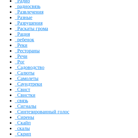
Радио
радиосвязь
Развлечения
Разные
Разрушения
Раскаты грома
Рация
ребенок
Реки
Рестораны
Речи
Рог
Садоводство
Салюты
Самолеты
Саундтреки
Свист
Свистки
связь
Сигналы
Синтезированный голос
Сирены
Скайп
скалы
Скрип