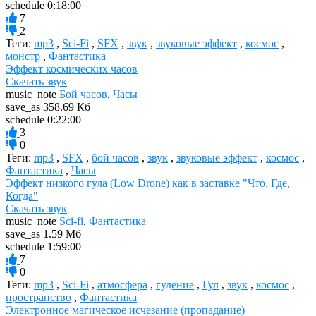
schedule
0:18:00
7
2
Теги:
mp3
,
Sci-Fi
,
SFX
,
звук
,
звуковые эффект
,
космос
,
монстр
,
Фантастика
Эффект космических часов
Скачать звук
music_note
Бой часов
,
Часы
save_as
358.69 Кб
schedule
0:22:00
3
0
Теги:
mp3
,
SFX
,
бой часов
,
звук
,
звуковые эффект
,
космос
,
Фантастика
,
Часы
Эффект низкого гула (Low Drone) как в заставке "Что, Где,
Когда"
Скачать звук
music_note
Sci-fi
,
Фантастика
save_as
1.59 Мб
schedule
1:59:00
7
0
Теги:
mp3
,
Sci-Fi
,
атмосфера
,
гудение
,
Гул
,
звук
,
космос
,
пространство
,
Фантастика
Электронное магическое исчезание (пропадание)