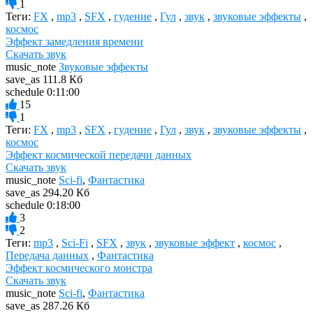
1
Теги:
FX
,
mp3
,
SFX
,
гудение
,
Гул
,
звук
,
звуковые эффекты
,
космос
Эффект замедления времени
Скачать звук
music_note
Звуковые эффекты
save_as
111.8 Кб
schedule
0:11:00
15
1
Теги:
FX
,
mp3
,
SFX
,
гудение
,
Гул
,
звук
,
звуковые эффекты
,
космос
Эффект космической передачи данных
Скачать звук
music_note
Sci-fi
,
Фантастика
save_as
294.20 Кб
schedule
0:18:00
3
2
Теги:
mp3
,
Sci-Fi
,
SFX
,
звук
,
звуковые эффект
,
космос
,
Передача данных
,
Фантастика
Эффект космического монстра
Скачать звук
music_note
Sci-fi
,
Фантастика
save_as
287.26 Кб