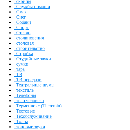
скрипы
Службы помощи
Смех
Снег
Собаки
Спорт
Стекло
столкновения
столовая
строительство
Стройка
Студийные звуки
сумки
тара
ТВ
ТВ передачи
Театральные шумы
текстиль
Телефоны
тело человека
Терменвокс (Theremin)
Тестовые
Техобслуживание
Толпа
тоновые звуки