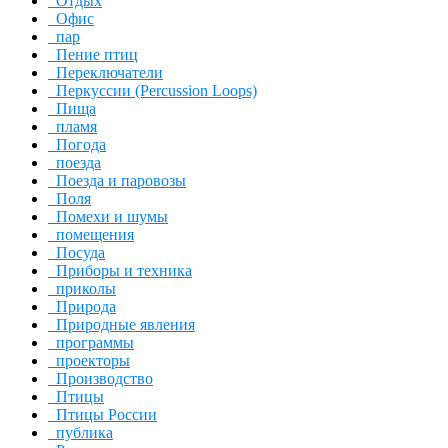
Отдых
Офис
пар
Пение птиц
Переключатели
Перкуссии (Percussion Loops)
Пища
пламя
Погода
поезда
Поезда и паровозы
Поля
Помехи и шумы
помещения
Посуда
Приборы и техника
приколы
Природа
Природные явления
программы
проекторы
Производство
Птицы
Птицы России
публика