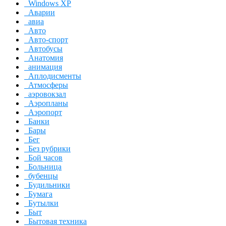
Windows XP
Аварии
авиа
Авто
Авто-спорт
Автобусы
Анатомия
анимация
Аплодисменты
Атмосферы
аэровокзал
Аэропланы
Аэропорт
Банки
Бары
Бег
Без рубрики
Бой часов
Больница
бубенцы
Будильники
Бумага
Бутылки
Быт
Бытовая техника