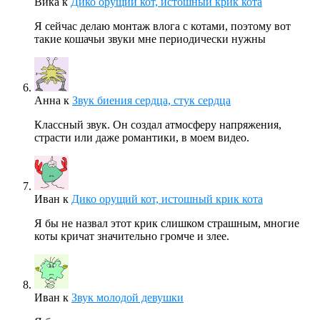
Вика
к
Дико орущий кот, истошный крик кота
Я сейчас делаю монтаж влога с котами, поэтому вот
такие кошачьи звуки мне периодически нужны
Анна
к
Звук биения сердца, стук сердца
Классный звук. Он создал атмосферу напряжения,
страсти или даже романтики, в моем видео.
Иван
к
Дико орущий кот, истошный крик кота
Я бы не назвал этот крик слишком страшным, многие
коты кричат значительно громче и злее.
Иван
к
Звук молодой девушки