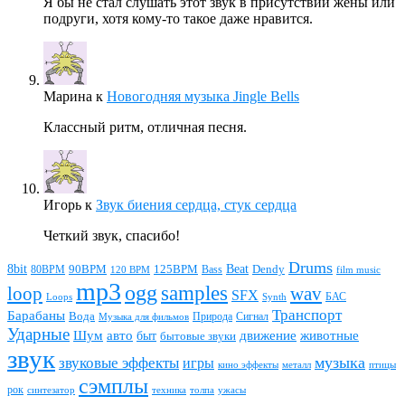
Я бы не стал слушать этот звук в присутствии жены или
подруги, хотя кому-то такое даже нравится.
Марина
к
Новогодняя музыка Jingle Bells
Классный ритм, отличная песня.
Игорь
к
Звук биения сердца, стук сердца
Четкий звук, спасибо!
Drums
Beat
8bit
90BPM
125BPM
80BPM
Bass
Dendy
120 BPM
film music
mp3
ogg
samples
loop
wav
SFX
БАС
Loops
Synth
Транспорт
Барабаны
Вода
Природа
Сигнал
Музыка для фильмов
Ударные
животные
Шум
авто
движение
быт
бытовые звуки
звук
звуковые эффекты
музыка
игры
металл
птицы
кино эффекты
сэмплы
рок
синтезатор
толпа
ужасы
техника