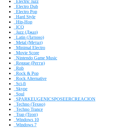
Electric Jazz
Electro Dub
Electro Pop
Hard Style
Hip-Hop
ICQ
Jazz (Джаз)
Latin (Латино)
Metal (Метал)
Minimal Electro
Movie Score
Nintendo Game Music
Reggae (Регги)
Rnb
Rock & Pop
Rock Alternative
Sci-fi
Skype
Soul
SPARKEUGENICSPOSEERCREACION
Techno (Техно)
Techno Trance
Trap (Трэп)
Windows 10
Windows 7