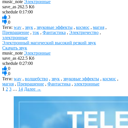
music_note
Электронные
save_as
262.5 Кб
schedule
0:17:00
3
0
Теги:
wav
,
звук
,
звуковые эффекты
,
космос
,
магия
,
Превращение
,
ток
,
Фантастика
,
Электричество
,
электронные
Электронный магический высокий резкий звук
Скачать звук
music_note
Электронные
save_as
422.5 Кб
schedule
0:27:00
0
0
Теги:
wav
,
волшебство
,
звук
,
звуковые эффекты
,
космос
,
магия
,
Превращение
,
Фантастика
,
электронные
1
2
3
…
14
Далее →