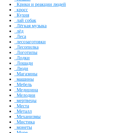
Крики и реакции людей
кросс
Кухня
лай собак
Лёгкая музыка
лёд
Леса
лесозаготовки
Лесопилка
Логотипы
Лодки
Лошади
Люди
Магазины
машины
Мебель
Медицина
Мелодии
мертвецы
Места
Металл
Механизмы
Мистика
монеты
Море