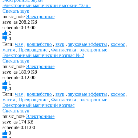
Электронный магический высокий "Зап"
Скачать звук
music_note
Электронные
save_as
208.2 Кб
schedule
0:13:00
2
0
Теги:
wav
,
волшебство
,
звук
,
звуковые эффекты
,
космос
,
магия
,
Превращение
,
Фантастика
,
электронные
Электронный магический возглас № 2
Скачать звук
music_note
Электронные
save_as
180.9 Кб
schedule
0:12:00
1
0
Теги:
wav
,
волшебство
,
звук
,
звуковые эффекты
,
космос
,
магия
,
Превращение
,
Фантастика
,
электронные
Электронный магический возглас
Скачать звук
music_note
Электронные
save_as
174 Кб
schedule
0:11:00
0