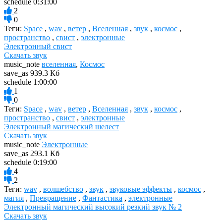
schedule
0:31:00
2
0
Теги:
Space
,
wav
,
ветер
,
Вселенная
,
звук
,
космос
,
пространство
,
свист
,
электронные
Электронный свист
Скачать звук
music_note
вселенная
,
Космос
save_as
939.3 Кб
schedule
1:00:00
1
0
Теги:
Space
,
wav
,
ветер
,
Вселенная
,
звук
,
космос
,
пространство
,
свист
,
электронные
Электронный магический шелест
Скачать звук
music_note
Электронные
save_as
293.1 Кб
schedule
0:19:00
4
2
Теги:
wav
,
волшебство
,
звук
,
звуковые эффекты
,
космос
,
магия
,
Превращение
,
Фантастика
,
электронные
Электронный магический высокий резкий звук № 2
Скачать звук