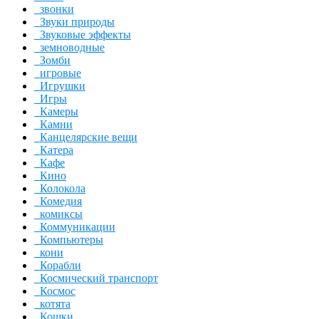
звонки
Звуки природы
Звуковые эффекты
земноводные
Зомби
игровые
Игрушки
Игры
Камеры
Камни
Канцелярские вещи
Катера
Кафе
Кино
Колокола
Комедия
комиксы
Коммуникации
Компьютеры
кони
Корабли
Космический транспорт
Космос
котята
Кошки