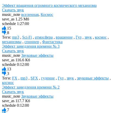
Эффект вращения огромного космического механизма
Скачать звук
music_note
вселенная
,
Космос
save_as
1.25 Мб
schedule
1:27:00
15
8
Теги:
mp3
,
Sci-Fi
,
атмосфера
,
вращение
,
Гул
,
звук
,
космос
,
механизмы
,
спиннер
,
Фантастика
Эффект замедления времени № 3
Скачать звук
music_note
Звуковые эффекты
save_as
116.6 Кб
schedule
0:12:00
13
3
Теги:
FX
,
mp3
,
SFX
,
гудение
,
Гул
,
звук
,
звуковые эффекты
,
космос
Эффект замедления времени № 2
Скачать звук
music_note
Звуковые эффекты
save_as
117.7 Кб
schedule
0:12:00
7