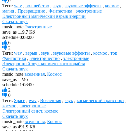
0
Теги:
wav
,
волшебство
,
звук
,
звуковые эффекты
,
космос
,
магия
,
Превращение
,
Фантастика
,
электронные
Электронный магический взрыв энергии
Скачать звук
music_note
Электронные
save_as
119.7 Кб
schedule
0:08:00
6
2
Теги:
wav
,
взрыв
,
звук
,
звуковые эффекты
,
космос
,
ток
,
Фантастика
,
Электричество
,
электронные
Электронный звук космического корабля
Скачать звук
music_note
вселенная
,
Космос
save_as
1 Мб
schedule
1:08:00
2
0
Теги:
Space
,
wav
,
Вселенная
,
звук
,
космический транспорт
,
космос
,
электронные
Электронный свист, космос
Скачать звук
music_note
вселенная
,
Космос
save_as
491.9 Кб