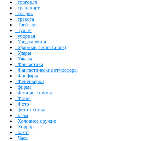
торговля
транспорт
трафик
тревога
Трейлеры
Туалет
уборная
Уведомления
Ударные (Drum Loops)
Удары
Ужасы
Фантастика
Фантастические атмосферы
Фанфары
Фейерверки
фирма
Фоновые шумы
Фоны
Фото
фототехника
хлам
Холодное оружие
Хоррор
хохот
Часы