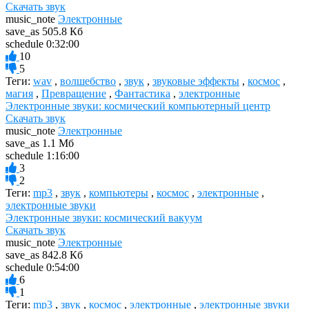
Скачать звук
music_note
Электронные
save_as
505.8 Кб
schedule
0:32:00
10
5
Теги:
wav
,
волшебство
,
звук
,
звуковые эффекты
,
космос
,
магия
,
Превращение
,
Фантастика
,
электронные
Электронные звуки: космический компьютерный центр
Скачать звук
music_note
Электронные
save_as
1.1 Мб
schedule
1:16:00
3
2
Теги:
mp3
,
звук
,
компьютеры
,
космос
,
электронные
,
электронные звуки
Электронные звуки: космический вакуум
Скачать звук
music_note
Электронные
save_as
842.8 Кб
schedule
0:54:00
6
1
Теги:
mp3
,
звук
,
космос
,
электронные
,
электронные звуки