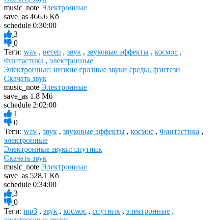
music_note
Электронные
save_as
466.6 Кб
schedule
0:30:00
3
0
Теги:
wav
,
ветер
,
звук
,
звуковые эффекты
,
космос
,
Фантастика
,
электронные
Электронные: низкие грозные звуки среды, фэнтези
Скачать звук
music_note
Электронные
save_as
1.8 Мб
schedule
2:02:00
1
0
Теги:
wav
,
звук
,
звуковые эффекты
,
космос
,
Фантастика
,
электронные
Электронные звуки: спутник
Скачать звук
music_note
Электронные
save_as
528.1 Кб
schedule
0:34:00
3
0
Теги:
mp3
,
звук
,
космос
,
спутник
,
электронные
,
электронные звуки