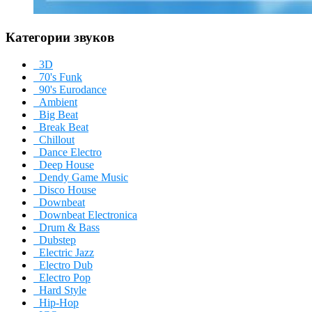
Категории звуков
3D
70's Funk
90's Eurodance
Ambient
Big Beat
Break Beat
Chillout
Dance Electro
Deep House
Dendy Game Music
Disco House
Downbeat
Downbeat Electronica
Drum & Bass
Dubstep
Electric Jazz
Electro Dub
Electro Pop
Hard Style
Hip-Hop