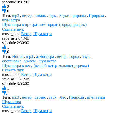
schedule
0:31:00
2
0
Теги:
mp3
,
ветер
,
гавань
,
звук
,
Звуки природы
,
Природа
,
шум ветра
Шум ветра в призрачном городе (город-призрак)
Скачать звук
music_note
Ветер
,
Шум ветра
save_as
2.04 Мб
schedule
2:30:00
1
0
Теги:
Horror
,
mp3
,
атмосфера
,
ветер
,
город
,
звук
,
обстановка
,
ужасы
,
шум ветра
Шум ветра в лесу (лесной ветер колышет деревья)
Скачать звук
music_note
Ветер
,
Шум ветра
save_as
3.34 Мб
schedule
3:53:00
1
1
Теги:
mp3
,
ветер
,
дерево
,
звук
,
Лес
,
Природа
,
шум ветра
Шум ветра
Скачать звук
music_note
Ветер
,
Шум ветра