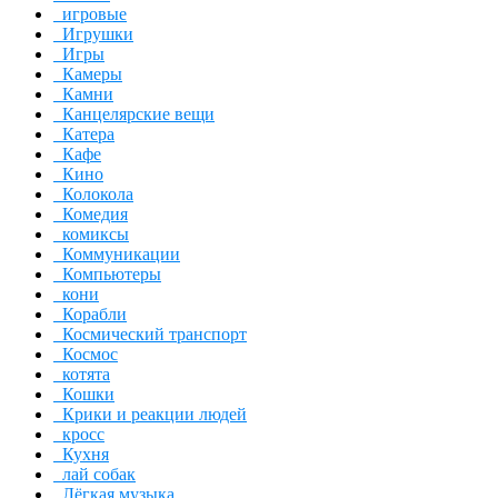
игровые
Игрушки
Игры
Камеры
Камни
Канцелярские вещи
Катера
Кафе
Кино
Колокола
Комедия
комиксы
Коммуникации
Компьютеры
кони
Корабли
Космический транспорт
Космос
котята
Кошки
Крики и реакции людей
кросс
Кухня
лай собак
Лёгкая музыка