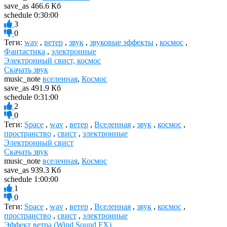
save_as
466.6 Кб
schedule
0:30:00
3
0
Теги:
wav
,
ветер
,
звук
,
звуковые эффекты
,
космос
,
Фантастика
,
электронные
Электронный свист, космос
Скачать звук
music_note
вселенная
,
Космос
save_as
491.9 Кб
schedule
0:31:00
2
0
Теги:
Space
,
wav
,
ветер
,
Вселенная
,
звук
,
космос
,
пространство
,
свист
,
электронные
Электронный свист
Скачать звук
music_note
вселенная
,
Космос
save_as
939.3 Кб
schedule
1:00:00
1
0
Теги:
Space
,
wav
,
ветер
,
Вселенная
,
звук
,
космос
,
пространство
,
свист
,
электронные
Эффект ветра (Wind Sound FX)