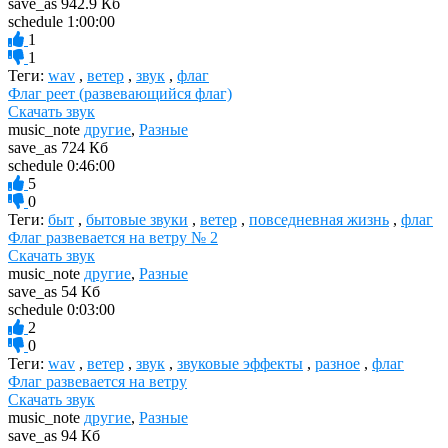
save_as
942.9 Кб
schedule
1:00:00
1
1
Теги:
wav
,
ветер
,
звук
,
флаг
Флаг реет (развевающийся флаг)
Скачать звук
music_note
другие
,
Разные
save_as
724 Кб
schedule
0:46:00
5
0
Теги:
быт
,
бытовые звуки
,
ветер
,
повседневная жизнь
,
флаг
Флаг развевается на ветру № 2
Скачать звук
music_note
другие
,
Разные
save_as
54 Кб
schedule
0:03:00
2
0
Теги:
wav
,
ветер
,
звук
,
звуковые эффекты
,
разное
,
флаг
Флаг развевается на ветру
Скачать звук
music_note
другие
,
Разные
save_as
94 Кб