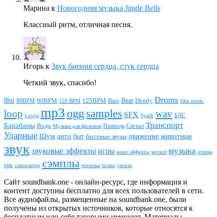
Марина
к
Новогодняя музыка Jingle Bells
Классный ритм, отличная песня.
Игорь
к
Звук биения сердца, стук сердца
Четкий звук, спасибо!
Drums
Beat
8bit
90BPM
125BPM
80BPM
Bass
Dendy
120 BPM
film music
mp3
ogg
samples
loop
wav
SFX
БАС
Loops
Synth
Транспорт
Барабаны
Вода
Природа
Сигнал
Музыка для фильмов
Ударные
животные
Шум
авто
движение
быт
бытовые звуки
звук
звуковые эффекты
музыка
игры
металл
птицы
кино эффекты
сэмплы
рок
синтезатор
толпа
ужасы
техника
Сайт soundbank.one - онлайн-ресурс, где информация и
контент доступны бесплатно для всех пользователей в сети.
Все аудиофайлы, размещенные на soundbank.one, были
получены из открытых источников, которые относятся к
бесплатным или себя таковыми именуют. Материалы,