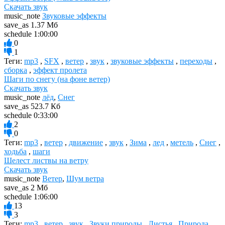
Скачать звук
music_note
Звуковые эффекты
save_as
1.37 Мб
schedule
1:00:00
0
1
Теги:
mp3
,
SFX
,
ветер
,
звук
,
звуковые эффекты
,
переходы
,
сборка
,
эффект пролета
Шаги по снегу (на фоне ветер)
Скачать звук
music_note
лёд
,
Снег
save_as
523.7 Кб
schedule
0:33:00
2
0
Теги:
mp3
,
ветер
,
движение
,
звук
,
Зима
,
лед
,
метель
,
Снег
,
ходьба
,
шаги
Шелест листвы на ветру
Скачать звук
music_note
Ветер
,
Шум ветра
save_as
2 Мб
schedule
1:06:00
13
3
Теги:
mp3
,
ветер
,
звук
,
Звуки природы
,
Листья
,
Природа
,