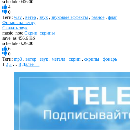
schedule
0:06:00
4
0
Теги:
wav
,
ветер
,
звук
,
звуковые эффекты
,
разное
,
флаг
Фонарь на ветру
Скачать звук
music_note
Скрип
,
скрипы
save_as
456.6 Кб
schedule
0:29:00
6
0
Теги:
mp3
,
ветер
,
звук
,
металл
,
скрип
,
скрипы
,
фонарь
1
2
3
…
8
Далее →