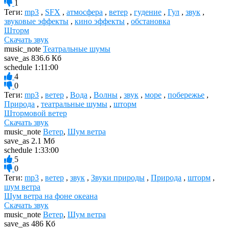
1
Теги:
mp3
,
SFX
,
атмосфера
,
ветер
,
гудение
,
Гул
,
звук
,
звуковые эффекты
,
кино эффекты
,
обстановка
Шторм
Скачать звук
music_note
Театральные шумы
save_as
836.6 Кб
schedule
1:11:00
4
0
Теги:
mp3
,
ветер
,
Вода
,
Волны
,
звук
,
море
,
побережье
,
Природа
,
театральные шумы
,
шторм
Штормовой ветер
Скачать звук
music_note
Ветер
,
Шум ветра
save_as
2.1 Мб
schedule
1:33:00
5
0
Теги:
mp3
,
ветер
,
звук
,
Звуки природы
,
Природа
,
шторм
,
шум ветра
Шум ветра на фоне океана
Скачать звук
music_note
Ветер
,
Шум ветра
save_as
486 Кб