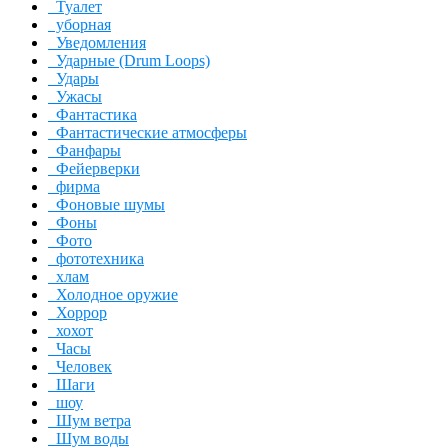
Туалет
уборная
Уведомления
Ударные (Drum Loops)
Удары
Ужасы
Фантастика
Фантастические атмосферы
Фанфары
Фейерверки
фирма
Фоновые шумы
Фоны
Фото
фототехника
хлам
Холодное оружие
Хоррор
хохот
Часы
Человек
Шаги
шоу
Шум ветра
Шум воды