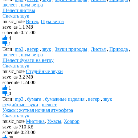
шелест
,
шум ветра
Шелест листвы
Скачать звук
music_note
Ветер
,
Шум ветра
save_as
1.1 Мб
schedule
0:51:00
4
1
Теги:
mp3
,
ветер
,
звук
,
Звуки природы
,
Листья
,
Природа
,
шелест
,
шум ветра
Шелест бумаги на ветру
Скачать звук
music_note
Студийные звуки
save_as
3.2 Мб
schedule
1:24:00
1
0
Теги:
mp3
,
бумага
,
бумажные изделия
,
ветер
,
звук
,
студийные звуки
,
шелест
Ужасы: жуткая ночная атмосфера
Скачать звук
music_note
Мистика
,
Ужасы
,
Хоррор
save_as
710 Кб
schedule
0:23:00
35