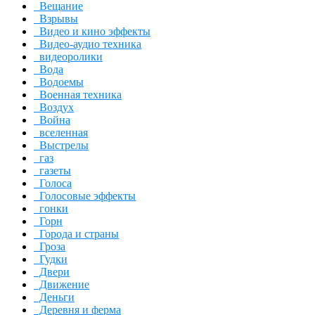
Вещание
Взрывы
Видео и кино эффекты
Видео-аудио техника
видеоролики
Вода
Водоемы
Военная техника
Воздух
Война
вселенная
Выстрелы
газ
газеты
Голоса
Голосовые эффекты
гонки
Горн
Города и страны
Гроза
Гудки
Двери
Движение
Деньги
Деревня и ферма