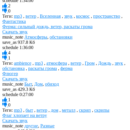
schedule
1:34:00
2
0
Теги:
mp3
,
ветер
,
Вселенная
,
звук
,
космос
,
пространство
,
Фантастика
Ферма: сильный дождь, ветер, раскаты грома
Скачать звук
music_note
Атмосферы
,
обстановки
save_as
937.8 Кб
schedule
1:36:00
4
1
Теги:
ambience
,
mp3
,
атмосфера
,
ветер
,
Гром
,
Дождь
,
звук
,
обстановка
,
раскаты грома
,
ферма
Флюгер
Скачать звук
music_note
Быт
,
Дом
,
обиход
save_as
429.3 Кб
schedule
0:27:00
1
0
Теги:
mp3
,
быт
,
ветер
,
дом
,
металл
,
скрип
,
скрипы
Флаг хлопает на ветру
Скачать звук
music_note
другие
,
Разные