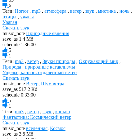
6
Теги:
Horror
,
mp3
,
атмосфера
,
ветер
,
звук
,
мистика
,
ночь
,
птицы
,
ужасы
Ураган
Скачать звук
music_note
Природные явления
save_as
1.4 Мб
schedule
1:36:00
5
1
Теги:
mp3
,
ветер
,
Звуки природы
,
Окружающий мир
,
Природа
,
природные катаклизмы
Ущелье, каньон: отдаленный ветер
Скачать звук
music_note
Ветер
,
Шум ветра
save_as
517.2 Кб
schedule
0:33:00
5
1
Теги:
mp3
,
ветер
,
звук
,
каньон
Фантастика: Космический ветер
Скачать звук
music_note
вселенная
,
Космос
save_as
3.5 Мб