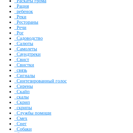
Раскаты грома
Рация
ребенок
Реки
Рестораны
Речи
Рог
Садоводство
Салюты
Самолеты
Саундтреки
Свист
Свистки
связь
Сигналы
Синтезированный голос
Сирены
Скайп
скалы
Скрип
скрипы
Службы помощи
Смех
Снег
Собаки