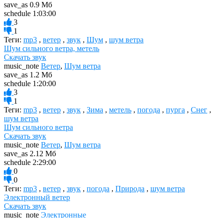
save_as
0.9 Мб
schedule
1:03:00
3
1
Теги:
mp3
,
ветер
,
звук
,
Шум
,
шум ветра
Шум сильного ветра, метель
Скачать звук
music_note
Ветер
,
Шум ветра
save_as
1.2 Мб
schedule
1:20:00
3
1
Теги:
mp3
,
ветер
,
звук
,
Зима
,
метель
,
погода
,
пурга
,
Снег
,
шум ветра
Шум сильного ветра
Скачать звук
music_note
Ветер
,
Шум ветра
save_as
2.12 Мб
schedule
2:29:00
0
0
Теги:
mp3
,
ветер
,
звук
,
погода
,
Природа
,
шум ветра
Электронный ветер
Скачать звук
music_note
Электронные