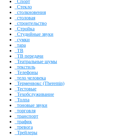
Спорт
Стекло
столкновения
столовая
строительство
Стройка
Студийные звуки
сумки
тара
ТВ
ТВ передачи
Театральные шумы
текстиль
Телефоны
тело человека
Терменвокс (Theremin)
Тестовые
Техобслуживание
Толпа
тоновые звуки
торговля
транспорт
трафик
тревога
Трейлеры