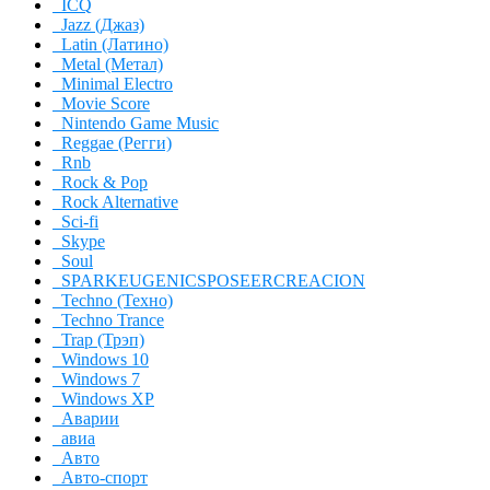
ICQ
Jazz (Джаз)
Latin (Латино)
Metal (Метал)
Minimal Electro
Movie Score
Nintendo Game Music
Reggae (Регги)
Rnb
Rock & Pop
Rock Alternative
Sci-fi
Skype
Soul
SPARKEUGENICSPOSEERCREACION
Techno (Техно)
Techno Trance
Trap (Трэп)
Windows 10
Windows 7
Windows XP
Аварии
авиа
Авто
Авто-спорт