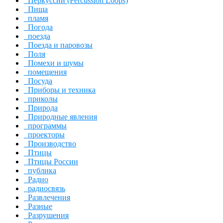
Перкуссии (Percussion Loops)
Пища
пламя
Погода
поезда
Поезда и паровозы
Поля
Помехи и шумы
помещения
Посуда
Приборы и техника
приколы
Природа
Природные явления
программы
проекторы
Производство
Птицы
Птицы России
публика
Радио
радиосвязь
Развлечения
Разные
Разрушения