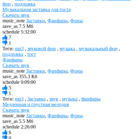
фон
,
подложка
Музыкальная заставка для тоста
Скачать звук
music_note
Заставки
,
Фанфары
,
Фоны
save_as
7.5 Мб
schedule
5:32:00
7
1
Теги:
mp3
,
звуковой фон
,
музыка
,
музыкальный фон
,
подложка
,
тост
Фанфары
Скачать звук
music_note
Заставки
,
Фанфары
,
Фоны
save_as
355.3 Кб
schedule
0:09:00
5
1
Теги:
mp3
,
Заставка
,
звук
,
музыка
,
фанфары
Медленная и грустная мелодия
Скачать звук
music_note
Заставки
,
Фанфары
,
Фоны
save_as
5.5 Мб
schedule
2:26:00
6
0