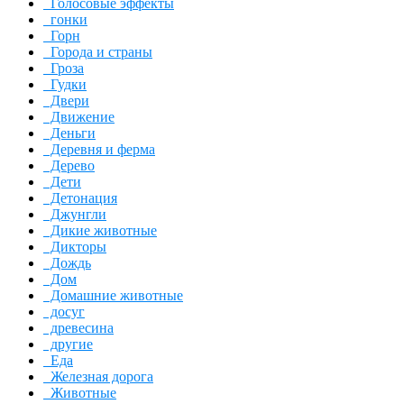
Голосовые эффекты
гонки
Горн
Города и страны
Гроза
Гудки
Двери
Движение
Деньги
Деревня и ферма
Дерево
Дети
Детонация
Джунгли
Дикие животные
Дикторы
Дождь
Дом
Домашние животные
досуг
древесина
другие
Еда
Железная дорога
Животные