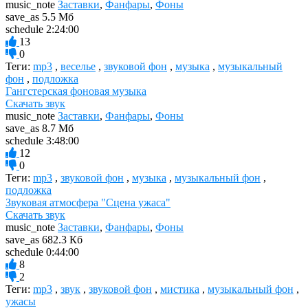
music_note
Заставки
,
Фанфары
,
Фоны
save_as
5.5 Мб
schedule
2:24:00
13
0
Теги:
mp3
,
веселье
,
звуковой фон
,
музыка
,
музыкальный
фон
,
подложка
Гангстерская фоновая музыка
Скачать звук
music_note
Заставки
,
Фанфары
,
Фоны
save_as
8.7 Мб
schedule
3:48:00
12
0
Теги:
mp3
,
звуковой фон
,
музыка
,
музыкальный фон
,
подложка
Звуковая атмосфера "Сцена ужаса"
Скачать звук
music_note
Заставки
,
Фанфары
,
Фоны
save_as
682.3 Кб
schedule
0:44:00
8
2
Теги:
mp3
,
звук
,
звуковой фон
,
мистика
,
музыкальный фон
,
ужасы