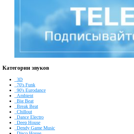
Категории звуков
3D
70's Funk
90's Eurodance
Ambient
Big Beat
Break Beat
Chillout
Dance Electro
Deep House
Dendy Game Music
Disco House