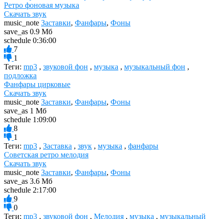
Ретро фоновая музыка
Скачать звук
music_note
Заставки
,
Фанфары
,
Фоны
save_as
0.9 Мб
schedule
0:36:00
7
1
Теги:
mp3
,
звуковой фон
,
музыка
,
музыкальный фон
,
подложка
Фанфары цирковые
Скачать звук
music_note
Заставки
,
Фанфары
,
Фоны
save_as
1 Мб
schedule
1:09:00
8
1
Теги:
mp3
,
Заставка
,
звук
,
музыка
,
фанфары
Советская ретро мелодия
Скачать звук
music_note
Заставки
,
Фанфары
,
Фоны
save_as
3.6 Мб
schedule
2:17:00
9
0
Теги:
mp3
,
звуковой фон
,
Мелодия
,
музыка
,
музыкальный