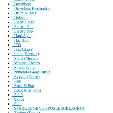
Downbeat
Downbeat Electronica
Drum & Bass
Dubstep
Electric Jazz
Electro Dub
Electro Pop
Hard Style
Hip-Hop
ICQ
Jazz (Джаз)
Latin (Латино)
Metal (Метал)
Minimal Electro
Movie Score
Nintendo Game Music
Reggae (Регги)
Rnb
Rock & Pop
Rock Alternative
Sci-fi
Skype
Soul
SPARKEUGENICSPOSEERCREACION
Techno (Техно)