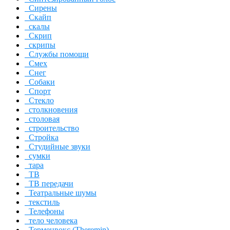
Сирены
Скайп
скалы
Скрип
скрипы
Службы помощи
Смех
Снег
Собаки
Спорт
Стекло
столкновения
столовая
строительство
Стройка
Студийные звуки
сумки
тара
ТВ
ТВ передачи
Театральные шумы
текстиль
Телефоны
тело человека
Терменвокс (Theremin)