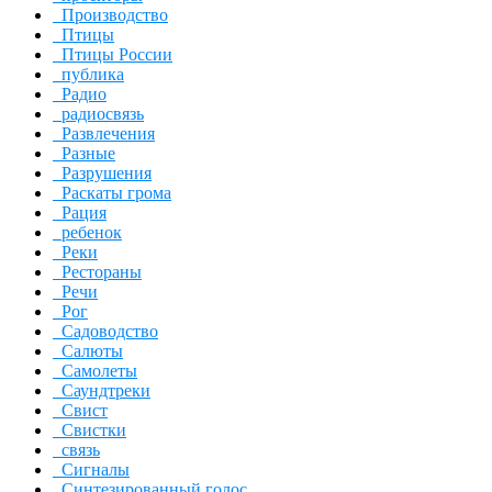
Производство
Птицы
Птицы России
публика
Радио
радиосвязь
Развлечения
Разные
Разрушения
Раскаты грома
Рация
ребенок
Реки
Рестораны
Речи
Рог
Садоводство
Салюты
Самолеты
Саундтреки
Свист
Свистки
связь
Сигналы
Синтезированный голос