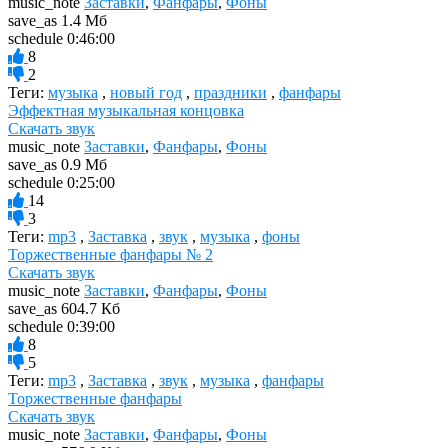
music_note
Заставки
,
Фанфары
,
Фоны
save_as
1.4 Мб
schedule
0:46:00
8
2
Теги:
музыка
,
новый год
,
праздники
,
фанфары
Эффектная музыкальная концовка
Скачать звук
music_note
Заставки
,
Фанфары
,
Фоны
save_as
0.9 Мб
schedule
0:25:00
14
3
Теги:
mp3
,
Заставка
,
звук
,
музыка
,
фоны
Торжественные фанфары № 2
Скачать звук
music_note
Заставки
,
Фанфары
,
Фоны
save_as
604.7 Кб
schedule
0:39:00
8
5
Теги:
mp3
,
Заставка
,
звук
,
музыка
,
фанфары
Торжественные фанфары
Скачать звук
music_note
Заставки
,
Фанфары
,
Фоны