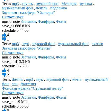
Теги:
mp3
,
грусть
,
звуковой фон
,
Мелодия
,
музыка
,
музыкальный фон
,
печаль
,
подложка
Звуковая атмосфера "Сканеры"
Скачать звук
music_note
Заставки
,
Фанфары
,
Фоны
save_as
686.8 Кб
schedule
0:44:00
4
1
Теги:
mp3
,
звук
,
звуковой фон
,
музыкальный фон
,
сканер
Звуковая атмосфера "Мечты"
Скачать звук
music_note
Заставки
,
Фанфары
,
Фоны
save_as
413.3 Кб
schedule
0:26:00
4
2
Теги:
dreams
,
mp3
,
звук
,
звуковой фон
,
мечта
,
музыкальный
фон
,
сон
,
фантазия
Фоновая музыка "Страшный ветер"
Скачать звук
music_note
Заставки
,
Фанфары
,
Фоны
save_as
1.9 Мб
schedule
0:50:00
5