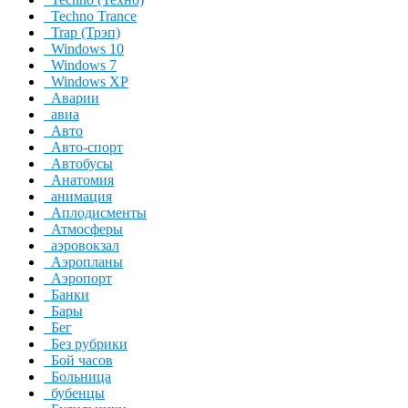
Techno Trance
Trap (Трэп)
Windows 10
Windows 7
Windows XP
Аварии
авиа
Авто
Авто-спорт
Автобусы
Анатомия
анимация
Аплодисменты
Атмосферы
аэровокзал
Аэропланы
Аэропорт
Банки
Бары
Бег
Без рубрики
Бой часов
Больница
бубенцы