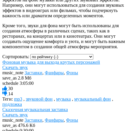
Например, они могут использоваться для создания звуковых
эффектов в видеоиграх или фильмах, чтобы подчеркнуть
важность или драматизм определенных моментов.
Кроме того, звуки для фона могут быть использованы для
создания атмосферы в различных сценах, таких как в
ресторанах, на концертах или в кинотеатрах. Они могут
создавать ощущение комфорта и уюта, и могут быть важным
компонентом в создании общей атмосферы мероприятия.
Сортировать:
Фоновая музыка для выхода крутых персонажей
Скачать звук
music_note
Заставки
,
Фанфары
,
Фоны
save_as
2.8 Мб
schedule
3:05:00
30
14
Теги:
mp3
,
звуковой фон
,
музыка
,
музыкальный фон
,
подложка
Сказочная музыкальная заставка
Скачать звук
music_note
Заставки
,
Фанфары
,
Фоны
save_as
476.6 Кб
schedule
0:30:00