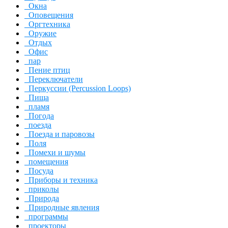
Окна
Оповещения
Оргтехника
Оружие
Отдых
Офис
пар
Пение птиц
Переключатели
Перкуссии (Percussion Loops)
Пища
пламя
Погода
поезда
Поезда и паровозы
Поля
Помехи и шумы
помещения
Посуда
Приборы и техника
приколы
Природа
Природные явления
программы
проекторы