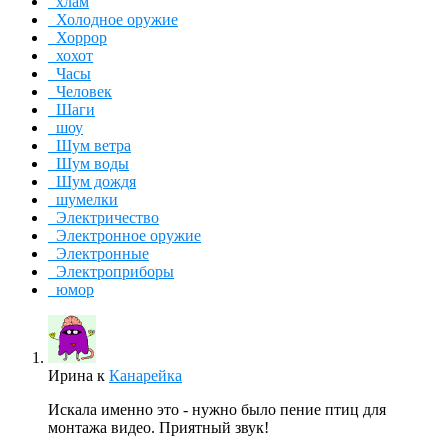
хлам
Холодное оружие
Хоррор
хохот
Часы
Человек
Шаги
шоу
Шум ветра
Шум воды
Шум дождя
шумелки
Электричество
Электронное оружие
Электронные
Электроприборы
юмор
Ирина
к
Канарейка
Искала именно это - нужно было пение птиц для
монтажа видео. Приятный звук!