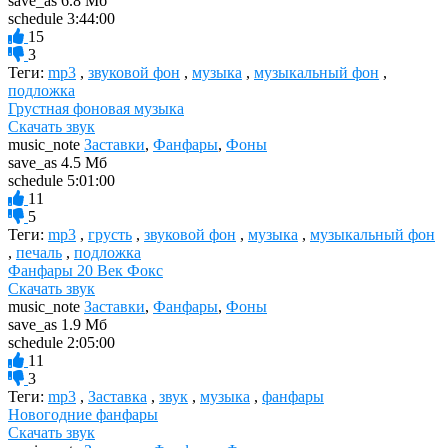
save_as
6.8 Мб
schedule
3:44:00
15
3
Теги:
mp3
,
звуковой фон
,
музыка
,
музыкальный фон
,
подложка
Грустная фоновая музыка
Скачать звук
music_note
Заставки
,
Фанфары
,
Фоны
save_as
4.5 Мб
schedule
5:01:00
11
5
Теги:
mp3
,
грусть
,
звуковой фон
,
музыка
,
музыкальный фон
,
печаль
,
подложка
Фанфары 20 Век Фокс
Скачать звук
music_note
Заставки
,
Фанфары
,
Фоны
save_as
1.9 Мб
schedule
2:05:00
11
3
Теги:
mp3
,
Заставка
,
звук
,
музыка
,
фанфары
Новогодние фанфары
Скачать звук