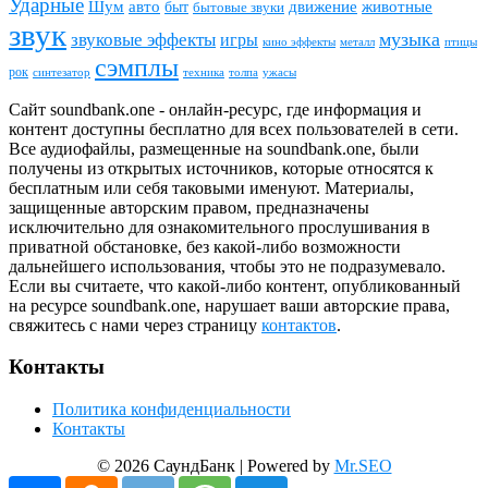
Ударные
животные
Шум
авто
движение
быт
бытовые звуки
звук
звуковые эффекты
музыка
игры
металл
птицы
кино эффекты
сэмплы
рок
синтезатор
толпа
ужасы
техника
Сайт soundbank.one - онлайн-ресурс, где информация и
контент доступны бесплатно для всех пользователей в сети.
Все аудиофайлы, размещенные на soundbank.one, были
получены из открытых источников, которые относятся к
бесплатным или себя таковыми именуют. Материалы,
защищенные авторским правом, предназначены
исключительно для ознакомительного прослушивания в
приватной обстановке, без какой-либо возможности
дальнейшего использования, чтобы это не подразумевало.
Если вы считаете, что какой-либо контент, опубликованный
на ресурсе soundbank.one, нарушает ваши авторские права,
свяжитесь с нами через страницу
контактов
.
Контакты
Политика конфиденциальности
Контакты
© 2026 СаундБанк | Powered by
Mr.SEO