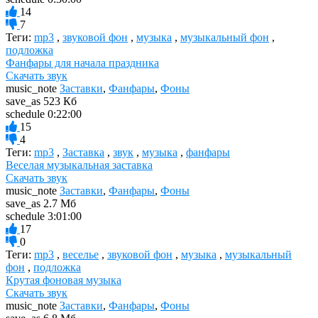
14
7
Теги:
mp3
,
звуковой фон
,
музыка
,
музыкальный фон
,
подложка
Фанфары для начала праздника
Скачать звук
music_note
Заставки
,
Фанфары
,
Фоны
save_as
523 Кб
schedule
0:22:00
15
4
Теги:
mp3
,
Заставка
,
звук
,
музыка
,
фанфары
Веселая музыкальная заставка
Скачать звук
music_note
Заставки
,
Фанфары
,
Фоны
save_as
2.7 Мб
schedule
3:01:00
17
0
Теги:
mp3
,
веселье
,
звуковой фон
,
музыка
,
музыкальный
фон
,
подложка
Крутая фоновая музыка
Скачать звук
music_note
Заставки
,
Фанфары
,
Фоны