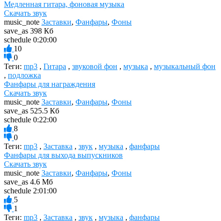
Медленная гитара, фоновая музыка
Скачать звук
music_note
Заставки
,
Фанфары
,
Фоны
save_as
398 Кб
schedule
0:20:00
10
0
Теги:
mp3
,
Гитара
,
звуковой фон
,
музыка
,
музыкальный фон
,
подложка
Фанфары для награждения
Скачать звук
music_note
Заставки
,
Фанфары
,
Фоны
save_as
525.5 Кб
schedule
0:22:00
8
0
Теги:
mp3
,
Заставка
,
звук
,
музыка
,
фанфары
Фанфары для выхода выпускников
Скачать звук
music_note
Заставки
,
Фанфары
,
Фоны
save_as
4.6 Мб
schedule
2:01:00
5
1
Теги:
mp3
,
Заставка
,
звук
,
музыка
,
фанфары