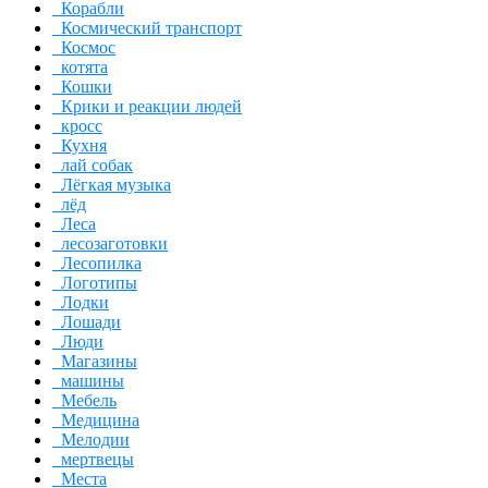
Корабли
Космический транспорт
Космос
котята
Кошки
Крики и реакции людей
кросс
Кухня
лай собак
Лёгкая музыка
лёд
Леса
лесозаготовки
Лесопилка
Логотипы
Лодки
Лошади
Люди
Магазины
машины
Мебель
Медицина
Мелодии
мертвецы
Места