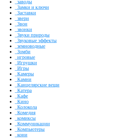
заводы
Замки и ключи
Заставки
звери
Звон
звонки
Звуки природы
Звуковые эффекты
земноводные
Зомби
игровые
Игрушки
Игры
Камеры
Камни
Канцелярские вещи
Катера
Кафе
Кино
Колокола
Комедия
комиксы
Коммуникации
Компьютеры
кони