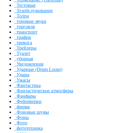
Тестовые
Техобслуживание
Толпа
тоновые звуки
торговля
транспорт
трафик
тревога
Трейлеры
Туалет
уборная
Уведомления
Ударные (Drum Loops)
Удары
Ужасы
Фантастика
Фантастические атмосферы
Фанфары
Фейерверки
фирма
Фоновые шумы
Фоны
Фото
фототехника