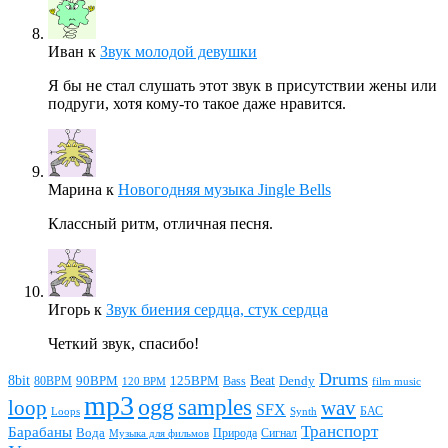
Иван
к
Звук молодой девушки
Я бы не стал слушать этот звук в присутствии жены или
подруги, хотя кому-то такое даже нравится.
Марина
к
Новогодняя музыка Jingle Bells
Классный ритм, отличная песня.
Игорь
к
Звук биения сердца, стук сердца
Четкий звук, спасибо!
Drums
Beat
8bit
90BPM
125BPM
80BPM
Bass
Dendy
120 BPM
film music
mp3
ogg
samples
loop
wav
SFX
БАС
Loops
Synth
Транспорт
Барабаны
Вода
Природа
Сигнал
Музыка для фильмов