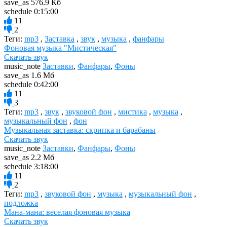
save_as
576.9 Кб
schedule
0:15:00
11
2
Теги:
mp3
,
Заставка
,
звук
,
музыка
,
фанфары
Фоновая музыка "Мистическая"
Скачать звук
music_note
Заставки
,
Фанфары
,
Фоны
save_as
1.6 Мб
schedule
0:42:00
11
3
Теги:
mp3
,
звук
,
звуковой фон
,
мистика
,
музыка
,
музыкальный фон
,
фон
Музыкальная заставка: скрипка и барабаны
Скачать звук
music_note
Заставки
,
Фанфары
,
Фоны
save_as
2.2 Мб
schedule
3:18:00
11
2
Теги:
mp3
,
звуковой фон
,
музыка
,
музыкальный фон
,
подложка
Мана-мана: веселая фоновая музыка
Скачать звук