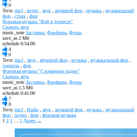
0
Теги:
mp3
,
ветер
,
звук
,
звуковой фон
,
музыка
,
музыкальный
фон
,
страх
,
фон
Фоновая музыка "Вой в тоннеле"
Скачать звук
music_note
Заставки
,
Фанфары
,
Фоны
save_as
2 Мб
schedule
0:54:00
4
0
Теги:
mp3
,
звук
,
звуковой фон
,
музыка
,
музыкальный фон
,
тоннель
,
фон
Фоновая музыка "Сломанное радио"
Скачать звук
music_note
Заставки
,
Фанфары
,
Фоны
save_as
1.5 Мб
schedule
0:41:00
7
0
Теги:
mp3
,
Radio
,
звук
,
звуковой фон
,
музыка
,
музыкальный
фон
,
радио
,
фон
,
фоновая музыка
1
2
3
…
5
Далее →