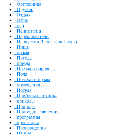
Оргтехника
Оружие
Отдых
Офис
пар
Пение птиц
Переключатели
Перкуссии (Percussion Loops)
Пища
пламя
Погода
поезда
Поезда и паровозы
Поля
Помехи и шумы
помещения
Посуда
Приборы и техника
приколы
Природа
Природные явления
программы
проекторы
Производство
Птицы