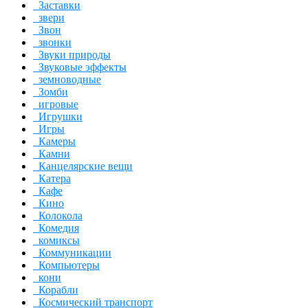
Заставки
звери
Звон
звонки
Звуки природы
Звуковые эффекты
земноводные
Зомби
игровые
Игрушки
Игры
Камеры
Камни
Канцелярские вещи
Катера
Кафе
Кино
Колокола
Комедия
комиксы
Коммуникации
Компьютеры
кони
Корабли
Космический транспорт