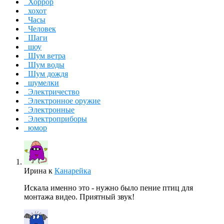
Хоррор
хохот
Часы
Человек
Шаги
шоу
Шум ветра
Шум воды
Шум дождя
шумелки
Электричество
Электронное оружие
Электронные
Электроприборы
юмор
Ирина
к
Канарейка
Искала именно это - нужно было пение птиц для
монтажа видео. Приятный звук!