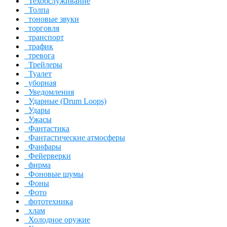
Техобслуживание
Толпа
тоновые звуки
торговля
транспорт
трафик
тревога
Трейлеры
Туалет
уборная
Уведомления
Ударные (Drum Loops)
Удары
Ужасы
Фантастика
Фантастические атмосферы
Фанфары
Фейерверки
фирма
Фоновые шумы
Фоны
Фото
фототехника
хлам
Холодное оружие