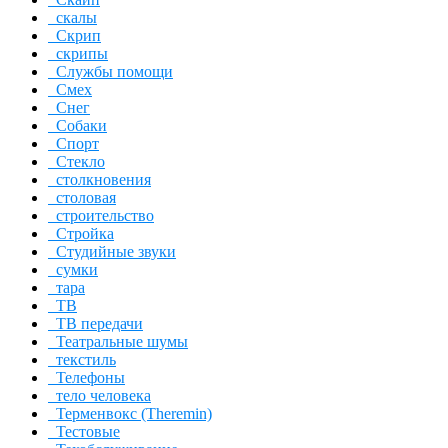
скалы
Скрип
скрипы
Службы помощи
Смех
Снег
Собаки
Спорт
Стекло
столкновения
столовая
строительство
Стройка
Студийные звуки
сумки
тара
ТВ
ТВ передачи
Театральные шумы
текстиль
Телефоны
тело человека
Терменвокс (Theremin)
Тестовые