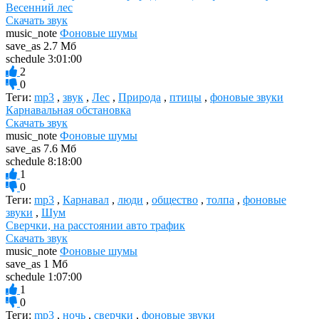
Весенний лес
Скачать звук
music_note
Фоновые шумы
save_as
2.7 Мб
schedule
3:01:00
2
0
Теги:
mp3
,
звук
,
Лес
,
Природа
,
птицы
,
фоновые звуки
Карнавальная обстановка
Скачать звук
music_note
Фоновые шумы
save_as
7.6 Мб
schedule
8:18:00
1
0
Теги:
mp3
,
Карнавал
,
люди
,
общество
,
толпа
,
фоновые
звуки
,
Шум
Сверчки, на расстоянии авто трафик
Скачать звук
music_note
Фоновые шумы
save_as
1 Мб
schedule
1:07:00
1
0
Теги:
mp3
,
ночь
,
сверчки
,
фоновые звуки