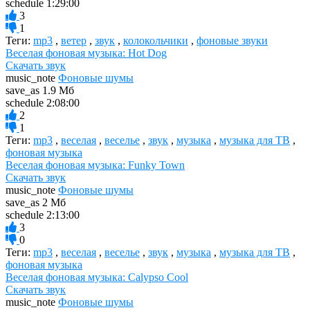
schedule
1:29:00
3
1
Теги:
mp3
,
ветер
,
звук
,
колокольчики
,
фоновые звуки
Веселая фоновая музыка: Hot Dog
Скачать звук
music_note
Фоновые шумы
save_as
1.9 Мб
schedule
2:08:00
2
1
Теги:
mp3
,
веселая
,
веселье
,
звук
,
музыка
,
музыка для ТВ
,
фоновая музыка
Веселая фоновая музыка: Funky Town
Скачать звук
music_note
Фоновые шумы
save_as
2 Мб
schedule
2:13:00
3
0
Теги:
mp3
,
веселая
,
веселье
,
звук
,
музыка
,
музыка для ТВ
,
фоновая музыка
Веселая фоновая музыка: Calypso Cool
Скачать звук
music_note
Фоновые шумы