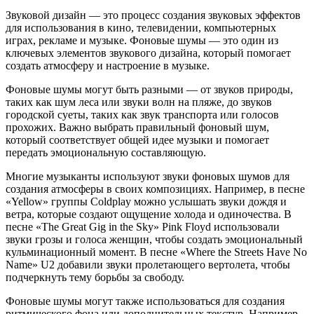
Звуковой дизайн — это процесс создания звуковых эффектов
для использования в кино, телевидении, компьютерных
играх, рекламе и музыке. Фоновые шумы — это один из
ключевых элементов звукового дизайна, который помогает
создать атмосферу и настроение в музыке.
Фоновые шумы могут быть разными — от звуков природы,
таких как шум леса или звуки волн на пляже, до звуков
городской суеты, таких как звук транспорта или голосов
прохожих. Важно выбрать правильный фоновый шум,
который соответствует общей идее музыки и помогает
передать эмоциональную составляющую.
Многие музыканты используют звуки фоновых шумов для
создания атмосферы в своих композициях. Например, в песне
«Yellow» группы Coldplay можно услышать звуки дождя и
ветра, которые создают ощущение холода и одиночества. В
песне «The Great Gig in the Sky» Pink Floyd использовали
звуки грозы и голоса женщин, чтобы создать эмоциональный
кульминационный момент. В песне «Where the Streets Have No
Name» U2 добавили звуки пролетающего вертолета, чтобы
подчеркнуть тему борьбы за свободу.
Фоновые шумы могут также использоваться для создания
ритмического фона или дополнительных текстур. Например,