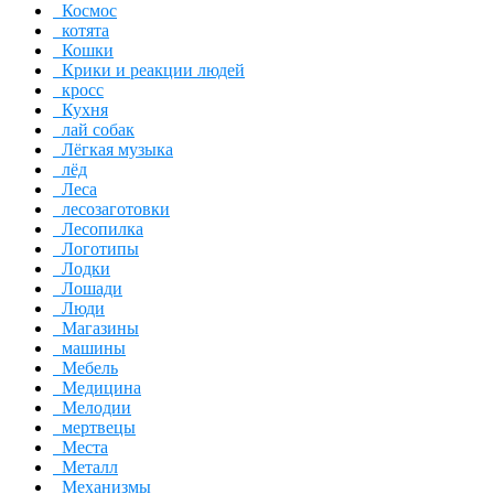
Космос
котята
Кошки
Крики и реакции людей
кросс
Кухня
лай собак
Лёгкая музыка
лёд
Леса
лесозаготовки
Лесопилка
Логотипы
Лодки
Лошади
Люди
Магазины
машины
Мебель
Медицина
Мелодии
мертвецы
Места
Металл
Механизмы