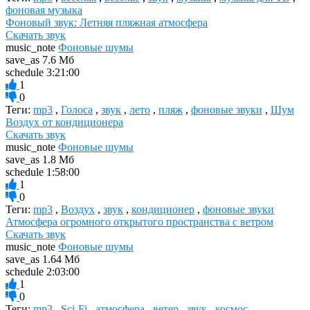
фоновая музыка
Фоновый звук: Летняя пляжная атмосфера
Скачать звук
music_note
Фоновые шумы
save_as
7.6 Мб
schedule
3:21:00
1
0
Теги:
mp3
,
Голоса
,
звук
,
лето
,
пляж
,
фоновые звуки
,
Шум
Воздух от кондиционера
Скачать звук
music_note
Фоновые шумы
save_as
1.8 Мб
schedule
1:58:00
1
0
Теги:
mp3
,
Воздух
,
звук
,
кондиционер
,
фоновые звуки
Атмосфера огромного открытого пространства с ветром
Скачать звук
music_note
Фоновые шумы
save_as
1.64 Мб
schedule
2:03:00
1
0
Теги:
mp3
,
Sci-Fi
,
атмосфера
,
ветер
,
звук
,
космос
,