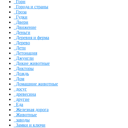
Горн
Города и страны
Гроза
Гудки
Двери
Движение
Деньги
Деревня и ферма
Дерево
Дети
Детонация
Джунгли
Дикие животные
Дикторы
Дождь
Дом
Домашние животные
досуг
древесина
другие
Еда
Железная дорога
Животные
заводы
Замки и ключи