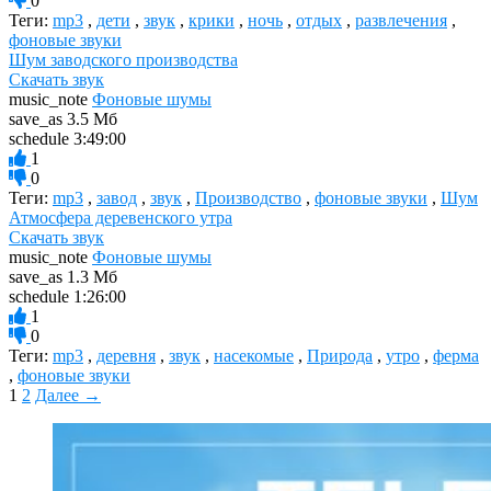
0
Теги:
mp3
,
дети
,
звук
,
крики
,
ночь
,
отдых
,
развлечения
,
фоновые звуки
Шум заводского производства
Скачать звук
music_note
Фоновые шумы
save_as
3.5 Мб
schedule
3:49:00
1
0
Теги:
mp3
,
завод
,
звук
,
Производство
,
фоновые звуки
,
Шум
Атмосфера деревенского утра
Скачать звук
music_note
Фоновые шумы
save_as
1.3 Мб
schedule
1:26:00
1
0
Теги:
mp3
,
деревня
,
звук
,
насекомые
,
Природа
,
утро
,
ферма
,
фоновые звуки
1
2
Далее →