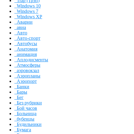
Trap (Трэп)
Windows 10
Windows 7
Windows XP
Аварии
авиа
Авто
Авто-спорт
Автобусы
Анатомия
анимация
Аплодисменты
Атмосферы
аэровокзал
Аэропланы
Аэропорт
Банки
Бары
Бег
Без рубрики
Бой часов
Больница
бубенцы
Будильники
Бумага