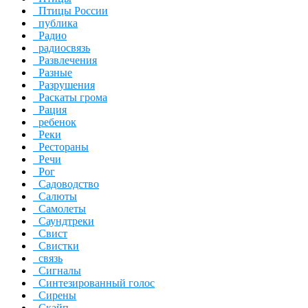
Птицы России
публика
Радио
радиосвязь
Развлечения
Разные
Разрушения
Раскаты грома
Рация
ребенок
Реки
Рестораны
Речи
Рог
Садоводство
Салюты
Самолеты
Саундтреки
Свист
Свистки
связь
Сигналы
Синтезированный голос
Сирены
Скайп