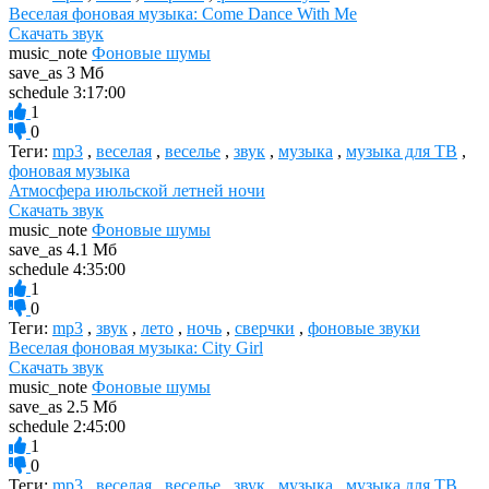
Веселая фоновая музыка: Come Dance With Me
Скачать звук
music_note
Фоновые шумы
save_as
3 Мб
schedule
3:17:00
1
0
Теги:
mp3
,
веселая
,
веселье
,
звук
,
музыка
,
музыка для ТВ
,
фоновая музыка
Атмосфера июльской летней ночи
Скачать звук
music_note
Фоновые шумы
save_as
4.1 Мб
schedule
4:35:00
1
0
Теги:
mp3
,
звук
,
лето
,
ночь
,
сверчки
,
фоновые звуки
Веселая фоновая музыка: City Girl
Скачать звук
music_note
Фоновые шумы
save_as
2.5 Мб
schedule
2:45:00
1
0
Теги:
mp3
,
веселая
,
веселье
,
звук
,
музыка
,
музыка для ТВ
,