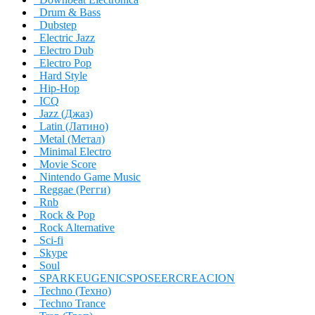
Drum & Bass
Dubstep
Electric Jazz
Electro Dub
Electro Pop
Hard Style
Hip-Hop
ICQ
Jazz (Джаз)
Latin (Латино)
Metal (Метал)
Minimal Electro
Movie Score
Nintendo Game Music
Reggae (Регги)
Rnb
Rock & Pop
Rock Alternative
Sci-fi
Skype
Soul
SPARKEUGENICSPOSEERCREACION
Techno (Техно)
Techno Trance