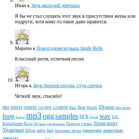
Иван
к
Звук молодой девушки
Я бы не стал слушать этот звук в присутствии жены или
подруги, хотя кому-то такое даже нравится.
Марина
к
Новогодняя музыка Jingle Bells
Классный ритм, отличная песня.
Игорь
к
Звук биения сердца, стук сердца
Четкий звук, спасибо!
Drums
Beat
8bit
90BPM
125BPM
80BPM
Bass
Dendy
120 BPM
film music
mp3
ogg
samples
loop
wav
SFX
БАС
Loops
Synth
Транспорт
Барабаны
Вода
Природа
Сигнал
Музыка для фильмов
Ударные
животные
Шум
авто
движение
быт
бытовые звуки
звук