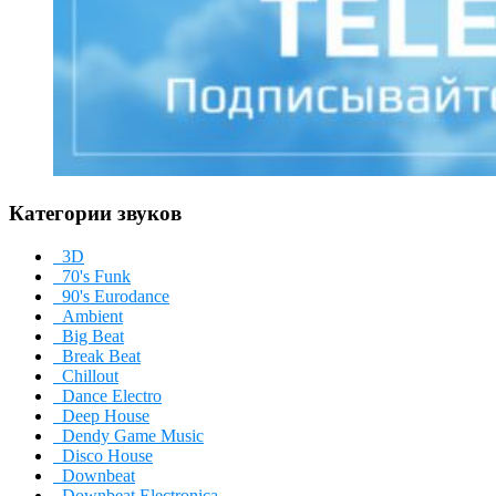
Категории звуков
3D
70's Funk
90's Eurodance
Ambient
Big Beat
Break Beat
Chillout
Dance Electro
Deep House
Dendy Game Music
Disco House
Downbeat
Downbeat Electronica