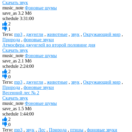
Скачать звук
music_note
Фоновые шумы
save_as
3.2 Мб
schedule
3:31:00
2
1
Теги:
mp3
,
джунгли
,
животные
,
звук
,
Окружающий мир
,
Природа
,
фоновые звуки
Атмосфера джунглей во второй половине дня
Скачать звук
music_note
Фоновые шумы
save_as
2.1 Мб
schedule
2:24:00
2
0
Теги:
mp3
,
джунгли
,
животные
,
звук
,
Окружающий мир
,
Природа
,
фоновые звуки
Весенний лес № 2
Скачать звук
music_note
Фоновые шумы
save_as
1.5 Мб
schedule
1:44:00
2
0
Теги:
mp3
,
звук
,
Лес
,
Природа
,
птицы
,
фоновые звуки