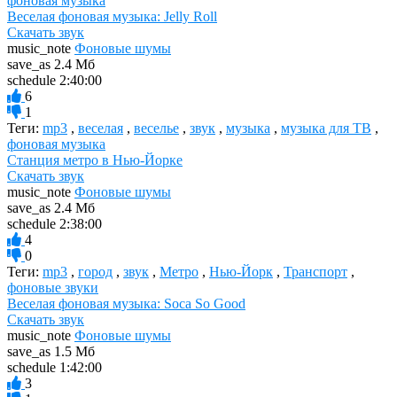
фоновая музыка
Веселая фоновая музыка: Jelly Roll
Скачать звук
music_note
Фоновые шумы
save_as
2.4 Мб
schedule
2:40:00
6
1
Теги:
mp3
,
веселая
,
веселье
,
звук
,
музыка
,
музыка для ТВ
,
фоновая музыка
Станция метро в Нью-Йорке
Скачать звук
music_note
Фоновые шумы
save_as
2.4 Мб
schedule
2:38:00
4
0
Теги:
mp3
,
город
,
звук
,
Метро
,
Нью-Йорк
,
Транспорт
,
фоновые звуки
Веселая фоновая музыка: Soca So Good
Скачать звук
music_note
Фоновые шумы
save_as
1.5 Мб
schedule
1:42:00
3