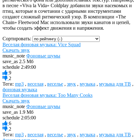
в песне «Viva la Vida» Coldplay добавили звуки насекомых и
птиц, которые в сочетании с ударными инструментами
создают сложный ритмический узор. В композиции «The
Chain» Fleetwood Mac использовали звуки канатов и цепей,
чтобы создать эффект движения и напряжения.
Сортировать:
Веселая фоновая музыка: Vice Squad
Скачать звук
music_note
Фоновые шумы
save_as
2.5 Мб
schedule
2:49:00
9
2
Теги:
mp3
,
веселая
,
веселье
,
звук
,
музыка
,
музыка для ТВ
,
фоновая музыка
Веселая фоновая музыка: Too Many Cooks
Скачать звук
music_note
Фоновые шумы
save_as
1.9 Мб
schedule
2:05:00
6
2
Теги:
mp3
,
веселая
,
веселье
,
звук
,
музыка
,
музыка для ТВ
,