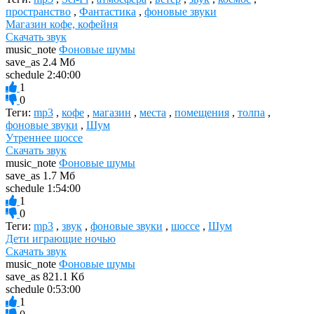
пространство
,
Фантастика
,
фоновые звуки
Магазин кофе, кофейня
Скачать звук
music_note
Фоновые шумы
save_as
2.4 Мб
schedule
2:40:00
1
0
Теги:
mp3
,
кофе
,
магазин
,
места
,
помещения
,
толпа
,
фоновые звуки
,
Шум
Утреннее шоссе
Скачать звук
music_note
Фоновые шумы
save_as
1.7 Мб
schedule
1:54:00
1
0
Теги:
mp3
,
звук
,
фоновые звуки
,
шоссе
,
Шум
Дети играющие ночью
Скачать звук
music_note
Фоновые шумы
save_as
821.1 Кб
schedule
0:53:00
1