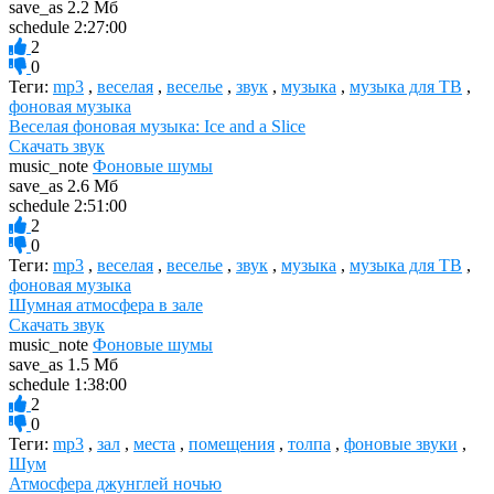
save_as
2.2 Мб
schedule
2:27:00
2
0
Теги:
mp3
,
веселая
,
веселье
,
звук
,
музыка
,
музыка для ТВ
,
фоновая музыка
Веселая фоновая музыка: Ice and a Slice
Скачать звук
music_note
Фоновые шумы
save_as
2.6 Мб
schedule
2:51:00
2
0
Теги:
mp3
,
веселая
,
веселье
,
звук
,
музыка
,
музыка для ТВ
,
фоновая музыка
Шумная атмосфера в зале
Скачать звук
music_note
Фоновые шумы
save_as
1.5 Мб
schedule
1:38:00
2
0
Теги:
mp3
,
зал
,
места
,
помещения
,
толпа
,
фоновые звуки
,
Шум
Атмосфера джунглей ночью