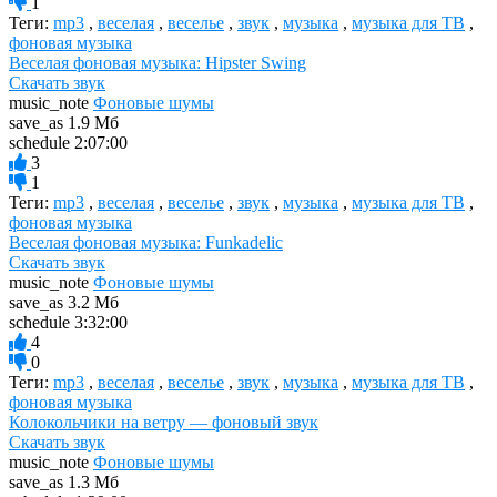
1
Теги:
mp3
,
веселая
,
веселье
,
звук
,
музыка
,
музыка для ТВ
,
фоновая музыка
Веселая фоновая музыка: Hipster Swing
Скачать звук
music_note
Фоновые шумы
save_as
1.9 Мб
schedule
2:07:00
3
1
Теги:
mp3
,
веселая
,
веселье
,
звук
,
музыка
,
музыка для ТВ
,
фоновая музыка
Веселая фоновая музыка: Funkadelic
Скачать звук
music_note
Фоновые шумы
save_as
3.2 Мб
schedule
3:32:00
4
0
Теги:
mp3
,
веселая
,
веселье
,
звук
,
музыка
,
музыка для ТВ
,
фоновая музыка
Колокольчики на ветру — фоновый звук
Скачать звук
music_note
Фоновые шумы
save_as
1.3 Мб