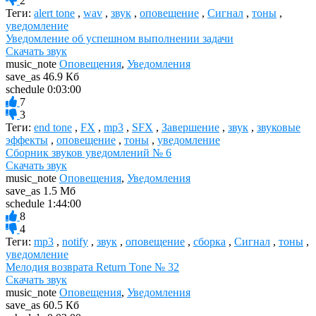
2
Теги:
alert tone
,
wav
,
звук
,
оповещение
,
Сигнал
,
тоны
,
уведомление
Уведомление об успешном выполнении задачи
Скачать звук
music_note
Оповещения
,
Уведомления
save_as
46.9 Кб
schedule
0:03:00
7
3
Теги:
end tone
,
FX
,
mp3
,
SFX
,
Завершение
,
звук
,
звуковые
эффекты
,
оповещение
,
тоны
,
уведомление
Сборник звуков уведомлений № 6
Скачать звук
music_note
Оповещения
,
Уведомления
save_as
1.5 Мб
schedule
1:44:00
8
4
Теги:
mp3
,
notify
,
звук
,
оповещение
,
сборка
,
Сигнал
,
тоны
,
уведомление
Мелодия возврата Return Tone № 32
Скачать звук
music_note
Оповещения
,
Уведомления
save_as
60.5 Кб