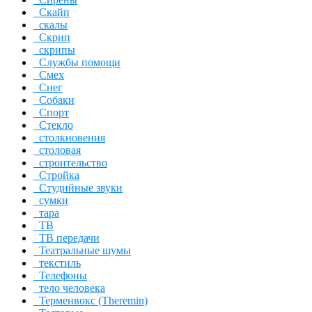
Скайп
скалы
Скрип
скрипы
Службы помощи
Смех
Снег
Собаки
Спорт
Стекло
столкновения
столовая
строительство
Стройка
Студийные звуки
сумки
тара
ТВ
ТВ передачи
Театральные шумы
текстиль
Телефоны
тело человека
Терменвокс (Theremin)