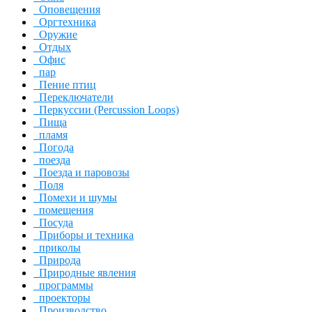
Оповещения
Оргтехника
Оружие
Отдых
Офис
пар
Пение птиц
Переключатели
Перкуссии (Percussion Loops)
Пища
пламя
Погода
поезда
Поезда и паровозы
Поля
Помехи и шумы
помещения
Посуда
Приборы и техника
приколы
Природа
Природные явления
программы
проекторы
Производство