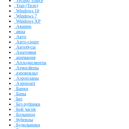
Techno Trance
Trap (Трэп)
Windows 10
Windows 7
Windows XP
Аварии
авиа
Авто
Авто-спорт
Автобусы
Анатомия
анимация
Аплодисменты
Атмосферы
аэровокзал
Аэропланы
Аэропорт
Банки
Бары
Бег
Без рубрики
Бой часов
Больница
бубенцы
Будильники