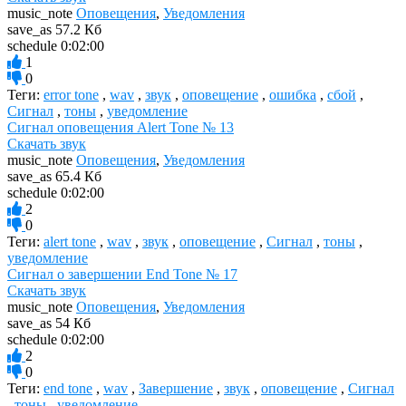
music_note
Оповещения
,
Уведомления
save_as
57.2 Кб
schedule
0:02:00
1
0
Теги:
error tone
,
wav
,
звук
,
оповещение
,
ошибка
,
сбой
,
Сигнал
,
тоны
,
уведомление
Сигнал оповещения Alert Tone № 13
Скачать звук
music_note
Оповещения
,
Уведомления
save_as
65.4 Кб
schedule
0:02:00
2
0
Теги:
alert tone
,
wav
,
звук
,
оповещение
,
Сигнал
,
тоны
,
уведомление
Сигнал о завершении End Tone № 17
Скачать звук
music_note
Оповещения
,
Уведомления
save_as
54 Кб
schedule
0:02:00
2
0
Теги:
end tone
,
wav
,
Завершение
,
звук
,
оповещение
,
Сигнал
,
тоны
,
уведомление