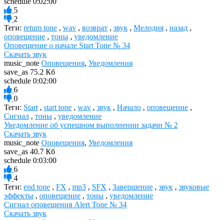
schedule
0:02:00
5
2
Теги:
return tone
,
wav
,
возврат
,
звук
,
Мелодия
,
назад
,
оповещение
,
тоны
,
уведомление
Оповещение о начале Start Tone № 34
Скачать звук
music_note
Оповещения
,
Уведомления
save_as
75.2 Кб
schedule
0:02:00
6
0
Теги:
Start
,
start tone
,
wav
,
звук
,
Начало
,
оповещение
,
Сигнал
,
тоны
,
уведомление
Уведомление об успешном выполнении задачи № 2
Скачать звук
music_note
Оповещения
,
Уведомления
save_as
40.7 Кб
schedule
0:03:00
6
4
Теги:
end tone
,
FX
,
mp3
,
SFX
,
Завершение
,
звук
,
звуковые
эффекты
,
оповещение
,
тоны
,
уведомление
Сигнал оповещения Alert Tone № 34
Скачать звук