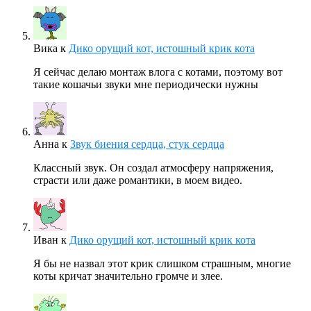
Вика
к
Дико орущий кот, истошный крик кота
Я сейчас делаю монтаж влога с котами, поэтому вот
такие кошачьи звуки мне периодически нужны
Анна
к
Звук биения сердца, стук сердца
Классный звук. Он создал атмосферу напряжения,
страсти или даже романтики, в моем видео.
Иван
к
Дико орущий кот, истошный крик кота
Я бы не назвал этот крик слишком страшным, многие
коты кричат значительно громче и злее.