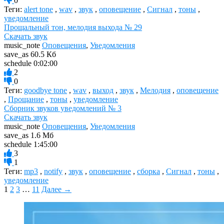
0
Теги:
alert tone
,
wav
,
звук
,
оповещение
,
Сигнал
,
тоны
,
уведомление
Прощальный тон, мелодия выхода № 29
Скачать звук
music_note
Оповещения
,
Уведомления
save_as
60.5 Кб
schedule
0:02:00
2
0
Теги:
goodbye tone
,
wav
,
выход
,
звук
,
Мелодия
,
оповещение
,
Прощание
,
тоны
,
уведомление
Сборник звуков уведомлений № 3
Скачать звук
music_note
Оповещения
,
Уведомления
save_as
1.6 Мб
schedule
1:45:00
3
1
Теги:
mp3
,
notify
,
звук
,
оповещение
,
сборка
,
Сигнал
,
тоны
,
уведомление
1
2
3
…
11
Далее →