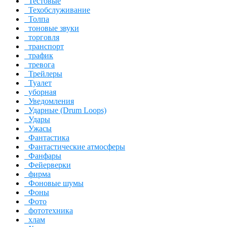
Тестовые
Техобслуживание
Толпа
тоновые звуки
торговля
транспорт
трафик
тревога
Трейлеры
Туалет
уборная
Уведомления
Ударные (Drum Loops)
Удары
Ужасы
Фантастика
Фантастические атмосферы
Фанфары
Фейерверки
фирма
Фоновые шумы
Фоны
Фото
фототехника
хлам