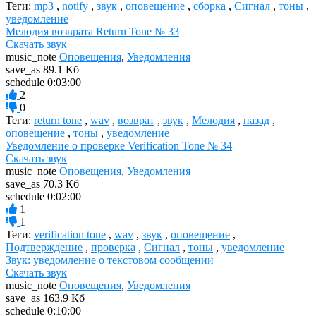
Теги:
mp3
,
notify
,
звук
,
оповещение
,
сборка
,
Сигнал
,
тоны
,
уведомление
Мелодия возврата Return Tone № 33
Скачать звук
music_note
Оповещения
,
Уведомления
save_as
89.1 Кб
schedule
0:03:00
2
0
Теги:
return tone
,
wav
,
возврат
,
звук
,
Мелодия
,
назад
,
оповещение
,
тоны
,
уведомление
Уведомление о проверке Verification Tone № 34
Скачать звук
music_note
Оповещения
,
Уведомления
save_as
70.3 Кб
schedule
0:02:00
1
1
Теги:
verification tone
,
wav
,
звук
,
оповещение
,
Подтверждение
,
проверка
,
Сигнал
,
тоны
,
уведомление
Звук: уведомление о текстовом сообщении
Скачать звук
music_note
Оповещения
,
Уведомления
save_as
163.9 Кб
schedule
0:10:00