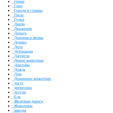
гонки
Горн
Города и страны
Гроза
Гудки
Двери
Движение
Деньги
Деревня и ферма
Дерево
Дети
Детонация
Джунгли
Дикие животные
Дикторы
Дождь
Дом
Домашние животные
досуг
древесина
другие
Еда
Железная дорога
Животные
заводы