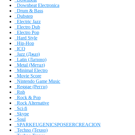
Downbeat Electronica
Drum & Bass
Dubstep
Electric Jazz
Electro Dub
Electro Pop
Hard Style
Hip-Hop
ICQ
Jazz (Джаз)
Latin (Латино)
Metal (Метал)
Minimal Electro
Movie Score
Nintendo Game Music
Reggae (Регги)
Rnb
Rock & Pop
Rock Alternative
Sci-fi
Skype
Soul
SPARKEUGENICSPOSEERCREACION
Techno (Техно)