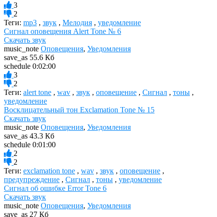
3
2
Теги:
mp3
,
звук
,
Мелодия
,
уведомление
Сигнал оповещения Alert Tone № 6
Скачать звук
music_note
Оповещения
,
Уведомления
save_as
55.6 Кб
schedule
0:02:00
3
2
Теги:
alert tone
,
wav
,
звук
,
оповещение
,
Сигнал
,
тоны
,
уведомление
Восклицательный тон Exclamation Tone № 15
Скачать звук
music_note
Оповещения
,
Уведомления
save_as
43.3 Кб
schedule
0:01:00
2
2
Теги:
exclamation tone
,
wav
,
звук
,
оповещение
,
предупреждение
,
Сигнал
,
тоны
,
уведомление
Сигнал об ошибке Error Tone 6
Скачать звук
music_note
Оповещения
,
Уведомления
save_as
27 Кб