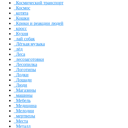
Космический транспорт
Космос
котята
Кошки
Крики и реакции людей
кросс
Кухня
лай собак
Лёгкая музыка
лёд
Леса
лесозаготовки
Лесопилка
Логотипы
Лодки
Лошади
Люди
Магазины
машины
Мебель
Медицина
Мелодии
мертвецы
Места
Металл