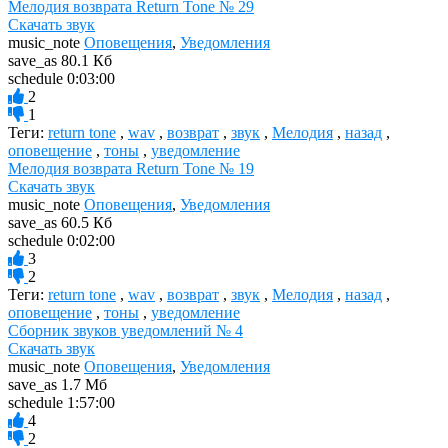
Мелодия возврата Return Tone № 29
Скачать звук
music_note
Оповещения
,
Уведомления
save_as
80.1 Кб
schedule
0:03:00
2
1
Теги:
return tone
,
wav
,
возврат
,
звук
,
Мелодия
,
назад
,
оповещение
,
тоны
,
уведомление
Мелодия возврата Return Tone № 19
Скачать звук
music_note
Оповещения
,
Уведомления
save_as
60.5 Кб
schedule
0:02:00
3
2
Теги:
return tone
,
wav
,
возврат
,
звук
,
Мелодия
,
назад
,
оповещение
,
тоны
,
уведомление
Сборник звуков уведомлений № 4
Скачать звук
music_note
Оповещения
,
Уведомления
save_as
1.7 Мб
schedule
1:57:00
4
2