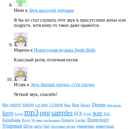
Иван
к
Звук молодой девушки
Я бы не стал слушать этот звук в присутствии жены или
подруги, хотя кому-то такое даже нравится.
Марина
к
Новогодняя музыка Jingle Bells
Классный ритм, отличная песня.
Игорь
к
Звук биения сердца, стук сердца
Четкий звук, спасибо!
Drums
Beat
8bit
90BPM
125BPM
80BPM
Bass
Dendy
120 BPM
film music
mp3
ogg
samples
loop
wav
SFX
БАС
Loops
Synth
Транспорт
Барабаны
Вода
Природа
Сигнал
Музыка для фильмов
Ударные
животные
Шум
авто
движение
быт
бытовые звуки