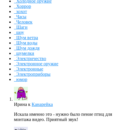
Холодное оружие
Хоррор
хохот
Часы
Человек
Шаги
шоу
Шум ветра
Шум воды
Шум дождя
шумелки
Электричество
Электронное оружие
Электронные
Электроприборы
юмор
Ирина
к
Канарейка
Искала именно это - нужно было пение птиц для
монтажа видео. Приятный звук!