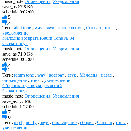
music_note
Оповещения
,
Уведомления
save_as
67.8 Кб
schedule
0:02:00
5
3
Теги:
alert tone
,
wav
,
звук
,
оповещение
,
Сигнал
,
тоны
,
уведомление
Мелодия возврата Return Tone № 34
Скачать звук
music_note
Оповещения
,
Уведомления
save_as
71.9 Кб
schedule
0:02:00
3
2
Теги:
return tone
,
wav
,
возврат
,
звук
,
Мелодия
,
назад
,
оповещение
,
тоны
,
уведомление
Сборник звуков уведомлений
Скачать звук
music_note
Оповещения
,
Уведомления
save_as
1.7 Мб
schedule
1:57:00
7
0
Теги:
mp3
,
notify
,
звук
,
оповещение
,
сборка
,
Сигнал
,
тоны
,
уведомление