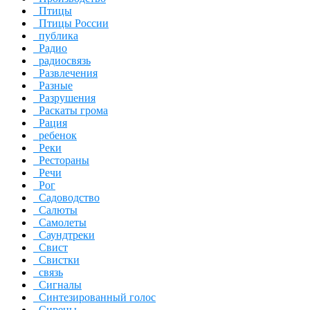
Птицы
Птицы России
публика
Радио
радиосвязь
Развлечения
Разные
Разрушения
Раскаты грома
Рация
ребенок
Реки
Рестораны
Речи
Рог
Садоводство
Салюты
Самолеты
Саундтреки
Свист
Свистки
связь
Сигналы
Синтезированный голос
Сирены