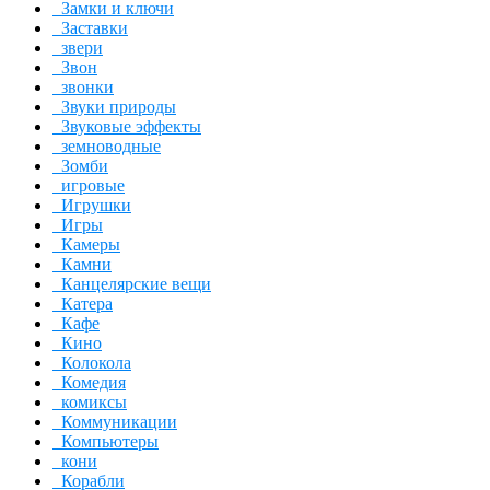
Замки и ключи
Заставки
звери
Звон
звонки
Звуки природы
Звуковые эффекты
земноводные
Зомби
игровые
Игрушки
Игры
Камеры
Камни
Канцелярские вещи
Катера
Кафе
Кино
Колокола
Комедия
комиксы
Коммуникации
Компьютеры
кони
Корабли