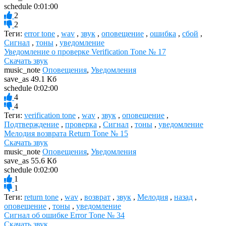
schedule
0:01:00
2
2
Теги:
error tone
,
wav
,
звук
,
оповещение
,
ошибка
,
сбой
,
Сигнал
,
тоны
,
уведомление
Уведомление о проверке Verification Tone № 17
Скачать звук
music_note
Оповещения
,
Уведомления
save_as
49.1 Кб
schedule
0:02:00
4
4
Теги:
verification tone
,
wav
,
звук
,
оповещение
,
Подтверждение
,
проверка
,
Сигнал
,
тоны
,
уведомление
Мелодия возврата Return Tone № 15
Скачать звук
music_note
Оповещения
,
Уведомления
save_as
55.6 Кб
schedule
0:02:00
1
1
Теги:
return tone
,
wav
,
возврат
,
звук
,
Мелодия
,
назад
,
оповещение
,
тоны
,
уведомление
Сигнал об ошибке Error Tone № 34
Скачать звук