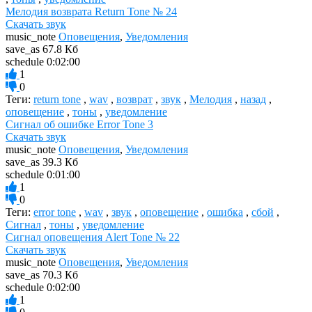
Мелодия возврата Return Tone № 24
Скачать звук
music_note
Оповещения
,
Уведомления
save_as
67.8 Кб
schedule
0:02:00
1
0
Теги:
return tone
,
wav
,
возврат
,
звук
,
Мелодия
,
назад
,
оповещение
,
тоны
,
уведомление
Сигнал об ошибке Error Tone 3
Скачать звук
music_note
Оповещения
,
Уведомления
save_as
39.3 Кб
schedule
0:01:00
1
0
Теги:
error tone
,
wav
,
звук
,
оповещение
,
ошибка
,
сбой
,
Сигнал
,
тоны
,
уведомление
Сигнал оповещения Alert Tone № 22
Скачать звук
music_note
Оповещения
,
Уведомления
save_as
70.3 Кб
schedule
0:02:00
1