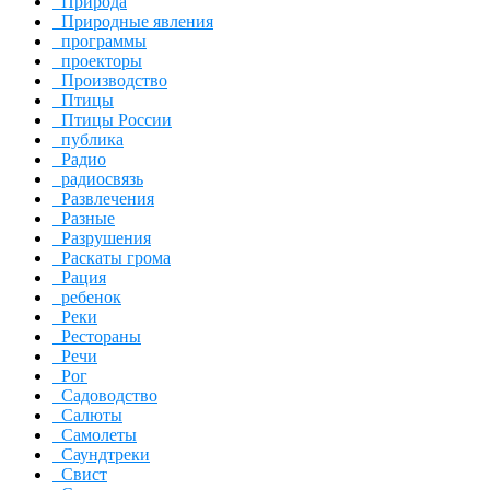
Природа
Природные явления
программы
проекторы
Производство
Птицы
Птицы России
публика
Радио
радиосвязь
Развлечения
Разные
Разрушения
Раскаты грома
Рация
ребенок
Реки
Рестораны
Речи
Рог
Садоводство
Салюты
Самолеты
Саундтреки
Свист