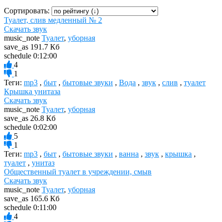
Сортировать:
Туалет, слив медленный № 2
Скачать звук
music_note
Туалет
,
уборная
save_as
191.7 Кб
schedule
0:12:00
4
1
Теги:
mp3
,
быт
,
бытовые звуки
,
Вода
,
звук
,
слив
,
туалет
Крышка унитаза
Скачать звук
music_note
Туалет
,
уборная
save_as
26.8 Кб
schedule
0:02:00
5
1
Теги:
mp3
,
быт
,
бытовые звуки
,
ванна
,
звук
,
крышка
,
туалет
,
унитаз
Общественный туалет в учреждении, смыв
Скачать звук
music_note
Туалет
,
уборная
save_as
165.6 Кб
schedule
0:11:00
4