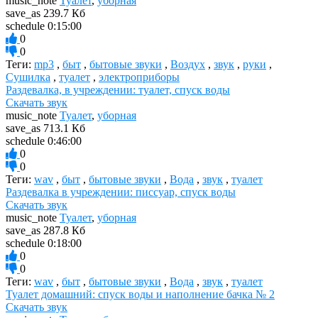
music_note
Туалет
,
уборная
save_as
239.7 Кб
schedule
0:15:00
0
0
Теги:
mp3
,
быт
,
бытовые звуки
,
Воздух
,
звук
,
руки
,
Сушилка
,
туалет
,
электроприборы
Раздевалка, в учреждении: туалет, спуск воды
Скачать звук
music_note
Туалет
,
уборная
save_as
713.1 Кб
schedule
0:46:00
0
0
Теги:
wav
,
быт
,
бытовые звуки
,
Вода
,
звук
,
туалет
Раздевалка в учреждении: писсуар, спуск воды
Скачать звук
music_note
Туалет
,
уборная
save_as
287.8 Кб
schedule
0:18:00
0
0
Теги:
wav
,
быт
,
бытовые звуки
,
Вода
,
звук
,
туалет
Туалет домашний: спуск воды и наполнение бачка № 2
Скачать звук