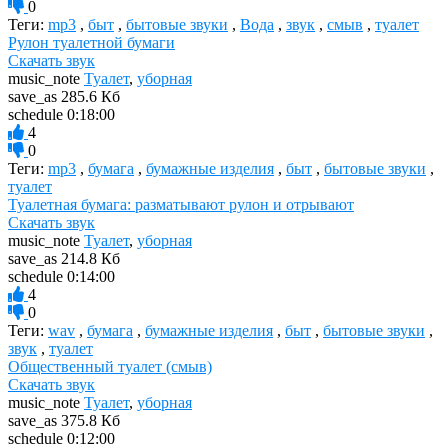
0
Теги:
mp3
,
быт
,
бытовые звуки
,
Вода
,
звук
,
смыв
,
туалет
Рулон туалетной бумаги
Скачать звук
music_note
Туалет
,
уборная
save_as
285.6 Кб
schedule
0:18:00
4
0
Теги:
mp3
,
бумага
,
бумажные изделия
,
быт
,
бытовые звуки
,
туалет
Туалетная бумага: разматывают рулон и отрывают
Скачать звук
music_note
Туалет
,
уборная
save_as
214.8 Кб
schedule
0:14:00
4
0
Теги:
wav
,
бумага
,
бумажные изделия
,
быт
,
бытовые звуки
,
звук
,
туалет
Общественный туалет (смыв)
Скачать звук
music_note
Туалет
,
уборная
save_as
375.8 Кб
schedule
0:12:00