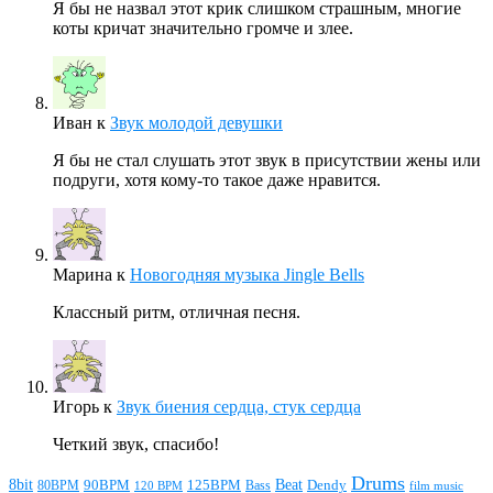
Я бы не назвал этот крик слишком страшным, многие
коты кричат значительно громче и злее.
Иван
к
Звук молодой девушки
Я бы не стал слушать этот звук в присутствии жены или
подруги, хотя кому-то такое даже нравится.
Марина
к
Новогодняя музыка Jingle Bells
Классный ритм, отличная песня.
Игорь
к
Звук биения сердца, стук сердца
Четкий звук, спасибо!
Drums
Beat
8bit
90BPM
125BPM
80BPM
Bass
Dendy
120 BPM
film music