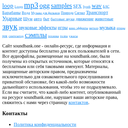
mp3
ogg
samples
loop
wav
SFX
БАС
Loops
Synth
Транспорт
Барабаны
Вода
Природа
Сигнал
Музыка для фильмов
Ударные
животные
Шум
авто
движение
быт
бытовые звуки
звук
звуковые эффекты
музыка
игры
металл
птицы
кино эффекты
сэмплы
рок
синтезатор
толпа
ужасы
техника
Сайт soundbank.one - онлайн-ресурс, где информация и
контент доступны бесплатно для всех пользователей в сети.
Все аудиофайлы, размещенные на soundbank.one, были
получены из открытых источников, которые относятся к
бесплатным или себя таковыми именуют. Материалы,
защищенные авторским правом, предназначены
исключительно для ознакомительного прослушивания в
приватной обстановке, без какой-либо возможности
дальнейшего использования, чтобы это не подразумевало.
Если вы считаете, что какой-либо контент, опубликованный
на ресурсе soundbank.one, нарушает ваши авторские права,
свяжитесь с нами через страницу
контактов
.
Контакты
Политика конфиденциальности