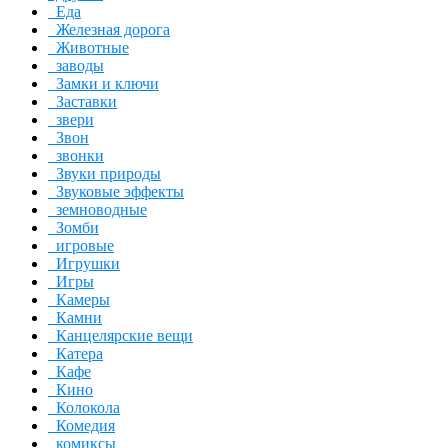
Еда
Железная дорога
Животные
заводы
Замки и ключи
Заставки
звери
Звон
звонки
Звуки природы
Звуковые эффекты
земноводные
Зомби
игровые
Игрушки
Игры
Камеры
Камни
Канцелярские вещи
Катера
Кафе
Кино
Колокола
Комедия
комиксы