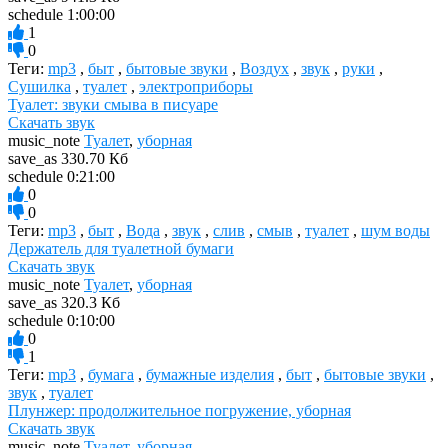
schedule
1:00:00
1
0
Теги:
mp3
,
быт
,
бытовые звуки
,
Воздух
,
звук
,
руки
,
Сушилка
,
туалет
,
электроприборы
Туалет: звуки смыва в писуаре
Скачать звук
music_note
Туалет
,
уборная
save_as
330.70 Кб
schedule
0:21:00
0
0
Теги:
mp3
,
быт
,
Вода
,
звук
,
слив
,
смыв
,
туалет
,
шум воды
Держатель для туалетной бумаги
Скачать звук
music_note
Туалет
,
уборная
save_as
320.3 Кб
schedule
0:10:00
0
1
Теги:
mp3
,
бумага
,
бумажные изделия
,
быт
,
бытовые звуки
,
звук
,
туалет
Плунжер: продолжительное погружение, уборная
Скачать звук
music_note
Туалет
,
уборная