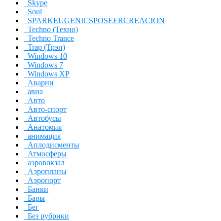
Skype
Soul
SPARKEUGENICSPOSEERCREACION
Techno (Техно)
Techno Trance
Trap (Трэп)
Windows 10
Windows 7
Windows XP
Аварии
авиа
Авто
Авто-спорт
Автобусы
Анатомия
анимация
Аплодисменты
Атмосферы
аэровокзал
Аэропланы
Аэропорт
Банки
Бары
Бег
Без рубрики