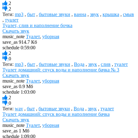
2
2
Теги:
mp3
,
быт
,
бытовые звуки
,
ванна
,
звук
,
крышка
,
смыв
,
туалет
Туалет, слив и наполнение бочка
Скачать звук
music_note
Туалет
,
уборная
save_as
914.7 Кб
schedule
0:59:00
2
0
Теги:
mp3
,
быт
,
бытовые звуки
,
Вода
,
звук
,
слив
,
туалет
Туалет домашний: спуск воды и наполнение бачка № 3
Скачать звук
music_note
Туалет
,
уборная
save_as
0.9 Мб
schedule
1:03:00
2
0
Теги:
wav
,
быт
,
бытовые звуки
,
Вода
,
звук
,
туалет
Туалет домашний: спуск воды и наполнение бачка
Скачать звук
music_note
Туалет
,
уборная
save_as
1 Мб
schedule
1:09:00