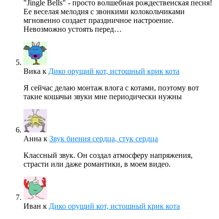
"Jingle Bells" - просто волшебная рождественская песня!
Ее веселая мелодия с звонкими колокольчиками
мгновенно создает праздничное настроение.
Невозможно устоять перед…
Вика
к
Дико орущий кот, истошный крик кота
Я сейчас делаю монтаж влога с котами, поэтому вот
такие кошачьи звуки мне периодически нужны
Анна
к
Звук биения сердца, стук сердца
Классный звук. Он создал атмосферу напряжения,
страсти или даже романтики, в моем видео.
Иван
к
Дико орущий кот, истошный крик кота