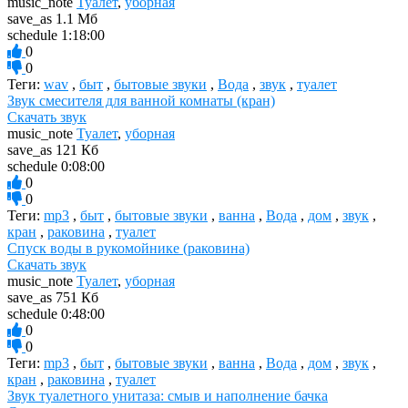
music_note
Туалет
,
уборная
save_as
1.1 Мб
schedule
1:18:00
0
0
Теги:
wav
,
быт
,
бытовые звуки
,
Вода
,
звук
,
туалет
Звук смесителя для ванной комнаты (кран)
Скачать звук
music_note
Туалет
,
уборная
save_as
121 Кб
schedule
0:08:00
0
0
Теги:
mp3
,
быт
,
бытовые звуки
,
ванна
,
Вода
,
дом
,
звук
,
кран
,
раковина
,
туалет
Спуск воды в рукомойнике (раковина)
Скачать звук
music_note
Туалет
,
уборная
save_as
751 Кб
schedule
0:48:00
0
0
Теги:
mp3
,
быт
,
бытовые звуки
,
ванна
,
Вода
,
дом
,
звук
,
кран
,
раковина
,
туалет
Звук туалетного унитаза: смыв и наполнение бачка