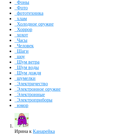
Фоны
Фото
фототехника
хлам
Холодное оружие
Хоррор
хохот
Часы
Человек
Шаги
шоу
Шум ветра
Шум воды
Шум дождя
шумелки
Электричество
Электронное оружие
Электронные
Электроприборы
юмор
Ирина
к
Канарейка