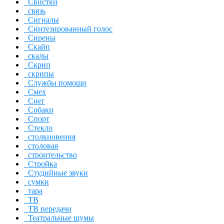
Свистки
связь
Сигналы
Синтезированный голос
Сирены
Скайп
скалы
Скрип
скрипы
Службы помощи
Смех
Снег
Собаки
Спорт
Стекло
столкновения
столовая
строительство
Стройка
Студийные звуки
сумки
тара
ТВ
ТВ передачи
Театральные шумы