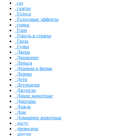
газ
газеты
Голоса
Голосовые эффекты
гонки
Горн
Города и страны
Гроза
Гудки
Двери
Движение
Деньги
Деревня и ферма
Дерево
Дети
Детонация
Джунгли
Дикие животные
Дикторы
Дождь
Дом
Домашние животные
досуг
древесина
другие