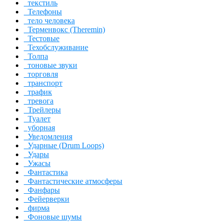
текстиль
Телефоны
тело человека
Терменвокс (Theremin)
Тестовые
Техобслуживание
Толпа
тоновые звуки
торговля
транспорт
трафик
тревога
Трейлеры
Туалет
уборная
Уведомления
Ударные (Drum Loops)
Удары
Ужасы
Фантастика
Фантастические атмосферы
Фанфары
Фейерверки
фирма
Фоновые шумы