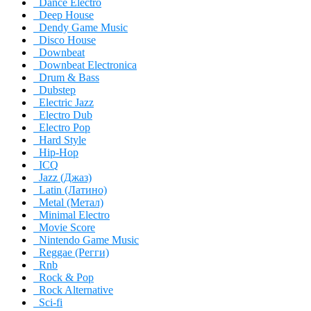
Dance Electro
Deep House
Dendy Game Music
Disco House
Downbeat
Downbeat Electronica
Drum & Bass
Dubstep
Electric Jazz
Electro Dub
Electro Pop
Hard Style
Hip-Hop
ICQ
Jazz (Джаз)
Latin (Латино)
Metal (Метал)
Minimal Electro
Movie Score
Nintendo Game Music
Reggae (Регги)
Rnb
Rock & Pop
Rock Alternative
Sci-fi