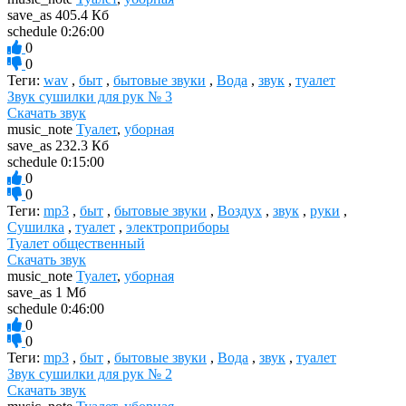
save_as
405.4 Кб
schedule
0:26:00
0
0
Теги:
wav
,
быт
,
бытовые звуки
,
Вода
,
звук
,
туалет
Звук сушилки для рук № 3
Скачать звук
music_note
Туалет
,
уборная
save_as
232.3 Кб
schedule
0:15:00
0
0
Теги:
mp3
,
быт
,
бытовые звуки
,
Воздух
,
звук
,
руки
,
Сушилка
,
туалет
,
электроприборы
Туалет общественный
Скачать звук
music_note
Туалет
,
уборная
save_as
1 Мб
schedule
0:46:00
0
0
Теги:
mp3
,
быт
,
бытовые звуки
,
Вода
,
звук
,
туалет
Звук сушилки для рук № 2
Скачать звук