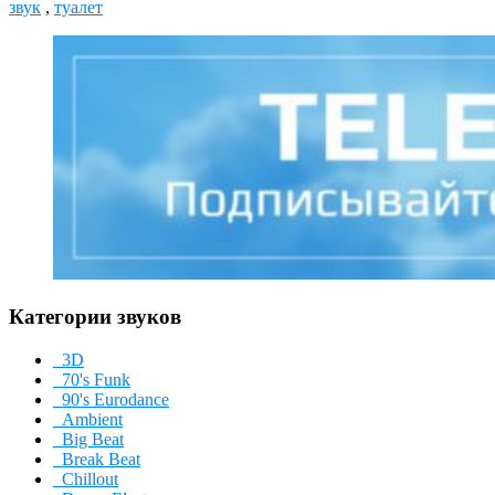
звук
,
туалет
Категории звуков
3D
70's Funk
90's Eurodance
Ambient
Big Beat
Break Beat
Chillout