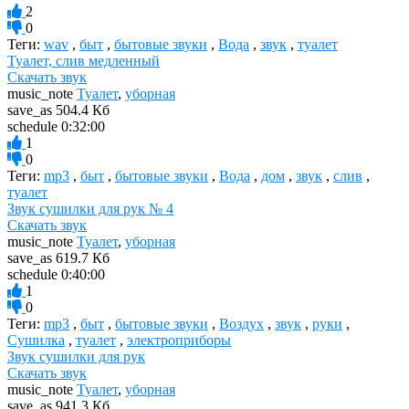
2
0
Теги:
wav
,
быт
,
бытовые звуки
,
Вода
,
звук
,
туалет
Туалет, слив медленный
Скачать звук
music_note
Туалет
,
уборная
save_as
504.4 Кб
schedule
0:32:00
1
0
Теги:
mp3
,
быт
,
бытовые звуки
,
Вода
,
дом
,
звук
,
слив
,
туалет
Звук сушилки для рук № 4
Скачать звук
music_note
Туалет
,
уборная
save_as
619.7 Кб
schedule
0:40:00
1
0
Теги:
mp3
,
быт
,
бытовые звуки
,
Воздух
,
звук
,
руки
,
Сушилка
,
туалет
,
электроприборы
Звук сушилки для рук
Скачать звук
music_note
Туалет
,
уборная
save_as
941.3 Кб