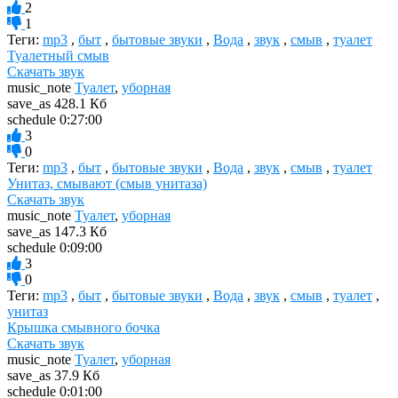
2
1
Теги:
mp3
,
быт
,
бытовые звуки
,
Вода
,
звук
,
смыв
,
туалет
Туалетный смыв
Скачать звук
music_note
Туалет
,
уборная
save_as
428.1 Кб
schedule
0:27:00
3
0
Теги:
mp3
,
быт
,
бытовые звуки
,
Вода
,
звук
,
смыв
,
туалет
Унитаз, смывают (смыв унитаза)
Скачать звук
music_note
Туалет
,
уборная
save_as
147.3 Кб
schedule
0:09:00
3
0
Теги:
mp3
,
быт
,
бытовые звуки
,
Вода
,
звук
,
смыв
,
туалет
,
унитаз
Крышка смывного бочка
Скачать звук
music_note
Туалет
,
уборная
save_as
37.9 Кб
schedule
0:01:00