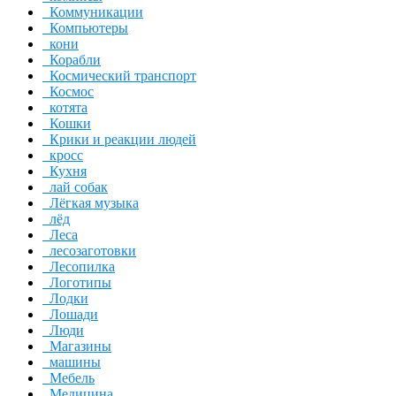
Коммуникации
Компьютеры
кони
Корабли
Космический транспорт
Космос
котята
Кошки
Крики и реакции людей
кросс
Кухня
лай собак
Лёгкая музыка
лёд
Леса
лесозаготовки
Лесопилка
Логотипы
Лодки
Лошади
Люди
Магазины
машины
Мебель
Медицина