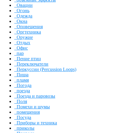
Овации
Огонь
Одежда
Окна
Оповещения
Оргтехника
Оружие
Отдых
Офис
пар
Пение птиц
Переключатели
Перкуссии (Percussion Loops)
Пища
пламя
Погода
поезда
Поезда и паровозы
Поля
Помехи и шумы
помещения
Посуда
Приборы и техника
приколы