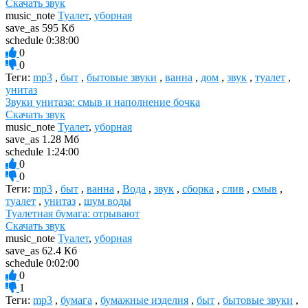
Скачать звук
music_note
Туалет
,
уборная
save_as
595 Кб
schedule
0:38:00
0
0
Теги:
mp3
,
быт
,
бытовые звуки
,
ванна
,
дом
,
звук
,
туалет
,
унитаз
Звуки унитаза: смыв и наполнение бочка
Скачать звук
music_note
Туалет
,
уборная
save_as
1.28 Мб
schedule
1:24:00
0
0
Теги:
mp3
,
быт
,
ванна
,
Вода
,
звук
,
сборка
,
слив
,
смыв
,
туалет
,
унитаз
,
шум воды
Туалетная бумага: отрывают
Скачать звук
music_note
Туалет
,
уборная
save_as
62.4 Кб
schedule
0:02:00
0
1
Теги:
mp3
,
бумага
,
бумажные изделия
,
быт
,
бытовые звуки
,