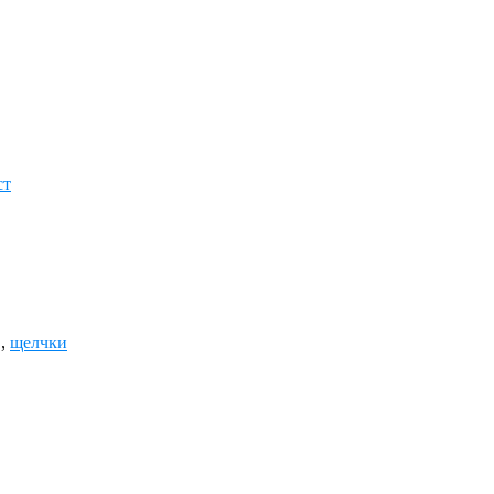
ст
,
щелчки