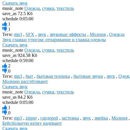
Скачать звук
music_note
Одежда
,
сумки
,
текстиль
save_as
72.5 Кб
schedule
0:05:00
1
1
Теги:
mp3
,
SFX
,
звук
,
звуковые эффекты
,
Молния
,
Одежда
Звук глажки утюгом: отпаривание и глажка одежды
Скачать звук
music_note
Одежда
,
сумки
,
текстиль
save_as
924.58 Кб
schedule
0:59:00
2
0
Теги:
mp3
,
быт
,
бытовая техника
,
бытовые звуки
,
звук
,
Одеж
Молнию расстёгивают
Скачать звук
music_note
Одежда
,
сумки
,
текстиль
save_as
84.2 Кб
schedule
0:05:00
1
0
Теги:
mp3
,
zipper
,
гардероб
,
застежка
,
звук
,
змейка
,
Молния
Бейсбольную кепку надевают
Скачать звук