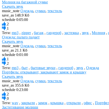
Молния на багажной сумке
Скачать звук
music_note
Одежда
,
сумки
,
текстиль
save_as
148.9 Кб
schedule
0:05:00
2
1
Теги:
mp3
,
zipper
,
багаж
,
гардероб
,
застежка
,
звук
,
Молния
,
Одежда: пальто падает
Скачать звук
music_note
Одежда
,
сумки
,
текстиль
save_as
21.1 Кб
schedule
0:01:00
1
2
Теги:
mp3
,
быт
,
бытовые звуки
,
гардероб
,
звук
,
Одежда
Портфель: открывают, закрывают замок и крышку
Скачать звук
music_note
Одежда
,
сумки
,
текстиль
save_as
355.6 Кб
schedule
0:23:00
2
0
Теги:
wav
,
закрыли
,
замок
,
крышка
,
открыли
,
офис
,
Портфе
Застегивание молнии