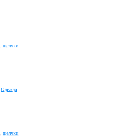
,
щелчки
,
Одежда
,
щелчки