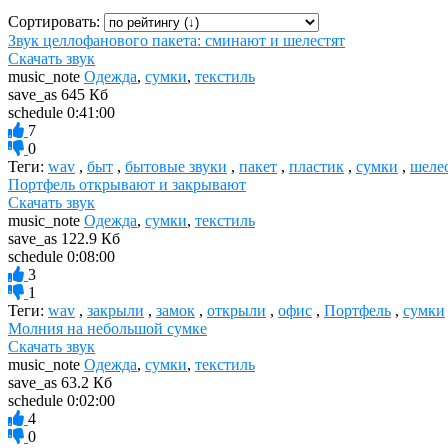
Сортировать:
Звук целлофанового пакета: сминают и шелестят
Скачать звук
music_note
Одежда
,
сумки
,
текстиль
save_as
645 Кб
schedule
0:41:00
7
0
Теги:
wav
,
быт
,
бытовые звуки
,
пакет
,
пластик
,
сумки
,
шеле
Портфель открывают и закрывают
Скачать звук
music_note
Одежда
,
сумки
,
текстиль
save_as
122.9 Кб
schedule
0:08:00
3
1
Теги:
wav
,
закрыли
,
замок
,
открыли
,
офис
,
Портфель
,
сумки
Молния на небольшой сумке
Скачать звук
music_note
Одежда
,
сумки
,
текстиль
save_as
63.2 Кб
schedule
0:02:00
4
0