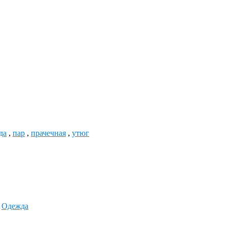
да
,
пар
,
прачечная
,
утюг
,
Одежда