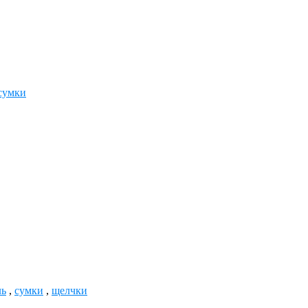
сумки
ль
,
сумки
,
щелчки