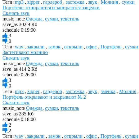
Теги:
mp3
,
zipper
,
гардероб
,
застежка
,
звук
,
Молния
,
сумки
Портфель: отпираются и запираются защелки
Скачать звук
music_note
Одежда
,
сумки
,
текстиль
save_as
302.9 Кб
schedule
0:19:00
3
0
Теги:
wav
,
закрыли
,
замок
,
открыли
,
офис
,
Портфель
,
сумки
Застегивают молнию
Скачать звук
music_note
Одежда
,
сумки
,
текстиль
save_as
414.2 Кб
schedule
0:26:00
3
0
Теги:
mp3
,
zipper
,
гардероб
,
застежка
,
звук
,
змейка
,
Молния
Портфель открывают и закрывают № 2
Скачать звук
music_note
Одежда
,
сумки
,
текстиль
save_as
285 Кб
schedule
0:18:00
2
2
Теги:
wav
,
закрыли
,
замок
,
открыли
,
офис
,
Портфель
,
сумки