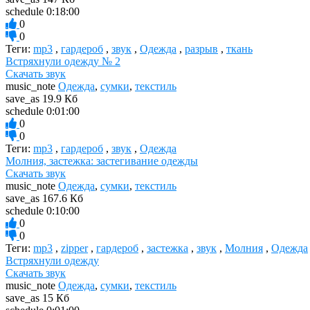
schedule
0:18:00
0
0
Теги:
mp3
,
гардероб
,
звук
,
Одежда
,
разрыв
,
ткань
Встряхнули одежду № 2
Скачать звук
music_note
Одежда
,
сумки
,
текстиль
save_as
19.9 Кб
schedule
0:01:00
0
0
Теги:
mp3
,
гардероб
,
звук
,
Одежда
Молния, застежка: застегивание одежды
Скачать звук
music_note
Одежда
,
сумки
,
текстиль
save_as
167.6 Кб
schedule
0:10:00
0
0
Теги:
mp3
,
zipper
,
гардероб
,
застежка
,
звук
,
Молния
,
Одежда
Встряхнули одежду
Скачать звук
music_note
Одежда
,
сумки
,
текстиль
save_as
15 Кб