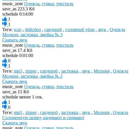
music_note
Одежда
,
сумки
,
текстиль
save_as
223.3 Кб
schedule
0:14:00
1
1
Теги:
wav
,
бейсбол
,
гардероб
,
головной убор
,
звук
,
Одежда
Молния, застежка, змейка № 3
Скачать звук
music_note
Одежда
,
сумки
,
текстиль
save_as
17.4 Кб
schedule
0:01:00
0
1
Теги:
mp3
,
zipper
,
гардероб
,
застежка
,
звук
,
Молния
,
Одежда
Молния, застежка, змейка № 2
Скачать звук
music_note
Одежда
,
сумки
,
текстиль
save_as
15 Кб
schedule
менее 1 сек.
1
0
Теги:
mp3
,
zipper
,
гардероб
,
застежка
,
звук
,
Молния
,
Одежда
Соломенную шляпу надевают и снимают
Скачать звук
music_note
Одежда
,
сумки
,
текстиль