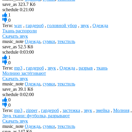
save_as
323.7 Кб
schedule
0:21:00
1
0
Теги:
wav
,
гардероб
,
головной убор
,
звук
,
Одежда
Ткань распороли
Скачать звук
music_note
Одежда
,
сумки
,
текстиль
save_as
52.5 Кб
schedule
0:03:00
1
0
Теги:
mp3
,
гардероб
,
звук
,
Одежда
,
разрыв
,
ткань
Молнию застёгивают
Скачать звук
music_note
Одежда
,
сумки
,
текстиль
save_as
39.1 Кб
schedule
0:02:00
0
0
Теги:
mp3
,
zipper
,
гардероб
,
застежка
,
звук
,
змейка
,
Молния
Звук ткани: футболка, разрывают
Скачать звук
music_note
Одежда
,
сумки
,
текстиль
save_as
147 Кб