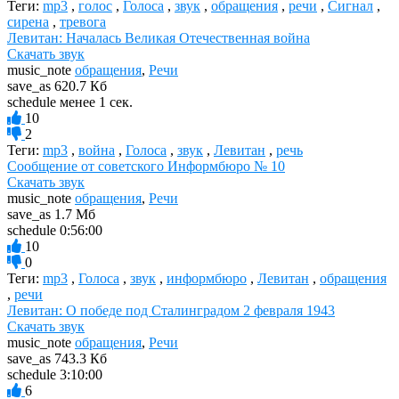
Теги:
mp3
,
голос
,
Голоса
,
звук
,
обращения
,
речи
,
Сигнал
,
сирена
,
тревога
Левитан: Началась Великая Отечественная война
Скачать звук
music_note
обращения
,
Речи
save_as
620.7 Кб
schedule
менее 1 сек.
10
2
Теги:
mp3
,
война
,
Голоса
,
звук
,
Левитан
,
речь
Сообщение от советского Информбюро № 10
Скачать звук
music_note
обращения
,
Речи
save_as
1.7 Мб
schedule
0:56:00
10
0
Теги:
mp3
,
Голоса
,
звук
,
информбюро
,
Левитан
,
обращения
,
речи
Левитан: О победе под Сталинградом 2 февраля 1943
Скачать звук
music_note
обращения
,
Речи
save_as
743.3 Кб
schedule
3:10:00
6