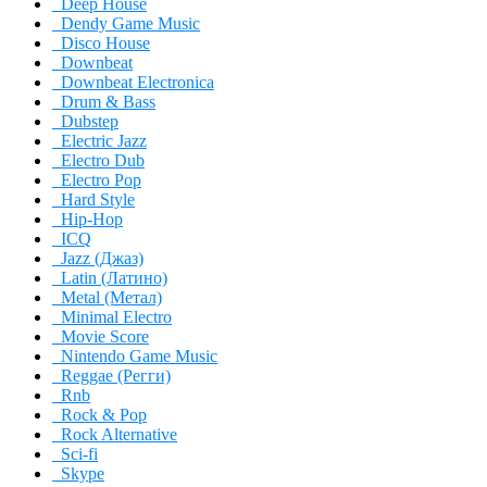
Deep House
Dendy Game Music
Disco House
Downbeat
Downbeat Electronica
Drum & Bass
Dubstep
Electric Jazz
Electro Dub
Electro Pop
Hard Style
Hip-Hop
ICQ
Jazz (Джаз)
Latin (Латино)
Metal (Метал)
Minimal Electro
Movie Score
Nintendo Game Music
Reggae (Регги)
Rnb
Rock & Pop
Rock Alternative
Sci-fi
Skype