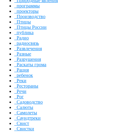
Природные явления
программы
проекторы
Производство
Птицы
Птицы России
публика
Радио
радиосвязь
Развлечения
Разные
Разрушения
Раскаты грома
Рация
ребенок
Реки
Рестораны
Речи
Рог
Садоводство
Салюты
Самолеты
Саундтреки
Свист
Свистки