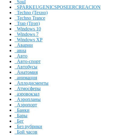
Soul
SPARKEUGENICSPOSEERCREACION
Techno (Техно)
Techno Trance
Trap (Трэп)
Windows 10
Windows 7
Windows XP
Аварии
авиа
Авто
Авто-спорт
Автобусы
Анатомия
анимация
Аплодисменты
Атмосферы
аэровокзал
Аэропланы
Аэропорт
Банки
Бары
Бег
Без рубрики
Бой часов