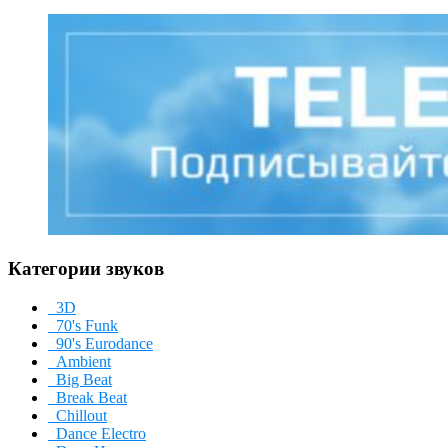
Категории звуков
3D
70's Funk
90's Eurodance
Ambient
Big Beat
Break Beat
Chillout
Dance Electro