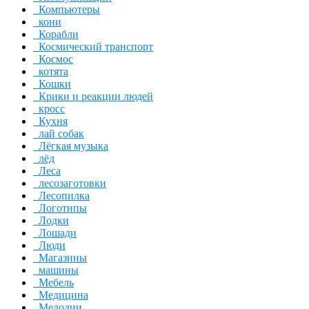
Компьютеры
кони
Корабли
Космический транспорт
Космос
котята
Кошки
Крики и реакции людей
кросс
Кухня
лай собак
Лёгкая музыка
лёд
Леса
лесозаготовки
Лесопилка
Логотипы
Лодки
Лошади
Люди
Магазины
машины
Мебель
Медицина
Мелодии