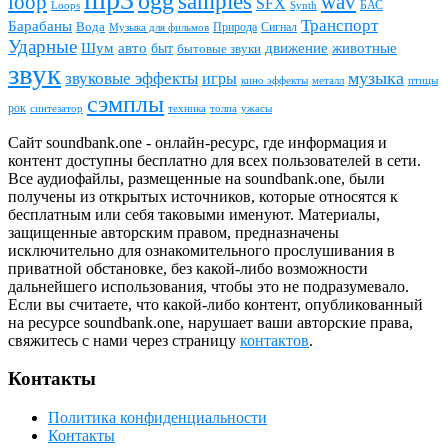
ogg
samples
loop
wav
SFX
БАС
Loops
Synth
Транспорт
Барабаны
Вода
Природа
Сигнал
Музыка для фильмов
Ударные
животные
Шум
авто
движение
быт
бытовые звуки
звук
звуковые эффекты
музыка
игры
металл
птицы
кино эффекты
сэмплы
рок
синтезатор
толпа
ужасы
техника
Сайт soundbank.one - онлайн-ресурс, где информация и
контент доступны бесплатно для всех пользователей в сети.
Все аудиофайлы, размещенные на soundbank.one, были
получены из открытых источников, которые относятся к
бесплатным или себя таковыми именуют. Материалы,
защищенные авторским правом, предназначены
исключительно для ознакомительного прослушивания в
приватной обстановке, без какой-либо возможности
дальнейшего использования, чтобы это не подразумевало.
Если вы считаете, что какой-либо контент, опубликованный
на ресурсе soundbank.one, нарушает ваши авторские права,
свяжитесь с нами через страницу
контактов
.
Контакты
Политика конфиденциальности
Контакты