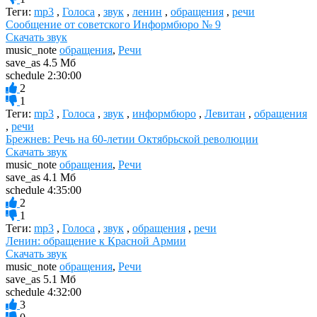
Теги:
mp3
,
Голоса
,
звук
,
ленин
,
обращения
,
речи
Сообщение от советского Информбюро № 9
Скачать звук
music_note
обращения
,
Речи
save_as
4.5 Мб
schedule
2:30:00
2
1
Теги:
mp3
,
Голоса
,
звук
,
информбюро
,
Левитан
,
обращения
,
речи
Брежнев: Речь на 60-летии Октябрьской революции
Скачать звук
music_note
обращения
,
Речи
save_as
4.1 Мб
schedule
4:35:00
2
1
Теги:
mp3
,
Голоса
,
звук
,
обращения
,
речи
Ленин: обращение к Красной Армии
Скачать звук
music_note
обращения
,
Речи
save_as
5.1 Мб
schedule
4:32:00
3