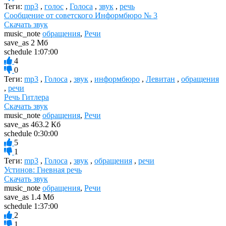
Теги:
mp3
,
голос
,
Голоса
,
звук
,
речь
Сообщение от советского Информбюро № 3
Скачать звук
music_note
обращения
,
Речи
save_as
2 Мб
schedule
1:07:00
4
0
Теги:
mp3
,
Голоса
,
звук
,
информбюро
,
Левитан
,
обращения
,
речи
Речь Гитлера
Скачать звук
music_note
обращения
,
Речи
save_as
463.2 Кб
schedule
0:30:00
5
1
Теги:
mp3
,
Голоса
,
звук
,
обращения
,
речи
Устинов: Гневная речь
Скачать звук
music_note
обращения
,
Речи
save_as
1.4 Мб
schedule
1:37:00
2
1