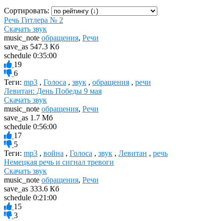
Сортировать:
Речь Гитлера № 2
Скачать звук
music_note
обращения
,
Речи
save_as
547.3 Кб
schedule
0:35:00
19
6
Теги:
mp3
,
Голоса
,
звук
,
обращения
,
речи
Левитан: День Победы 9 мая
Скачать звук
music_note
обращения
,
Речи
save_as
1.7 Мб
schedule
0:56:00
17
5
Теги:
mp3
,
война
,
Голоса
,
звук
,
Левитан
,
речь
Немецкая речь и сигнал тревоги
Скачать звук
music_note
обращения
,
Речи
save_as
333.6 Кб
schedule
0:21:00
15
3