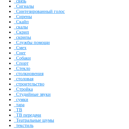
связь
Сигналы
Синтезированный голос
Сирены
Скайп
скалы
Скрип
скрипы
Службы помощи
Смех
Снег
Собаки
Спорт
Стекло
столкновения
столовая
строительство
Стройка
Студийные звуки
сумки
тара
ТВ
ТВ передачи
Театральные шумы
текстиль