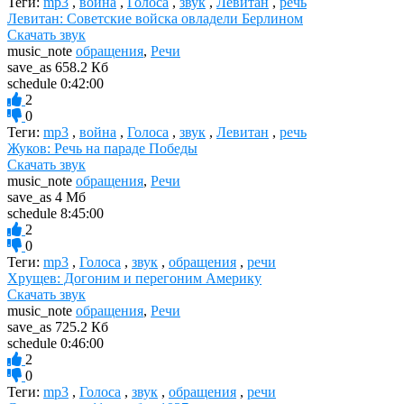
Теги:
mp3
,
война
,
Голоса
,
звук
,
Левитан
,
речь
Левитан: Советские войска овладели Берлином
Скачать звук
music_note
обращения
,
Речи
save_as
658.2 Кб
schedule
0:42:00
2
0
Теги:
mp3
,
война
,
Голоса
,
звук
,
Левитан
,
речь
Жуков: Речь на параде Победы
Скачать звук
music_note
обращения
,
Речи
save_as
4 Мб
schedule
8:45:00
2
0
Теги:
mp3
,
Голоса
,
звук
,
обращения
,
речи
Хрущев: Догоним и перегоним Америку
Скачать звук
music_note
обращения
,
Речи
save_as
725.2 Кб
schedule
0:46:00
2
0
Теги:
mp3
,
Голоса
,
звук
,
обращения
,
речи