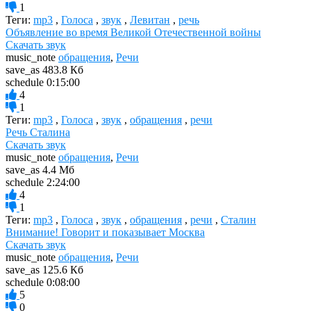
1
Теги:
mp3
,
Голоса
,
звук
,
Левитан
,
речь
Объявление во время Великой Отечественной войны
Скачать звук
music_note
обращения
,
Речи
save_as
483.8 Кб
schedule
0:15:00
4
1
Теги:
mp3
,
Голоса
,
звук
,
обращения
,
речи
Речь Cталина
Скачать звук
music_note
обращения
,
Речи
save_as
4.4 Мб
schedule
2:24:00
4
1
Теги:
mp3
,
Голоса
,
звук
,
обращения
,
речи
,
Сталин
Внимание! Говорит и показывает Москва
Скачать звук
music_note
обращения
,
Речи
save_as
125.6 Кб
schedule
0:08:00
5
0