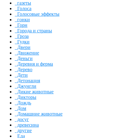
газеты
Голоса
Голосовые эффекты
гонки
Горн
Города и страны
Гроза
Гудки
Двери
Движение
Деньги
Деревня и ферма
Дерево
Дети
Детонация
Джунгли
Дикие животные
Дикторы
Дождь
Дом
Домашние животные
досуг
древесина
другие
Еда