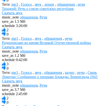
0
Теги:
mp3
,
Голоса
,
звук
,
ленин
,
обращения
,
речи
Троцкий: Речь о союзе советских республик
Скачать звук
music_note
обращения
,
Речи
save_as
1.5 Мб
schedule
3:26:00
2
0
Теги:
mp3
,
Голоса
,
звук
,
обращения
,
речи
Радиописьмо во время Великой Отечественной войны
Скачать звук
music_note
обращения
,
Речи
save_as
1.2 Мб
schedule
0:42:00
3
0
Теги:
mp3
,
Голоса
,
звук
,
обращения
,
радио
,
речи
,
Связь
Левитан: Сообщение о прорыве блокады Ленинграда 1943
Скачать звук
music_note
обращения
,
Речи
save_as
3.7 Мб
schedule
2:45:00
2
0