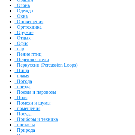
Огонь
Одежда
Окна
Оповещения
Оргтехника
Оружие
Отдых
Офис
пар
Пение птиц
Переключатели
Перкуссии (Percussion Loops)
Пища
пламя
Погода
поезда
Поезда и паровозы
Поля
Помехи и шумы
помещения
Посуда
Приборы и техника
приколы
Природа