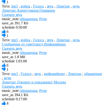
1
Теги:
mp3
,
война
,
Голоса
,
звук
,
Левитан
,
речь
Левитан: Капитуляция Германии
Скачать звук
music_note
обращения
,
Речи
save_as
391.7 Кб
schedule
0:50:00
6
1
Теги:
mp3
,
война
,
Голоса
,
звук
,
Левитан
,
речь
Сообщение от советского Информбюро
Скачать звук
music_note
обращения
,
Речи
save_as
1.8 Мб
schedule
1:01:00
6
1
Теги:
mp3
,
Голоса
,
звук
,
информбюро
,
Левитан
,
обращения
,
речи
Левитан: Говорит и показывает Москва
Скачать звук
music_note
обращения
,
Речи
save_as
394.1 Кб
schedule
0:17:00
4