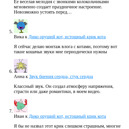
Ее веселая мелодия с звонкими колокольчиками
мгновенно создает праздничное настроение.
Невозможно устоять перед…
Вика
к
Дико орущий кот, истошный крик кота
Я сейчас делаю монтаж влога с котами, поэтому вот
такие кошачьи звуки мне периодически нужны
Анна
к
Звук биения сердца, стук сердца
Классный звук. Он создал атмосферу напряжения,
страсти или даже романтики, в моем видео.
Иван
к
Дико орущий кот, истошный крик кота
Я бы не назвал этот крик слишком страшным, многие