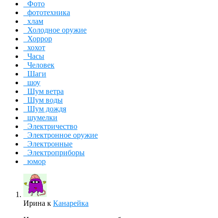
Фото
фототехника
хлам
Холодное оружие
Хоррор
хохот
Часы
Человек
Шаги
шоу
Шум ветра
Шум воды
Шум дождя
шумелки
Электричество
Электронное оружие
Электронные
Электроприборы
юмор
Ирина
к
Канарейка