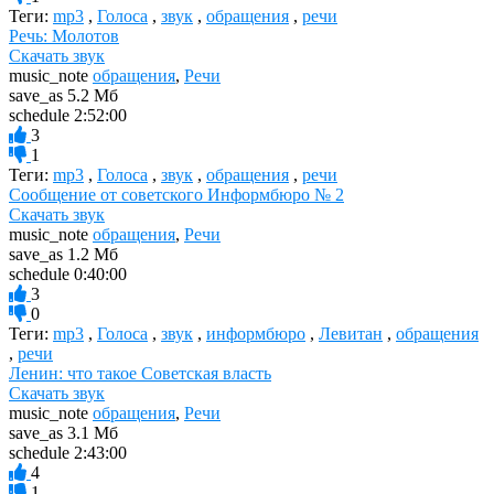
Теги:
mp3
,
Голоса
,
звук
,
обращения
,
речи
Речь: Молотов
Скачать звук
music_note
обращения
,
Речи
save_as
5.2 Мб
schedule
2:52:00
3
1
Теги:
mp3
,
Голоса
,
звук
,
обращения
,
речи
Сообщение от советского Информбюро № 2
Скачать звук
music_note
обращения
,
Речи
save_as
1.2 Мб
schedule
0:40:00
3
0
Теги:
mp3
,
Голоса
,
звук
,
информбюро
,
Левитан
,
обращения
,
речи
Ленин: что такое Советская власть
Скачать звук
music_note
обращения
,
Речи
save_as
3.1 Мб
schedule
2:43:00
4
1