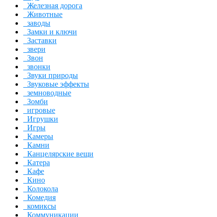
Железная дорога
Животные
заводы
Замки и ключи
Заставки
звери
Звон
звонки
Звуки природы
Звуковые эффекты
земноводные
Зомби
игровые
Игрушки
Игры
Камеры
Камни
Канцелярские вещи
Катера
Кафе
Кино
Колокола
Комедия
комиксы
Коммуникации