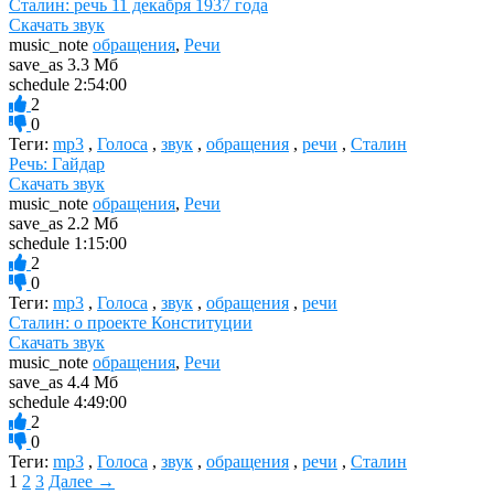
Сталин: речь 11 декабря 1937 года
Скачать звук
music_note
обращения
,
Речи
save_as
3.3 Мб
schedule
2:54:00
2
0
Теги:
mp3
,
Голоса
,
звук
,
обращения
,
речи
,
Сталин
Речь: Гайдар
Скачать звук
music_note
обращения
,
Речи
save_as
2.2 Мб
schedule
1:15:00
2
0
Теги:
mp3
,
Голоса
,
звук
,
обращения
,
речи
Сталин: о проекте Конституции
Скачать звук
music_note
обращения
,
Речи
save_as
4.4 Мб
schedule
4:49:00
2
0
Теги:
mp3
,
Голоса
,
звук
,
обращения
,
речи
,
Сталин
1
2
3
Далее →