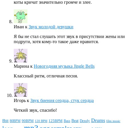
коты кричат значительно громче и злее.
Иван
к
Звук молодой девушки
Я бы не стал слушать этот звук в присутствии жены или
подруги, хотя кому-то такое даже нравится.
Марина
к
Новогодняя музыка Jingle Bells
Классный ритм, отличная песня.
Игорь
к
Звук биения сердца, стук сердца
Четкий звук, спасибо!
Drums
Beat
8bit
90BPM
125BPM
80BPM
Bass
Dendy
120 BPM
film music
mp3