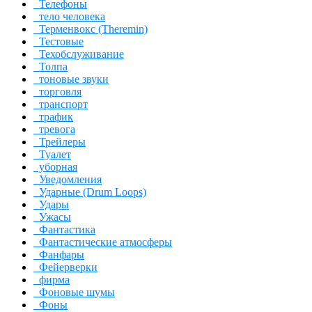
Телефоны
тело человека
Терменвокс (Theremin)
Тестовые
Техобслуживание
Толпа
тоновые звуки
торговля
транспорт
трафик
тревога
Трейлеры
Туалет
уборная
Уведомления
Ударные (Drum Loops)
Удары
Ужасы
Фантастика
Фантастические атмосферы
Фанфары
Фейерверки
фирма
Фоновые шумы
Фоны