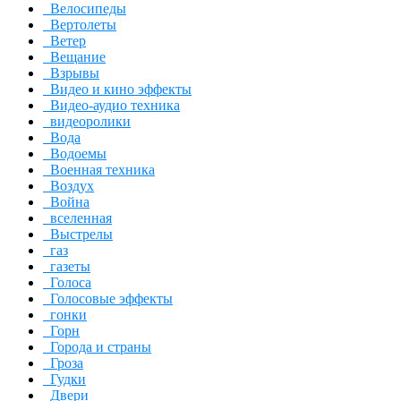
Велосипеды
Вертолеты
Ветер
Вещание
Взрывы
Видео и кино эффекты
Видео-аудио техника
видеоролики
Вода
Водоемы
Военная техника
Воздух
Война
вселенная
Выстрелы
газ
газеты
Голоса
Голосовые эффекты
гонки
Горн
Города и страны
Гроза
Гудки
Двери