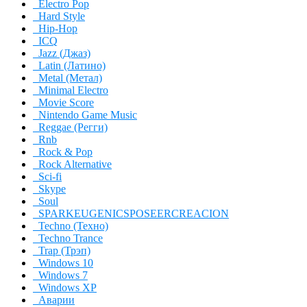
Electro Pop
Hard Style
Hip-Hop
ICQ
Jazz (Джаз)
Latin (Латино)
Metal (Метал)
Minimal Electro
Movie Score
Nintendo Game Music
Reggae (Регги)
Rnb
Rock & Pop
Rock Alternative
Sci-fi
Skype
Soul
SPARKEUGENICSPOSEERCREACION
Techno (Техно)
Techno Trance
Trap (Трэп)
Windows 10
Windows 7
Windows XP
Аварии