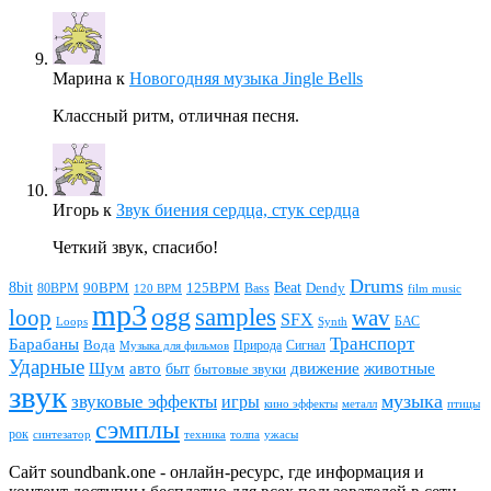
Марина
к
Новогодняя музыка Jingle Bells
Классный ритм, отличная песня.
Игорь
к
Звук биения сердца, стук сердца
Четкий звук, спасибо!
Drums
Beat
8bit
90BPM
125BPM
80BPM
Bass
Dendy
120 BPM
film music
mp3
ogg
samples
loop
wav
SFX
БАС
Loops
Synth
Транспорт
Барабаны
Вода
Природа
Сигнал
Музыка для фильмов
Ударные
животные
Шум
авто
движение
быт
бытовые звуки
звук
звуковые эффекты
музыка
игры
металл
птицы
кино эффекты
сэмплы
рок
синтезатор
толпа
ужасы
техника
Сайт soundbank.one - онлайн-ресурс, где информация и