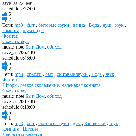
save_as
2.4 Мб
schedule
2:37:00
5
2
Теги:
mp3
,
быт
,
бытовые звуки
,
ванна
,
Вода
,
душ
,
звук
,
комната
,
шум воды
Фонтан
Скачать звук
music_note
Быт
,
Дом
,
обиход
save_as
706.4 Кб
schedule
0:45:00
5
2
Теги:
mp3
,
брызги
,
быт
,
бытовые звуки
,
Вода
,
звук
,
Фонтан
Шторы, лёгкое скольжение, маленькая комната
Скачать звук
music_note
Быт
,
Дом
,
обиход
save_as
200.7 Кб
schedule
0:13:00
5
1
Теги:
mp3
,
быт
,
бытовые звуки
,
дом
,
Занавески
,
звук
,
комната
,
Шторы
Дверь открывается