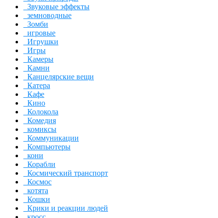
Звуковые эффекты
земноводные
Зомби
игровые
Игрушки
Игры
Камеры
Камни
Канцелярские вещи
Катера
Кафе
Кино
Колокола
Комедия
комиксы
Коммуникации
Компьютеры
кони
Корабли
Космический транспорт
Космос
котята
Кошки
Крики и реакции людей
кросс