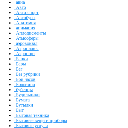
авиа
Авто
Авто-спорт
Автобусы
Анатомия
анимация
Аплодисменты
Атмосферы
аэровокзал
Аэропланы
Аэропорт
Банки
Бары
Бег
Без рубрики
Бой часов
Больница
бубенцы
Будильники
Бумага
Бутылки
Быт
Бытовая техника
Бытовые вещи и приборы
Бытовые услуги