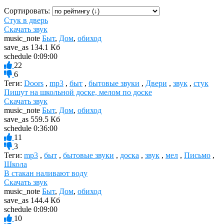
Сортировать:
Стук в дверь
Скачать звук
music_note
Быт
,
Дом
,
обиход
save_as
134.1 Кб
schedule
0:09:00
22
6
Теги:
Doors
,
mp3
,
быт
,
бытовые звуки
,
Двери
,
звук
,
стук
Пишут на школьной доске, мелом по доске
Скачать звук
music_note
Быт
,
Дом
,
обиход
save_as
559.5 Кб
schedule
0:36:00
11
3
Теги:
mp3
,
быт
,
бытовые звуки
,
доска
,
звук
,
мел
,
Письмо
,
Школа
В стакан наливают воду
Скачать звук
music_note
Быт
,
Дом
,
обиход
save_as
144.4 Кб
schedule
0:09:00
10