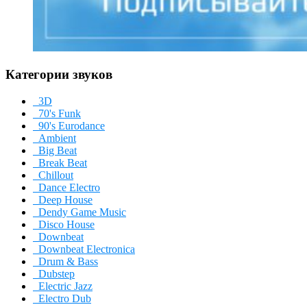
Категории звуков
3D
70's Funk
90's Eurodance
Ambient
Big Beat
Break Beat
Chillout
Dance Electro
Deep House
Dendy Game Music
Disco House
Downbeat
Downbeat Electronica
Drum & Bass
Dubstep
Electric Jazz
Electro Dub