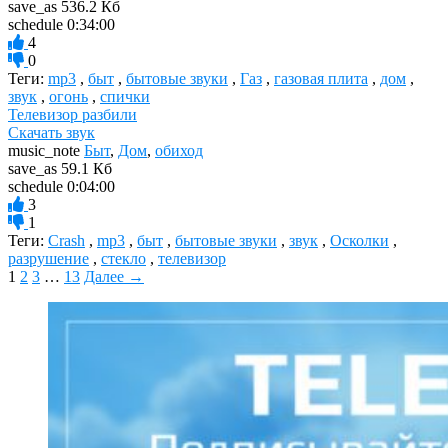
save_as
536.2 Кб
schedule
0:34:00
4
0
Теги:
mp3
,
быт
,
бытовые звуки
,
Газ
,
газовая плита
,
дом
,
звук
,
огонь
,
спички
Телевизор разбили
Скачать звук
music_note
Быт
,
Дом
,
обиход
save_as
59.1 Кб
schedule
0:04:00
3
1
Теги:
Crash
,
mp3
,
быт
,
бытовые звуки
,
звук
,
Осколки
,
разрушение
,
стекло
,
телевизор
1
2
3
…
13
Далее →