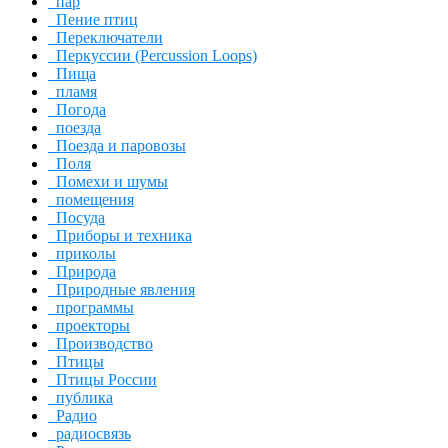
пар
Пение птиц
Переключатели
Перкуссии (Percussion Loops)
Пища
пламя
Погода
поезда
Поезда и паровозы
Поля
Помехи и шумы
помещения
Посуда
Приборы и техника
приколы
Природа
Природные явления
программы
проекторы
Производство
Птицы
Птицы России
публика
Радио
радиосвязь