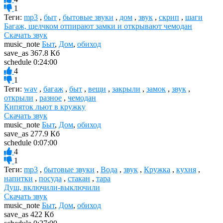
1
Теги:
mp3
,
быт
,
бытовые звуки
,
дом
,
звук
,
скрип
,
шаги
Багаж, щелчком отпирают замки и открывают чемодан
Скачать звук
music_note
Быт
,
Дом
,
обиход
save_as
367.8 Кб
schedule
0:24:00
4
1
Теги:
wav
,
багаж
,
быт
,
вещи
,
закрыли
,
замок
,
звук
,
открыли
,
разное
,
чемодан
Кипяток льют в кружку
Скачать звук
music_note
Быт
,
Дом
,
обиход
save_as
277.9 Кб
schedule
0:07:00
4
1
Теги:
mp3
,
бытовые звуки
,
Вода
,
звук
,
Кружка
,
кухня
,
напитки
,
посуда
,
стакан
,
тара
Душ, включили-выключили
Скачать звук
music_note
Быт
,
Дом
,
обиход
save_as
422 Кб