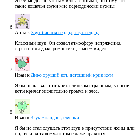
Я сейчас делаю монтаж влога с котами, поэтому вот
такие кошачьи звуки мне периодически нужны
Анна
к
Звук биения сердца, стук сердца
Классный звук. Он создал атмосферу напряжения,
страсти или даже романтики, в моем видео.
Иван
к
Дико орущий кот, истошный крик кота
Я бы не назвал этот крик слишком страшным, многие
коты кричат значительно громче и злее.
Иван
к
Звук молодой девушки
Я бы не стал слушать этот звук в присутствии жены или
подруги, хотя кому-то такое даже нравится.