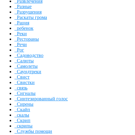
Развлечения
Разные
Разрушения
Раскаты грома
Рация
ребенок
Реки
Рестораны
Речи
Рог
Садоводство
Салюты
Самолеты
Саундтреки
Свист
Свистки
связь
Сигналы
Синтезированный голос
Сирены
Скайп
скалы
Скрип
скрипы
Службы помощи