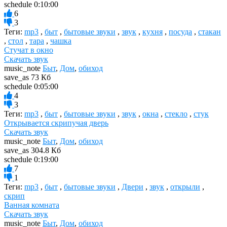
schedule
0:10:00
6
3
Теги:
mp3
,
быт
,
бытовые звуки
,
звук
,
кухня
,
посуда
,
стакан
,
стол
,
тара
,
чашка
Стучат в окно
Скачать звук
music_note
Быт
,
Дом
,
обиход
save_as
73 Кб
schedule
0:05:00
4
3
Теги:
mp3
,
быт
,
бытовые звуки
,
звук
,
окна
,
стекло
,
стук
Открывается скрипучая дверь
Скачать звук
music_note
Быт
,
Дом
,
обиход
save_as
304.8 Кб
schedule
0:19:00
7
1
Теги:
mp3
,
быт
,
бытовые звуки
,
Двери
,
звук
,
открыли
,
скрип
Ванная комната
Скачать звук
music_note
Быт
,
Дом
,
обиход