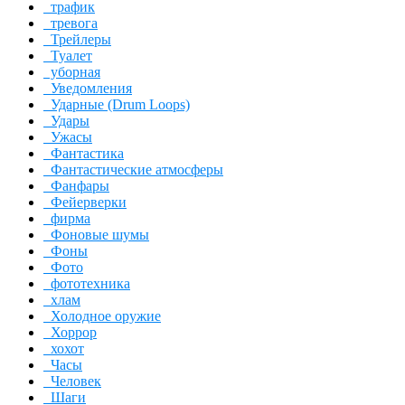
трафик
тревога
Трейлеры
Туалет
уборная
Уведомления
Ударные (Drum Loops)
Удары
Ужасы
Фантастика
Фантастические атмосферы
Фанфары
Фейерверки
фирма
Фоновые шумы
Фоны
Фото
фототехника
хлам
Холодное оружие
Хоррор
хохот
Часы
Человек
Шаги