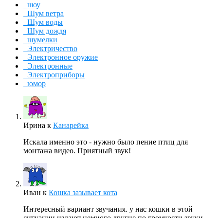
шоу
Шум ветра
Шум воды
Шум дождя
шумелки
Электричество
Электронное оружие
Электронные
Электроприборы
юмор
Ирина
к
Канарейка
Искала именно это - нужно было пение птиц для
монтажа видео. Приятный звук!
Иван
к
Кошка зазывает кота
Интересный вариант звучания. у нас кошки в этой
ситуации издают немного другие по громкости звуки.