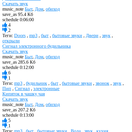
Скачать звук
music_note
Быт
,
Дом
,
обиход
save_as
95.4 Кб
schedule
0:06:00
4
2
Теги:
Doors
,
mp3
,
быт
,
бытовые звуки
,
Двери
,
звук
,
открыли
Сигнал электронного будильника
Скачать звук
music_note
Быт
,
Дом
,
обиход
save_as
285.6 Кб
schedule
0:12:00
6
1
Теги:
mp3
,
будильник
,
быт
,
бытовые звуки
,
звонок
,
звук
,
Пип
,
Сигнал
,
электронные
Кипяток в чашку чая
Скачать звук
music_note
Быт
,
Дом
,
обиход
save_as
207.2 Кб
schedule
0:13:00
5
1
Теги:
mp3
,
быт
,
бытовые звуки
,
Вода
,
звук
,
кухня
,