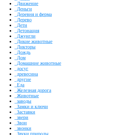
Движение
Деньги
Деревня и ферма
Дерево
Дети
Детонация
Джунгли
Дикие животные
Дикторы
Дождь
Дом
Домашние животные
досуг
древесина
другие
Еда
Железная дорога
Животные
заводы
Замки и ключи
Заставки
звери
Звон
звонки
Звуки природы