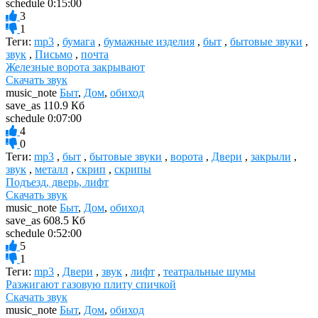
schedule
0:15:00
3
1
Теги:
mp3
,
бумага
,
бумажные изделия
,
быт
,
бытовые звуки
,
звук
,
Письмо
,
почта
Железные ворота закрывают
Скачать звук
music_note
Быт
,
Дом
,
обиход
save_as
110.9 Кб
schedule
0:07:00
4
0
Теги:
mp3
,
быт
,
бытовые звуки
,
ворота
,
Двери
,
закрыли
,
звук
,
металл
,
скрип
,
скрипы
Подъезд, дверь, лифт
Скачать звук
music_note
Быт
,
Дом
,
обиход
save_as
608.5 Кб
schedule
0:52:00
5
1
Теги:
mp3
,
Двери
,
звук
,
лифт
,
театральные шумы
Разжигают газовую плиту спичкой
Скачать звук
music_note
Быт
,
Дом
,
обиход