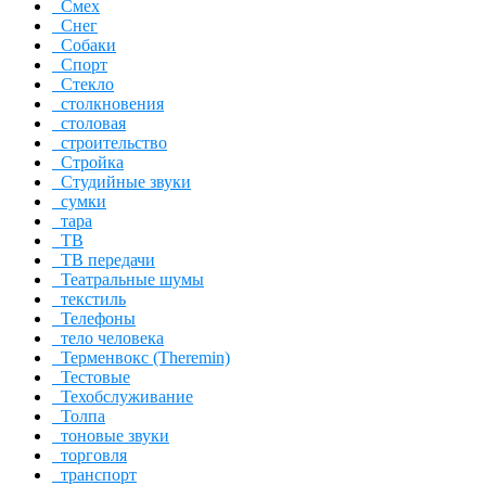
Смех
Снег
Собаки
Спорт
Стекло
столкновения
столовая
строительство
Стройка
Студийные звуки
сумки
тара
ТВ
ТВ передачи
Театральные шумы
текстиль
Телефоны
тело человека
Терменвокс (Theremin)
Тестовые
Техобслуживание
Толпа
тоновые звуки
торговля
транспорт