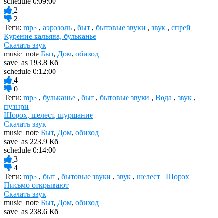
schedule
0:09:00
2
2
Теги:
mp3
,
аэрозоль
,
быт
,
бытовые звуки
,
звук
,
спрей
Курение кальяна, бульканье
Скачать звук
music_note
Быт
,
Дом
,
обиход
save_as
193.8 Кб
schedule
0:12:00
4
0
Теги:
mp3
,
бульканье
,
быт
,
бытовые звуки
,
Вода
,
звук
,
пузыри
Шорох, шелест, шуршание
Скачать звук
music_note
Быт
,
Дом
,
обиход
save_as
223.9 Кб
schedule
0:14:00
3
4
Теги:
mp3
,
быт
,
бытовые звуки
,
звук
,
шелест
,
Шорох
Письмо открывают
Скачать звук
music_note
Быт
,
Дом
,
обиход
save_as
238.6 Кб