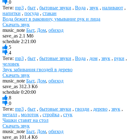
0
Теги:
mp3
,
быт
,
бытовые звуки
,
Вода
,
звук
,
наливают
,
напитки
,
посуда
,
стакан
Вода бежит в раковину, умывание рук и лица
Скачать звук
music_note
Быт
,
Дом
,
обиход
save_as
2.1 Мб
schedule
2:21:00
5
4
Теги:
mp3
,
быт
,
бытовые звуки
,
Вода
,
дом
,
звук
,
руки
,
человек
Звук забивания гвоздей в дерево
Скачать звук
music_note
Быт
,
Дом
,
обиход
save_as
312.3 Кб
schedule
0:20:00
8
0
Теги:
mp3
,
быт
,
бытовые звуки
,
гвозди
,
дерево
,
звук
,
металл
,
молоток
,
стройка
,
стук
Чашки ставят на стол
Скачать звук
music_note
Быт
,
Дом
,
обиход
save_as
101.4 Кб