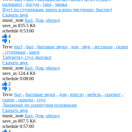
наливают
,
посуда
,
тара
,
чашка
Идут по ступенькам, вверх и вниз (медленно, быстро)
Скачать звук
music_note
Быт
,
Дом
,
обиход
save_as
835.5 Кб
schedule
0:53:00
4
1
Теги:
mp3
,
быт
,
бытовые звуки
,
дом
,
звук
,
лестница
,
скрип
,
ступеньки
,
шаги
Табуретку, стул двигают
Скачать звук
music_note
Быт
,
Дом
,
обиход
save_as
124.4 Кб
schedule
0:08:00
2
3
Теги:
быт
,
бытовые звуки
,
дом
,
кресло
,
мебель
,
скрежет
,
скрип
,
скрипы
,
стул
Движение по скрипучим половицам
Скачать звук
music_note
Быт
,
Дом
,
обиход
save_as
897.5 Кб
schedule
0:57:00
4