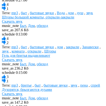
schedule
0:27:00
4
1
Теги:
mp3
,
быт
,
бытовые звуки
,
Вода
,
дом
,
душ
,
звук
Шторы большой комнаты, открыли-закрыли
Скачать звук
music_note
Быт
,
Дом
,
обиход
save_as
207.6 Кб
schedule
0:13:00
4
2
Теги:
mp3
,
быт
,
бытовые звуки
,
дом
,
закрыли
,
Занавески
,
звук
,
комната
,
открыли
,
Шторы
Гель для бритья выдавливают
Скачать звук
music_note
Быт
,
Дом
,
обиход
save_as
236.2 Кб
schedule
0:15:00
3
1
Теги:
mp3
,
бритье
,
быт
,
бытовые звуки
,
звук
,
пена
,
спрей
Духорятся, брызгаются духами
Скачать звук
music_note
Быт
,
Дом
,
обиход
save_as
147.2 Кб