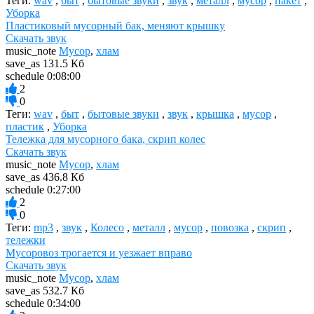
Теги:
wav
,
быт
,
бытовые звуки
,
звук
,
металл
,
мусор
,
пакет
,
Уборка
Пластиковый мусорный бак, меняют крышку
Скачать звук
music_note
Мусор
,
хлам
save_as
131.5 Кб
schedule
0:08:00
2
0
Теги:
wav
,
быт
,
бытовые звуки
,
звук
,
крышка
,
мусор
,
пластик
,
Уборка
Тележка для мусорного бака, скрип колес
Скачать звук
music_note
Мусор
,
хлам
save_as
436.8 Кб
schedule
0:27:00
2
0
Теги:
mp3
,
звук
,
Колесо
,
металл
,
мусор
,
повозка
,
скрип
,
тележки
Мусоровоз трогается и уезжает вправо
Скачать звук
music_note
Мусор
,
хлам
save_as
532.7 Кб
schedule
0:34:00