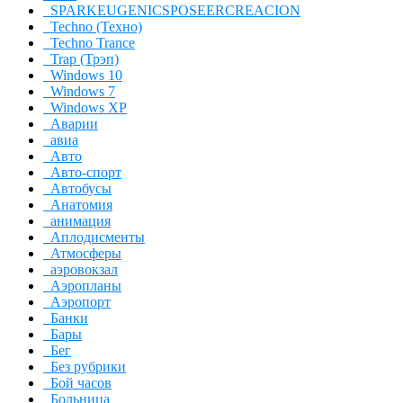
SPARKEUGENICSPOSEERCREACION
Techno (Техно)
Techno Trance
Trap (Трэп)
Windows 10
Windows 7
Windows XP
Аварии
авиа
Авто
Авто-спорт
Автобусы
Анатомия
анимация
Аплодисменты
Атмосферы
аэровокзал
Аэропланы
Аэропорт
Банки
Бары
Бег
Без рубрики
Бой часов
Больница