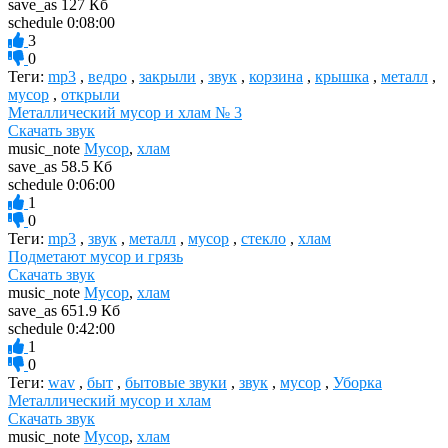
save_as
127 Кб
schedule
0:08:00
3
0
Теги:
mp3
,
ведро
,
закрыли
,
звук
,
корзина
,
крышка
,
металл
,
мусор
,
открыли
Металлический мусор и хлам № 3
Скачать звук
music_note
Мусор
,
хлам
save_as
58.5 Кб
schedule
0:06:00
1
0
Теги:
mp3
,
звук
,
металл
,
мусор
,
стекло
,
хлам
Подметают мусор и грязь
Скачать звук
music_note
Мусор
,
хлам
save_as
651.9 Кб
schedule
0:42:00
1
0
Теги:
wav
,
быт
,
бытовые звуки
,
звук
,
мусор
,
Уборка
Металлический мусор и хлам
Скачать звук
music_note
Мусор
,
хлам