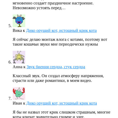
мгновенно создает праздничное настроение.
Невозможно устоять перед…
Вика
к
Дико орущий кот, истошный крик кота
Я сейчас делаю монтаж влога с котами, поэтому вот
такие кошачьи звуки мне периодически нужны
Анна
к
Звук биения сердца, стук сердца
Классный звук. Он создал атмосферу напряжения,
страсти или даже романтики, в моем видео.
Иван
к
Дико орущий кот, истошный крик кота
Я бы не назвал этот крик слишком страшным, многие
коты кричат значительно громче и злее.