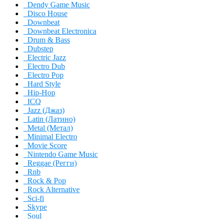
Dendy Game Music
Disco House
Downbeat
Downbeat Electronica
Drum & Bass
Dubstep
Electric Jazz
Electro Dub
Electro Pop
Hard Style
Hip-Hop
ICQ
Jazz (Джаз)
Latin (Латино)
Metal (Метал)
Minimal Electro
Movie Score
Nintendo Game Music
Reggae (Регги)
Rnb
Rock & Pop
Rock Alternative
Sci-fi
Skype
Soul