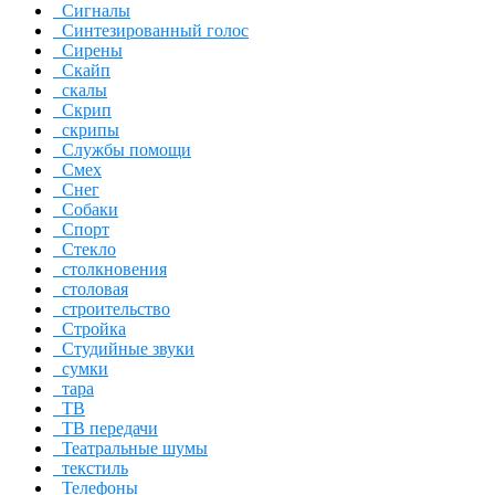
Сигналы
Синтезированный голос
Сирены
Скайп
скалы
Скрип
скрипы
Службы помощи
Смех
Снег
Собаки
Спорт
Стекло
столкновения
столовая
строительство
Стройка
Студийные звуки
сумки
тара
ТВ
ТВ передачи
Театральные шумы
текстиль
Телефоны