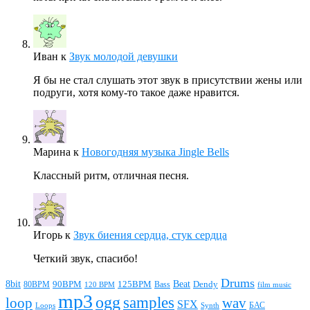
Иван
к
Звук молодой девушки
Я бы не стал слушать этот звук в присутствии жены или
подруги, хотя кому-то такое даже нравится.
Марина
к
Новогодняя музыка Jingle Bells
Классный ритм, отличная песня.
Игорь
к
Звук биения сердца, стук сердца
Четкий звук, спасибо!
Drums
Beat
8bit
90BPM
125BPM
80BPM
Bass
Dendy
120 BPM
film music
mp3
ogg
samples
loop
wav
SFX
БАС
Loops
Synth