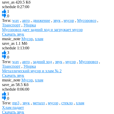
save_as
420.5 Кб
schedule
0:27:00
1
0
Теги:
wav
,
авто
,
движение
,
звук
,
мусор
,
Мусоровоз
,
Транспорт
,
Уборка
Мусоровоз дает задний ход и загружает мусор
Скачать звук
music_note
Мусор
,
хлам
save_as
1.1 Мб
schedule
1:13:00
3
0
Теги:
wav
,
авто
,
задний ход
,
звук
,
мусор
,
Мусоровоз
,
Транспорт
,
Уборка
Металлический мусор и хлам № 2
Скачать звук
music_note
Мусор
,
хлам
save_as
58.5 Кб
schedule
0:06:00
1
0
Теги:
mp3
,
звук
,
металл
,
мусор
,
стекло
,
хлам
Хлам падает
Скачать звук