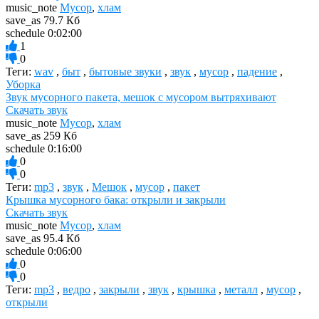
music_note
Мусор
,
хлам
save_as
79.7 Кб
schedule
0:02:00
1
0
Теги:
wav
,
быт
,
бытовые звуки
,
звук
,
мусор
,
падение
,
Уборка
Звук мусорного пакета, мешок с мусором вытряхивают
Скачать звук
music_note
Мусор
,
хлам
save_as
259 Кб
schedule
0:16:00
0
0
Теги:
mp3
,
звук
,
Мешок
,
мусор
,
пакет
Крышка мусорного бака: открыли и закрыли
Скачать звук
music_note
Мусор
,
хлам
save_as
95.4 Кб
schedule
0:06:00
0
0
Теги:
mp3
,
ведро
,
закрыли
,
звук
,
крышка
,
металл
,
мусор
,
открыли