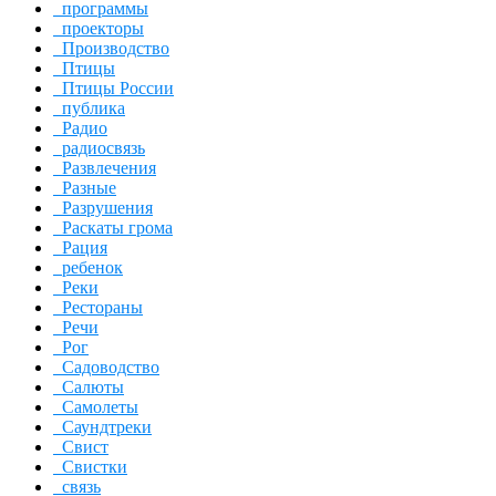
программы
проекторы
Производство
Птицы
Птицы России
публика
Радио
радиосвязь
Развлечения
Разные
Разрушения
Раскаты грома
Рация
ребенок
Реки
Рестораны
Речи
Рог
Садоводство
Салюты
Самолеты
Саундтреки
Свист
Свистки
связь