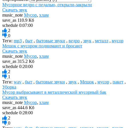
Мусорное ведро с педалью, открыли-закрыли
Скачать звук
music_note
Мусор
,
хлам
save_as
110.9 Кб
schedule
0:07:00
2
0
Теги:
mp3
,
быт
,
бытовые звуки
,
ведро
,
звук
,
металл
,
мусор
Мешок с мусором поднимают и бросают
Скачать звук
music_note
Мусор
,
хлам
save_as
315.2 Кб
schedule
0:20:00
2
1
Теги:
wav
,
быт
,
бытовые звуки
,
звук
,
Мешок
,
мусор
,
пакет
,
Уборка
Мусор выбрасывают в металлический мусорный бак
Скачать звук
music_note
Мусор
,
хлам
save_as
444.6 Кб
schedule
0:28:00
2
0