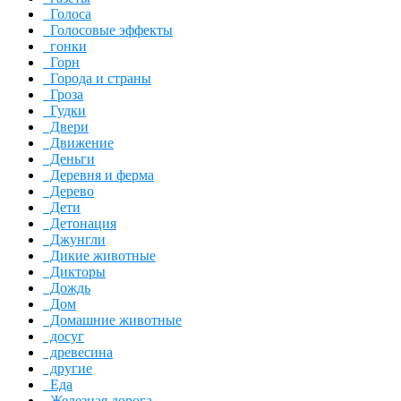
Голоса
Голосовые эффекты
гонки
Горн
Города и страны
Гроза
Гудки
Двери
Движение
Деньги
Деревня и ферма
Дерево
Дети
Детонация
Джунгли
Дикие животные
Дикторы
Дождь
Дом
Домашние животные
досуг
древесина
другие
Еда
Железная дорога