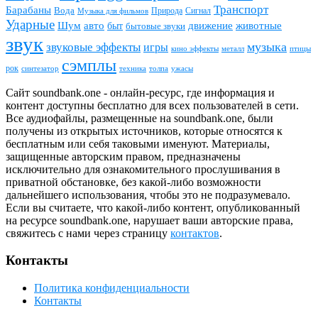
Транспорт
Барабаны
Вода
Природа
Сигнал
Музыка для фильмов
Ударные
животные
Шум
авто
движение
быт
бытовые звуки
звук
звуковые эффекты
музыка
игры
металл
птицы
кино эффекты
сэмплы
рок
синтезатор
толпа
ужасы
техника
Сайт soundbank.one - онлайн-ресурс, где информация и
контент доступны бесплатно для всех пользователей в сети.
Все аудиофайлы, размещенные на soundbank.one, были
получены из открытых источников, которые относятся к
бесплатным или себя таковыми именуют. Материалы,
защищенные авторским правом, предназначены
исключительно для ознакомительного прослушивания в
приватной обстановке, без какой-либо возможности
дальнейшего использования, чтобы это не подразумевало.
Если вы считаете, что какой-либо контент, опубликованный
на ресурсе soundbank.one, нарушает ваши авторские права,
свяжитесь с нами через страницу
контактов
.
Контакты
Политика конфиденциальности
Контакты