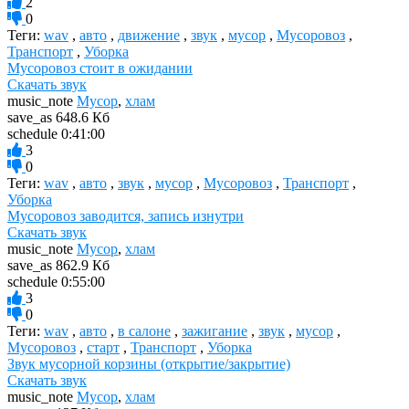
2
0
Теги:
wav
,
авто
,
движение
,
звук
,
мусор
,
Мусоровоз
,
Транспорт
,
Уборка
Мусоровоз стоит в ожидании
Скачать звук
music_note
Мусор
,
хлам
save_as
648.6 Кб
schedule
0:41:00
3
0
Теги:
wav
,
авто
,
звук
,
мусор
,
Мусоровоз
,
Транспорт
,
Уборка
Мусоровоз заводится, запись изнутри
Скачать звук
music_note
Мусор
,
хлам
save_as
862.9 Кб
schedule
0:55:00
3
0
Теги:
wav
,
авто
,
в салоне
,
зажигание
,
звук
,
мусор
,
Мусоровоз
,
старт
,
Транспорт
,
Уборка
Звук мусорной корзины (открытие/закрытие)
Скачать звук
music_note
Мусор
,
хлам