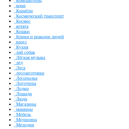
Компьютеры
кони
Корабли
Космический транспорт
Космос
котята
Кошки
Крики и реакции людей
кросс
Кухня
лай собак
Лёгкая музыка
лёд
Леса
лесозаготовки
Лесопилка
Логотипы
Лодки
Лошади
Люди
Магазины
машины
Мебель
Медицина
Мелодии