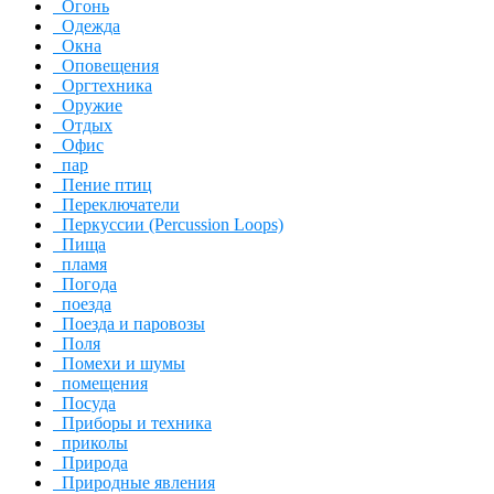
Огонь
Одежда
Окна
Оповещения
Оргтехника
Оружие
Отдых
Офис
пар
Пение птиц
Переключатели
Перкуссии (Percussion Loops)
Пища
пламя
Погода
поезда
Поезда и паровозы
Поля
Помехи и шумы
помещения
Посуда
Приборы и техника
приколы
Природа
Природные явления