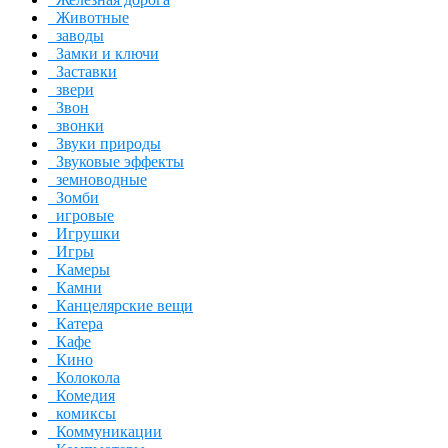
Животные
заводы
Замки и ключи
Заставки
звери
Звон
звонки
Звуки природы
Звуковые эффекты
земноводные
Зомби
игровые
Игрушки
Игры
Камеры
Камни
Канцелярские вещи
Катера
Кафе
Кино
Колокола
Комедия
комиксы
Коммуникации