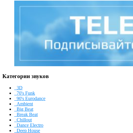
Категории звуков
3D
70's Funk
90's Eurodance
Ambient
Big Beat
Break Beat
Chillout
Dance Electro
Deep House