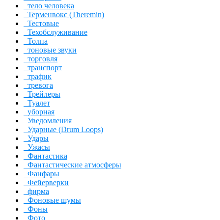
тело человека
Терменвокс (Theremin)
Тестовые
Техобслуживание
Толпа
тоновые звуки
торговля
транспорт
трафик
тревога
Трейлеры
Туалет
уборная
Уведомления
Ударные (Drum Loops)
Удары
Ужасы
Фантастика
Фантастические атмосферы
Фанфары
Фейерверки
фирма
Фоновые шумы
Фоны
Фото