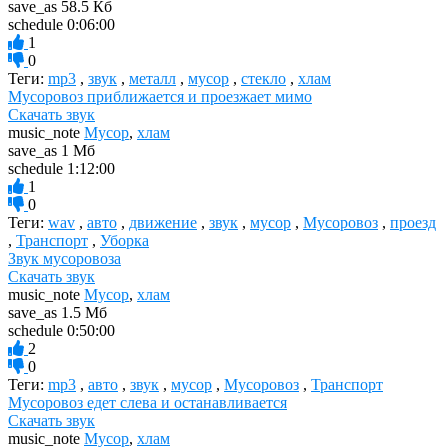
save_as
58.5 Кб
schedule
0:06:00
1
0
Теги:
mp3
,
звук
,
металл
,
мусор
,
стекло
,
хлам
Мусоровоз приближается и проезжает мимо
Скачать звук
music_note
Мусор
,
хлам
save_as
1 Мб
schedule
1:12:00
1
0
Теги:
wav
,
авто
,
движение
,
звук
,
мусор
,
Мусоровоз
,
проезд
,
Транспорт
,
Уборка
Звук мусоровоза
Скачать звук
music_note
Мусор
,
хлам
save_as
1.5 Мб
schedule
0:50:00
2
0
Теги:
mp3
,
авто
,
звук
,
мусор
,
Мусоровоз
,
Транспорт
Мусоровоз едет слева и останавливается
Скачать звук
music_note
Мусор
,
хлам