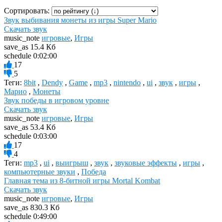
Сортировать:
Звук выбивания монеты из игры Super Mario
Скачать звук
music_note
игровые
,
Игры
save_as
15.4 Кб
schedule
0:02:00
17
5
Теги:
8bit
,
Dendy
,
Game
,
mp3
,
nintendo
,
ui
,
звук
,
игры
,
Марио
,
Монеты
Звук победы в игровом уровне
Скачать звук
music_note
игровые
,
Игры
save_as
53.4 Кб
schedule
0:03:00
17
4
Теги:
mp3
,
ui
,
выигрыш
,
звук
,
звуковые эффекты
,
игры
,
компьютерные звуки
,
Победа
Главная тема из 8-битной игры Mortal Kombat
Скачать звук
music_note
игровые
,
Игры
save_as
830.3 Кб
schedule
0:49:00