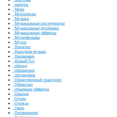
монеты
Море
Мотоциклы
Музыка
Музыкальные инструменты
Музыкальные подложки
Музыкальные эффекты
Мультфильмы
Мусор
Напитки
Народная музыка
Насекомые
Новый Год
обиход
обращения
обстановки
Общественный транспорт
Общество
объемные эффекты
Овации
Огонь
Одежда
Окна
Оповещения