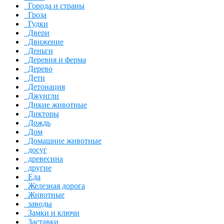
Города и страны
Гроза
Гудки
Двери
Движение
Деньги
Деревня и ферма
Дерево
Дети
Детонация
Джунгли
Дикие животные
Дикторы
Дождь
Дом
Домашние животные
досуг
древесина
другие
Еда
Железная дорога
Животные
заводы
Замки и ключи
Заставки