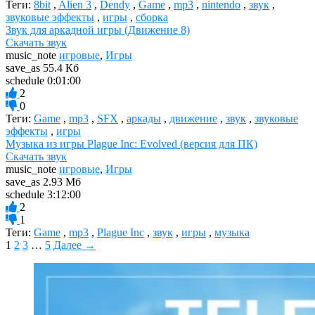
Теги:
8bit
,
Alien 3
,
Dendy
,
Game
,
mp3
,
nintendo
,
звук
,
звуковые эффекты
,
игры
,
сборка
Звук для аркадной игры (Движение 8)
Скачать звук
music_note
игровые
,
Игры
save_as
55.4 Кб
schedule
0:01:00
2
0
Теги:
Game
,
mp3
,
SFX
,
аркады
,
движение
,
звук
,
звуковые
эффекты
,
игры
Музыка из игры Plague Inc: Evolved (версия для ПК)
Скачать звук
music_note
игровые
,
Игры
save_as
2.93 Мб
schedule
3:12:00
2
1
Теги:
Game
,
mp3
,
Plague Inc
,
звук
,
игры
,
музыка
1
2
3
…
5
Далее →