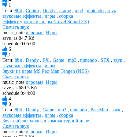
1
Теги:
8bit
,
Contra
,
Dendy
,
Game
,
mp3
,
nintendo
,
звук
,
звуковые эффекты
,
игры
,
сборка
Эффект уровня из игры (Level Sound FX)
Скачать звук
music_note
игровые
,
Игры
save_as
84.7 Кб
schedule
0:05:00
6
1
Теги:
8bit
,
Dendy
,
FX
,
Game
,
mp3
,
nintendo
,
SFX
,
звук
,
звуковые эффекты
,
игры
Звуки из игры MS Pac-Man Tengen (NES)
Скачать звук
music_note
игровые
,
Игры
save_as
689.5 Кб
schedule
0:44:00
4
0
Теги:
8bit
,
Dendy
,
Game
,
mp3
,
nintendo
,
Pac-Man
,
звук
,
звуковые эффекты
,
игры
,
сборка
Звук гибели злодея в компьютерной игре
Скачать звук
music_note
игровые
,
Игры