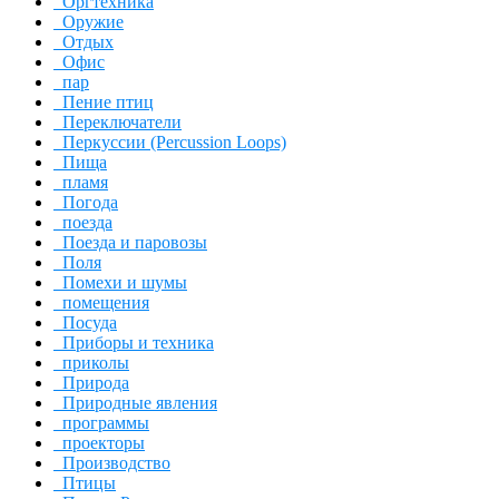
Оргтехника
Оружие
Отдых
Офис
пар
Пение птиц
Переключатели
Перкуссии (Percussion Loops)
Пища
пламя
Погода
поезда
Поезда и паровозы
Поля
Помехи и шумы
помещения
Посуда
Приборы и техника
приколы
Природа
Природные явления
программы
проекторы
Производство
Птицы