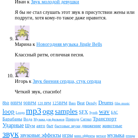
Иван
к
Звук молодой девушки
Я бы не стал слушать этот звук в присутствии жены или
подруги, хотя кому-то такое даже нравится.
Марина
к
Новогодняя музыка Jingle Bells
Классный ритм, отличная песня.
Игорь
к
Звук биения сердца, стук сердца
Четкий звук, спасибо!
Drums
Beat
8bit
90BPM
125BPM
80BPM
Bass
Dendy
120 BPM
film music
mp3
ogg
samples
loop
wav
SFX
БАС
Loops
Synth
Транспорт
Барабаны
Вода
Природа
Сигнал
Музыка для фильмов
Ударные
животные
Шум
авто
движение
быт
бытовые звуки
звук
звуковые эффекты
музыка
игры
металл
птицы
кино эффекты