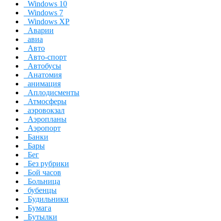
Windows 10
Windows 7
Windows XP
Аварии
авиа
Авто
Авто-спорт
Автобусы
Анатомия
анимация
Аплодисменты
Атмосферы
аэровокзал
Аэропланы
Аэропорт
Банки
Бары
Бег
Без рубрики
Бой часов
Больница
бубенцы
Будильники
Бумага
Бутылки