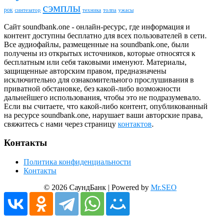
сэмплы
рок
синтезатор
толпа
ужасы
техника
Сайт soundbank.one - онлайн-ресурс, где информация и
контент доступны бесплатно для всех пользователей в сети.
Все аудиофайлы, размещенные на soundbank.one, были
получены из открытых источников, которые относятся к
бесплатным или себя таковыми именуют. Материалы,
защищенные авторским правом, предназначены
исключительно для ознакомительного прослушивания в
приватной обстановке, без какой-либо возможности
дальнейшего использования, чтобы это не подразумевало.
Если вы считаете, что какой-либо контент, опубликованный
на ресурсе soundbank.one, нарушает ваши авторские права,
свяжитесь с нами через страницу
контактов
.
Контакты
Политика конфиденциальности
Контакты
© 2026 СаундБанк | Powered by
Mr.SEO