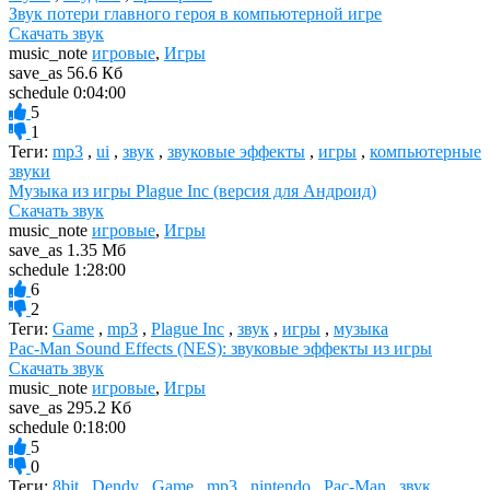
Звук потери главного героя в компьютерной игре
Скачать звук
music_note
игровые
,
Игры
save_as
56.6 Кб
schedule
0:04:00
5
1
Теги:
mp3
,
ui
,
звук
,
звуковые эффекты
,
игры
,
компьютерные
звуки
Музыка из игры Plague Inc (версия для Андроид)
Скачать звук
music_note
игровые
,
Игры
save_as
1.35 Мб
schedule
1:28:00
6
2
Теги:
Game
,
mp3
,
Plague Inc
,
звук
,
игры
,
музыка
Pac-Man Sound Effects (NES): звуковые эффекты из игры
Скачать звук
music_note
игровые
,
Игры
save_as
295.2 Кб
schedule
0:18:00
5
0
Теги:
8bit
,
Dendy
,
Game
,
mp3
,
nintendo
,
Pac-Man
,
звук
,