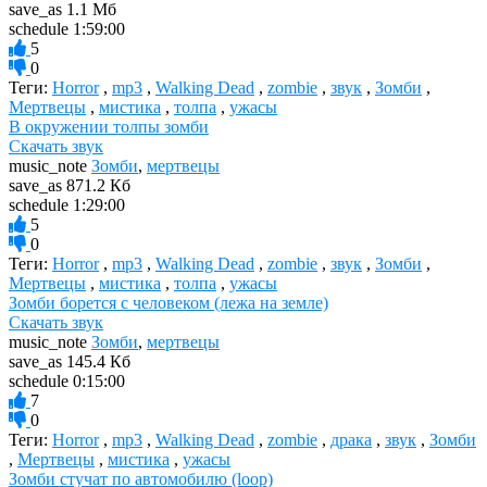
save_as
1.1 Мб
schedule
1:59:00
5
0
Теги:
Horror
,
mp3
,
Walking Dead
,
zombie
,
звук
,
Зомби
,
Мертвецы
,
мистика
,
толпа
,
ужасы
В окружении толпы зомби
Скачать звук
music_note
Зомби
,
мертвецы
save_as
871.2 Кб
schedule
1:29:00
5
0
Теги:
Horror
,
mp3
,
Walking Dead
,
zombie
,
звук
,
Зомби
,
Мертвецы
,
мистика
,
толпа
,
ужасы
Зомби борется с человеком (лежа на земле)
Скачать звук
music_note
Зомби
,
мертвецы
save_as
145.4 Кб
schedule
0:15:00
7
0
Теги:
Horror
,
mp3
,
Walking Dead
,
zombie
,
драка
,
звук
,
Зомби
,
Мертвецы
,
мистика
,
ужасы
Зомби стучат по автомобилю (loop)