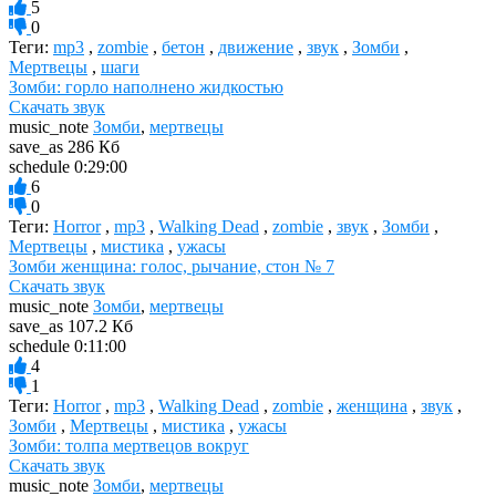
5
0
Теги:
mp3
,
zombie
,
бетон
,
движение
,
звук
,
Зомби
,
Мертвецы
,
шаги
Зомби: горло наполнено жидкостью
Скачать звук
music_note
Зомби
,
мертвецы
save_as
286 Кб
schedule
0:29:00
6
0
Теги:
Horror
,
mp3
,
Walking Dead
,
zombie
,
звук
,
Зомби
,
Мертвецы
,
мистика
,
ужасы
Зомби женщина: голос, рычание, стон № 7
Скачать звук
music_note
Зомби
,
мертвецы
save_as
107.2 Кб
schedule
0:11:00
4
1
Теги:
Horror
,
mp3
,
Walking Dead
,
zombie
,
женщина
,
звук
,
Зомби
,
Мертвецы
,
мистика
,
ужасы
Зомби: толпа мертвецов вокруг
Скачать звук
music_note
Зомби
,
мертвецы