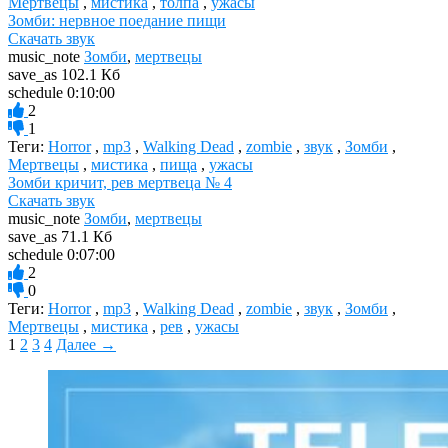
Мертвецы
,
мистика
,
толпа
,
ужасы
Зомби: нервное поедание пищи
Скачать звук
music_note
Зомби
,
мертвецы
save_as
102.1 Кб
schedule
0:10:00
2
1
Теги:
Horror
,
mp3
,
Walking Dead
,
zombie
,
звук
,
Зомби
,
Мертвецы
,
мистика
,
пища
,
ужасы
Зомби кричит, рев мертвеца № 4
Скачать звук
music_note
Зомби
,
мертвецы
save_as
71.1 Кб
schedule
0:07:00
2
0
Теги:
Horror
,
mp3
,
Walking Dead
,
zombie
,
звук
,
Зомби
,
Мертвецы
,
мистика
,
рев
,
ужасы
1
2
3
4
Далее →