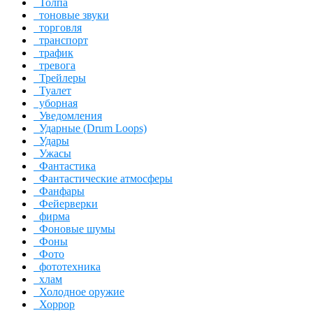
Толпа
тоновые звуки
торговля
транспорт
трафик
тревога
Трейлеры
Туалет
уборная
Уведомления
Ударные (Drum Loops)
Удары
Ужасы
Фантастика
Фантастические атмосферы
Фанфары
Фейерверки
фирма
Фоновые шумы
Фоны
Фото
фототехника
хлам
Холодное оружие
Хоррор