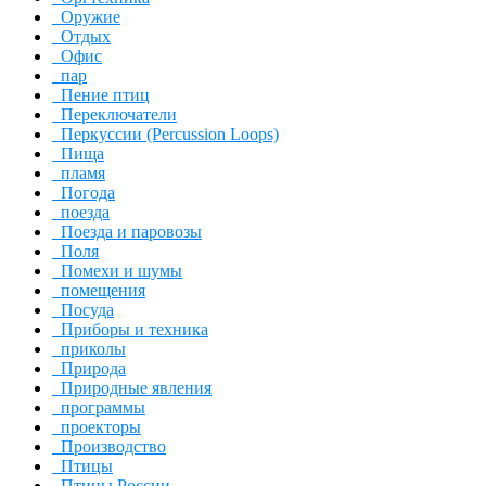
Оружие
Отдых
Офис
пар
Пение птиц
Переключатели
Перкуссии (Percussion Loops)
Пища
пламя
Погода
поезда
Поезда и паровозы
Поля
Помехи и шумы
помещения
Посуда
Приборы и техника
приколы
Природа
Природные явления
программы
проекторы
Производство
Птицы
Птицы России