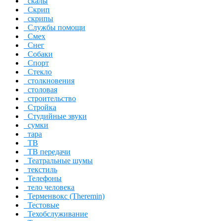
скалы
Скрип
скрипы
Службы помощи
Смех
Снег
Собаки
Спорт
Стекло
столкновения
столовая
строительство
Стройка
Студийные звуки
сумки
тара
ТВ
ТВ передачи
Театральные шумы
текстиль
Телефоны
тело человека
Терменвокс (Theremin)
Тестовые
Техобслуживание