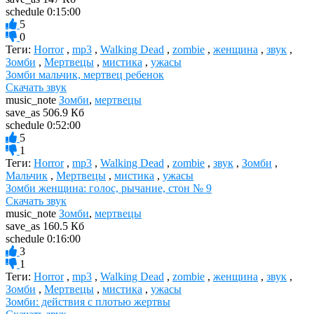
schedule
0:15:00
5
0
Теги:
Horror
,
mp3
,
Walking Dead
,
zombie
,
женщина
,
звук
,
Зомби
,
Мертвецы
,
мистика
,
ужасы
Зомби мальчик, мертвец ребенок
Скачать звук
music_note
Зомби
,
мертвецы
save_as
506.9 Кб
schedule
0:52:00
5
1
Теги:
Horror
,
mp3
,
Walking Dead
,
zombie
,
звук
,
Зомби
,
Мальчик
,
Мертвецы
,
мистика
,
ужасы
Зомби женщина: голос, рычание, стон № 9
Скачать звук
music_note
Зомби
,
мертвецы
save_as
160.5 Кб
schedule
0:16:00
3
1
Теги:
Horror
,
mp3
,
Walking Dead
,
zombie
,
женщина
,
звук
,
Зомби
,
Мертвецы
,
мистика
,
ужасы
Зомби: действия с плотью жертвы