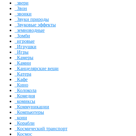
звери
Звон
звонки
Звуки природы
Звуковые эффекты
земноводные
Зомби
игровые
Игрушки
Игры
Камеры
Камни
Канцелярские вещи
Катера
Кафе
Кино
Колокола
Комедия
комиксы
Коммуникации
Компьютеры
кони
Корабли
Космический транспорт
Космос