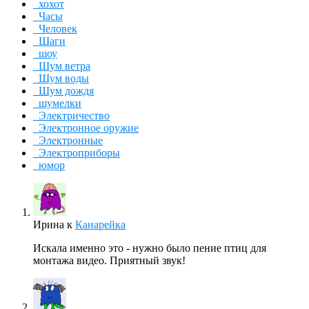
хохот
Часы
Человек
Шаги
шоу
Шум ветра
Шум воды
Шум дождя
шумелки
Электричество
Электронное оружие
Электронные
Электроприборы
юмор
Ирина
к
Канарейка
Искала именно это - нужно было пение птиц для
монтажа видео. Приятный звук!