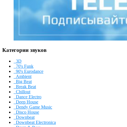
Категории звуков
3D
70's Funk
90's Eurodance
Ambient
Big Beat
Break Beat
Chillout
Dance Electro
Deep House
Dendy Game Music
Disco House
Downbeat
Downbeat Electronica