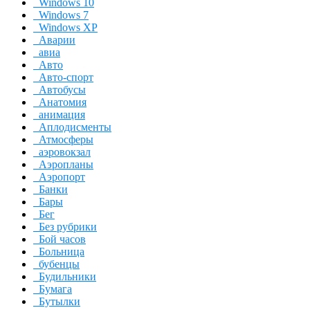
Windows 10
Windows 7
Windows XP
Аварии
авиа
Авто
Авто-спорт
Автобусы
Анатомия
анимация
Аплодисменты
Атмосферы
аэровокзал
Аэропланы
Аэропорт
Банки
Бары
Бег
Без рубрики
Бой часов
Больница
бубенцы
Будильники
Бумага
Бутылки