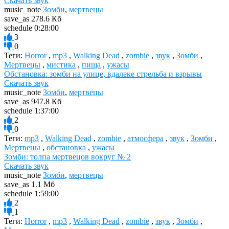
Скачать звук
music_note
Зомби
,
мертвецы
save_as
278.6 Кб
schedule
0:28:00
3
0
Теги:
Horror
,
mp3
,
Walking Dead
,
zombie
,
звук
,
Зомби
,
Мертвецы
,
мистика
,
пища
,
ужасы
Обстановка: зомби на улице, вдалеке стрельба и взрывы
Скачать звук
music_note
Зомби
,
мертвецы
save_as
947.8 Кб
schedule
1:37:00
2
0
Теги:
mp3
,
Walking Dead
,
zombie
,
атмосфера
,
звук
,
Зомби
,
Мертвецы
,
обстановка
,
ужасы
Зомби: толпа мертвецов вокруг № 2
Скачать звук
music_note
Зомби
,
мертвецы
save_as
1.1 Мб
schedule
1:59:00
2
1
Теги:
Horror
,
mp3
,
Walking Dead
,
zombie
,
звук
,
Зомби
,