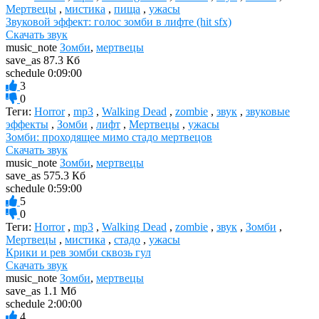
Мертвецы
,
мистика
,
пища
,
ужасы
Звуковой эффект: голос зомби в лифте (hit sfx)
Скачать звук
music_note
Зомби
,
мертвецы
save_as
87.3 Кб
schedule
0:09:00
3
0
Теги:
Horror
,
mp3
,
Walking Dead
,
zombie
,
звук
,
звуковые
эффекты
,
Зомби
,
лифт
,
Мертвецы
,
ужасы
Зомби: проходящее мимо стадо мертвецов
Скачать звук
music_note
Зомби
,
мертвецы
save_as
575.3 Кб
schedule
0:59:00
5
0
Теги:
Horror
,
mp3
,
Walking Dead
,
zombie
,
звук
,
Зомби
,
Мертвецы
,
мистика
,
стадо
,
ужасы
Крики и рев зомби сквозь гул
Скачать звук
music_note
Зомби
,
мертвецы
save_as
1.1 Мб
schedule
2:00:00
4