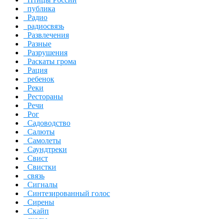
публика
Радио
радиосвязь
Развлечения
Разные
Разрушения
Раскаты грома
Рация
ребенок
Реки
Рестораны
Речи
Рог
Садоводство
Салюты
Самолеты
Саундтреки
Свист
Свистки
связь
Сигналы
Синтезированный голос
Сирены
Скайп