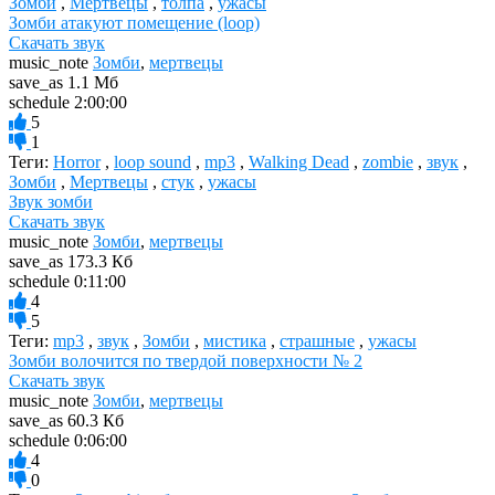
Зомби
,
Мертвецы
,
толпа
,
ужасы
Зомби атакуют помещение (loop)
Скачать звук
music_note
Зомби
,
мертвецы
save_as
1.1 Мб
schedule
2:00:00
5
1
Теги:
Horror
,
loop sound
,
mp3
,
Walking Dead
,
zombie
,
звук
,
Зомби
,
Мертвецы
,
стук
,
ужасы
Звук зомби
Скачать звук
music_note
Зомби
,
мертвецы
save_as
173.3 Кб
schedule
0:11:00
4
5
Теги:
mp3
,
звук
,
Зомби
,
мистика
,
страшные
,
ужасы
Зомби волочится по твердой поверхности № 2
Скачать звук
music_note
Зомби
,
мертвецы
save_as
60.3 Кб
schedule
0:06:00
4
0