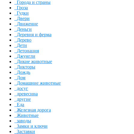
Города и страны
Гроза
Гудки
Двери
Движение
Деньги
Деревня и ферма
Дерево
Дети
Детонация
Джунгли
Дикие животные
Дикторы
Дождь
Дом
Домашние животные
досуг
древесина
другие
Еда
Железная дорога
Животные
заводы
Замки и ключи
Заставки