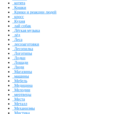
котята
Кошки
Крики и реакции людей
кросс
Кухня
лай собак
Лёгкая музыка
лёд
Леса
лесозаготовки
Лесопилка
Логотипы
Лодки
Лошади
Люди
Магазины
машины
Мебель
Медицина
Мелодии
мертвецы
Места
Металл
Механизмы
Мистика