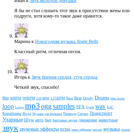
Иван
к
Звук молодой девушки
Я бы не стал слушать этот звук в присутствии жены или
подруги, хотя кому-то такое даже нравится.
Марина
к
Новогодняя музыка Jingle Bells
Классный ритм, отличная песня.
Игорь
к
Звук биения сердца, стук сердца
Четкий звук, спасибо!
Drums
Beat
8bit
90BPM
125BPM
80BPM
Bass
Dendy
120 BPM
film music
mp3
ogg
samples
loop
wav
SFX
БАС
Loops
Synth
Транспорт
Барабаны
Вода
Природа
Сигнал
Музыка для фильмов
Ударные
животные
Шум
авто
движение
быт
бытовые звуки
звук
звуковые эффекты
музыка
игры
металл
птицы
кино эффекты