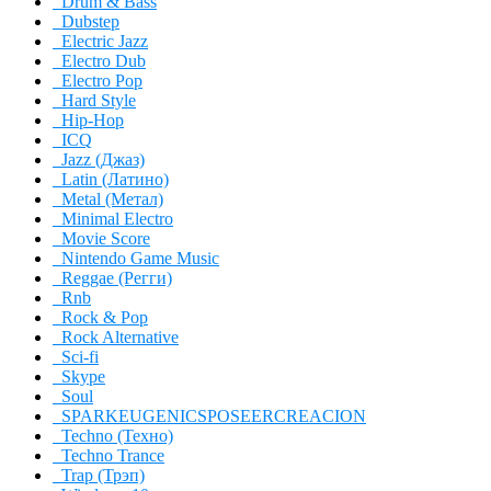
Drum & Bass
Dubstep
Electric Jazz
Electro Dub
Electro Pop
Hard Style
Hip-Hop
ICQ
Jazz (Джаз)
Latin (Латино)
Metal (Метал)
Minimal Electro
Movie Score
Nintendo Game Music
Reggae (Регги)
Rnb
Rock & Pop
Rock Alternative
Sci-fi
Skype
Soul
SPARKEUGENICSPOSEERCREACION
Techno (Техно)
Techno Trance
Trap (Трэп)