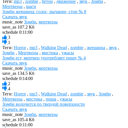
Теги:
mp3
,
zombie
,
бетон
,
движение
,
звук
,
Зомби
,
Мертвецы
,
шаги
Зомби женщина: голос, рычание, стон № 8
Скачать звук
music_note
Зомби
,
мертвецы
save_as
107.2 Кб
schedule
0:11:00
3
1
Теги:
Horror
,
mp3
,
Walking Dead
,
zombie
,
женщина
,
звук
,
Зомби
,
Мертвецы
,
мистика
,
ужасы
Зомби ест, мертвец употребляет пищу № 4
Скачать звук
music_note
Зомби
,
мертвецы
save_as
134.5 Кб
schedule
0:14:00
2
4
Теги:
Horror
,
mp3
,
Walking Dead
,
zombie
,
звук
,
Зомби
,
Мертвецы
,
мистика
,
пища
,
ужасы
Зомби волочится по твердой поверхности
Скачать звук
music_note
Зомби
,
мертвецы
save_as
105.4 Кб
schedule
0:11:00