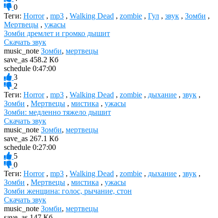
0
Теги:
Horror
,
mp3
,
Walking Dead
,
zombie
,
Гул
,
звук
,
Зомби
,
Мертвецы
,
ужасы
Зомби дремлет и громко дышит
Скачать звук
music_note
Зомби
,
мертвецы
save_as
458.2 Кб
schedule
0:47:00
3
2
Теги:
Horror
,
mp3
,
Walking Dead
,
zombie
,
дыхание
,
звук
,
Зомби
,
Мертвецы
,
мистика
,
ужасы
Зомби: медленно тяжело дышит
Скачать звук
music_note
Зомби
,
мертвецы
save_as
267.1 Кб
schedule
0:27:00
5
0
Теги:
Horror
,
mp3
,
Walking Dead
,
zombie
,
дыхание
,
звук
,
Зомби
,
Мертвецы
,
мистика
,
ужасы
Зомби женщина: голос, рычание, стон
Скачать звук
music_note
Зомби
,
мертвецы
save_as
147 Кб