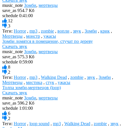
Скачать звук
music_note
Зомби
,
мертвецы
save_as
954.7 Кб
schedule
0:41:00
12
3
Теги:
Horror
,
mp3
,
zombie
,
вопли
,
звук
,
Зомби
,
крик
,
Мертвецы
,
монстр
,
ужасы
Зомби ломятся в помещение, стучат по дереву
Скачать звук
music_note
Зомби
,
мертвецы
save_as
575.3 Кб
schedule
0:59:00
8
2
Теги:
Horror
,
mp3
,
Walking Dead
,
zombie
,
звук
,
Зомби
,
Мертвецы
,
мистика
,
стук
,
ужасы
Толпа зомби-мертвецов (loop)
Скачать звук
music_note
Зомби
,
мертвецы
save_as
596.2 Кб
schedule
1:01:00
6
2
Теги:
Horror
,
loop sound
,
mp3
,
Walking Dead
,
zombie
,
звук
,