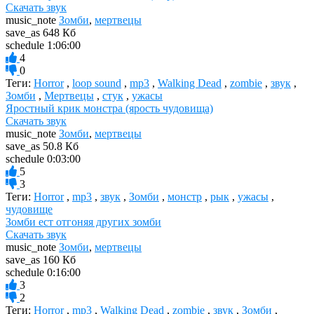
Скачать звук
music_note
Зомби
,
мертвецы
save_as
648 Кб
schedule
1:06:00
4
0
Теги:
Horror
,
loop sound
,
mp3
,
Walking Dead
,
zombie
,
звук
,
Зомби
,
Мертвецы
,
стук
,
ужасы
Яростный крик монстра (ярость чудовища)
Скачать звук
music_note
Зомби
,
мертвецы
save_as
50.8 Кб
schedule
0:03:00
5
3
Теги:
Horror
,
mp3
,
звук
,
Зомби
,
монстр
,
рык
,
ужасы
,
чудовище
Зомби ест отгоняя других зомби
Скачать звук
music_note
Зомби
,
мертвецы
save_as
160 Кб
schedule
0:16:00
3
2
Теги:
Horror
,
mp3
,
Walking Dead
,
zombie
,
звук
,
Зомби
,