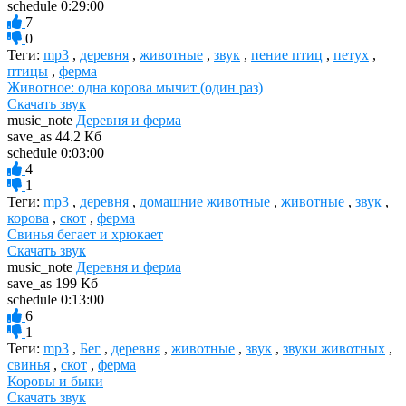
schedule
0:29:00
7
0
Теги:
mp3
,
деревня
,
животные
,
звук
,
пение птиц
,
петух
,
птицы
,
ферма
Животное: одна корова мычит (один раз)
Скачать звук
music_note
Деревня и ферма
save_as
44.2 Кб
schedule
0:03:00
4
1
Теги:
mp3
,
деревня
,
домашние животные
,
животные
,
звук
,
корова
,
скот
,
ферма
Свинья бегает и хрюкает
Скачать звук
music_note
Деревня и ферма
save_as
199 Кб
schedule
0:13:00
6
1
Теги:
mp3
,
Бег
,
деревня
,
животные
,
звук
,
звуки животных
,
свинья
,
скот
,
ферма
Коровы и быки
Скачать звук