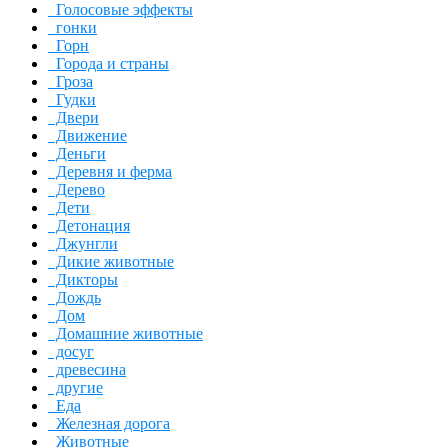
Голосовые эффекты
гонки
Горн
Города и страны
Гроза
Гудки
Двери
Движение
Деньги
Деревня и ферма
Дерево
Дети
Детонация
Джунгли
Дикие животные
Дикторы
Дождь
Дом
Домашние животные
досуг
древесина
другие
Еда
Железная дорога
Животные