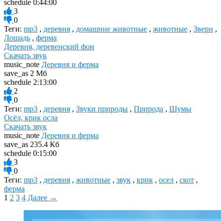
schedule
0:44:00
3
0
Теги:
mp3
,
деревня
,
домашние животные
,
животные
,
Звери
,
Лошадь
,
ферма
Деревня, деревенский фон
Скачать звук
music_note
Деревня и ферма
save_as
2 Мб
schedule
2:13:00
2
0
Теги:
mp3
,
деревня
,
Звуки природы
,
Природа
,
Шумы
Осёл, крик осла
Скачать звук
music_note
Деревня и ферма
save_as
235.4 Кб
schedule
0:15:00
3
0
Теги:
mp3
,
деревня
,
животные
,
звук
,
крик
,
осел
,
скот
,
ферма
1
2
3
4
Далее →