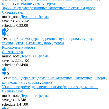
коровы
,
мычание
,
скот
,
ферма
Звуки на ферме: различные животные на скотном дворе
Скачать звук
music_note
Деревня и ферма
save_as
517.2 Кб
schedule
0:33:00
2
1
Теги:
mp3
,
атмосфера
,
деревня
,
звук
,
корова
,
курица
,
свинья
,
скот
,
Скотный Двор
,
ферма
Колокольчик коровы
Скачать звук
music_note
Деревня и ферма
save_as
225.2 Кб
schedule
0:14:00
4
0
Теги:
mp3
,
деревня
,
домашние животные
,
животные
,
Звери
,
колокольчики
,
корова
,
ферма
Утки на водоёме, деревенская атмосфера на заднем плане
Скачать звук
music_note
Деревня и ферма
save_as
1.6 Мб
schedule
1:47:00
4