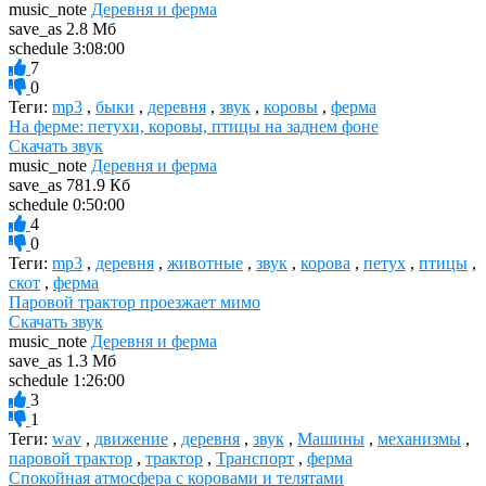
music_note
Деревня и ферма
save_as
2.8 Мб
schedule
3:08:00
7
0
Теги:
mp3
,
быки
,
деревня
,
звук
,
коровы
,
ферма
На ферме: петухи, коровы, птицы на заднем фоне
Скачать звук
music_note
Деревня и ферма
save_as
781.9 Кб
schedule
0:50:00
4
0
Теги:
mp3
,
деревня
,
животные
,
звук
,
корова
,
петух
,
птицы
,
скот
,
ферма
Паровой трактор проезжает мимо
Скачать звук
music_note
Деревня и ферма
save_as
1.3 Мб
schedule
1:26:00
3
1
Теги:
wav
,
движение
,
деревня
,
звук
,
Машины
,
механизмы
,
паровой трактор
,
трактор
,
Транспорт
,
ферма
Спокойная атмосфера с коровами и телятами