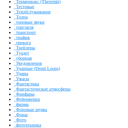
Терменвокс (Theremin)
Тестовые
Техобслуживание
Толпа
тоновые звуки
торговля
транспорт
трафик
тревога
Трейлеры
Туалет
уборная
Уведомления
Ударные (Drum Loops)
Удары
Ужасы
Фантастика
Фантастические атмосферы
Фанфары
Фейерверки
фирма
Фоновые шумы
Фоны
Фото
фототехника