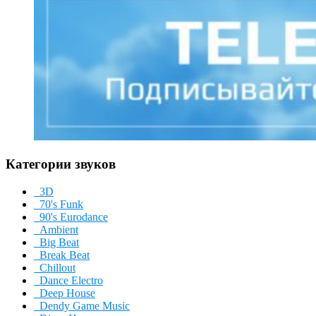
Категории звуков
3D
70's Funk
90's Eurodance
Ambient
Big Beat
Break Beat
Chillout
Dance Electro
Deep House
Dendy Game Music