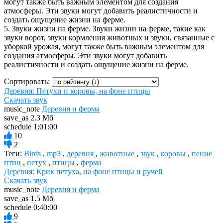
могут также быть важным элементом для создания
атмосферы. Эти звуки могут добавить реалистичности и
создать ощущение жизни на ферме.
5. Звуки жизни на ферме. Звуки жизни на ферме, такие как
звуки ворот, звуки кормления животных и звуки, связанные с
уборкой урожая, могут также быть важным элементом для
создания атмосферы. Эти звуки могут добавить
реалистичности и создать ощущение жизни на ферме.
Сортировать:
Деревня: Петухи и коровы, на фоне птицы
Скачать звук
music_note
Деревня и ферма
save_as
2.3 Мб
schedule
1:01:00
10
2
Теги:
Birds
,
mp3
,
деревня
,
животные
,
звук
,
коровы
,
пение
птиц
,
петух
,
птицы
,
ферма
Деревня: Крик петуха, на фоне птицы и ручей
Скачать звук
music_note
Деревня и ферма
save_as
1.5 Мб
schedule
0:40:00
9