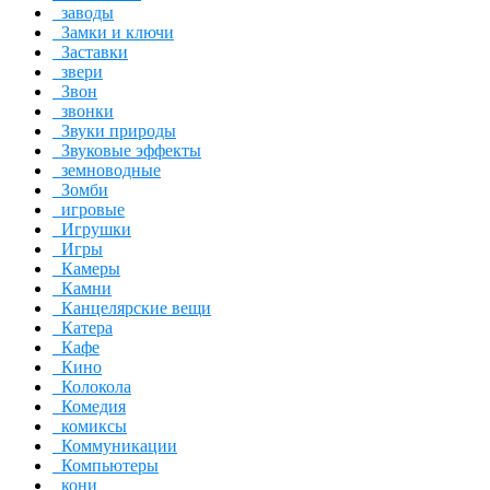
заводы
Замки и ключи
Заставки
звери
Звон
звонки
Звуки природы
Звуковые эффекты
земноводные
Зомби
игровые
Игрушки
Игры
Камеры
Камни
Канцелярские вещи
Катера
Кафе
Кино
Колокола
Комедия
комиксы
Коммуникации
Компьютеры
кони