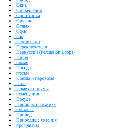
Окна
Оповещения
Оргтехника
Оружие
Отдых
Офис
пар
Пение птиц
Переключатели
Перкуссии (Percussion Loops)
Пища
пламя
Погода
поезда
Поезда и паровозы
Поля
Помехи и шумы
помещения
Посуда
Приборы и техника
приколы
Природа
Природные явления
программы