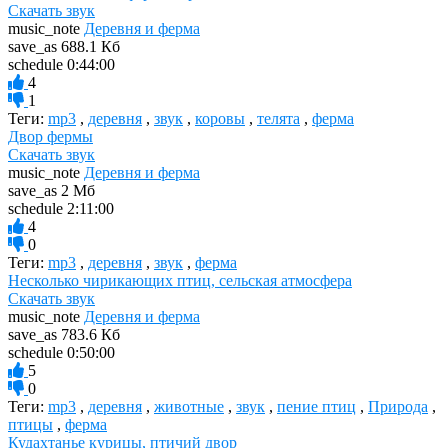
Скачать звук
music_note
Деревня и ферма
save_as
688.1 Кб
schedule
0:44:00
4
1
Теги:
mp3
,
деревня
,
звук
,
коровы
,
телята
,
ферма
Двор фермы
Скачать звук
music_note
Деревня и ферма
save_as
2 Мб
schedule
2:11:00
4
0
Теги:
mp3
,
деревня
,
звук
,
ферма
Несколько чирикающих птиц, сельская атмосфера
Скачать звук
music_note
Деревня и ферма
save_as
783.6 Кб
schedule
0:50:00
5
0
Теги:
mp3
,
деревня
,
животные
,
звук
,
пение птиц
,
Природа
,
птицы
,
ферма
Кудахтанье курицы, птичий двор