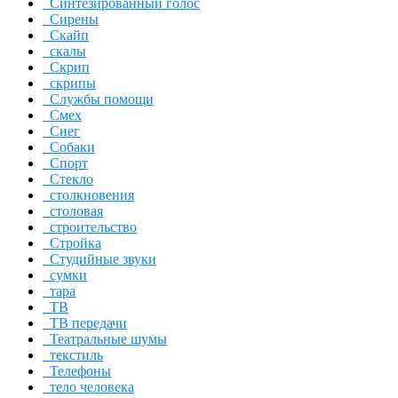
Синтезированный голос
Сирены
Скайп
скалы
Скрип
скрипы
Службы помощи
Смех
Снег
Собаки
Спорт
Стекло
столкновения
столовая
строительство
Стройка
Студийные звуки
сумки
тара
ТВ
ТВ передачи
Театральные шумы
текстиль
Телефоны
тело человека