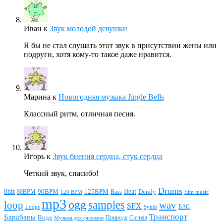
Иван
к
Звук молодой девушки
Я бы не стал слушать этот звук в присутствии жены или
подруги, хотя кому-то такое даже нравится.
Марина
к
Новогодняя музыка Jingle Bells
Классный ритм, отличная песня.
Игорь
к
Звук биения сердца, стук сердца
Четкий звук, спасибо!
Drums
Beat
8bit
90BPM
125BPM
80BPM
Bass
Dendy
120 BPM
film music
mp3
ogg
samples
loop
wav
SFX
БАС
Loops
Synth
Транспорт
Барабаны
Вода
Природа
Сигнал
Музыка для фильмов