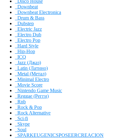
Disco House
Downbeat
Downbeat Electronica
Drum & Bass
Dubstep
Electric Jazz
Electro Dub
Electro Pop
Hard Style
Hip-Hop
ICQ
Jazz (Джаз)
Latin (Латино)
Metal (Метал)
Minimal Electro
Movie Score
Nintendo Game Music
Reggae (Регги)
Rnb
Rock & Pop
Rock Alternative
Sci-fi
Skype
Soul
SPARKEUGENICSPOSEERCREACION