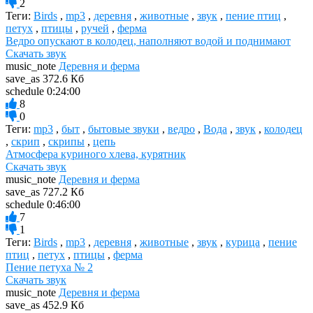
2
Теги:
Birds
,
mp3
,
деревня
,
животные
,
звук
,
пение птиц
,
петух
,
птицы
,
ручей
,
ферма
Ведро опускают в колодец, наполняют водой и поднимают
Скачать звук
music_note
Деревня и ферма
save_as
372.6 Кб
schedule
0:24:00
8
0
Теги:
mp3
,
быт
,
бытовые звуки
,
ведро
,
Вода
,
звук
,
колодец
,
скрип
,
скрипы
,
цепь
Атмосфера куриного хлева, курятник
Скачать звук
music_note
Деревня и ферма
save_as
727.2 Кб
schedule
0:46:00
7
1
Теги:
Birds
,
mp3
,
деревня
,
животные
,
звук
,
курица
,
пение
птиц
,
петух
,
птицы
,
ферма
Пение петуха № 2
Скачать звук
music_note
Деревня и ферма
save_as
452.9 Кб