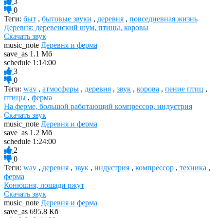
3
0
Теги:
быт
,
бытовые звуки
,
деревня
,
повседневная жизнь
Деревня: деревенский шум, птицы, коровы
Скачать звук
music_note
Деревня и ферма
save_as
1.1 Мб
schedule
1:14:00
3
0
Теги:
wav
,
атмосферы
,
деревня
,
звук
,
корова
,
пение птиц
,
птицы
,
ферма
На ферме, большой работающий компрессор, индустрия
Скачать звук
music_note
Деревня и ферма
save_as
1.2 Мб
schedule
1:24:00
2
0
Теги:
wav
,
деревня
,
звук
,
индустрия
,
компрессор
,
техника
,
ферма
Конюшня, лошади ржут
Скачать звук
music_note
Деревня и ферма
save_as
695.8 Кб