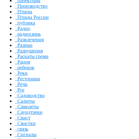
проекторы
Производство
Птицы
Птицы России
публика
Радио
радиосвязь
Развлечения
Разные
Разрушения
Раскаты грома
Рация
ребенок
Реки
Рестораны
Речи
Рог
Садоводство
Салюты
Самолеты
Саундтреки
Свист
Свистки
связь
Сигналы