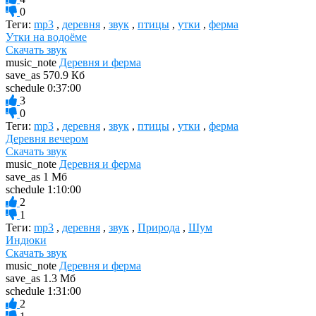
0
Теги:
mp3
,
деревня
,
звук
,
птицы
,
утки
,
ферма
Утки на водоёме
Скачать звук
music_note
Деревня и ферма
save_as
570.9 Кб
schedule
0:37:00
3
0
Теги:
mp3
,
деревня
,
звук
,
птицы
,
утки
,
ферма
Деревня вечером
Скачать звук
music_note
Деревня и ферма
save_as
1 Мб
schedule
1:10:00
2
1
Теги:
mp3
,
деревня
,
звук
,
Природа
,
Шум
Индюки
Скачать звук
music_note
Деревня и ферма
save_as
1.3 Мб
schedule
1:31:00
2