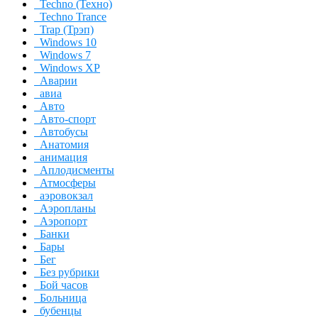
Techno (Техно)
Techno Trance
Trap (Трэп)
Windows 10
Windows 7
Windows XP
Аварии
авиа
Авто
Авто-спорт
Автобусы
Анатомия
анимация
Аплодисменты
Атмосферы
аэровокзал
Аэропланы
Аэропорт
Банки
Бары
Бег
Без рубрики
Бой часов
Больница
бубенцы