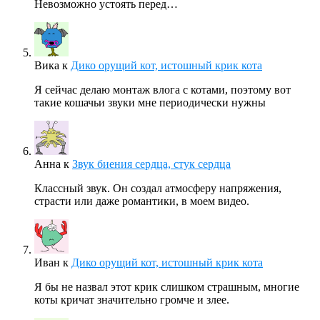
Невозможно устоять перед…
Вика
к
Дико орущий кот, истошный крик кота
Я сейчас делаю монтаж влога с котами, поэтому вот
такие кошачьи звуки мне периодически нужны
Анна
к
Звук биения сердца, стук сердца
Классный звук. Он создал атмосферу напряжения,
страсти или даже романтики, в моем видео.
Иван
к
Дико орущий кот, истошный крик кота
Я бы не назвал этот крик слишком страшным, многие
коты кричат значительно громче и злее.