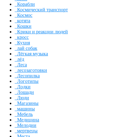
Корабли
Космический транспорт
Космос
котята
Кошки
Крики и реакции людей
кросс
Кухня
лай собак
Лёгкая музыка
лёд
Леса
лесозаготовки
Лесопилка
Логотипы
Лодки
Лошади
Люди
Магазины
машины
Мебель
Медицина
Мелодии
мертвецы
Места