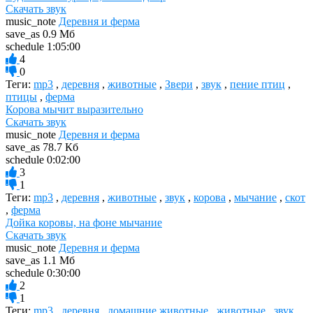
Скачать звук
music_note
Деревня и ферма
save_as
0.9 Мб
schedule
1:05:00
4
0
Теги:
mp3
,
деревня
,
животные
,
Звери
,
звук
,
пение птиц
,
птицы
,
ферма
Корова мычит выразительно
Скачать звук
music_note
Деревня и ферма
save_as
78.7 Кб
schedule
0:02:00
3
1
Теги:
mp3
,
деревня
,
животные
,
звук
,
корова
,
мычание
,
скот
,
ферма
Дойка коровы, на фоне мычание
Скачать звук
music_note
Деревня и ферма
save_as
1.1 Мб
schedule
0:30:00
2
1
Теги:
mp3
,
деревня
,
домашние животные
,
животные
,
звук
,