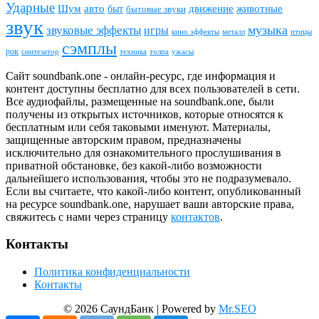
Ударные
животные
Шум
авто
движение
быт
бытовые звуки
звук
звуковые эффекты
музыка
игры
металл
птицы
кино эффекты
сэмплы
рок
синтезатор
толпа
ужасы
техника
Сайт soundbank.one - онлайн-ресурс, где информация и
контент доступны бесплатно для всех пользователей в сети.
Все аудиофайлы, размещенные на soundbank.one, были
получены из открытых источников, которые относятся к
бесплатным или себя таковыми именуют. Материалы,
защищенные авторским правом, предназначены
исключительно для ознакомительного прослушивания в
приватной обстановке, без какой-либо возможности
дальнейшего использования, чтобы это не подразумевало.
Если вы считаете, что какой-либо контент, опубликованный
на ресурсе soundbank.one, нарушает ваши авторские права,
свяжитесь с нами через страницу
контактов
.
Контакты
Политика конфиденциальности
Контакты
© 2026 СаундБанк | Powered by
Mr.SEO