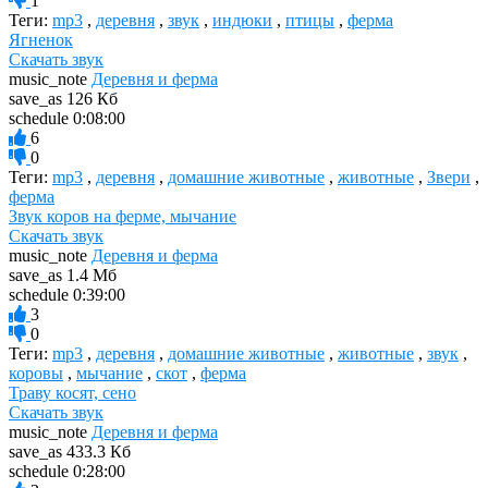
1
Теги:
mp3
,
деревня
,
звук
,
индюки
,
птицы
,
ферма
Ягненок
Скачать звук
music_note
Деревня и ферма
save_as
126 Кб
schedule
0:08:00
6
0
Теги:
mp3
,
деревня
,
домашние животные
,
животные
,
Звери
,
ферма
Звук коров на ферме, мычание
Скачать звук
music_note
Деревня и ферма
save_as
1.4 Мб
schedule
0:39:00
3
0
Теги:
mp3
,
деревня
,
домашние животные
,
животные
,
звук
,
коровы
,
мычание
,
скот
,
ферма
Траву косят, сено
Скачать звук
music_note
Деревня и ферма
save_as
433.3 Кб
schedule
0:28:00