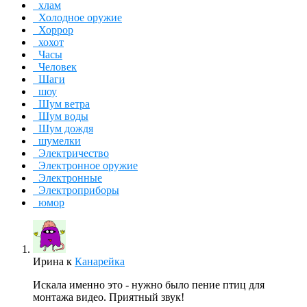
хлам
Холодное оружие
Хоррор
хохот
Часы
Человек
Шаги
шоу
Шум ветра
Шум воды
Шум дождя
шумелки
Электричество
Электронное оружие
Электронные
Электроприборы
юмор
Ирина
к
Канарейка
Искала именно это - нужно было пение птиц для
монтажа видео. Приятный звук!