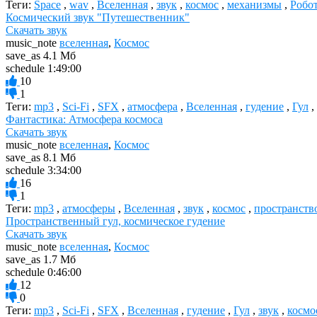
Теги:
Space
,
wav
,
Вселенная
,
звук
,
космос
,
механизмы
,
Робо
Космический звук "Путешественник"
Скачать звук
music_note
вселенная
,
Космос
save_as
4.1 Мб
schedule
1:49:00
10
1
Теги:
mp3
,
Sci-Fi
,
SFX
,
атмосфера
,
Вселенная
,
гудение
,
Гул
,
Фантастика: Атмосфера космоса
Скачать звук
music_note
вселенная
,
Космос
save_as
8.1 Мб
schedule
3:34:00
16
1
Теги:
mp3
,
атмосферы
,
Вселенная
,
звук
,
космос
,
пространств
Пространственный гул, космическое гудение
Скачать звук
music_note
вселенная
,
Космос
save_as
1.7 Мб
schedule
0:46:00
12
0
Теги:
mp3
,
Sci-Fi
,
SFX
,
Вселенная
,
гудение
,
Гул
,
звук
,
космо