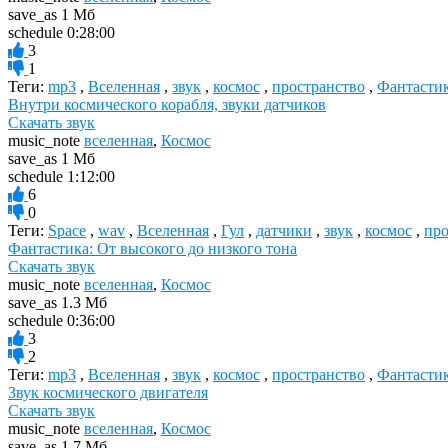
save_as
1 Мб
schedule
0:28:00
3
1
Теги:
mp3
,
Вселенная
,
звук
,
космос
,
пространство
,
Фантасти
Внутри космического корабля, звуки датчиков
Скачать звук
music_note
вселенная
,
Космос
save_as
1 Мб
schedule
1:12:00
6
0
Теги:
Space
,
wav
,
Вселенная
,
Гул
,
датчики
,
звук
,
космос
,
про
Фантастика: От высокого до низкого тона
Скачать звук
music_note
вселенная
,
Космос
save_as
1.3 Мб
schedule
0:36:00
3
2
Теги:
mp3
,
Вселенная
,
звук
,
космос
,
пространство
,
Фантасти
Звук космического двигателя
Скачать звук
music_note
вселенная
,
Космос
save_as
1.7 Мб