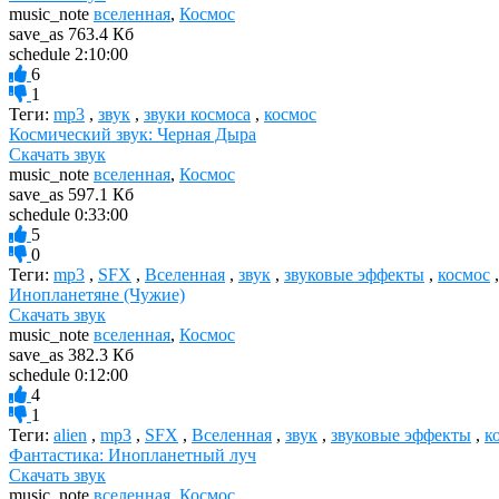
music_note
вселенная
,
Космос
save_as
763.4 Кб
schedule
2:10:00
6
1
Теги:
mp3
,
звук
,
звуки космоса
,
космос
Космический звук: Черная Дыра
Скачать звук
music_note
вселенная
,
Космос
save_as
597.1 Кб
schedule
0:33:00
5
0
Теги:
mp3
,
SFX
,
Вселенная
,
звук
,
звуковые эффекты
,
космос
Инопланетяне (Чужие)
Скачать звук
music_note
вселенная
,
Космос
save_as
382.3 Кб
schedule
0:12:00
4
1
Теги:
alien
,
mp3
,
SFX
,
Вселенная
,
звук
,
звуковые эффекты
,
к
Фантастика: Инопланетный луч
Скачать звук
music_note
вселенная
,
Космос