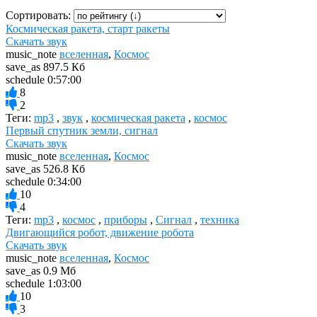
Сортировать:
Космическая ракета, старт ракеты
Скачать звук
music_note
вселенная
,
Космос
save_as
897.5 Кб
schedule
0:57:00
8
2
Теги:
mp3
,
звук
,
космическая ракета
,
космос
Первый спутник земли, сигнал
Скачать звук
music_note
вселенная
,
Космос
save_as
526.8 Кб
schedule
0:34:00
10
4
Теги:
mp3
,
космос
,
приборы
,
Сигнал
,
техника
Двигающийся робот, движение робота
Скачать звук
music_note
вселенная
,
Космос
save_as
0.9 Мб
schedule
1:03:00
10
3