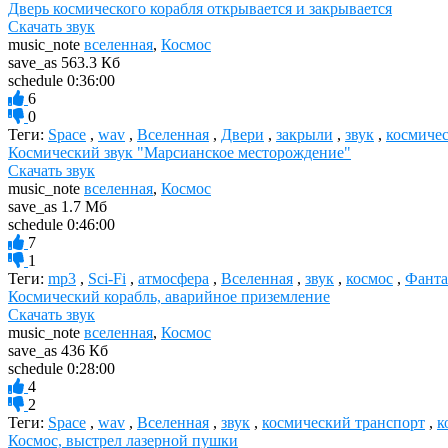
Дверь космического корабля открывается и закрывается
Скачать звук
music_note
вселенная
,
Космос
save_as
563.3 Кб
schedule
0:36:00
6
0
Теги:
Space
,
wav
,
Вселенная
,
Двери
,
закрыли
,
звук
,
космиче
Космический звук "Марсианское месторождение"
Скачать звук
music_note
вселенная
,
Космос
save_as
1.7 Мб
schedule
0:46:00
7
1
Теги:
mp3
,
Sci-Fi
,
атмосфера
,
Вселенная
,
звук
,
космос
,
Фанта
Космический корабль, аварийное приземление
Скачать звук
music_note
вселенная
,
Космос
save_as
436 Кб
schedule
0:28:00
4
2
Теги:
Space
,
wav
,
Вселенная
,
звук
,
космический транспорт
,
к
Космос, выстрел лазерной пушки