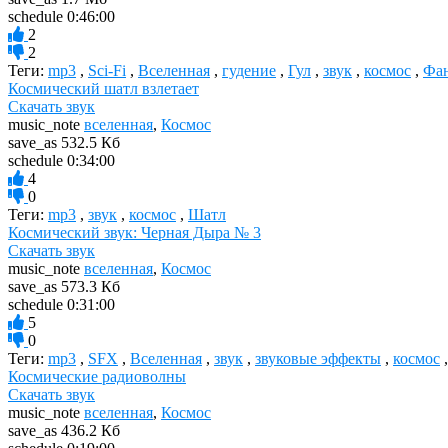
schedule
0:46:00
2
2
Теги:
mp3
,
Sci-Fi
,
Вселенная
,
гудение
,
Гул
,
звук
,
космос
,
Фан
Космический шатл взлетает
Скачать звук
music_note
вселенная
,
Космос
save_as
532.5 Кб
schedule
0:34:00
4
0
Теги:
mp3
,
звук
,
космос
,
Шатл
Космический звук: Черная Дыра № 3
Скачать звук
music_note
вселенная
,
Космос
save_as
573.3 Кб
schedule
0:31:00
5
0
Теги:
mp3
,
SFX
,
Вселенная
,
звук
,
звуковые эффекты
,
космос
Космические радиоволны
Скачать звук
music_note
вселенная
,
Космос
save_as
436.2 Кб