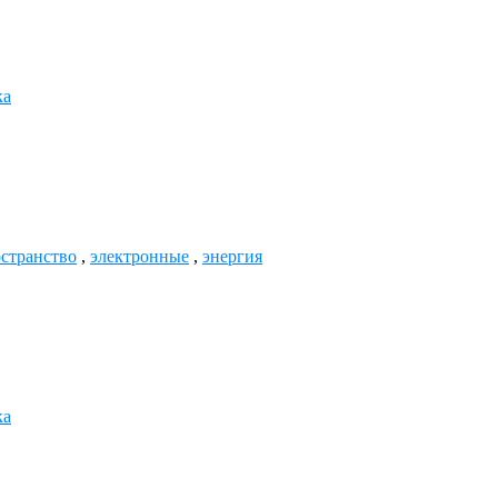
ка
странство
,
электронные
,
энергия
ка