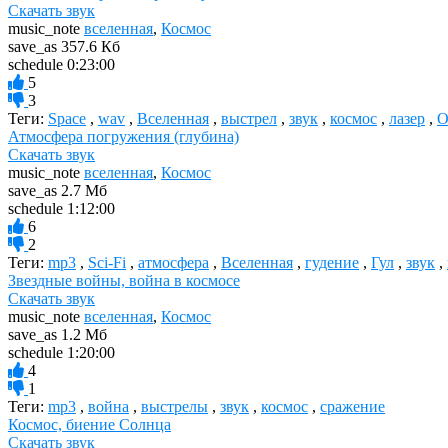
Скачать звук
music_note
вселенная
,
Космос
save_as
357.6 Кб
schedule
0:23:00
5
3
Теги:
Space
,
wav
,
Вселенная
,
выстрел
,
звук
,
космос
,
лазер
,
О
Атмосфера погружения (глубина)
Скачать звук
music_note
вселенная
,
Космос
save_as
2.7 Мб
schedule
1:12:00
6
2
Теги:
mp3
,
Sci-Fi
,
атмосфера
,
Вселенная
,
гудение
,
Гул
,
звук
,
Звездные войны, война в космосе
Скачать звук
music_note
вселенная
,
Космос
save_as
1.2 Мб
schedule
1:20:00
4
1
Теги:
mp3
,
война
,
выстрелы
,
звук
,
космос
,
сражение
Космос, биение Солнца
Скачать звук