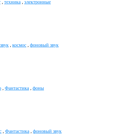
т
,
техника
,
электронные
звук
,
космос
,
фоновый звук
о
,
Фантастика
,
фоны
с
,
Фантастика
,
фоновый звук