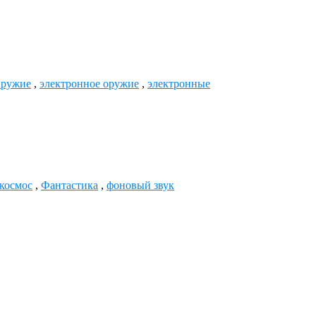
ружие
,
электронное оружие
,
электронные
космос
,
Фантастика
,
фоновый звук