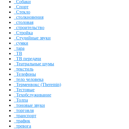
Собаки
Спорт
Стекло
столкновения
столовая
строительство
Стройка
Студийные звуки
сумки
тара
ТВ
ТВ передачи
Театральные шумы
текстиль
Телефоны
тело человека
Терменвокс (Theremin)
Тестовые
Техобслуживание
Толпа
тоновые звуки
торговля
транспорт
трафик
тревога