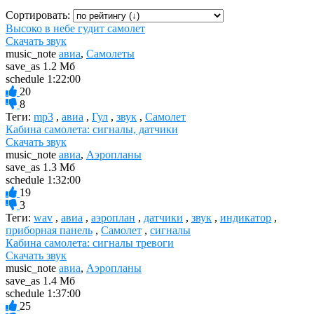
Сортировать:
Высоко в небе гудит самолет
Скачать звук
music_note
авиа
,
Самолеты
save_as
1.2 Мб
schedule
1:22:00
20
8
Теги:
mp3
,
авиа
,
Гул
,
звук
,
Самолет
Кабина самолета: сигналы, датчики
Скачать звук
music_note
авиа
,
Аэропланы
save_as
1.3 Мб
schedule
1:32:00
19
3
Теги:
wav
,
авиа
,
аэроплан
,
датчики
,
звук
,
индикатор
,
приборная панель
,
Самолет
,
сигналы
Кабина самолета: сигналы тревоги
Скачать звук
music_note
авиа
,
Аэропланы
save_as
1.4 Мб
schedule
1:37:00
25