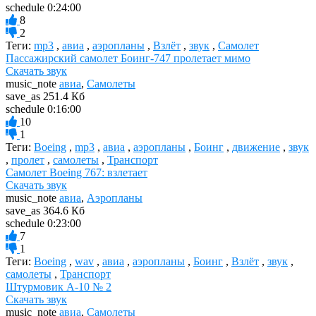
schedule
0:24:00
8
2
Теги:
mp3
,
авиа
,
аэропланы
,
Взлёт
,
звук
,
Самолет
Пассажирский самолет Боинг-747 пролетает мимо
Скачать звук
music_note
авиа
,
Самолеты
save_as
251.4 Кб
schedule
0:16:00
10
1
Теги:
Boeing
,
mp3
,
авиа
,
аэропланы
,
Боинг
,
движение
,
звук
,
пролет
,
самолеты
,
Транспорт
Самолет Boeing 767: взлетает
Скачать звук
music_note
авиа
,
Аэропланы
save_as
364.6 Кб
schedule
0:23:00
7
1
Теги:
Boeing
,
wav
,
авиа
,
аэропланы
,
Боинг
,
Взлёт
,
звук
,
самолеты
,
Транспорт
Штурмовик A-10 № 2
Скачать звук
music_note
авиа
,
Самолеты