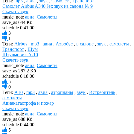
Теги:
mp3
,
авиа
,
звук
,
Самолет
,
Транспорт
Самолет Airbus A340 Jet: звук из салона № 9
Скачать звук
music_note
авиа
,
Самолеты
save_as
644 Кб
schedule
0:41:00
3
1
Теги:
Airbus
,
mp3
,
авиа
,
Аэробус
,
в салоне
,
звук
,
самолеты
,
Транспорт
,
Шум
Штурмовик A-10
Скачать звук
music_note
авиа
,
Самолеты
save_as
287.2 Кб
schedule
0:18:00
5
0
Теги:
A10
,
mp3
,
авиа
,
аэропланы
,
звук
,
Истребитель
,
самолеты
Авиакатастрофа и пожар
Скачать звук
music_note
авиа
,
Самолеты
save_as
688 Кб
schedule
0:44:00
5