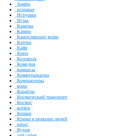
Зомби
игровые
Игрушки
Игры
Камеры
Камни
Канцелярские вещи
Катера
Кафе
Кино
Колокола
Комедия
комиксы
Коммуникации
Компьютеры
кони
Корабли
Космический транспорт
Космос
котята
Кошки
Крики и реакции людей
кросс
Кухня
лай собак