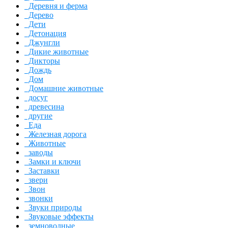
Деревня и ферма
Дерево
Дети
Детонация
Джунгли
Дикие животные
Дикторы
Дождь
Дом
Домашние животные
досуг
древесина
другие
Еда
Железная дорога
Животные
заводы
Замки и ключи
Заставки
звери
Звон
звонки
Звуки природы
Звуковые эффекты
земноводные