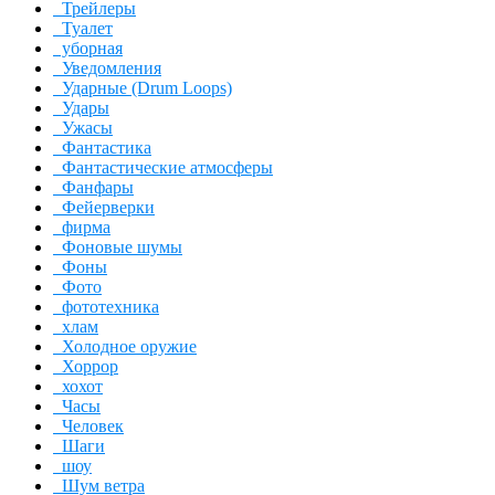
Трейлеры
Туалет
уборная
Уведомления
Ударные (Drum Loops)
Удары
Ужасы
Фантастика
Фантастические атмосферы
Фанфары
Фейерверки
фирма
Фоновые шумы
Фоны
Фото
фототехника
хлам
Холодное оружие
Хоррор
хохот
Часы
Человек
Шаги
шоу
Шум ветра