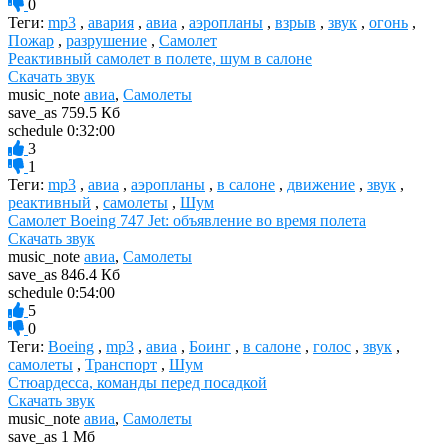
0
Теги:
mp3
,
авария
,
авиа
,
аэропланы
,
взрыв
,
звук
,
огонь
,
Пожар
,
разрушение
,
Самолет
Реактивный самолет в полете, шум в салоне
Скачать звук
music_note
авиа
,
Самолеты
save_as
759.5 Кб
schedule
0:32:00
3
1
Теги:
mp3
,
авиа
,
аэропланы
,
в салоне
,
движение
,
звук
,
реактивный
,
самолеты
,
Шум
Самолет Boeing 747 Jet: объявление во время полета
Скачать звук
music_note
авиа
,
Самолеты
save_as
846.4 Кб
schedule
0:54:00
5
0
Теги:
Boeing
,
mp3
,
авиа
,
Боинг
,
в салоне
,
голос
,
звук
,
самолеты
,
Транспорт
,
Шум
Стюардесса, команды перед посадкой
Скачать звук
music_note
авиа
,
Самолеты
save_as
1 Мб