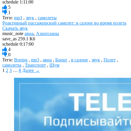
schedule
1:11:00
5
1
Теги:
mp3
,
звук
,
самолеты
Реактивный пассажирский самолет: в салоне во время полета
Скачать звук
music_note
авиа
,
Аэропланы
save_as
259.1 Кб
schedule
0:17:00
4
0
Теги:
Boeing
,
mp3
,
авиа
,
Боинг
,
в салоне
,
звук
,
Полет
,
самолеты
,
Транспорт
,
Шум
1
2
3
…
8
Далее →