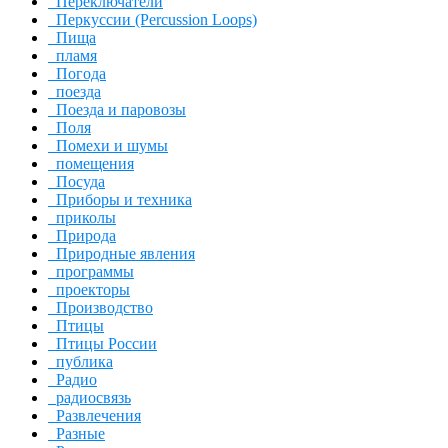
Переключатели
Перкуссии (Percussion Loops)
Пища
пламя
Погода
поезда
Поезда и паровозы
Поля
Помехи и шумы
помещения
Посуда
Приборы и техника
приколы
Природа
Природные явления
программы
проекторы
Производство
Птицы
Птицы России
публика
Радио
радиосвязь
Развлечения
Разные