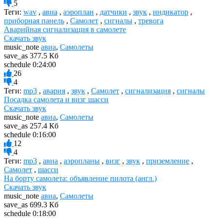
5
Теги:
wav
,
авиа
,
аэроплан
,
датчики
,
звук
,
индикатор
,
приборная панель
,
Самолет
,
сигналы
,
тревога
Аварийная сигнализация в самолете
Скачать звук
music_note
авиа
,
Самолеты
save_as
377.5 Кб
schedule
0:24:00
26
4
Теги:
mp3
,
авария
,
звук
,
Самолет
,
сигнализация
,
сигналы
Посадка самолета и визг шасси
Скачать звук
music_note
авиа
,
Самолеты
save_as
257.4 Кб
schedule
0:16:00
12
4
Теги:
mp3
,
авиа
,
аэропланы
,
визг
,
звук
,
приземление
,
Самолет
,
шасси
На борту самолета: объявление пилота (англ.)
Скачать звук
music_note
авиа
,
Самолеты
save_as
699.3 Кб
schedule
0:18:00