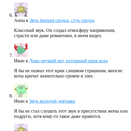
Анна
к
Звук биения сердца, стук сердца
Классный звук. Он создал атмосферу напряжения,
страсти или даже романтики, в моем видео.
Иван
к
Дико орущий кот, истошный крик кота
Я бы не назвал этот крик слишком страшным, многие
коты кричат значительно громче и злее.
Иван
к
Звук молодой девушки
Я бы не стал слушать этот звук в присутствии жены или
подруги, хотя кому-то такое даже нравится.