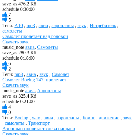
save_as
476.2 Кб
schedule
0:30:00
7
5
Теги:
A10
,
mp3
,
авиа
,
аэропланы
,
звук
,
Истребитель
,
самолеты
Самолет пролетает над головой
Скачать звук
music_note
авиа
,
Самолеты
save_as
280.3 Кб
schedule
0:18:00
6
2
Теги:
mp3
,
авиа
,
звук
,
Самолет
Самолет Boeing 747: пролетает
Скачать звук
music_note
авиа
,
Аэропланы
save_as
325.4 Кб
schedule
0:21:00
4
0
Теги:
Boeing
,
wav
,
авиа
,
аэропланы
,
Боинг
,
движение
,
звук
,
самолеты
,
Транспорт
Аэроплан пролетает слева направо
Скачать звук