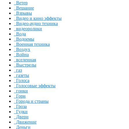
Ветер
Вещание
Взрывы
Видео и кино эффекты
Видео-аудио техника
видеоролики
Вода
Водоемы
Военная техника
Воздух
Война
вселенная
Выстрелы
газ
газеты
Голоса
Голосовые эффекты
гонки
Горн
Города и страны
Гроза
Гудки
Двери
Движение
Деньги