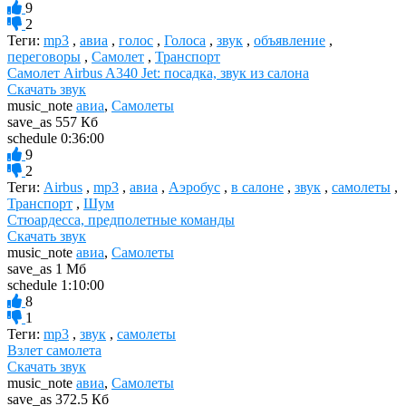
9
2
Теги:
mp3
,
авиа
,
голос
,
Голоса
,
звук
,
объявление
,
переговоры
,
Самолет
,
Транспорт
Самолет Airbus A340 Jet: посадка, звук из салона
Скачать звук
music_note
авиа
,
Самолеты
save_as
557 Кб
schedule
0:36:00
9
2
Теги:
Airbus
,
mp3
,
авиа
,
Аэробус
,
в салоне
,
звук
,
самолеты
,
Транспорт
,
Шум
Стюардесса, предполетные команды
Скачать звук
music_note
авиа
,
Самолеты
save_as
1 Мб
schedule
1:10:00
8
1
Теги:
mp3
,
звук
,
самолеты
Взлет самолета
Скачать звук
music_note
авиа
,
Самолеты
save_as
372.5 Кб