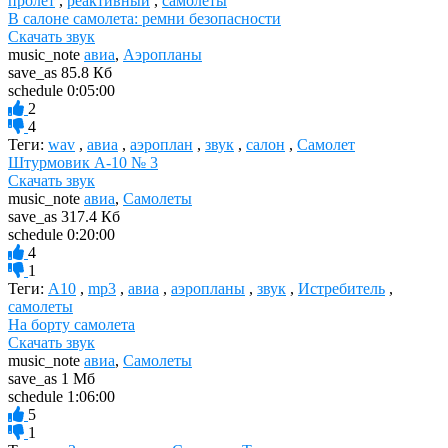
пролет
,
реактивный
,
самолеты
В салоне самолета: ремни безопасности
Скачать звук
music_note
авиа
,
Аэропланы
save_as
85.8 Кб
schedule
0:05:00
2
4
Теги:
wav
,
авиа
,
аэроплан
,
звук
,
салон
,
Самолет
Штурмовик A-10 № 3
Скачать звук
music_note
авиа
,
Самолеты
save_as
317.4 Кб
schedule
0:20:00
4
1
Теги:
A10
,
mp3
,
авиа
,
аэропланы
,
звук
,
Истребитель
,
самолеты
На борту самолета
Скачать звук
music_note
авиа
,
Самолеты
save_as
1 Мб
schedule
1:06:00
5
1