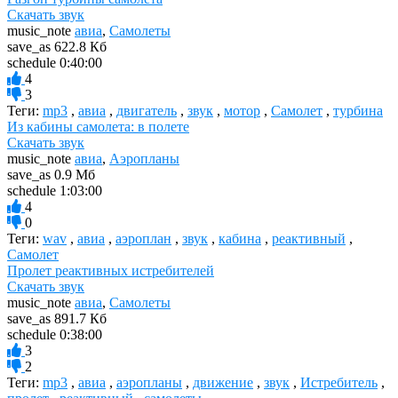
Скачать звук
music_note
авиа
,
Самолеты
save_as
622.8 Кб
schedule
0:40:00
4
3
Теги:
mp3
,
авиа
,
двигатель
,
звук
,
мотор
,
Самолет
,
турбина
Из кабины самолета: в полете
Скачать звук
music_note
авиа
,
Аэропланы
save_as
0.9 Мб
schedule
1:03:00
4
0
Теги:
wav
,
авиа
,
аэроплан
,
звук
,
кабина
,
реактивный
,
Самолет
Пролет реактивных истребителей
Скачать звук
music_note
авиа
,
Самолеты
save_as
891.7 Кб
schedule
0:38:00
3
2
Теги:
mp3
,
авиа
,
аэропланы
,
движение
,
звук
,
Истребитель
,