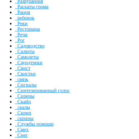
Разрушения
Раскаты грома
Рация
ребенок
Реки
Рестораны
Речи
Рог
Садоводство
Салюты
Самолеты
Саундтреки
Свист
Свистки
связь
Сигналы
Синтезированный голос
Сирены
Скайп
скалы
Скрип
скрипы
Службы помощи
Смех
Снег