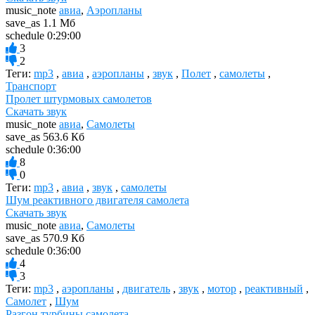
music_note
авиа
,
Аэропланы
save_as
1.1 Мб
schedule
0:29:00
3
2
Теги:
mp3
,
авиа
,
аэропланы
,
звук
,
Полет
,
самолеты
,
Транспорт
Пролет штурмовых самолетов
Скачать звук
music_note
авиа
,
Самолеты
save_as
563.6 Кб
schedule
0:36:00
8
0
Теги:
mp3
,
авиа
,
звук
,
самолеты
Шум реактивного двигателя самолета
Скачать звук
music_note
авиа
,
Самолеты
save_as
570.9 Кб
schedule
0:36:00
4
3
Теги:
mp3
,
аэропланы
,
двигатель
,
звук
,
мотор
,
реактивный
,
Самолет
,
Шум
Разгон турбины самолета