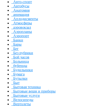
Авто-спорт
Автобусы
Анатомия
анимация
Аплодисменты
Атмосферы
аэровокзал
Аэропланы
Аэропорт
Банки
Бары
Бег
Без рубрики
Бой часов
Больница
бубенцы
Будильники
Бумага
Бутылки
Быт
Бытовая техника
Бытовые вещи и приборы
Бытовые услуги
Велосипеды
Вертолеты