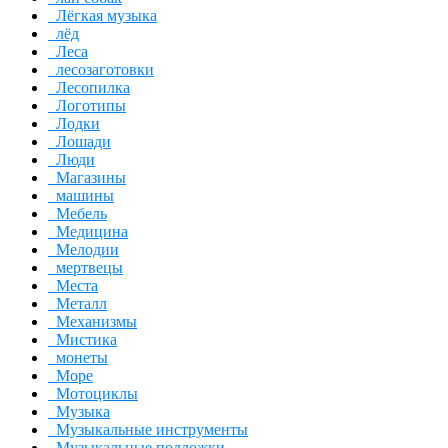
Лёгкая музыка
лёд
Леса
лесозаготовки
Лесопилка
Логотипы
Лодки
Лошади
Люди
Магазины
машины
Мебель
Медицина
Мелодии
мертвецы
Места
Металл
Механизмы
Мистика
монеты
Море
Мотоциклы
Музыка
Музыкальные инструменты
Музыкальные подложки