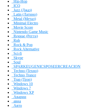
Hip-Hop
ICQ
Jazz (Джаз)
Latin (Латино)
Metal (Метал)
Minimal Electro
Movie Score
Nintendo Game Music
Reggae (Регги)
Rnb
Rock & Pop
Rock Alternative
Sci-fi
Skype
Soul
SPARKEUGENICSPOSEERCREACION
Techno (Техно)
Techno Trance
Trap (Трэп)
Windows 10
Windows 7
Windows XP
Аварии
авиа
Авто