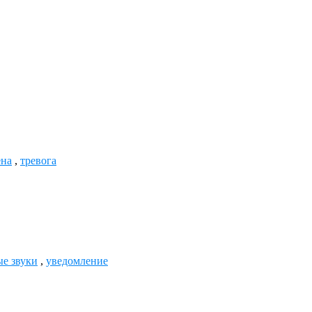
ена
,
тревога
е звуки
,
уведомление