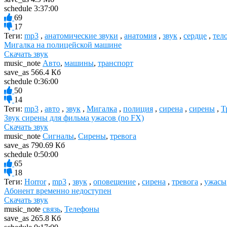
schedule
3:37:00
69
17
Теги:
mp3
,
анатомические звуки
,
анатомия
,
звук
,
сердце
,
тел
Мигалка на полицейской машине
Скачать звук
music_note
Авто
,
машины
,
транспорт
save_as
566.4 Кб
schedule
0:36:00
50
14
Теги:
mp3
,
авто
,
звук
,
Мигалка
,
полиция
,
сирена
,
сирены
,
Т
Звук сирены для фильма ужасов (no FX)
Скачать звук
music_note
Сигналы
,
Сирены
,
тревога
save_as
790.69 Кб
schedule
0:50:00
65
18
Теги:
Horror
,
mp3
,
звук
,
оповещение
,
сирена
,
тревога
,
ужасы
Абонент временно недоступен
Скачать звук
music_note
связь
,
Телефоны
save_as
265.8 Кб