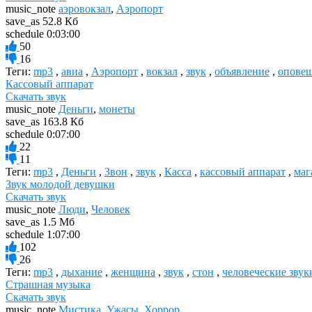
music_note
аэровокзал
,
Аэропорт
save_as
52.8 Кб
schedule
0:03:00
50
16
Теги:
mp3
,
авиа
,
Аэропорт
,
вокзал
,
звук
,
объявление
,
опове
Кассовый аппарат
Скачать звук
music_note
Деньги
,
монеты
save_as
163.8 Кб
schedule
0:07:00
22
11
Теги:
mp3
,
Деньги
,
Звон
,
звук
,
Касса
,
кассовый аппарат
,
маг
Звук молодой девушки
Скачать звук
music_note
Люди
,
Человек
save_as
1.5 Мб
schedule
1:07:00
102
26
Теги:
mp3
,
дыхание
,
женщина
,
звук
,
стон
,
человеческие звук
Страшная музыка
Скачать звук
music_note
Мистика
,
Ужасы
,
Хоррор