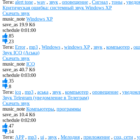
Теги:
alert tone
,
wav
,
звук
,
оповещение
,
Сигнал
,
тоны
,
уведо
Критическая ошибка: системный звук Windows XP
Скачать звук
music_note
Windows XP
save_as
19.9 Кб
schedule
0:01:00
85
23
Теги:
Error
,
mp3
,
Windows
,
windows XP
,
звук
,
компьютер
,
ош
Звук ICQ (Аська)
Скачать звук
music_note
ICQ
save_as
40.7 Кб
schedule
0:03:00
35
8
Теги:
icq
,
mp3
,
аська
,
звук
,
компьютер
,
оповещение
,
уведомл
Звук Telegram (уведомление в Телеграм)
Скачать звук
music_note
Компьютеры
,
программы
save_as
10.4 Кб
schedule
0:02:00
47
14
Теги:
APP
,
mp3
,
ui
,
звук
,
Мелодия
,
приложение
,
соц. сети
,
у