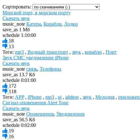
Сортировать:
Морской порт, в морском порту
Скачать звук
music_note
Катера
,
Корабли
,
Лодки
save_as
1 Мб
schedule
1:10:00
18
13
Теги:
mp3
,
Водный транспорт
,
звук
,
корабли
,
Порт
Звук СМС уведомление iPhone
Скачать звук
music_note
связь
,
Телефоны
save_as
13.7 Кб
schedule
0:01:00
172
118
Теги:
APP
,
iPhone
,
mp3
,
ui
,
айфон
,
звук
,
Мелодия
,
приложен
Сигнал оповещения Alert Tone
Скачать звук
music_note
Оповещения
,
Уведомления
save_as
56.5 Кб
schedule
0:02:00
19
16