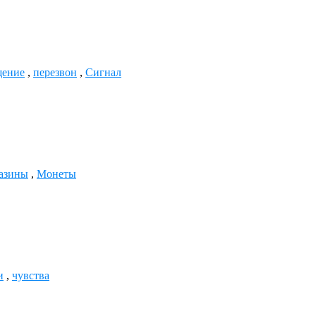
щение
,
перезвон
,
Сигнал
азины
,
Монеты
и
,
чувства