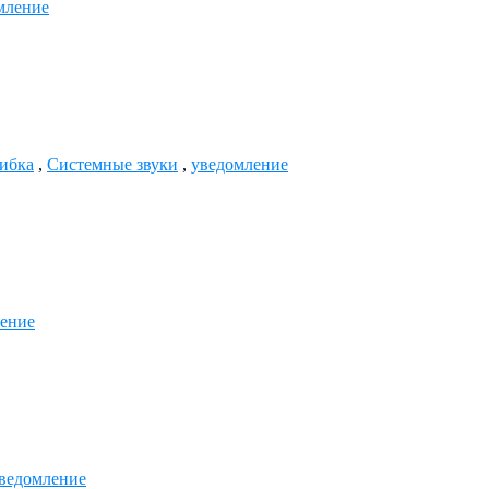
мление
ибка
,
Системные звуки
,
уведомление
ение
ведомление