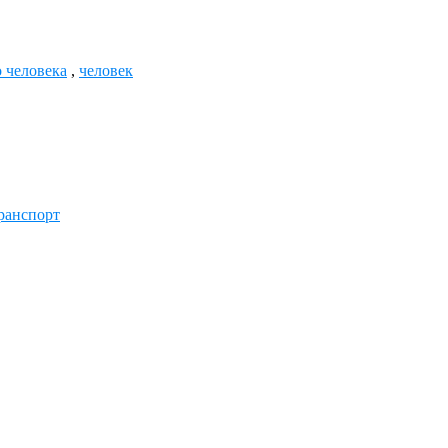
о человека
,
человек
ранспорт