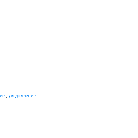
ие
,
уведомление