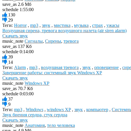
save_as
2.6 Мб
schedule
1:55:00
130
29
Теги:
Horror
,
mp3
,
звук
,
мистика
,
музыка
,
страх
,
ужасы
Воздушная сирена, тревога воздушного налета (air siren alarm)
Скачать звук
music_note
Сигналы
,
Сирены
,
тревога
save_as
137 Кб
schedule
0:14:00
39
14
Теги:
Alarm
,
mp3
,
воздушная тревога
,
звук
,
оповещение
,
сир
Завершение работы: системный звук Windows XP
Скачать звук
music_note
Windows XP
save_as
70.7 Кб
schedule
0:03:00
37
9
Теги:
mp3
,
Windows
,
windows XP
,
звук
,
компьютер
,
Системны
Звук биения сердца, стук сердца
Скачать звук
music_note
Анатомия
,
тело человека
save_as
4.9 Мб