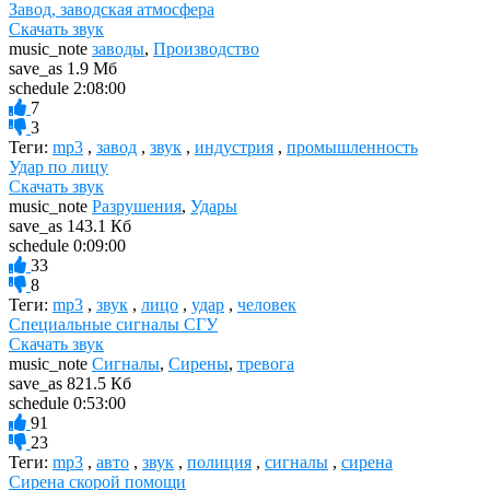
Завод, заводская атмосфера
Скачать звук
music_note
заводы
,
Производство
save_as
1.9 Мб
schedule
2:08:00
7
3
Теги:
mp3
,
завод
,
звук
,
индустрия
,
промышленность
Удар по лицу
Скачать звук
music_note
Разрушения
,
Удары
save_as
143.1 Кб
schedule
0:09:00
33
8
Теги:
mp3
,
звук
,
лицо
,
удар
,
человек
Специальные сигналы СГУ
Скачать звук
music_note
Сигналы
,
Сирены
,
тревога
save_as
821.5 Кб
schedule
0:53:00
91
23
Теги:
mp3
,
авто
,
звук
,
полиция
,
сигналы
,
сирена
Сирена скорой помощи