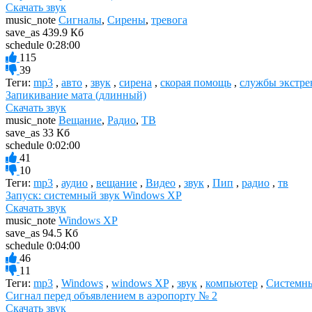
Скачать звук
music_note
Сигналы
,
Сирены
,
тревога
save_as
439.9 Кб
schedule
0:28:00
115
39
Теги:
mp3
,
авто
,
звук
,
сирена
,
скорая помощь
,
службы экстр
Запикивание мата (длинный)
Скачать звук
music_note
Вещание
,
Радио
,
ТВ
save_as
33 Кб
schedule
0:02:00
41
10
Теги:
mp3
,
аудио
,
вещание
,
Видео
,
звук
,
Пип
,
радио
,
тв
Запуск: системный звук Windows XP
Скачать звук
music_note
Windows XP
save_as
94.5 Кб
schedule
0:04:00
46
11
Теги:
mp3
,
Windows
,
windows XP
,
звук
,
компьютер
,
Системны
Сигнал перед объявлением в аэропорту № 2
Скачать звук